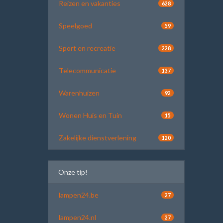
Reizen en vakanties
628
Speelgoed
59
Sport en recreatie
228
Telecommunicatie
137
Warenhuizen
92
Wonen Huis en Tuin
15
Zakelijke dienstverlening
120
Onze tip!
lampen24.be
27
lampen24.nl
27