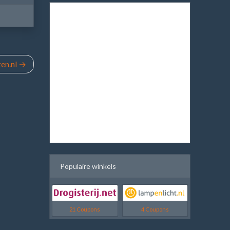
en.nl
Populaire winkels
21 Coupons
4 Coupons