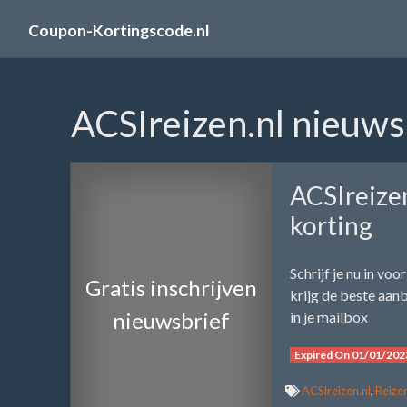
Skip
Coupon-Kortingscode.nl
to
content
ACSIreizen.nl nieuws
ACSIreizen
korting
Schrijf je nu in vo
Gratis inschrijven
krijg de beste aan
nieuwsbrief
in je mailbox
Expired On 01/01/202
ACSIreizen.nl
,
Reizen