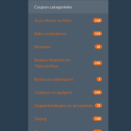
Coupon categorieën
Auto Motor en Fiets
268
Baby en kinderen
138
Bloemen
42
Boeken Kranten en
263
Tijdschriften
Boten en watersport
3
Cadeaus en gadgets
244
Dagaanbiedingen en groepdeals
72
Dating
108