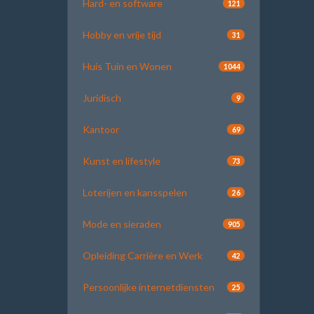
Hard- en software
121
Hobby en vrije tijd
31
Huis Tuin en Wonen
1044
Juridisch
9
Kantoor
69
Kunst en lifestyle
73
Loterijen en kansspelen
26
Mode en sieraden
905
Opleiding Carrière en Werk
42
Persoonlijke internetdiensten
25