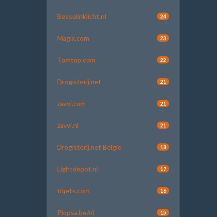
Besselinklicht.nl
24
Magix.com
23
Tomtop.com
22
Drogisterij.net
21
zavvi.com
21
zavvi.nl
21
Drogisterij.net Belgie
18
Lightdepot.nl
17
tiqets.com
16
Plopsa.be/nl
15