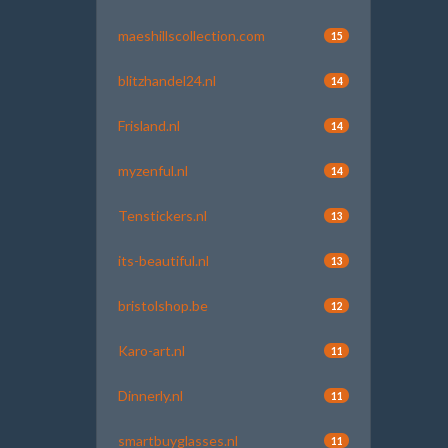
maeshillscollection.com
15
blitzhandel24.nl
14
Frisland.nl
14
myzenful.nl
14
Tenstickers.nl
13
its-beautiful.nl
13
bristolshop.be
12
Karo-art.nl
11
Dinnerly.nl
11
smartbuyglasses.nl
11