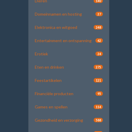
Dieren
140
Domeinnamen en hosting
27
Elektronica en witgoed
248
Entertainment en ontspanning
42
Erotiek
24
Eten en drinken
275
Feestartikelen
121
Financiële producten
95
Games en spellen
114
Gezondheid en verzorging
588