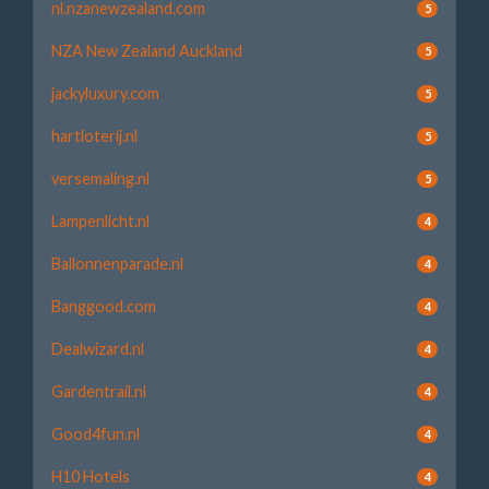
nl.nzanewzealand.com
5
NZA New Zealand Auckland
5
jackyluxury.com
5
hartloterij.nl
5
versemaling.nl
5
Lampenlicht.nl
4
Ballonnenparade.nl
4
Banggood.com
4
Dealwizard.nl
4
Gardentrail.nl
4
Good4fun.nl
4
H10 Hotels
4