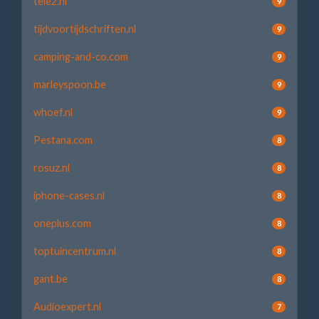
tele2.nl
9
tijdvoortijdschriften.nl
9
camping-and-co.com
9
marleyspoon.be
9
whoef.nl
9
Pestana.com
8
rosuz.nl
8
iphone-cases.nl
8
oneplus.com
8
toptuincentrum.nl
8
gant.be
8
Audioexpert.nl
7