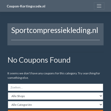
Skip
Coupon-Kortingscode.nl
to
content
Sportcompressiekleding.nl
No Coupons Found
It seems we don’t have any coupons for this category. Try searching for
something else.