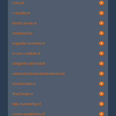
fonu.nl
4
t-mobile.nl
4
bestecanvas.nl
4
zwembad.be
4
ongediertewinkel.nl
4
croom-sanitair.nl
4
steigerhouttrend.nl
4
vankootentuinenbuitenleven.be
4
douchezaak.nl
4
fine2sleep.nl
4
mijn-hummeltje.nl
4
coversandsheets.nl
4