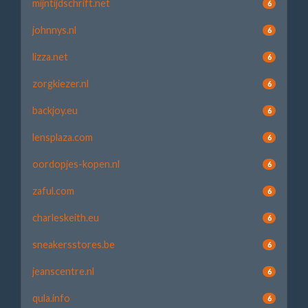
mijntijdschrift.net
6
johnnys.nl
6
lizza.net
6
zorgkiezer.nl
6
backjoy.eu
6
lensplaza.com
6
oordopjes-kopen.nl
6
zaful.com
6
charleskeith.eu
6
sneakersstores.be
6
jeanscentre.nl
6
qula.info
6