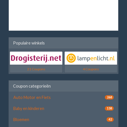
Populaire winkels
21 Coupons
4 Coupons
Coupon categorieën
Auto Motor en Fiets
268
Baby en kinderen
138
Bloemen
42