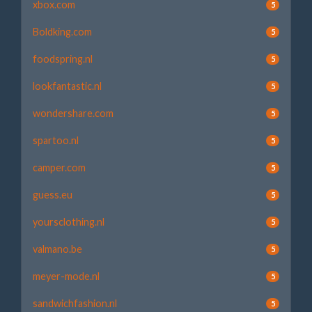
xbox.com
5
Boldking.com
5
foodspring.nl
5
lookfantastic.nl
5
wondershare.com
5
spartoo.nl
5
camper.com
5
guess.eu
5
yoursclothing.nl
5
valmano.be
5
meyer-mode.nl
5
sandwichfashion.nl
5