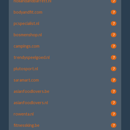
hollandandbarrett.nl
7
bodyandfit.com
7
pcspecialist.nl
7
bosmenshop.nl
7
campings.com
7
trendyspeelgoed.nl
7
plutosport.nl
7
saramart.com
7
asianfoodlovers.be
7
asianfoodlovers.nl
7
rowenta.nl
7
fitnessking.be
7