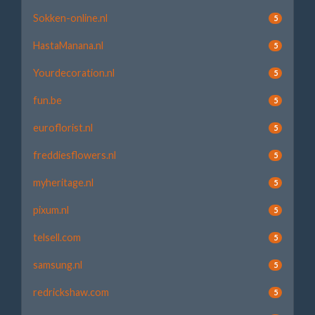
Sokken-online.nl
5
HastaManana.nl
5
Yourdecoration.nl
5
fun.be
5
euroflorist.nl
5
freddiesflowers.nl
5
myheritage.nl
5
pixum.nl
5
telsell.com
5
samsung.nl
5
redrickshaw.com
5