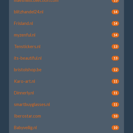
maeshillscollection.com
15
blitzhandel24.nl
14
Frisland.nl
14
myzenful.nl
14
Tenstickers.nl
13
its-beautiful.nl
13
bristolshop.be
12
Karo-art.nl
11
Dinnerly.nl
11
smartbuyglasses.nl
11
Iberostar.com
10
Babyveilig.nl
10