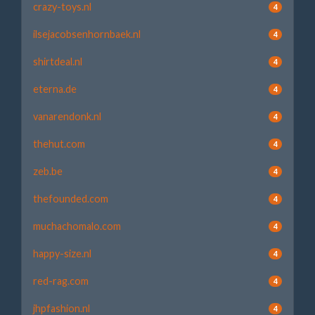
crazy-toys.nl
4
ilsejacobsenhornbaek.nl
4
shirtdeal.nl
4
eterna.de
4
vanarendonk.nl
4
thehut.com
4
zeb.be
4
thefounded.com
4
muchachomalo.com
4
happy-size.nl
4
red-rag.com
4
jhpfashion.nl
4