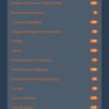
Boeken Kranten en Tijdschriften
263
Boten en watersport
3
Cadeaus en gadgets
244
Dagaanbiedingen en groepdeals
72
Dating
108
Dieren
140
Domeinnamen en hosting
27
Elektronica en witgoed
248
Entertainment en ontspanning
42
Erotiek
24
Eten en drinken
275
Feestartikelen
121