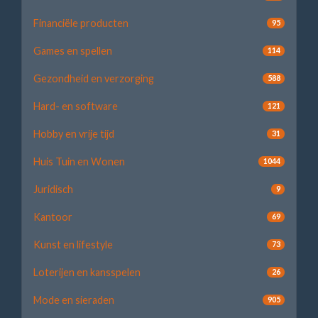
Financiële producten
95
Games en spellen
114
Gezondheid en verzorging
588
Hard- en software
121
Hobby en vrije tijd
31
Huis Tuin en Wonen
1044
Juridisch
9
Kantoor
69
Kunst en lifestyle
73
Loterijen en kansspelen
26
Mode en sieraden
905