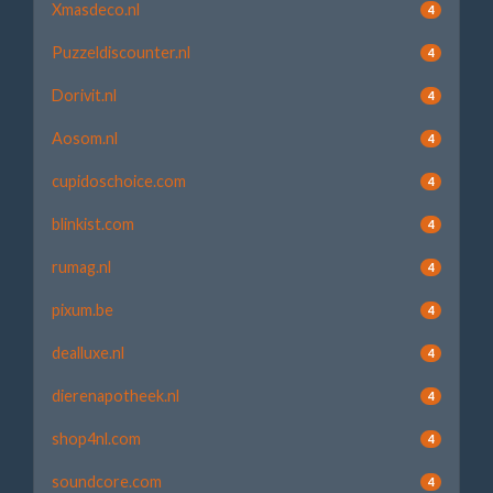
Xmasdeco.nl
4
Puzzeldiscounter.nl
4
Dorivit.nl
4
Aosom.nl
4
cupidoschoice.com
4
blinkist.com
4
rumag.nl
4
pixum.be
4
dealluxe.nl
4
dierenapotheek.nl
4
shop4nl.com
4
soundcore.com
4