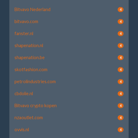
Bitvavo Nederland
4
bitvavo.com
4
fanster.nl
4
shapenation.nl
4
shapenation.be
4
skotfashion.com
4
petrolindustries.com
4
cbdolie.nl
4
Bitvavo crypto kopen
4
nzaoutlet.com
4
ovvis.nl
4