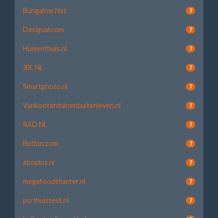
Bungalow.Net
7
Desigual.com
7
Huisenthuis.nl
7
JBL NL
7
Smartphoto.nl
7
Vankootentuinenbuitenleven.nl
7
RAD NL
7
Butlon.com
7
zooplus.nl
7
megafoodstunter.nl
7
pcrthuistest.nl
7