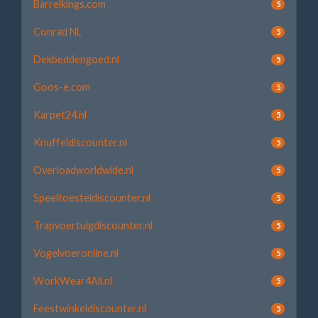
Barrelkings.com
5
Conrad NL
5
Dekbeddengoed.nl
5
Goos-e.com
5
Karpet24.nl
5
Knuffeldiscounter.nl
5
Overloadworldwide.nl
5
Speeltoesteldiscounter.nl
5
Trapvoertuigdiscounter.nl
5
Vogelvoeronline.nl
5
WorkWear4All.nl
5
Feestwinkeldiscounter.nl
5