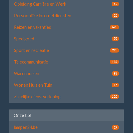
Opleiding Carrière en Werk
42
Persoonlijke internetdiensten
25
Reizen en vakanties
628
Speelgoed
59
Sport en recreatie
228
Telecommunicatie
137
Warenhuizen
92
Wonen Huis en Tuin
15
Zakelijke dienstverlening
120
Onze tip!
lampen24.be
27