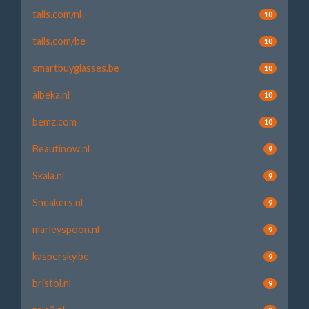
tails.com/nl
10
tails.com/be
10
smartbuyglasses.be
10
albeka.nl
10
bemz.com
10
Beautinow.nl
9
Skala.nl
9
Sneakers.nl
9
marleyspoon.nl
9
kaspersky.be
9
bristol.nl
9