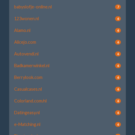
babyslofje-online.nl
7
123wonen.nl
6
Alamo.nl
6
Alicejo.com
6
Autovendi.nl
6
Badkamerwinkel.nl
6
Berrylook.com
6
Casualcases.nl
6
Colorland.com/nl
6
Datingeasy.nl
6
e-Matching.nl
6