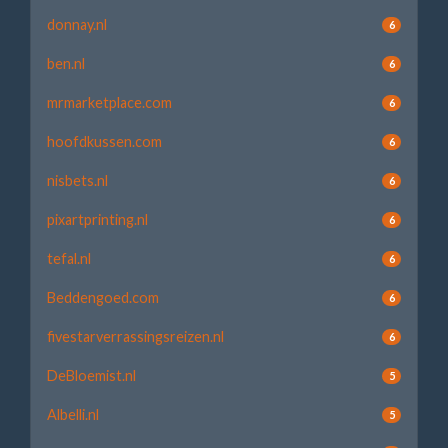
donnay.nl
6
ben.nl
6
mrmarketplace.com
6
hoofdkussen.com
6
nisbets.nl
6
pixartprinting.nl
6
tefal.nl
6
Beddengoed.com
6
fivestarverrassingsreizen.nl
6
DeBloemist.nl
5
Albelli.nl
5