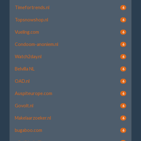
Timefortrends.nl
6
Topsnowshop.nl
6
Vueling.com
6
Condoom-anoniem.nl
6
Watch2day.nl
6
Belvilla NL
6
OAD.nl
6
Auspiteurope.com
6
Govolt.nl
6
Makelaarzoeker.nl
6
bugaboo.com
6