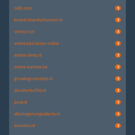
odlo.com
5
keepershandschoenen.nl
5
verisure.nl
5
emma matrassen online
5
emma-sleep.nl
5
emma-matelas.be
5
growingconcepts.nl
5
deruiterkoffie.nl
5
junai.nl
5
allestegenongedierte.nl
5
innovino.nl
5