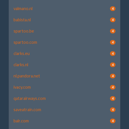
valmano.nl
4
babista.nl
4
spartoo.be
4
spartoo.com
4
clarks.eu
4
clarks.nl
4
nl.pandora.net
4
ivacy.com
4
qatarairways.com
4
saveatrain.com
4
balr.com
4