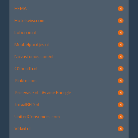
HEMA
4
Hotelsviva.com
4
Loberon.nl
4
Meubelpootjes.nl
4
Novusfumus.com/nl
4
O2health.nl
4
Plnktn.com
4
Pricewise.nl - iFrame Energie
4
totaalBED.nl
4
UnitedConsumers.com
4
Vidaxl.nl
4