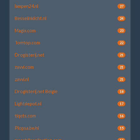
lampen24.nl
27
Besselinklicht.nl
24
Magix.com
23
Tomtop.com
22
Drogisterij.net
21
zavvi.com
21
zavvi.nl
21
Drogisterij.net Belgie
18
Lightdepot.nl
17
tiqets.com
16
Plopsa.be/nl
15