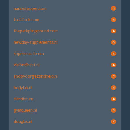
nanostopper.com
4
fruitfunk.com
4
theparkplayground.com
4
newday-supplements.nl
4
supersmart.com
4
visiondirect.nl
4
shopvoorgezondheid.nl
4
bodylab.nl
4
slimdiet.eu
4
gymqueen.nl
4
douglas.nl
4