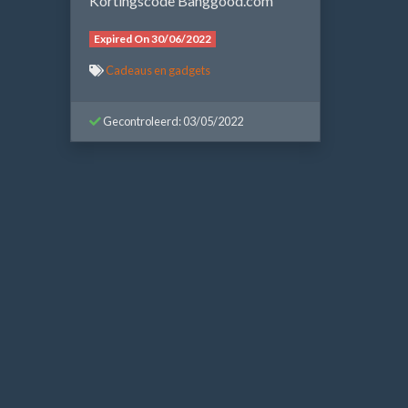
Kortingscode Banggood.com
Expired On 30/06/2022
Cadeaus en gadgets
Gecontroleerd: 03/05/2022