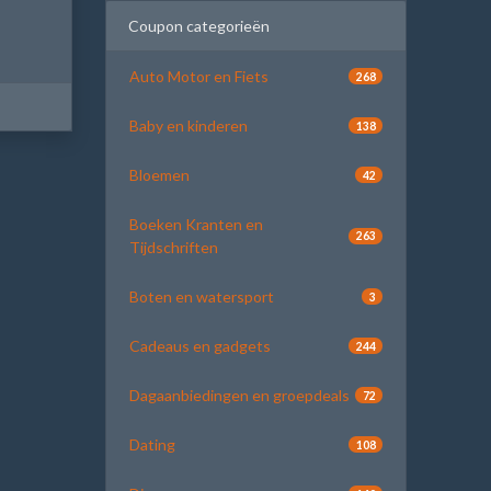
Coupon categorieën
Auto Motor en Fiets
268
Baby en kinderen
138
Bloemen
42
Boeken Kranten en
263
Tijdschriften
Boten en watersport
3
Cadeaus en gadgets
244
Dagaanbiedingen en groepdeals
72
Dating
108