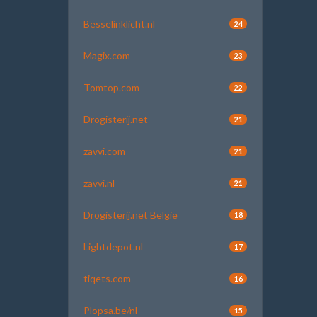
Besselinklicht.nl
24
Magix.com
23
Tomtop.com
22
Drogisterij.net
21
zavvi.com
21
zavvi.nl
21
Drogisterij.net Belgie
18
Lightdepot.nl
17
tiqets.com
16
Plopsa.be/nl
15