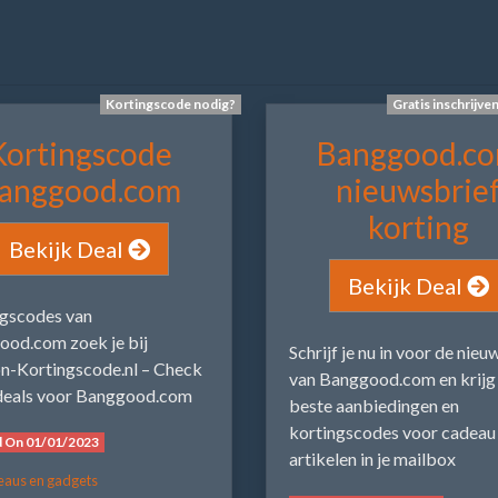
Kortingscode nodig?
Gratis inschrijve
Kortingscode
Banggood.c
anggood.com
nieuwsbrie
korting
Bekijk Deal
Bekijk Deal
ngscodes van
od.com zoek je bij
Schrijf je nu in voor de nieu
n-Kortingscode.nl – Check
van Banggood.com en krijg
 deals voor Banggood.com
beste aanbiedingen en
kortingscodes voor cadeau
d On 01/01/2023
artikelen in je mailbox
aus en gadgets