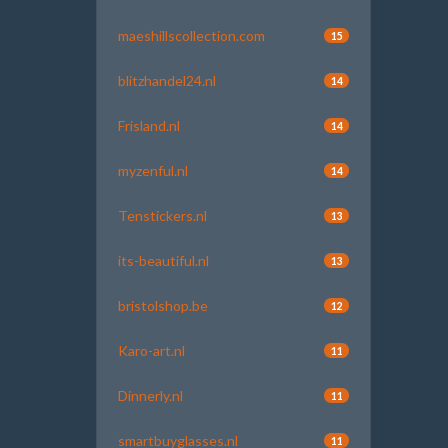
maeshillscollection.com
15
blitzhandel24.nl
14
Frisland.nl
14
myzenful.nl
14
Tenstickers.nl
13
its-beautiful.nl
13
bristolshop.be
12
Karo-art.nl
11
Dinnerly.nl
11
smartbuyglasses.nl
11