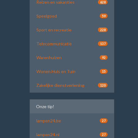
Reizen en vakanties
628
Speelgoed
59
Sport en recreatie
228
Telecommunicatie
137
Warenhuizen
92
Wonen Huis en Tuin
15
Zakelijke dienstverlening
120
Onze tip!
lampen24.be
27
lampen24.nl
27