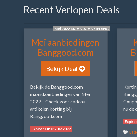
Recent Verlopen Deals
Mei 2022 MAANDAANBIEDING
Mei aanbiedingen
Banggood.com
B
Bekijk Deal
Bekijk de Banggood.com
Korti
maandaanbiedingen van Mei
Banggo
2022 – Check voor cadeau
Coupo
artikelen korting bij
nu de
Banggood.com
Expire
Expired On 01/06/2022
Cade