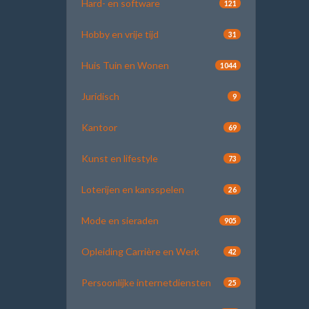
Hard- en software
121
Hobby en vrije tijd
31
Huis Tuin en Wonen
1044
Juridisch
9
Kantoor
69
Kunst en lifestyle
73
Loterijen en kansspelen
26
Mode en sieraden
905
Opleiding Carrière en Werk
42
Persoonlijke internetdiensten
25