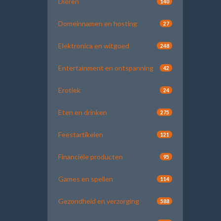
Dieren
140
Domeinnamen en hosting
27
Elektronica en witgoed
248
Entertainment en ontspanning
42
Erotiek
24
Eten en drinken
275
Feestartikelen
121
Financiële producten
95
Games en spellen
114
Gezondheid en verzorging
588