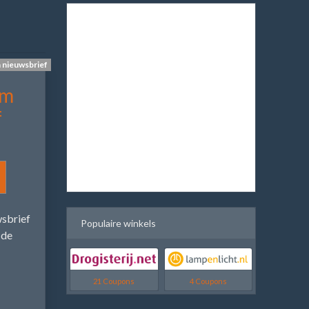
n nieuwsbrief
om
f
wsbrief
Populaire winkels
 de
21 Coupons
4 Coupons