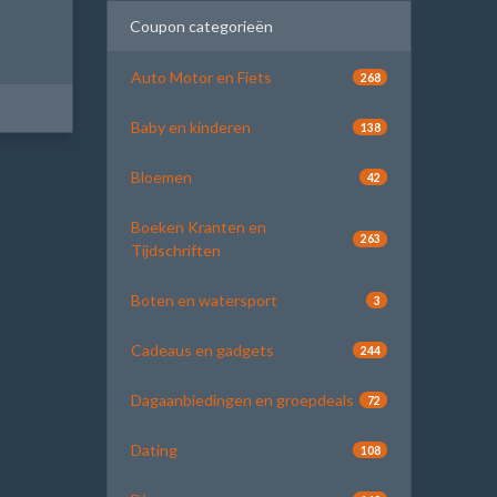
Coupon categorieën
Auto Motor en Fiets
268
Baby en kinderen
138
Bloemen
42
Boeken Kranten en
263
Tijdschriften
Boten en watersport
3
Cadeaus en gadgets
244
Dagaanbiedingen en groepdeals
72
Dating
108