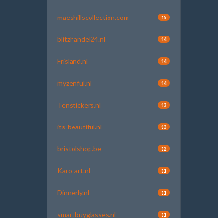
maeshillscollection.com
15
blitzhandel24.nl
14
Frisland.nl
14
myzenful.nl
14
Tenstickers.nl
13
its-beautiful.nl
13
bristolshop.be
12
Karo-art.nl
11
Dinnerly.nl
11
smartbuyglasses.nl
11