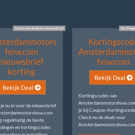
Gratis inschrijven nieuwsbrief
Korting
sterdammotors
Kortingscod
how.com
Amsterdammot
nieuwsbrief
how.com
korting
Bekijk Deal
Bekijk Deal
Kortingscodes van
Amsterdammotorshow.com
f je nu in voor de nieuwsbrief
je bij Coupon-Kortingscode
msterdammotorshow.com
Check nu de deals voor
jg regelmatig de beste
Amsterdammotorshow.co
dingen en kortingscodes
otorshow in je mailbox