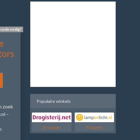
scode nodig?
e
ors
Populaire winkels
 zoek
.nl –
21 Coupons
4 Coupons
m