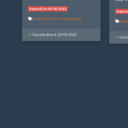
Expired On 01/06/2022
Expire
Entertainment en ontspanning
Ente
Gecontroleerd: 22/04/2022
Gecon