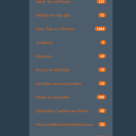
Hard- en software
121
Hobby en vrije tijd
31
Huis Tuin en Wonen
1044
Juridisch
9
Kantoor
69
Kunst en lifestyle
73
Loterijen en kansspelen
26
Mode en sieraden
905
Opleiding Carrière en Werk
42
Persoonlijke internetdiensten
25