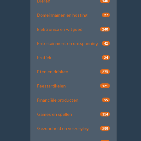
Dieren
140
Domeinnamen en hosting
27
Elektronica en witgoed
248
Entertainment en ontspanning
42
Erotiek
24
Eten en drinken
275
Feestartikelen
121
Financiële producten
95
Games en spellen
114
Gezondheid en verzorging
588