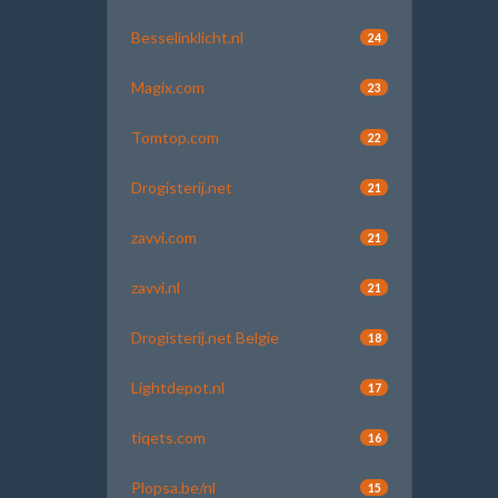
Besselinklicht.nl
24
Magix.com
23
Tomtop.com
22
Drogisterij.net
21
zavvi.com
21
zavvi.nl
21
Drogisterij.net Belgie
18
Lightdepot.nl
17
tiqets.com
16
Plopsa.be/nl
15