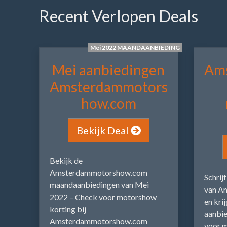
Recent Verlopen Deals
Mei 2022 MAANDAANBIEDING
Mei aanbiedingen
Am
Amsterdammotors
how.com
Bekijk Deal
Bekijk de
Amsterdammotorshow.com
Schrij
maandaanbiedingen van Mei
van A
2022 – Check voor motorshow
en kri
korting bij
aanbie
Amsterdammotorshow.com
voor m