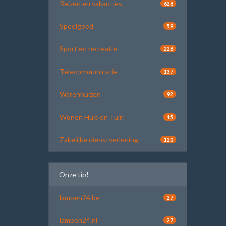
Reizen en vakanties
628
Speelgoed
59
Sport en recreatie
228
Telecommunicatie
137
Warenhuizen
92
Wonen Huis en Tuin
15
Zakelijke dienstverlening
120
Onze tip!
lampen24.be
27
lampen24.nl
27