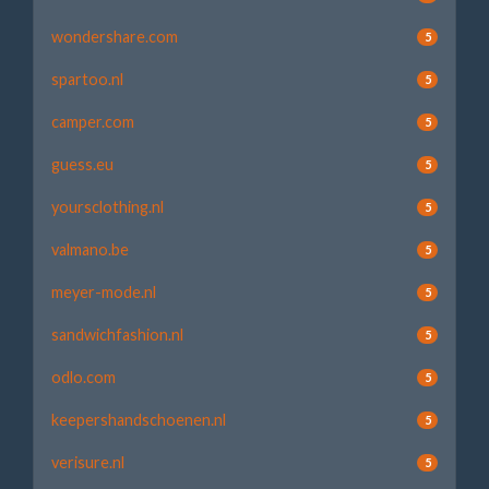
wondershare.com
5
spartoo.nl
5
camper.com
5
guess.eu
5
yoursclothing.nl
5
valmano.be
5
meyer-mode.nl
5
sandwichfashion.nl
5
odlo.com
5
keepershandschoenen.nl
5
verisure.nl
5