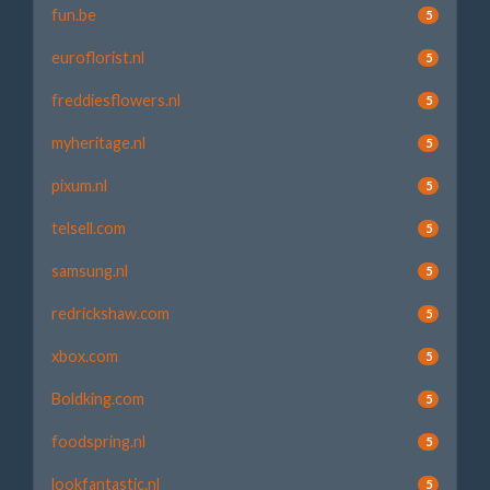
fun.be
5
euroflorist.nl
5
freddiesflowers.nl
5
myheritage.nl
5
pixum.nl
5
telsell.com
5
samsung.nl
5
redrickshaw.com
5
xbox.com
5
Boldking.com
5
foodspring.nl
5
lookfantastic.nl
5