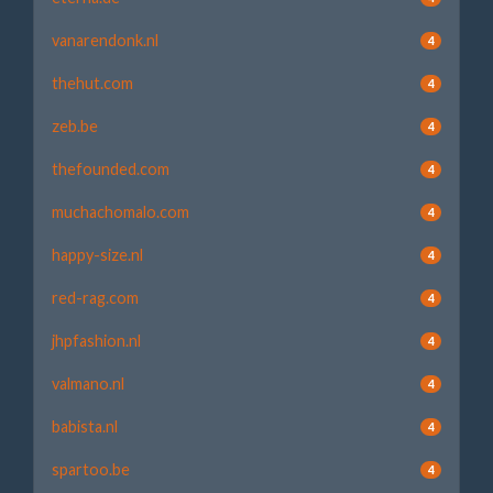
vanarendonk.nl
4
thehut.com
4
zeb.be
4
thefounded.com
4
muchachomalo.com
4
happy-size.nl
4
red-rag.com
4
jhpfashion.nl
4
valmano.nl
4
babista.nl
4
spartoo.be
4