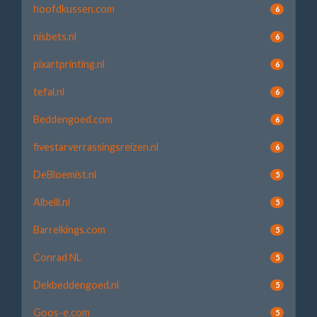
hoofdkussen.com
6
nisbets.nl
6
pixartprinting.nl
6
tefal.nl
6
Beddengoed.com
6
fivestarverrassingsreizen.nl
6
DeBloemist.nl
5
Albelli.nl
5
Barrelkings.com
5
Conrad NL
5
Dekbeddengoed.nl
5
Goos-e.com
5