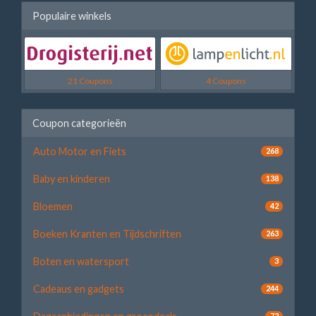
Populaire winkels
21 Coupons
4 Coupons
Coupon categorieën
Auto Motor en Fiets
268
Baby en kinderen
138
Bloemen
42
Boeken Kranten en Tijdschriften
263
Boten en watersport
3
Cadeaus en gadgets
244
72