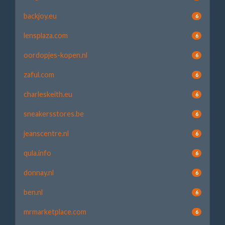
backjoy.eu
6
lensplaza.com
6
oordopjes-kopen.nl
6
zaful.com
6
charleskeith.eu
6
sneakersstores.be
6
jeanscentre.nl
6
qula.info
6
donnay.nl
6
ben.nl
6
mrmarketplace.com
6