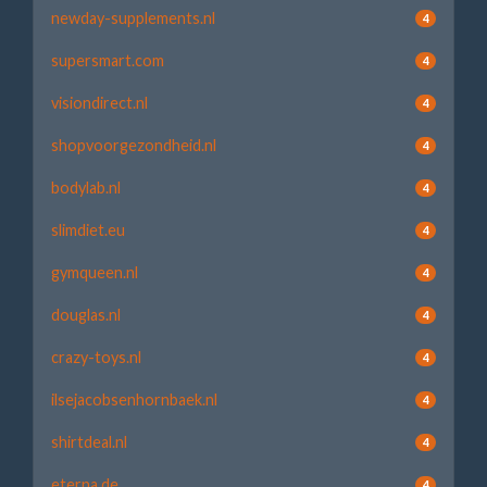
newday-supplements.nl
4
supersmart.com
4
visiondirect.nl
4
shopvoorgezondheid.nl
4
bodylab.nl
4
slimdiet.eu
4
gymqueen.nl
4
douglas.nl
4
crazy-toys.nl
4
ilsejacobsenhornbaek.nl
4
shirtdeal.nl
4
eterna.de
4