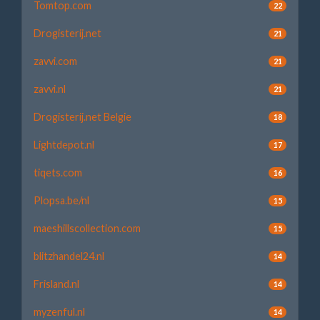
Tomtop.com
22
Drogisterij.net
21
zavvi.com
21
zavvi.nl
21
Drogisterij.net Belgie
18
Lightdepot.nl
17
tiqets.com
16
Plopsa.be/nl
15
maeshillscollection.com
15
blitzhandel24.nl
14
Frisland.nl
14
myzenful.nl
14