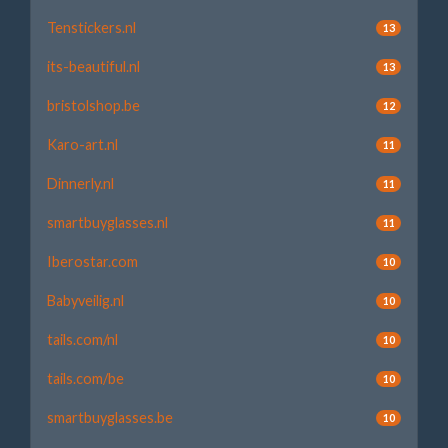
Tenstickers.nl
13
its-beautiful.nl
13
bristolshop.be
12
Karo-art.nl
11
Dinnerly.nl
11
smartbuyglasses.nl
11
Iberostar.com
10
Babyveilig.nl
10
tails.com/nl
10
tails.com/be
10
smartbuyglasses.be
10