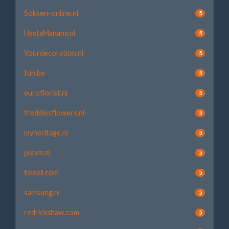
Sokken-online.nl
5
HastaManana.nl
5
Yourdecoration.nl
5
fun.be
5
euroflorist.nl
5
freddiesflowers.nl
5
myheritage.nl
5
pixum.nl
5
telsell.com
5
samsung.nl
5
redrickshaw.com
5