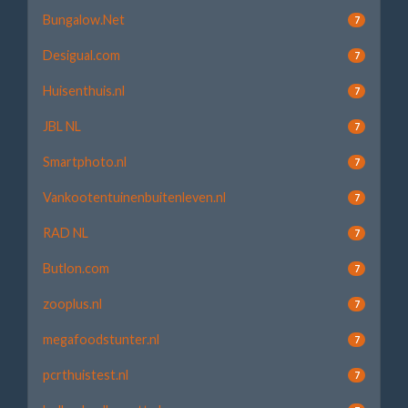
Bungalow.Net
7
Desigual.com
7
Huisenthuis.nl
7
JBL NL
7
Smartphoto.nl
7
Vankootentuinenbuitenleven.nl
7
RAD NL
7
Butlon.com
7
zooplus.nl
7
megafoodstunter.nl
7
pcrthuistest.nl
7