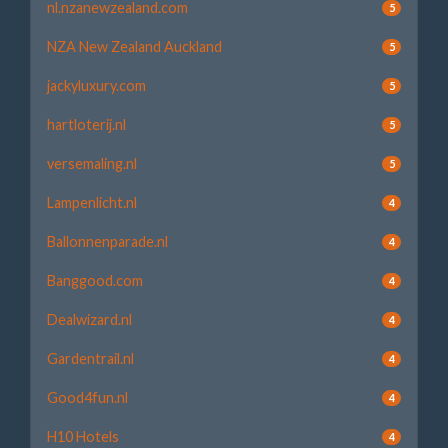
nl.nzanewzealand.com
5
NZA New Zealand Auckland
5
jackyluxury.com
5
hartloterij.nl
5
versemaling.nl
5
Lampenlicht.nl
4
Ballonnenparade.nl
4
Banggood.com
4
Dealwizard.nl
4
Gardentrail.nl
4
Good4fun.nl
4
H10 Hotels
4