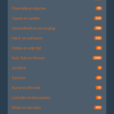
Financiële producten
95
Games en spellen
114
Gezondheid en verzorging
588
Hard- en software
121
Hobby en vrije tijd
31
Huis Tuin en Wonen
1044
Juridisch
9
Kantoor
69
Kunst en lifestyle
73
Loterijen en kansspelen
26
Mode en sieraden
905