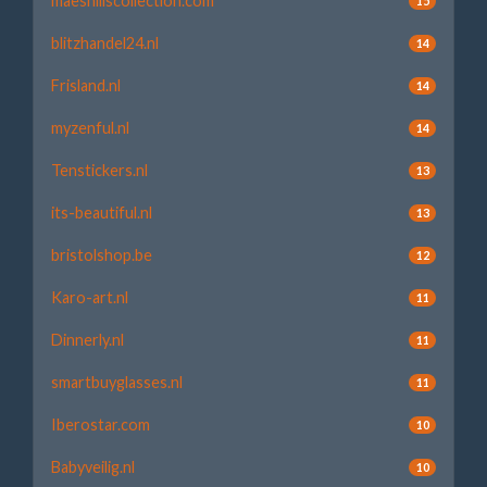
maeshillscollection.com
15
blitzhandel24.nl
14
Frisland.nl
14
myzenful.nl
14
Tenstickers.nl
13
its-beautiful.nl
13
bristolshop.be
12
Karo-art.nl
11
Dinnerly.nl
11
smartbuyglasses.nl
11
Iberostar.com
10
Babyveilig.nl
10