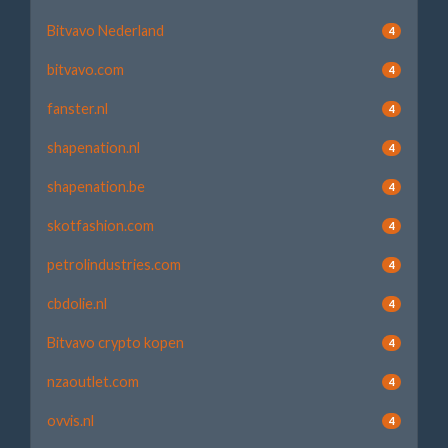
Bitvavo Nederland
4
bitvavo.com
4
fanster.nl
4
shapenation.nl
4
shapenation.be
4
skotfashion.com
4
petrolindustries.com
4
cbdolie.nl
4
Bitvavo crypto kopen
4
nzaoutlet.com
4
ovvis.nl
4