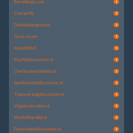
Barrelkings.com
5
Conrad NL
5
Dekbeddengoed.nl
5
Goos-e.com
5
Karpet24.nl
5
Knuffeldiscounter.nl
5
Overloadworldwide.nl
5
Speeltoesteldiscounter.nl
5
Trapvoertuigdiscounter.nl
5
Vogelvoeronline.nl
5
WorkWear4All.nl
5
Feestwinkeldiscounter.nl
5