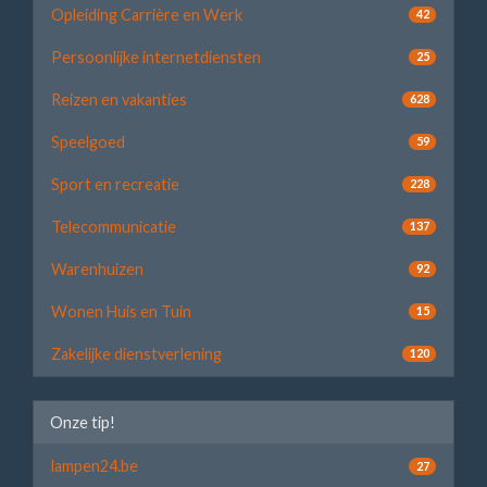
Opleiding Carrière en Werk
42
Persoonlijke internetdiensten
25
Reizen en vakanties
628
Speelgoed
59
Sport en recreatie
228
Telecommunicatie
137
Warenhuizen
92
Wonen Huis en Tuin
15
Zakelijke dienstverlening
120
Onze tip!
lampen24.be
27