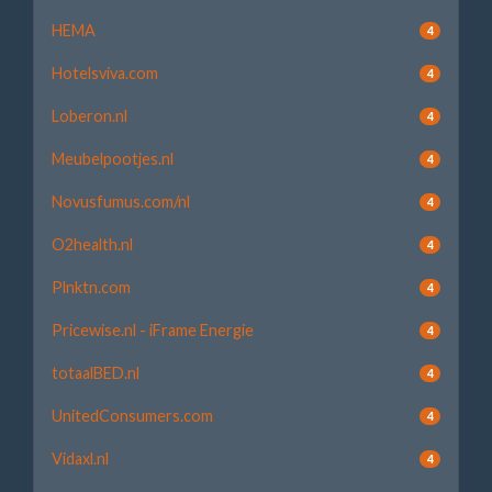
HEMA
4
Hotelsviva.com
4
Loberon.nl
4
Meubelpootjes.nl
4
Novusfumus.com/nl
4
O2health.nl
4
Plnktn.com
4
Pricewise.nl - iFrame Energie
4
totaalBED.nl
4
UnitedConsumers.com
4
Vidaxl.nl
4