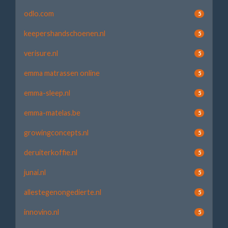
odlo.com
5
keepershandschoenen.nl
5
verisure.nl
5
emma matrassen online
5
emma-sleep.nl
5
emma-matelas.be
5
growingconcepts.nl
5
deruiterkoffie.nl
5
junai.nl
5
allestegenongedierte.nl
5
innovino.nl
5