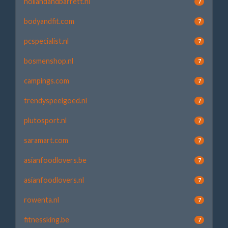
hollandandbarrett.nl
7
bodyandfit.com
7
pcspecialist.nl
7
bosmenshop.nl
7
campings.com
7
trendyspeelgoed.nl
7
plutosport.nl
7
saramart.com
7
asianfoodlovers.be
7
asianfoodlovers.nl
7
rowenta.nl
7
fitnessking.be
7