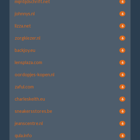
mijntijdschrift.net
6
johnnys.nl
6
lizza.net
6
zorgkiezer.nl
6
backjoy.eu
6
lensplaza.com
6
oordopjes-kopen.nl
6
zaful.com
6
charleskeith.eu
6
sneakersstores.be
6
jeanscentre.nl
6
qula.info
6