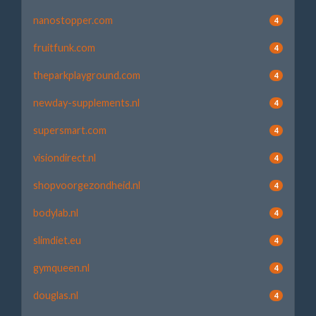
nanostopper.com
4
fruitfunk.com
4
theparkplayground.com
4
newday-supplements.nl
4
supersmart.com
4
visiondirect.nl
4
shopvoorgezondheid.nl
4
bodylab.nl
4
slimdiet.eu
4
gymqueen.nl
4
douglas.nl
4