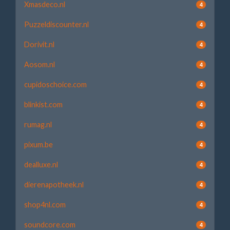
Xmasdeco.nl
4
Puzzeldiscounter.nl
4
Dorivit.nl
4
Aosom.nl
4
cupidoschoice.com
4
blinkist.com
4
rumag.nl
4
pixum.be
4
dealluxe.nl
4
dierenapotheek.nl
4
shop4nl.com
4
soundcore.com
4