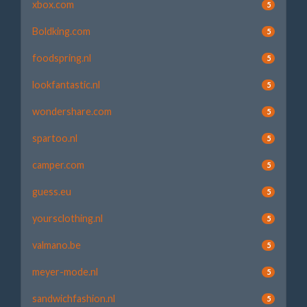
xbox.com
5
Boldking.com
5
foodspring.nl
5
lookfantastic.nl
5
wondershare.com
5
spartoo.nl
5
camper.com
5
guess.eu
5
yoursclothing.nl
5
valmano.be
5
meyer-mode.nl
5
sandwichfashion.nl
5