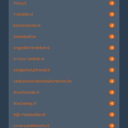
fonu.nl
4
t-mobile.nl
4
bestecanvas.nl
4
zwembad.be
4
ongediertewinkel.nl
4
croom-sanitair.nl
4
steigerhouttrend.nl
4
vankootentuinenbuitenleven.be
4
douchezaak.nl
4
fine2sleep.nl
4
mijn-hummeltje.nl
4
coversandsheets.nl
4