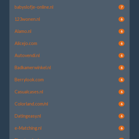
babyslofje-online.nl
7
123wonen.nl
6
Alamo.nl
6
Alicejo.com
6
Autovendi.nl
6
Badkamerwinkel.nl
6
Berrylook.com
6
Casualcases.nl
6
Colorland.com/nl
6
Datingeasy.nl
6
e-Matching.nl
6