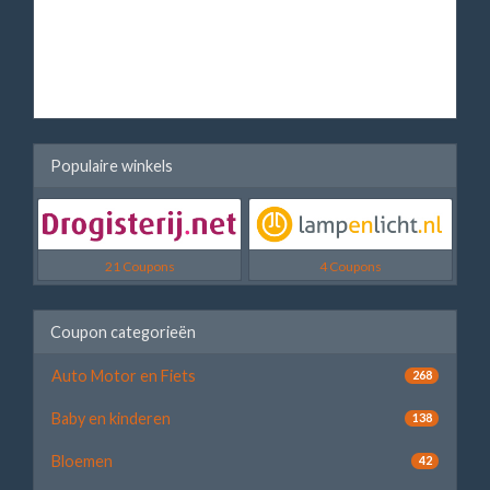
Populaire winkels
21 Coupons
4 Coupons
Coupon categorieën
Auto Motor en Fiets
268
Baby en kinderen
138
Bloemen
42