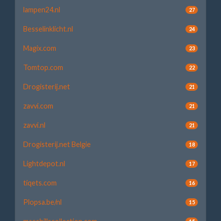
lampen24.nl
27
Besselinklicht.nl
24
Magix.com
23
Tomtop.com
22
Drogisterij.net
21
zavvi.com
21
zavvi.nl
21
Drogisterij.net Belgie
18
Lightdepot.nl
17
tiqets.com
16
Plopsa.be/nl
15