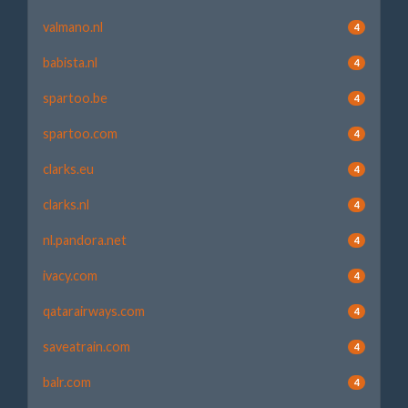
valmano.nl
4
babista.nl
4
spartoo.be
4
spartoo.com
4
clarks.eu
4
clarks.nl
4
nl.pandora.net
4
ivacy.com
4
qatarairways.com
4
saveatrain.com
4
balr.com
4