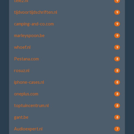
tele2.nl
9
tijdvoortijdschriften.nl
9
camping-and-co.com
9
marleyspoon.be
9
whoef.nl
9
Pestana.com
8
rosuz.nl
8
iphone-cases.nl
8
oneplus.com
8
toptuincentrum.nl
8
gant.be
8
Audioexpert.nl
7