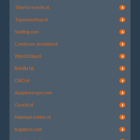
Timefortrends.nl
6
Topsnowshop.nl
6
Vueling.com
6
Condoom-anoniem.nl
6
Watch2day.nl
6
Belvilla NL
6
OAD.nl
6
Auspiteurope.com
6
Govolt.nl
6
Makelaarzoeker.nl
6
bugaboo.com
6