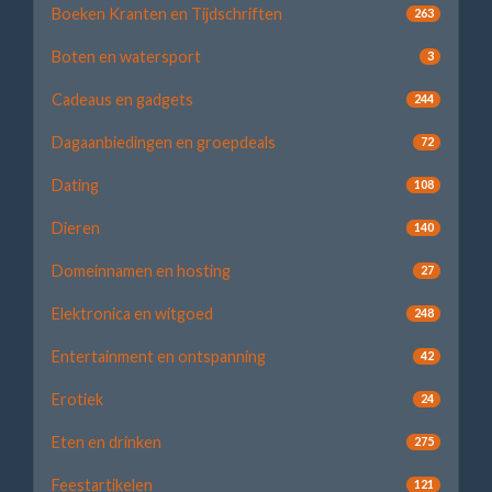
Boeken Kranten en Tijdschriften
263
Boten en watersport
3
Cadeaus en gadgets
244
Dagaanbiedingen en groepdeals
72
Dating
108
Dieren
140
Domeinnamen en hosting
27
Elektronica en witgoed
248
Entertainment en ontspanning
42
Erotiek
24
Eten en drinken
275
Feestartikelen
121