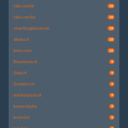
tails.com/nl
10
tails.com/be
10
smartbuyglasses.be
10
albeka.nl
10
bemz.com
10
Beautinow.nl
9
Skala.nl
9
Sneakers.nl
9
marleyspoon.nl
9
kaspersky.be
9
bristol.nl
9