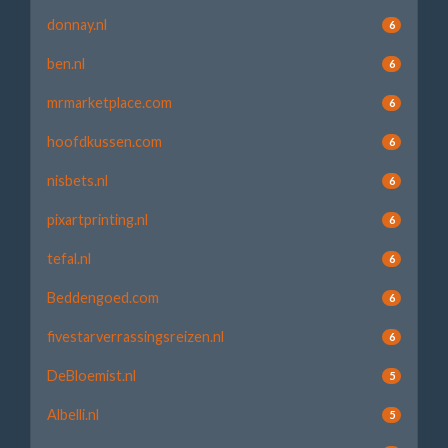
donnay.nl
6
ben.nl
6
mrmarketplace.com
6
hoofdkussen.com
6
nisbets.nl
6
pixartprinting.nl
6
tefal.nl
6
Beddengoed.com
6
fivestarverrassingsreizen.nl
6
DeBloemist.nl
5
Albelli.nl
5