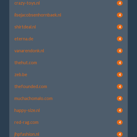
crazy-toys.nl
4
ilsejacobsenhornbaek.nl
4
shirtdeal.nl
4
eterna.de
4
vanarendonk.nl
4
thehut.com
4
zeb.be
4
thefounded.com
4
muchachomalo.com
4
happy-size.nl
4
red-rag.com
4
jhpfashion.nl
4