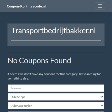
Skip
Coupon-Kortingscode.nl
to
content
Transportbedrijfbakker.nl
No Coupons Found
It seems we don’t have any coupons for this category. Try searching for
something else.