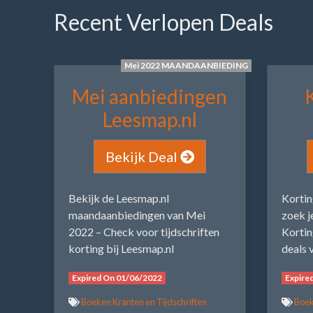
Recent Verlopen Deals
Mei 2022 MAANDAANBIEDING
Mei aanbiedingen
Leesmap.nl
Bekijk Deal
Bekijk de Leesmap.nl
Kortin
maandaanbiedingen van Mei
zoek j
2022 – Check voor tijdschriften
Kortin
korting bij Leesmap.nl
deals 
Expired On 01/06/2022
Expire
Boeken Kranten en Tijdschriften
Boek