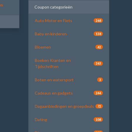
en
Coupon categorieën
Auto Motor en Fiets
268
Baby en kinderen
138
Bloemen
42
Boeken Kranten en
263
Tijdschriften
Boten en watersport
3
Cadeaus en gadgets
244
Dagaanbiedingen en groepdeals
72
Dating
108