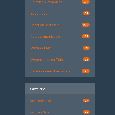
Reizen en vakanties
628
Speelgoed
59
Sport en recreatie
228
Telecommunicatie
137
Warenhuizen
92
Wonen Huis en Tuin
15
Zakelijke dienstverlening
120
Onze tip!
lampen24.be
27
lampen24.nl
27