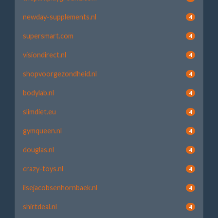
newday-supplements.nl
4
supersmart.com
4
visiondirect.nl
4
shopvoorgezondheid.nl
4
bodylab.nl
4
slimdiet.eu
4
gymqueen.nl
4
douglas.nl
4
crazy-toys.nl
4
ilsejacobsenhornbaek.nl
4
shirtdeal.nl
4