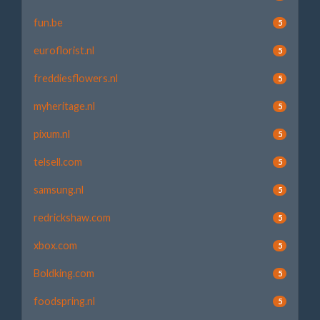
fun.be
5
euroflorist.nl
5
freddiesflowers.nl
5
myheritage.nl
5
pixum.nl
5
telsell.com
5
samsung.nl
5
redrickshaw.com
5
xbox.com
5
Boldking.com
5
foodspring.nl
5