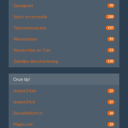
Speelgoed
59
Sport en recreatie
228
Telecommunicatie
137
Warenhuizen
92
Wonen Huis en Tuin
15
Zakelijke dienstverlening
120
Onze tip!
lampen24.be
27
lampen24.nl
27
Besselinklicht.nl
24
Magix.com
23