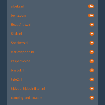
albeka.nl
10
bemz.com
10
Beautinow.nl
9
Skala.nl
9
Sneakers.nl
9
marleyspoon.nl
9
kaspersky.be
9
bristol.nl
9
tele2.nl
9
tijdvoortijdschriften.nl
9
camping-and-co.com
9