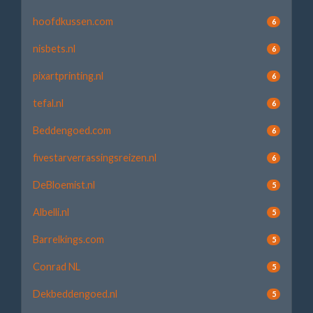
hoofdkussen.com
6
nisbets.nl
6
pixartprinting.nl
6
tefal.nl
6
Beddengoed.com
6
fivestarverrassingsreizen.nl
6
DeBloemist.nl
5
Albelli.nl
5
Barrelkings.com
5
Conrad NL
5
Dekbeddengoed.nl
5