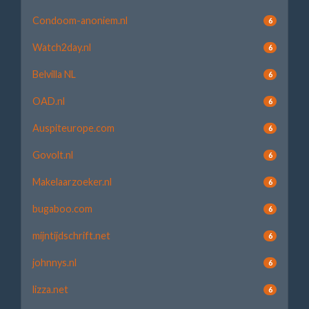
Condoom-anoniem.nl
6
Watch2day.nl
6
Belvilla NL
6
OAD.nl
6
Auspiteurope.com
6
Govolt.nl
6
Makelaarzoeker.nl
6
bugaboo.com
6
mijntijdschrift.net
6
johnnys.nl
6
lizza.net
6