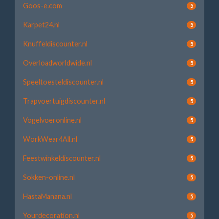
Goos-e.com
5
Karpet24.nl
5
Knuffeldiscounter.nl
5
Overloadworldwide.nl
5
Speeltoesteldiscounter.nl
5
Trapvoertuigdiscounter.nl
5
Vogelvoeronline.nl
5
WorkWear4All.nl
5
Feestwinkeldiscounter.nl
5
Sokken-online.nl
5
HastaManana.nl
5
Yourdecoration.nl
5