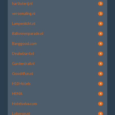
hartloterij.nl
5
versemaling.nl
5
Lampenlicht.nl
4
Ballonnenparade.nl
4
Banggood.com
4
Dealwizard.nl
4
Gardentrail.nl
4
Good4fun.nl
4
H10 Hotels
4
HEMA
4
Hotelsviva.com
4
Loberon.nl
4