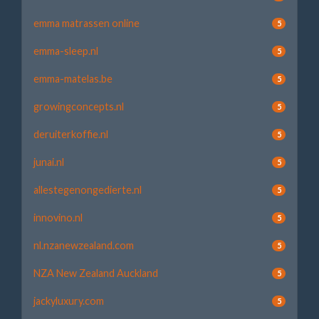
emma matrassen online
5
emma-sleep.nl
5
emma-matelas.be
5
growingconcepts.nl
5
deruiterkoffie.nl
5
junai.nl
5
allestegenongedierte.nl
5
innovino.nl
5
nl.nzanewzealand.com
5
NZA New Zealand Auckland
5
jackyluxury.com
5