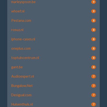
marleyspoon.be
9
whoef.nl
9
Pestana.com
8
rosuz.nl
8
iphone-cases.nl
8
oneplus.com
8
toptuincentrum.nl
8
gant.be
8
Audioexpert.nl
7
Bungalow.Net
7
Desigual.com
7
Huisenthuis.nl
7