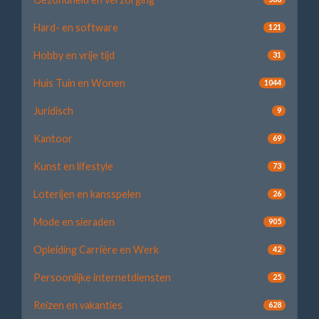
Hard- en software
121
Hobby en vrije tijd
31
Huis Tuin en Wonen
1044
Juridisch
9
Kantoor
69
Kunst en lifestyle
73
Loterijen en kansspelen
26
Mode en sieraden
905
Opleiding Carrière en Werk
42
Persoonlijke internetdiensten
25
Reizen en vakanties
628