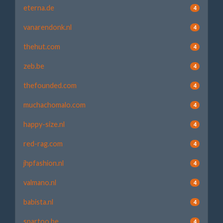
eterna.de
4
vanarendonk.nl
4
thehut.com
4
zeb.be
4
thefounded.com
4
muchachomalo.com
4
happy-size.nl
4
red-rag.com
4
jhpfashion.nl
4
valmano.nl
4
babista.nl
4
spartoo.be
4