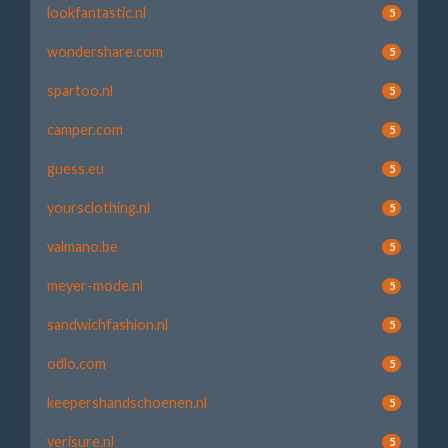
lookfantastic.nl
5
wondershare.com
5
spartoo.nl
5
camper.com
5
guess.eu
5
yoursclothing.nl
5
valmano.be
5
meyer-mode.nl
5
sandwichfashion.nl
5
odlo.com
5
keepershandschoenen.nl
5
verisure.nl
5