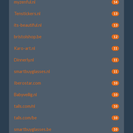
myzenful.nl
14
Tenstickers.nl
13
its-beautiful.nl
13
bristolshop.be
12
Karo-art.nl
11
Dinnerly.nl
11
smartbuyglasses.nl
11
Iberostar.com
10
Babyveilig.nl
10
tails.com/nl
10
tails.com/be
10
smartbuyglasses.be
10