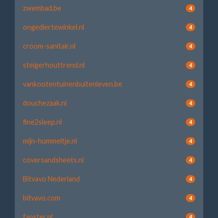
zwembad.be
4
ongediertewinkel.nl
4
croom-sanitair.nl
4
steigerhouttrend.nl
4
vankootentuinenbuitenleven.be
4
douchezaak.nl
4
fine2sleep.nl
4
mijn-hummeltje.nl
4
coversandsheets.nl
4
Bitvavo Nederland
4
bitvavo.com
4
fanster.nl
4