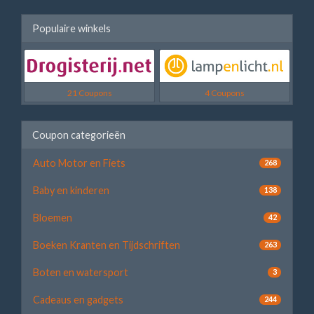
Populaire winkels
21 Coupons
4 Coupons
Coupon categorieën
Auto Motor en Fiets
268
Baby en kinderen
138
Bloemen
42
Boeken Kranten en Tijdschriften
263
Boten en watersport
3
Cadeaus en gadgets
244