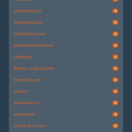
shapenation.nl
4
shapenation.be
4
skotfashion.com
4
petrolindustries.com
4
cbdolie.nl
4
Bitvavo crypto kopen
4
nzaoutlet.com
4
ovvis.nl
4
pvcvloeren.nl
4
woewoe.nl
4
future-icon.com
4