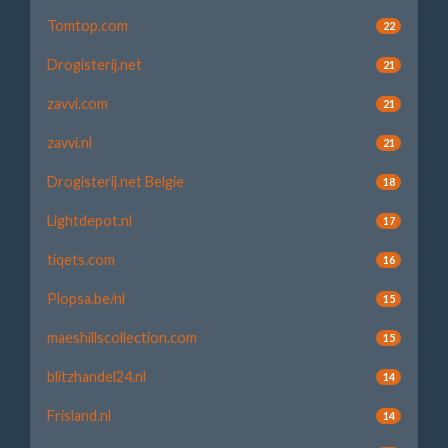
Tomtop.com
22
Drogisterij.net
21
zavvi.com
21
zavvi.nl
21
Drogisterij.net Belgie
18
Lightdepot.nl
17
tiqets.com
16
Plopsa.be/nl
15
maeshillscollection.com
15
blitzhandel24.nl
14
Frisland.nl
14