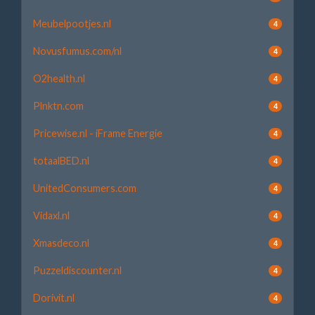
Meubelpootjes.nl
4
Novusfumus.com/nl
4
O2health.nl
4
Plnktn.com
4
Pricewise.nl - iFrame Energie
4
totaalBED.nl
4
UnitedConsumers.com
4
Vidaxl.nl
4
Xmasdeco.nl
4
Puzzeldiscounter.nl
4
Dorivit.nl
4