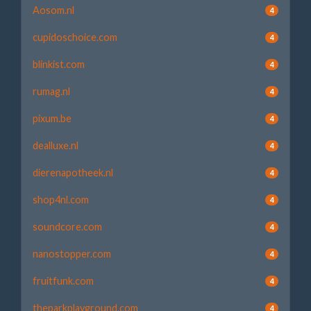
Aosom.nl
4
cupidoschoice.com
4
blinkist.com
4
rumag.nl
4
pixum.be
4
dealluxe.nl
4
dierenapotheek.nl
4
shop4nl.com
4
soundcore.com
4
nanostopper.com
4
fruitfunk.com
4
theparkplayground.com
4