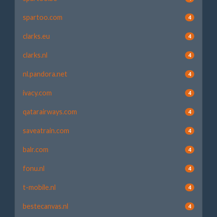
spartoo.com
4
clarks.eu
4
clarks.nl
4
nl.pandora.net
4
ivacy.com
4
qatarairways.com
4
saveatrain.com
4
balr.com
4
fonu.nl
4
t-mobile.nl
4
bestecanvas.nl
4