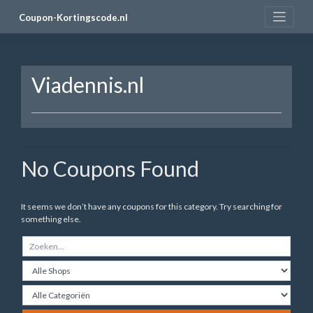
Skip
Coupon-Kortingscode.nl
to
content
Viadennis.nl
No Coupons Found
It seems we don’t have any coupons for this category. Try searching for
something else.