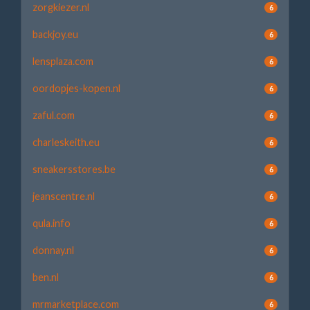
zorgkiezer.nl
6
backjoy.eu
6
lensplaza.com
6
oordopjes-kopen.nl
6
zaful.com
6
charleskeith.eu
6
sneakersstores.be
6
jeanscentre.nl
6
qula.info
6
donnay.nl
6
ben.nl
6
mrmarketplace.com
6