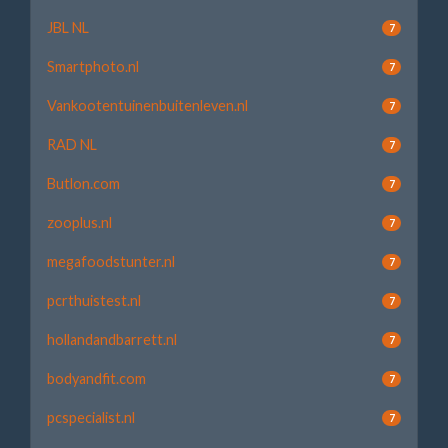
JBL NL
7
Smartphoto.nl
7
Vankootentuinenbuitenleven.nl
7
RAD NL
7
Butlon.com
7
zooplus.nl
7
megafoodstunter.nl
7
pcrthuistest.nl
7
hollandandbarrett.nl
7
bodyandfit.com
7
pcspecialist.nl
7