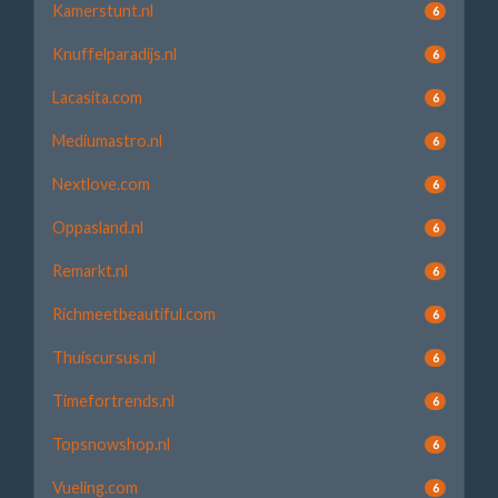
Kamerstunt.nl
6
Knuffelparadijs.nl
6
Lacasita.com
6
Mediumastro.nl
6
Nextlove.com
6
Oppasland.nl
6
Remarkt.nl
6
Richmeetbeautiful.com
6
Thuiscursus.nl
6
Timefortrends.nl
6
Topsnowshop.nl
6
Vueling.com
6