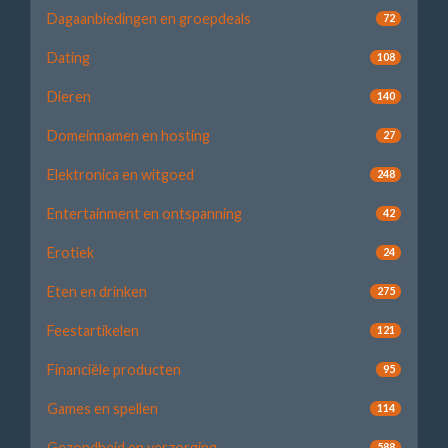
Dagaanbiedingen en groepdeals
72
Dating
108
Dieren
140
Domeinnamen en hosting
27
Elektronica en witgoed
248
Entertainment en ontspanning
42
Erotiek
24
Eten en drinken
275
Feestartikelen
121
Financiële producten
95
Games en spellen
114
Gezondheid en verzorging
588