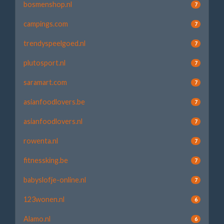
bosmenshop.nl
7
campings.com
7
trendyspeelgoed.nl
7
plutosport.nl
7
saramart.com
7
asianfoodlovers.be
7
asianfoodlovers.nl
7
rowenta.nl
7
fitnessking.be
7
babyslofje-online.nl
7
123wonen.nl
6
Alamo.nl
6