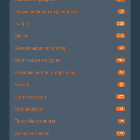
Dagaanbiedingen en groepdeals
72
Dating
108
Dieren
140
Domeinnamen en hosting
27
Elektronica en witgoed
248
Entertainment en ontspanning
42
Erotiek
24
Eten en drinken
275
Feestartikelen
121
Financiële producten
95
Games en spellen
114