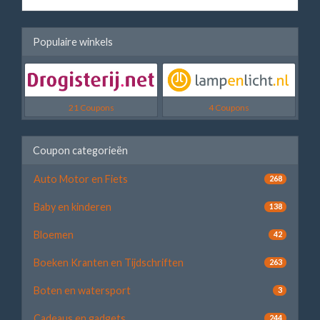
Populaire winkels
21 Coupons
4 Coupons
Coupon categorieën
Auto Motor en Fiets
268
Baby en kinderen
138
Bloemen
42
Boeken Kranten en Tijdschriften
263
Boten en watersport
3
Cadeaus en gadgets
244