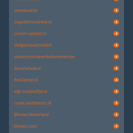
zwembad.be
4
ongediertewinkel.nl
4
croom-sanitair.nl
4
steigerhouttrend.nl
4
vankootentuinenbuitenleven.be
4
douchezaak.nl
4
fine2sleep.nl
4
mijn-hummeltje.nl
4
coversandsheets.nl
4
Bitvavo Nederland
4
bitvavo.com
4