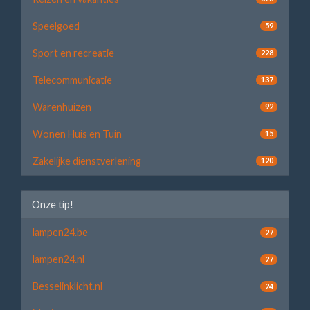
Speelgoed
59
Sport en recreatie
228
Telecommunicatie
137
Warenhuizen
92
Wonen Huis en Tuin
15
Zakelijke dienstverlening
120
Onze tip!
lampen24.be
27
lampen24.nl
27
Besselinklicht.nl
24