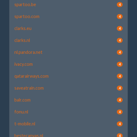
spartoo.be
4
spartoo.com
4
clarks.eu
4
clarks.nl
4
nl.pandora.net
4
ivacy.com
4
qatarairways.com
4
saveatrain.com
4
balr.com
4
fonu.nl
4
t-mobile.nl
4
bestecanvas.nl
4