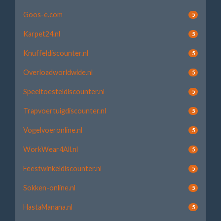
Goos-e.com
5
Karpet24.nl
5
Knuffeldiscounter.nl
5
Overloadworldwide.nl
5
Speeltoesteldiscounter.nl
5
Trapvoertuigdiscounter.nl
5
Vogelvoeronline.nl
5
WorkWear4All.nl
5
Feestwinkeldiscounter.nl
5
Sokken-online.nl
5
HastaManana.nl
5