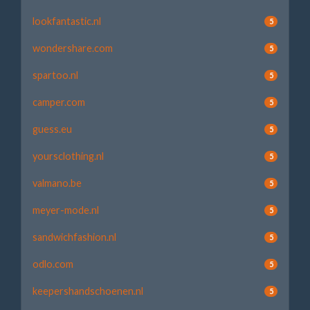
lookfantastic.nl
5
wondershare.com
5
spartoo.nl
5
camper.com
5
guess.eu
5
yoursclothing.nl
5
valmano.be
5
meyer-mode.nl
5
sandwichfashion.nl
5
odlo.com
5
keepershandschoenen.nl
5