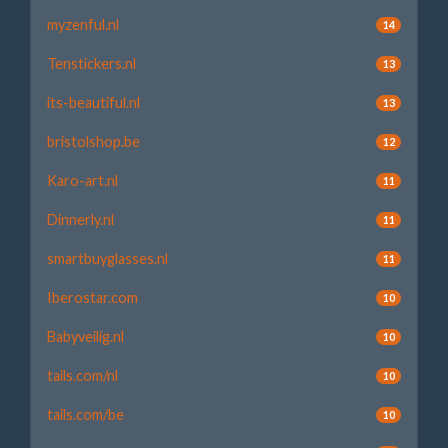
myzenful.nl
14
Tenstickers.nl
13
its-beautiful.nl
13
bristolshop.be
12
Karo-art.nl
11
Dinnerly.nl
11
smartbuyglasses.nl
11
Iberostar.com
10
Babyveilig.nl
10
tails.com/nl
10
tails.com/be
10