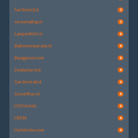
hartloterij.nl
5
versemaling.nl
5
Lampenlicht.nl
4
Ballonnenparade.nl
4
Banggood.com
4
Dealwizard.nl
4
Gardentrail.nl
4
Good4fun.nl
4
H10 Hotels
4
HEMA
4
Hotelsviva.com
4