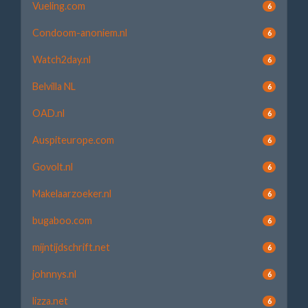
Vueling.com
6
Condoom-anoniem.nl
6
Watch2day.nl
6
Belvilla NL
6
OAD.nl
6
Auspiteurope.com
6
Govolt.nl
6
Makelaarzoeker.nl
6
bugaboo.com
6
mijntijdschrift.net
6
johnnys.nl
6
lizza.net
6