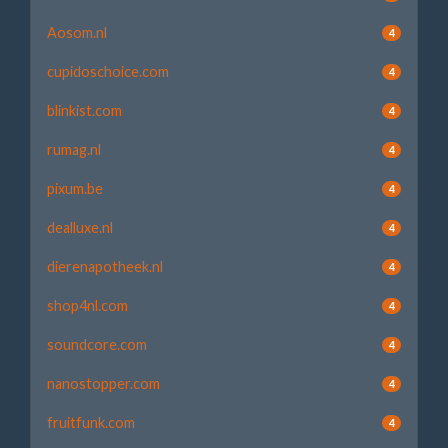
Aosom.nl
4
cupidoschoice.com
4
blinkist.com
4
rumag.nl
4
pixum.be
4
dealluxe.nl
4
dierenapotheek.nl
4
shop4nl.com
4
soundcore.com
4
nanostopper.com
4
fruitfunk.com
4