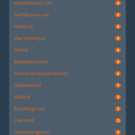
mrmarketplace.com
6
hoofdkussen.com
6
nisbets.nl
6
pixartprinting.nl
6
tefal.nl
6
Beddengoed.com
6
fivestarverrassingsreizen.nl
6
DeBloemist.nl
5
Albelli.nl
5
Barrelkings.com
5
Conrad NL
5
Dekbeddengoed.nl
5