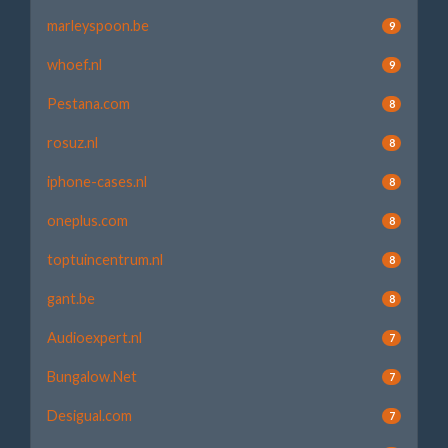
marleyspoon.be
9
whoef.nl
9
Pestana.com
8
rosuz.nl
8
iphone-cases.nl
8
oneplus.com
8
toptuincentrum.nl
8
gant.be
8
Audioexpert.nl
7
Bungalow.Net
7
Desigual.com
7