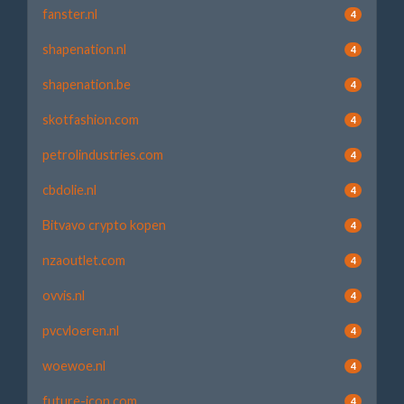
fanster.nl
4
shapenation.nl
4
shapenation.be
4
skotfashion.com
4
petrolindustries.com
4
cbdolie.nl
4
Bitvavo crypto kopen
4
nzaoutlet.com
4
ovvis.nl
4
pvcvloeren.nl
4
woewoe.nl
4
future-icon.com
4