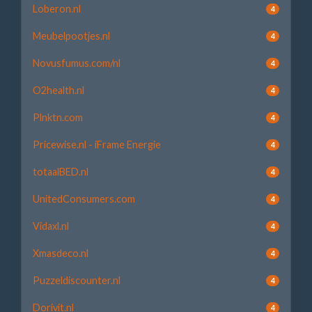
Loberon.nl
4
Meubelpootjes.nl
4
Novusfumus.com/nl
4
O2health.nl
4
Plnktn.com
4
Pricewise.nl - iFrame Energie
4
totaalBED.nl
4
UnitedConsumers.com
4
Vidaxl.nl
4
Xmasdeco.nl
4
Puzzeldiscounter.nl
4
Dorivit.nl
4