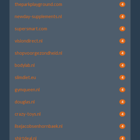
theparkplayground.com
4
newday-supplements.nl
4
supersmart.com
4
visiondirect.nl
4
shopvoorgezondheid.nl
4
bodylab.nl
4
slimdiet.eu
4
gymqueen.nl
4
douglas.nl
4
crazy-toys.nl
4
ilsejacobsenhornbaek.nl
4
shirtdeal.nl
4