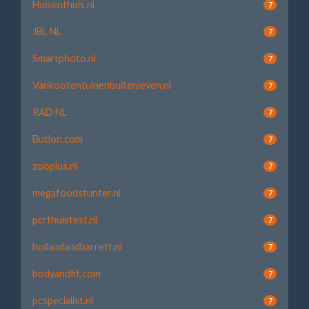
Huisenthuis.nl
7
JBL NL
7
Smartphoto.nl
7
Vankootentuinenbuitenleven.nl
7
RAD NL
7
Butlon.com
7
zooplus.nl
7
megafoodstunter.nl
7
pcrthuistest.nl
7
hollandandbarrett.nl
7
bodyandfit.com
7
pcspecialist.nl
7