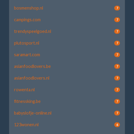
bosmenshop.nl
7
campings.com
7
trendyspeelgoed.nl
7
plutosport.nl
7
saramart.com
7
asianfoodlovers.be
7
asianfoodlovers.nl
7
rowenta.nl
7
fitnessking.be
7
babyslofje-online.nl
7
123wonen.nl
6