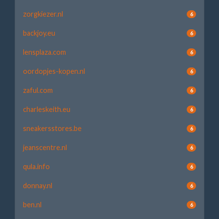
zorgkiezer.nl
6
backjoy.eu
6
lensplaza.com
6
oordopjes-kopen.nl
6
zaful.com
6
charleskeith.eu
6
sneakersstores.be
6
jeanscentre.nl
6
qula.info
6
donnay.nl
6
ben.nl
6