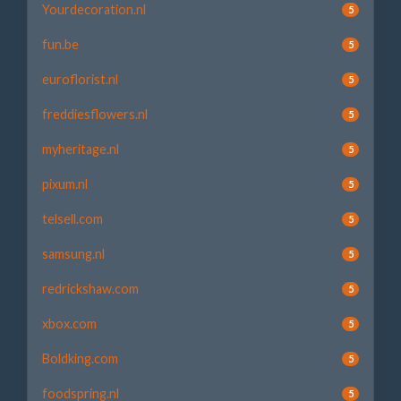
Yourdecoration.nl
5
fun.be
5
euroflorist.nl
5
freddiesflowers.nl
5
myheritage.nl
5
pixum.nl
5
telsell.com
5
samsung.nl
5
redrickshaw.com
5
xbox.com
5
Boldking.com
5
foodspring.nl
5