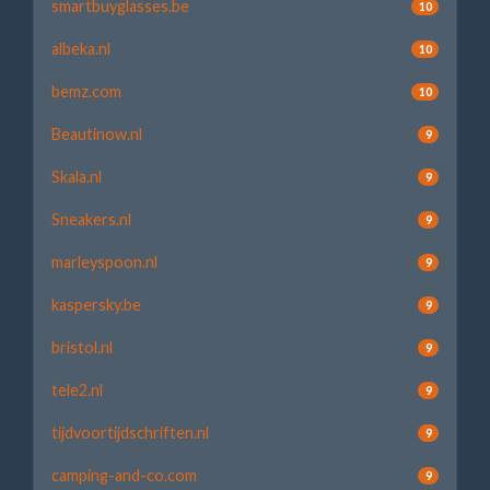
smartbuyglasses.be
10
albeka.nl
10
bemz.com
10
Beautinow.nl
9
Skala.nl
9
Sneakers.nl
9
marleyspoon.nl
9
kaspersky.be
9
bristol.nl
9
tele2.nl
9
tijdvoortijdschriften.nl
9
camping-and-co.com
9