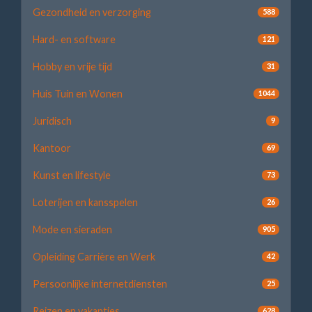
Gezondheid en verzorging
588
Hard- en software
121
Hobby en vrije tijd
31
Huis Tuin en Wonen
1044
Juridisch
9
Kantoor
69
Kunst en lifestyle
73
Loterijen en kansspelen
26
Mode en sieraden
905
Opleiding Carrière en Werk
42
Persoonlijke internetdiensten
25
Reizen en vakanties
628