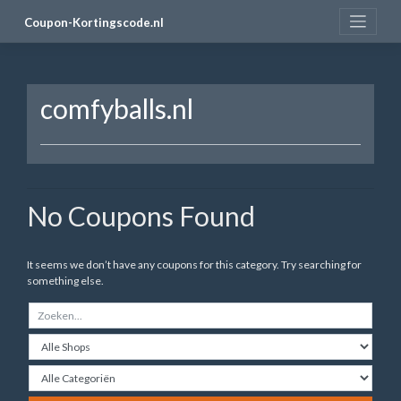
Skip
Coupon-Kortingscode.nl
to
content
comfyballs.nl
No Coupons Found
It seems we don’t have any coupons for this category. Try searching for
something else.