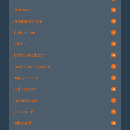
eterna.de
4
vanarendonk.nl
4
thehut.com
4
zeb.be
4
thefounded.com
4
muchachomalo.com
4
happy-size.nl
4
red-rag.com
4
jhpfashion.nl
4
valmano.nl
4
babista.nl
4