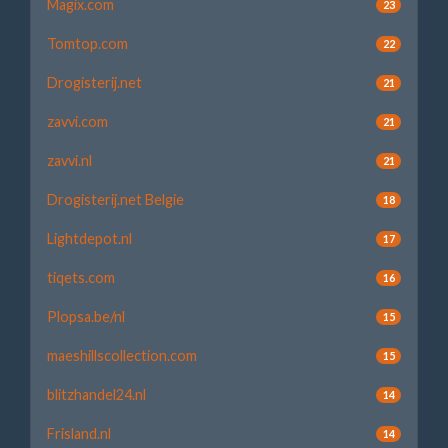
Magix.com
23
Tomtop.com
22
Drogisterij.net
21
zavvi.com
21
zavvi.nl
21
Drogisterij.net Belgie
18
Lightdepot.nl
17
tiqets.com
16
Plopsa.be/nl
15
maeshillscollection.com
15
blitzhandel24.nl
14
Frisland.nl
14