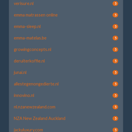
verisure.nl
5
emma matrassen online
5
emma-sleep.nl
5
emma-matelas.be
5
growingconcepts.nl
5
deruiterkoffie.nl
5
junai.nl
5
allestegenongedierte.nl
5
innovino.nl
5
nl.nzanewzealand.com
5
NZA New Zealand Auckland
5
jackyluxury.com
5