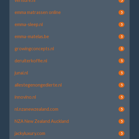
verisure.nl
5
emma matrassen online
5
emma-sleep.nl
5
emma-matelas.be
5
growingconcepts.nl
5
deruiterkoffie.nl
5
junai.nl
5
allestegenongedierte.nl
5
innovino.nl
5
nl.nzanewzealand.com
5
NZA New Zealand Auckland
5
jackyluxury.com
5