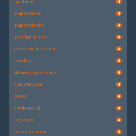
fanster.nl
4
shapenation.nl
4
shapenation.be
4
skotfashion.com
4
petrolindustries.com
4
cbdolie.nl
4
Bitvavo crypto kopen
4
nzaoutlet.com
4
ovvis.nl
4
pvcvloeren.nl
4
woewoe.nl
4
future-icon.com
4