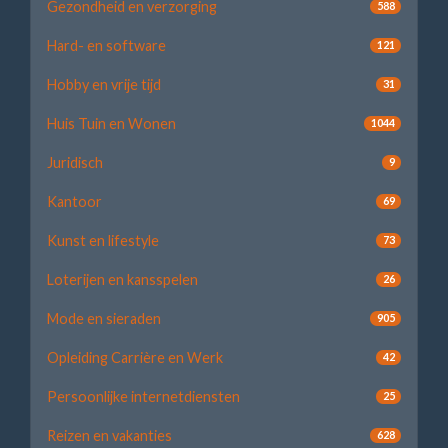
Gezondheid en verzorging
588
Hard- en software
121
Hobby en vrije tijd
31
Huis Tuin en Wonen
1044
Juridisch
9
Kantoor
69
Kunst en lifestyle
73
Loterijen en kansspelen
26
Mode en sieraden
905
Opleiding Carrière en Werk
42
Persoonlijke internetdiensten
25
Reizen en vakanties
628