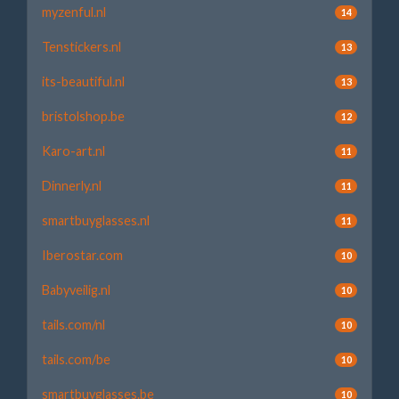
myzenful.nl
14
Tenstickers.nl
13
its-beautiful.nl
13
bristolshop.be
12
Karo-art.nl
11
Dinnerly.nl
11
smartbuyglasses.nl
11
Iberostar.com
10
Babyveilig.nl
10
tails.com/nl
10
tails.com/be
10
smartbuyglasses.be
10