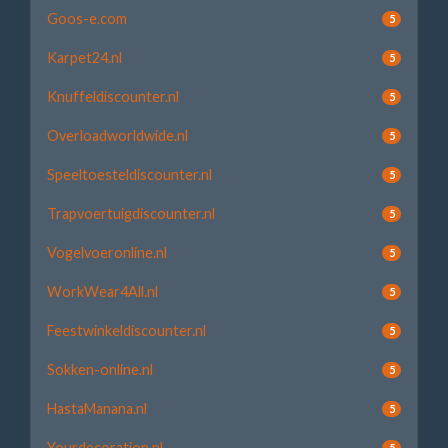
Goos-e.com
5
Karpet24.nl
5
Knuffeldiscounter.nl
5
Overloadworldwide.nl
5
Speeltoesteldiscounter.nl
5
Trapvoertuigdiscounter.nl
5
Vogelvoeronline.nl
5
WorkWear4All.nl
5
Feestwinkeldiscounter.nl
5
Sokken-online.nl
5
HastaManana.nl
5
Yourdecoration.nl
5