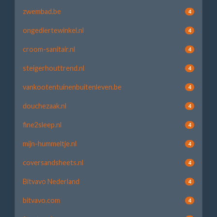
zwembad.be
4
ongediertewinkel.nl
4
croom-sanitair.nl
4
steigerhouttrend.nl
4
vankootentuinenbuitenleven.be
4
douchezaak.nl
4
fine2sleep.nl
4
mijn-hummeltje.nl
4
coversandsheets.nl
4
Bitvavo Nederland
4
bitvavo.com
4