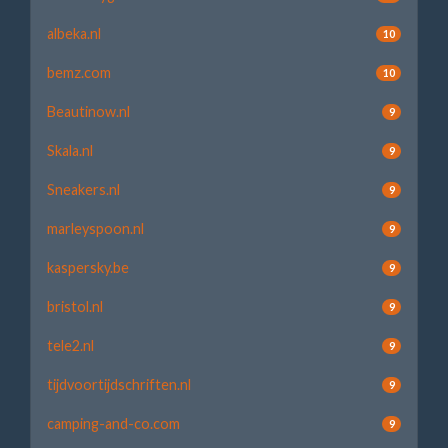
albeka.nl
10
bemz.com
10
Beautinow.nl
9
Skala.nl
9
Sneakers.nl
9
marleyspoon.nl
9
kaspersky.be
9
bristol.nl
9
tele2.nl
9
tijdvoortijdschriften.nl
9
camping-and-co.com
9