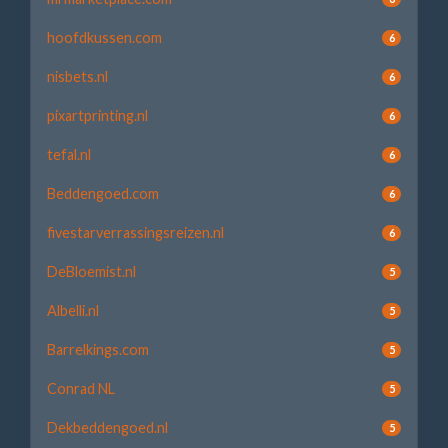
hoofdkussen.com
6
nisbets.nl
6
pixartprinting.nl
6
tefal.nl
6
Beddengoed.com
6
fivestarverrassingsreizen.nl
6
DeBloemist.nl
5
Albelli.nl
5
Barrelkings.com
5
Conrad NL
5
Dekbeddengoed.nl
5