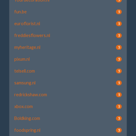
fun.be
5
euroflorist.nl
5
freddiesflowers.nl
5
myheritage.nl
5
pixum.nl
5
telsell.com
5
samsung.nl
5
redrickshaw.com
5
xbox.com
5
Boldking.com
5
foodspring.nl
5