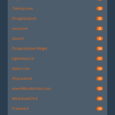
Tomtop.com
22
Drogisterij.net
21
zavvi.com
21
zavvi.nl
21
Drogisterij.net Belgie
18
Lightdepot.nl
17
tiqets.com
16
Plopsa.be/nl
15
maeshillscollection.com
15
blitzhandel24.nl
14
Frisland.nl
14