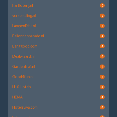
hartloterij.nl
5
versemaling.nl
5
Lampenlicht.nl
4
Ballonnenparade.nl
4
Banggood.com
4
Dealwizard.nl
4
Gardentrail.nl
4
Good4fun.nl
4
H10 Hotels
4
HEMA
4
Hotelsviva.com
4