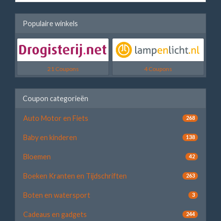
Populaire winkels
21 Coupons
4 Coupons
Coupon categorieën
Auto Motor en Fiets
268
Baby en kinderen
138
Bloemen
42
Boeken Kranten en Tijdschriften
263
Boten en watersport
3
Cadeaus en gadgets
244