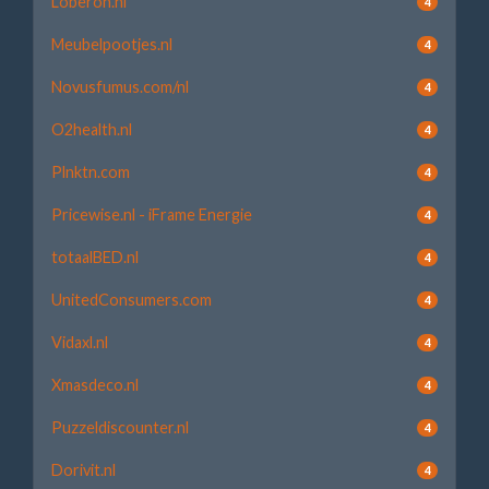
Loberon.nl
4
Meubelpootjes.nl
4
Novusfumus.com/nl
4
O2health.nl
4
Plnktn.com
4
Pricewise.nl - iFrame Energie
4
totaalBED.nl
4
UnitedConsumers.com
4
Vidaxl.nl
4
Xmasdeco.nl
4
Puzzeldiscounter.nl
4
Dorivit.nl
4