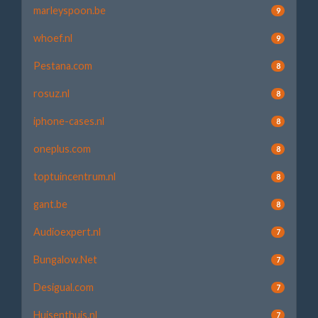
marleyspoon.be
9
whoef.nl
9
Pestana.com
8
rosuz.nl
8
iphone-cases.nl
8
oneplus.com
8
toptuincentrum.nl
8
gant.be
8
Audioexpert.nl
7
Bungalow.Net
7
Desigual.com
7
Huisenthuis.nl
7