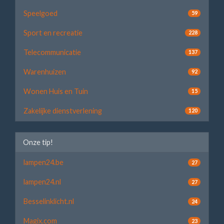
Speelgoed
59
Sport en recreatie
228
Telecommunicatie
137
Warenhuizen
92
Wonen Huis en Tuin
15
Zakelijke dienstverlening
120
Onze tip!
lampen24.be
27
lampen24.nl
27
Besselinklicht.nl
24
Magix.com
23