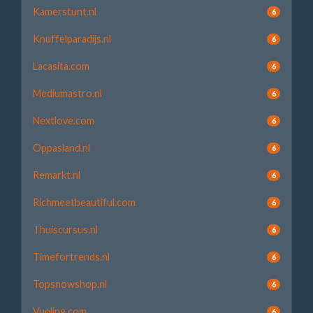
Kamerstunt.nl
6
Knuffelparadijs.nl
6
Lacasita.com
6
Mediumastro.nl
6
Nextlove.com
6
Oppasland.nl
6
Remarkt.nl
6
Richmeetbeautiful.com
6
Thuiscursus.nl
6
Timefortrends.nl
6
Topsnowshop.nl
6
Vueling.com
6