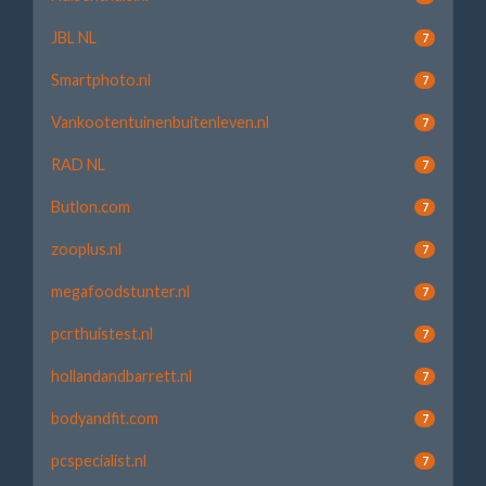
JBL NL
7
Smartphoto.nl
7
Vankootentuinenbuitenleven.nl
7
RAD NL
7
Butlon.com
7
zooplus.nl
7
megafoodstunter.nl
7
pcrthuistest.nl
7
hollandandbarrett.nl
7
bodyandfit.com
7
pcspecialist.nl
7