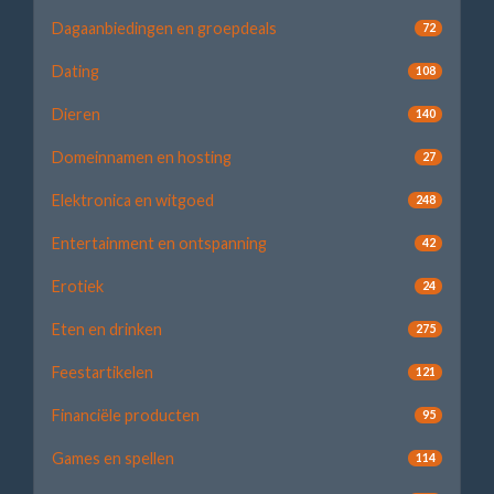
Dagaanbiedingen en groepdeals
72
Dating
108
Dieren
140
Domeinnamen en hosting
27
Elektronica en witgoed
248
Entertainment en ontspanning
42
Erotiek
24
Eten en drinken
275
Feestartikelen
121
Financiële producten
95
Games en spellen
114