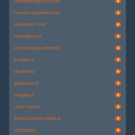
theparkplayground.com
4
newday-supplements.nl
4
supersmart.com
4
visiondirect.nl
4
shopvoorgezondheid.nl
4
bodylab.nl
4
slimdiet.eu
4
gymqueen.nl
4
douglas.nl
4
crazy-toys.nl
4
ilsejacobsenhornbaek.nl
4
shirtdeal.nl
4