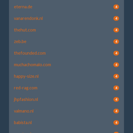
eterna.de
4
vanarendonk.nl
4
thehut.com
4
zeb.be
4
thefounded.com
4
muchachomalo.com
4
happy-size.nl
4
red-rag.com
4
jhpfashion.nl
4
valmano.nl
4
babista.nl
4