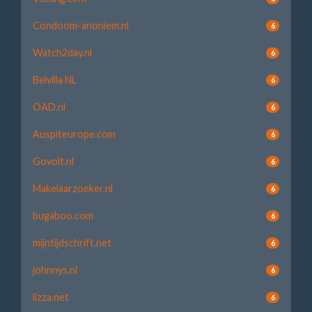
Condoom-anoniem.nl
6
Watch2day.nl
6
Belvilla NL
6
OAD.nl
6
Auspiteurope.com
6
Govolt.nl
6
Makelaarzoeker.nl
6
bugaboo.com
6
mijntijdschrift.net
6
johnnys.nl
6
lizza.net
6