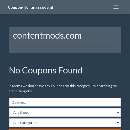
Skip
Coupon-Kortingscode.nl
to
content
contentmods.com
No Coupons Found
It seems we don’t have any coupons for this category. Try searching for
something else.