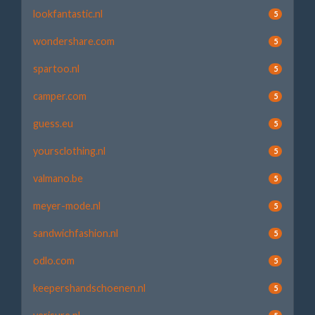
lookfantastic.nl
5
wondershare.com
5
spartoo.nl
5
camper.com
5
guess.eu
5
yoursclothing.nl
5
valmano.be
5
meyer-mode.nl
5
sandwichfashion.nl
5
odlo.com
5
keepershandschoenen.nl
5