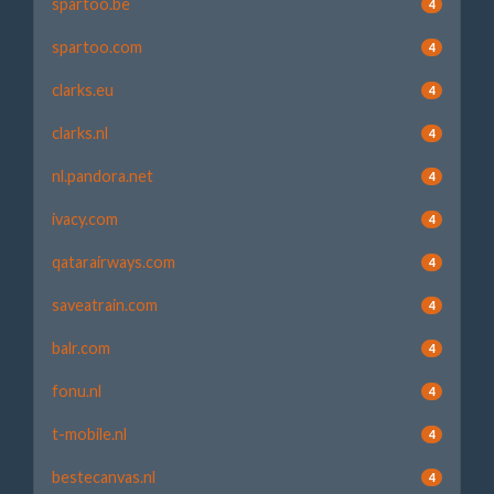
spartoo.be
4
spartoo.com
4
clarks.eu
4
clarks.nl
4
nl.pandora.net
4
ivacy.com
4
qatarairways.com
4
saveatrain.com
4
balr.com
4
fonu.nl
4
t-mobile.nl
4
bestecanvas.nl
4