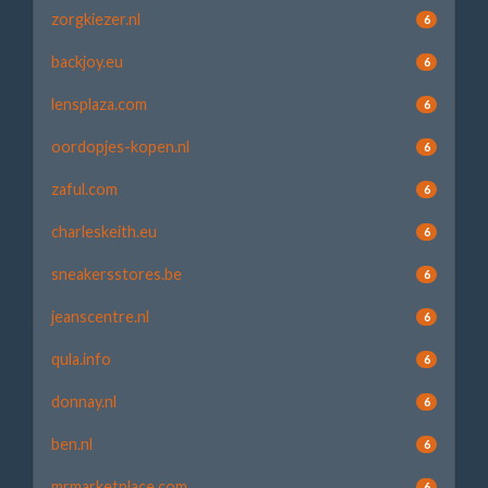
zorgkiezer.nl
6
backjoy.eu
6
lensplaza.com
6
oordopjes-kopen.nl
6
zaful.com
6
charleskeith.eu
6
sneakersstores.be
6
jeanscentre.nl
6
qula.info
6
donnay.nl
6
ben.nl
6
mrmarketplace.com
6