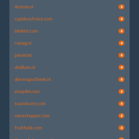
Aosom.nl
4
cupidoschoice.com
4
blinkist.com
4
rumag.nl
4
pixum.be
4
dealluxe.nl
4
dierenapotheek.nl
4
shop4nl.com
4
soundcore.com
4
nanostopper.com
4
fruitfunk.com
4