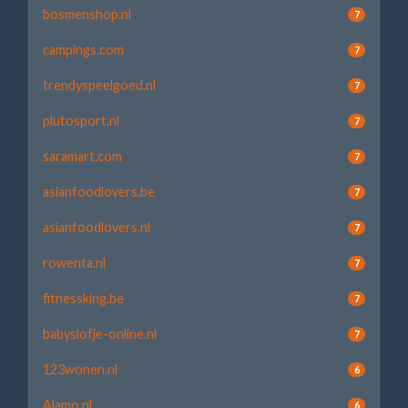
bosmenshop.nl
7
campings.com
7
trendyspeelgoed.nl
7
plutosport.nl
7
saramart.com
7
asianfoodlovers.be
7
asianfoodlovers.nl
7
rowenta.nl
7
fitnessking.be
7
babyslofje-online.nl
7
123wonen.nl
6
Alamo.nl
6