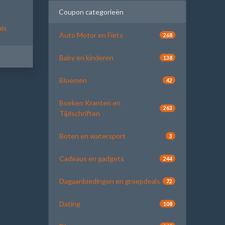
Coupon categorieën
als
Auto Motor en Fiets
268
Baby en kinderen
138
Bloemen
42
Boeken Kranten en
263
Tijdschriften
Boten en watersport
3
Cadeaus en gadgets
244
Dagaanbiedingen en groepdeals
72
Dating
108