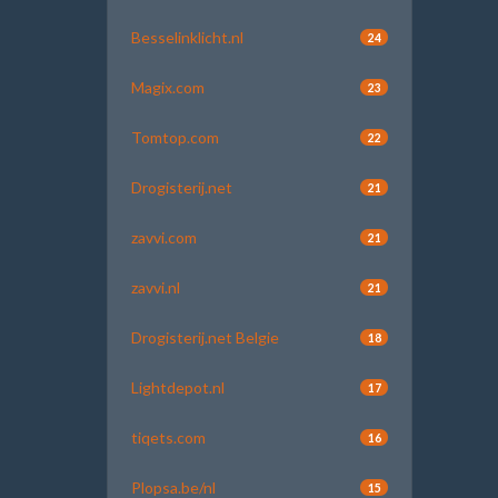
Besselinklicht.nl
24
Magix.com
23
Tomtop.com
22
Drogisterij.net
21
zavvi.com
21
zavvi.nl
21
Drogisterij.net Belgie
18
Lightdepot.nl
17
tiqets.com
16
Plopsa.be/nl
15