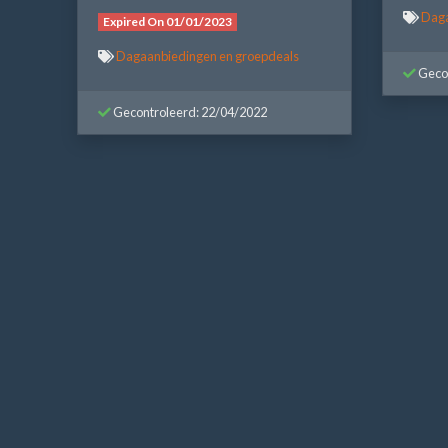
Daga
Expired On 01/01/2023
Dagaanbiedingen en groepdeals
Gecon
Gecontroleerd: 22/04/2022