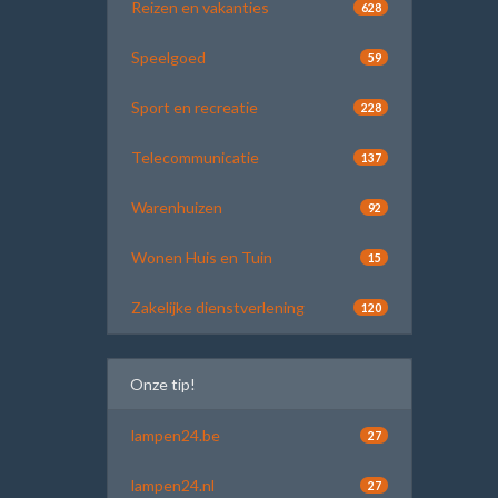
Reizen en vakanties
628
Speelgoed
59
Sport en recreatie
228
Telecommunicatie
137
Warenhuizen
92
Wonen Huis en Tuin
15
Zakelijke dienstverlening
120
Onze tip!
lampen24.be
27
lampen24.nl
27