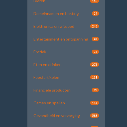
Dieren
140
Domeinnamen en hosting
27
Elektronica en witgoed
248
Entertainment en ontspanning
42
Erotiek
24
Eten en drinken
275
Feestartikelen
121
Financiële producten
95
Games en spellen
114
Gezondheid en verzorging
588