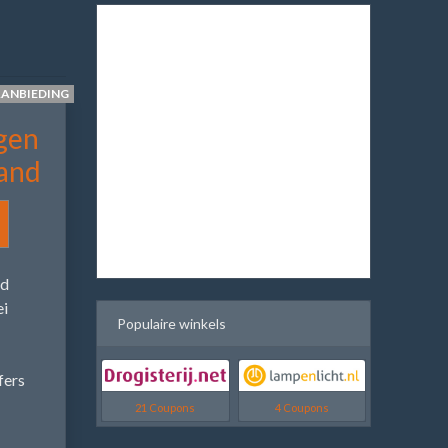
AANBIEDING
gen
and
nd
ei
Populaire winkels
fers
21 Coupons
4 Coupons