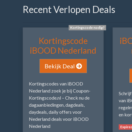
Recent Verlopen Deals
Kortingscode nodig?
Kortingscode
iB
iBOOD Nederland
Bekijk Deal
Kortingscodes van iBOOD
Nederland zoek je bij Coupon-
Schrij
Kortingscode.nl – Check nu de
van iB
dagaanbiedingen, dagdeals,
regelm
daydeals, daily offers voor
en kor
Nederland deals voor iBOOD
Nederland
Expire