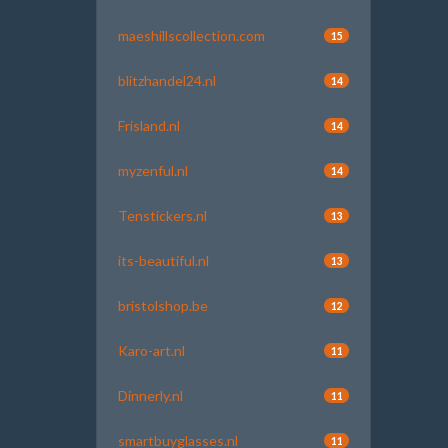
maeshillscollection.com
15
blitzhandel24.nl
14
Frisland.nl
14
myzenful.nl
14
Tenstickers.nl
13
its-beautiful.nl
13
bristolshop.be
12
Karo-art.nl
11
Dinnerly.nl
11
smartbuyglasses.nl
11