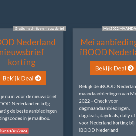
Gratis inschrijven nieuwsbrief
Mei 2022 MAAND
OOD Nederland
Mei aanbiedin
nieuwsbrief
iBOOD Nederl
korting
Bekijk Deal
Bekijk Deal
Bekijk de iBOOD Nederla
maandaanbiedingen van M
f je nu in voor de nieuwsbrief
2022 – Check voor
OOD Nederland en krijg
dagmaandaanbiedingen,
atig de beste aanbiedingen
dagdeals, daydeals, daily of
tingscodes in je mailbox.
voor Nederland korting bij
iBOOD Nederland
d On 01/01/2023