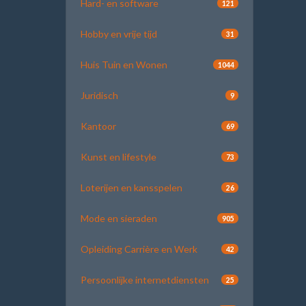
Hard- en software
121
Hobby en vrije tijd
31
Huis Tuin en Wonen
1044
Juridisch
9
Kantoor
69
Kunst en lifestyle
73
Loterijen en kansspelen
26
Mode en sieraden
905
Opleiding Carrière en Werk
42
Persoonlijke internetdiensten
25