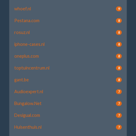
whoef.nl
9
Pestana.com
8
rosuz.nl
8
iphone-cases.nl
8
oneplus.com
8
toptuincentrum.nl
8
gant.be
8
Audioexpert.nl
7
Bungalow.Net
7
Desigual.com
7
Huisenthuis.nl
7