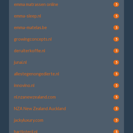
emma matrassen online
5
emma-sleep.nl
5
emma-matelas.be
5
growingconcepts.nl
5
deruiterkoffie.nl
5
junai.nl
5
allestegenongedierte.nl
5
innovino.nl
5
nl.nzanewzealand.com
5
NZA New Zealand Auckland
5
jackyluxury.com
5
hartloterij.nl
5