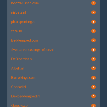
hoofdkussen.com
6
nisbets.nl
6
pixartprinting.nl
6
tefal.nl
6
Beddengoed.com
6
fivestarverrassingsreizen.nl
6
DeBloemist.nl
5
Albelli.nl
5
Barrelkings.com
5
Conrad NL
5
Dekbeddengoed.nl
5
Goos-e.com
5