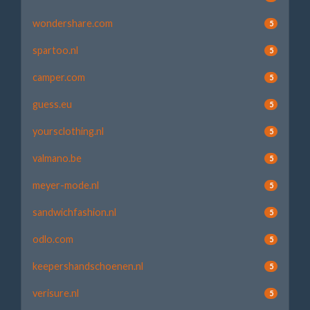
wondershare.com
5
spartoo.nl
5
camper.com
5
guess.eu
5
yoursclothing.nl
5
valmano.be
5
meyer-mode.nl
5
sandwichfashion.nl
5
odlo.com
5
keepershandschoenen.nl
5
verisure.nl
5