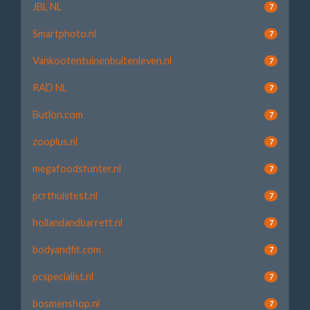
JBL NL
7
Smartphoto.nl
7
Vankootentuinenbuitenleven.nl
7
RAD NL
7
Butlon.com
7
zooplus.nl
7
megafoodstunter.nl
7
pcrthuistest.nl
7
hollandandbarrett.nl
7
bodyandfit.com
7
pcspecialist.nl
7
bosmenshop.nl
7