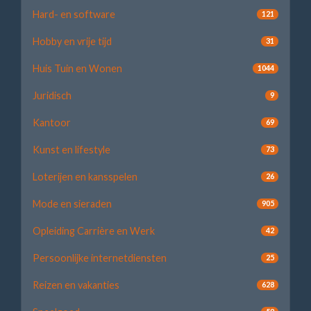
Hard- en software
121
Hobby en vrije tijd
31
Huis Tuin en Wonen
1044
Juridisch
9
Kantoor
69
Kunst en lifestyle
73
Loterijen en kansspelen
26
Mode en sieraden
905
Opleiding Carrière en Werk
42
Persoonlijke internetdiensten
25
Reizen en vakanties
628