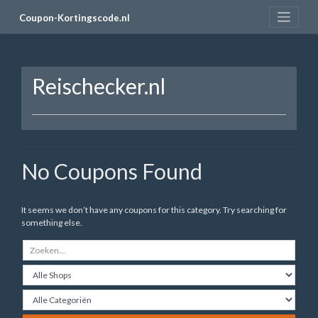
Skip
Coupon-Kortingscode.nl
to
content
Reischecker.nl
No Coupons Found
It seems we don’t have any coupons for this category. Try searching for
something else.