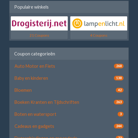
Populaire winkels
21 Coupons
4 Coupons
Coupon categorieën
Auto Motor en Fiets
268
Baby en kinderen
138
Bloemen
42
Boeken Kranten en Tijdschriften
263
Boten en watersport
3
Cadeaus en gadgets
244
72