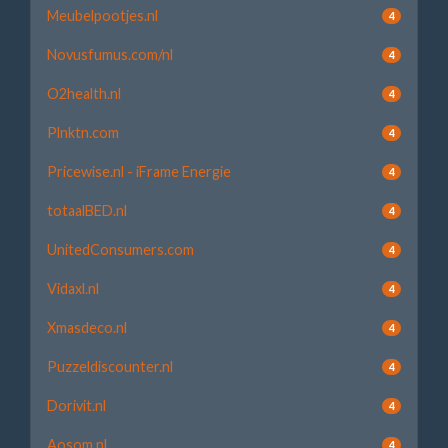
Meubelpootjes.nl
4
Novusfumus.com/nl
4
O2health.nl
4
Plnktn.com
4
Pricewise.nl - iFrame Energie
4
totaalBED.nl
4
UnitedConsumers.com
4
Vidaxl.nl
4
Xmasdeco.nl
4
Puzzeldiscounter.nl
4
Dorivit.nl
4
Aosom.nl
4