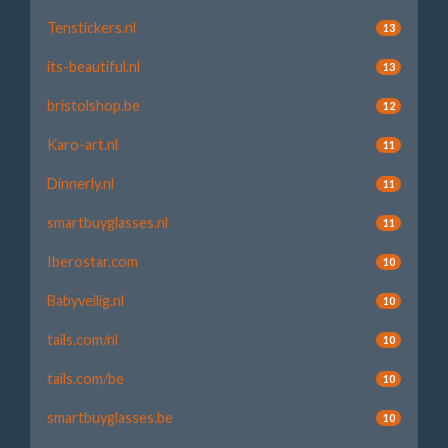
Tenstickers.nl
13
its-beautiful.nl
13
bristolshop.be
12
Karo-art.nl
11
Dinnerly.nl
11
smartbuyglasses.nl
11
Iberostar.com
10
Babyveilig.nl
10
tails.com/nl
10
tails.com/be
10
smartbuyglasses.be
10