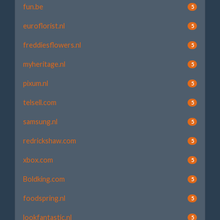
fun.be
5
euroflorist.nl
5
freddiesflowers.nl
5
myheritage.nl
5
pixum.nl
5
telsell.com
5
samsung.nl
5
redrickshaw.com
5
xbox.com
5
Boldking.com
5
foodspring.nl
5
lookfantastic.nl
5