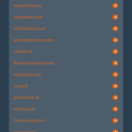
shapenation.nl
4
shapenation.be
4
skotfashion.com
4
petrolindustries.com
4
cbdolie.nl
4
Bitvavo crypto kopen
4
nzaoutlet.com
4
ovvis.nl
4
pvcvloeren.nl
4
woewoe.nl
4
future-icon.com
4
nl.gant.com
4