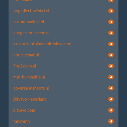
ongediertewinkel.nl
4
croom-sanitair.nl
4
steigerhouttrend.nl
4
vankootentuinenbuitenleven.be
4
douchezaak.nl
4
fine2sleep.nl
4
mijn-hummeltje.nl
4
coversandsheets.nl
4
Bitvavo Nederland
4
bitvavo.com
4
fanster.nl
4