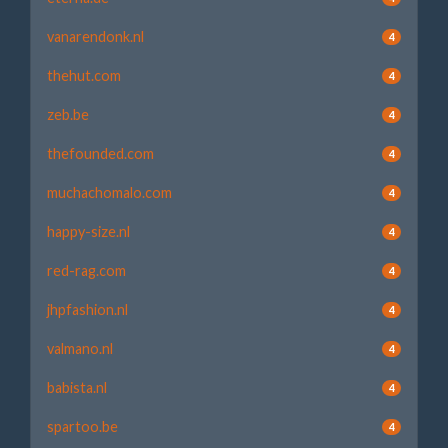
vanarendonk.nl
4
thehut.com
4
zeb.be
4
thefounded.com
4
muchachomalo.com
4
happy-size.nl
4
red-rag.com
4
jhpfashion.nl
4
valmano.nl
4
babista.nl
4
spartoo.be
4