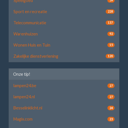
Speelgoed
59
Sport en recreatie
228
Telecommunicatie
137
Warenhuizen
92
Wonen Huis en Tuin
15
Zakelijke dienstverlening
120
Onze tip!
lampen24.be
27
lampen24.nl
27
Besselinklicht.nl
24
Magix.com
23