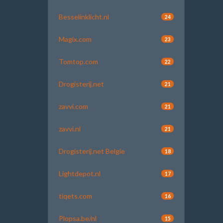
Besselinklicht.nl
24
Magix.com
23
Tomtop.com
22
Drogisterij.net
21
zavvi.com
21
zavvi.nl
21
Drogisterij.net Belgie
18
Lightdepot.nl
17
tiqets.com
16
Plopsa.be/nl
15