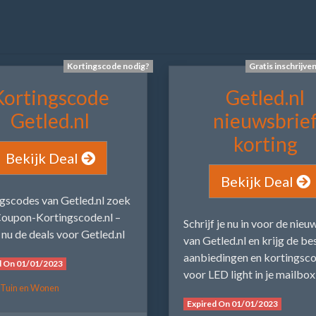
Kortingscode nodig?
Gratis inschrijve
Kortingscode
Getled.nl
Getled.nl
nieuwsbrie
korting
Bekijk Deal
Bekijk Deal
gscodes van Getled.nl zoek
 Coupon-Kortingscode.nl –
Schrijf je nu in voor de nieu
nu de deals voor Getled.nl
van Getled.nl en krijg de be
aanbiedingen en kortingsc
d On 01/01/2023
voor LED light in je mailbox
 Tuin en Wonen
Expired On 01/01/2023