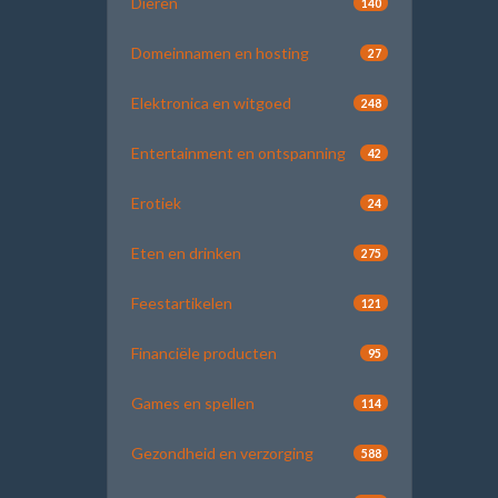
Dieren
140
Domeinnamen en hosting
27
Elektronica en witgoed
248
Entertainment en ontspanning
42
Erotiek
24
Eten en drinken
275
Feestartikelen
121
Financiële producten
95
Games en spellen
114
Gezondheid en verzorging
588