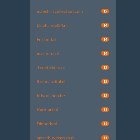
maeshillscollection.com
15
blitzhandel24.nl
14
Frisland.nl
14
myzenful.nl
14
Tenstickers.nl
13
its-beautiful.nl
13
bristolshop.be
12
Karo-art.nl
11
Dinnerly.nl
11
smartbuyglasses.nl
11