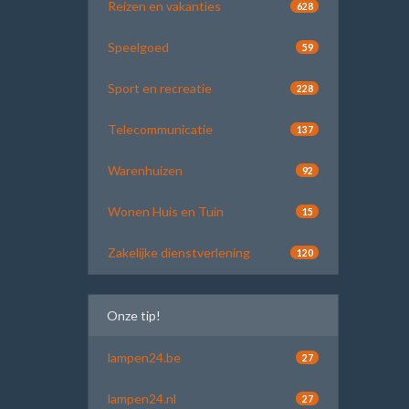
Reizen en vakanties
628
Speelgoed
59
Sport en recreatie
228
Telecommunicatie
137
Warenhuizen
92
Wonen Huis en Tuin
15
Zakelijke dienstverlening
120
Onze tip!
lampen24.be
27
lampen24.nl
27