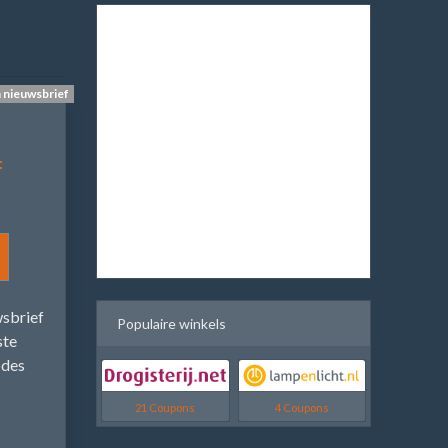
n nieuwsbrief
f
wsbrief
Populaire winkels
ste
odes
21 Coupons
4 Coupons