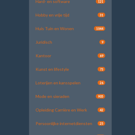
Hard- en software
121
Hobby en vrije tijd
31
Huis Tuin en Wonen
1044
Juridisch
9
Kantoor
69
Kunst en lifestyle
73
Loterijen en kansspelen
26
Mode en sieraden
905
Opleiding Carrière en Werk
42
Persoonlijke internetdiensten
25