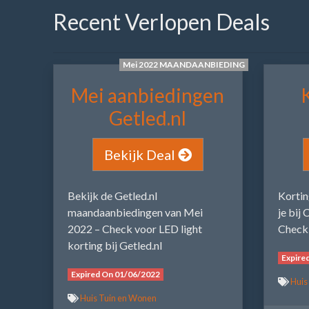
Recent Verlopen Deals
Mei 2022 MAANDAANBIEDING
Mei aanbiedingen
Getled.nl
Bekijk Deal
Bekijk de Getled.nl
Kortin
maandaanbiedingen van Mei
je bij
2022 – Check voor LED light
Check 
korting bij Getled.nl
Expire
Expired On 01/06/2022
Huis
Huis Tuin en Wonen