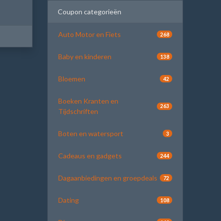
Coupon categorieën
Auto Motor en Fiets
268
Baby en kinderen
138
Bloemen
42
Boeken Kranten en
263
Tijdschriften
Boten en watersport
3
Cadeaus en gadgets
244
Dagaanbiedingen en groepdeals
72
Dating
108