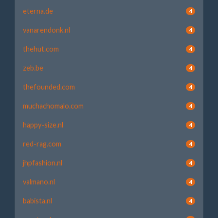
eterna.de
4
vanarendonk.nl
4
thehut.com
4
zeb.be
4
thefounded.com
4
muchachomalo.com
4
happy-size.nl
4
red-rag.com
4
jhpfashion.nl
4
valmano.nl
4
babista.nl
4