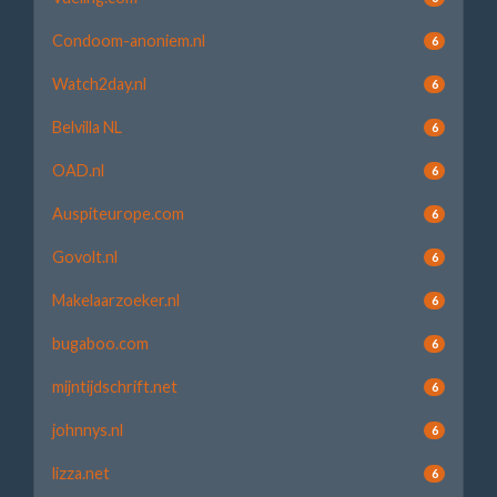
Condoom-anoniem.nl
6
Watch2day.nl
6
Belvilla NL
6
OAD.nl
6
Auspiteurope.com
6
Govolt.nl
6
Makelaarzoeker.nl
6
bugaboo.com
6
mijntijdschrift.net
6
johnnys.nl
6
lizza.net
6