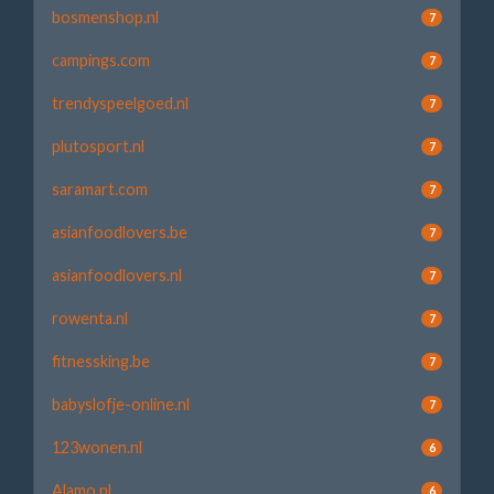
bosmenshop.nl
7
campings.com
7
trendyspeelgoed.nl
7
plutosport.nl
7
saramart.com
7
asianfoodlovers.be
7
asianfoodlovers.nl
7
rowenta.nl
7
fitnessking.be
7
babyslofje-online.nl
7
123wonen.nl
6
Alamo.nl
6