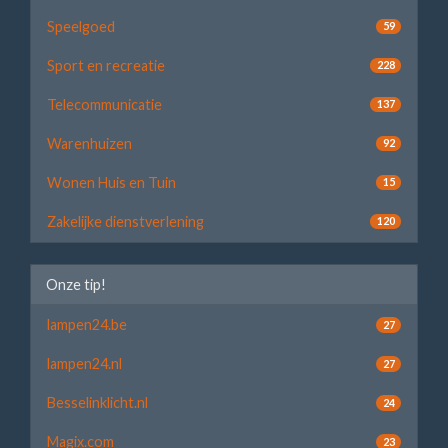
Speelgoed
59
Sport en recreatie
228
Telecommunicatie
137
Warenhuizen
92
Wonen Huis en Tuin
15
Zakelijke dienstverlening
120
Onze tip!
lampen24.be
27
lampen24.nl
27
Besselinklicht.nl
24
Magix.com
23