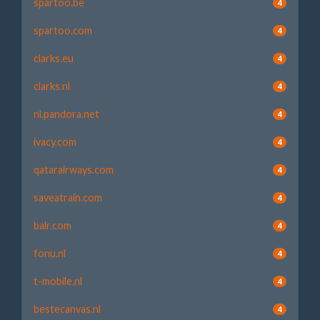
spartoo.be
4
spartoo.com
4
clarks.eu
4
clarks.nl
4
nl.pandora.net
4
ivacy.com
4
qatarairways.com
4
saveatrain.com
4
balr.com
4
fonu.nl
4
t-mobile.nl
4
bestecanvas.nl
4