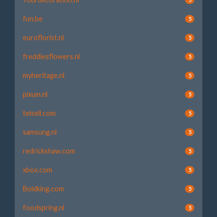
fun.be
5
euroflorist.nl
5
freddiesflowers.nl
5
myheritage.nl
5
pixum.nl
5
telsell.com
5
samsung.nl
5
redrickshaw.com
5
xbox.com
5
Boldking.com
5
foodspring.nl
5