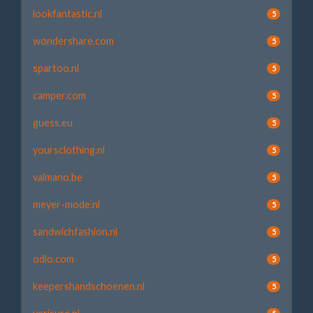
lookfantastic.nl
5
wondershare.com
5
spartoo.nl
5
camper.com
5
guess.eu
5
yoursclothing.nl
5
valmano.be
5
meyer-mode.nl
5
sandwichfashion.nl
5
odlo.com
5
keepershandschoenen.nl
5