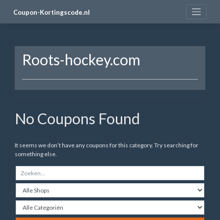
Skip
Coupon-Kortingscode.nl
to
content
Roots-hockey.com
No Coupons Found
It seems we don’t have any coupons for this category. Try searching for
something else.