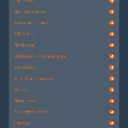
Loberon.nl
4
Meubelpootjes.nl
4
Novusfumus.com/nl
4
O2health.nl
4
Plnktn.com
4
Pricewise.nl - iFrame Energie
4
totaalBED.nl
4
UnitedConsumers.com
4
Vidaxl.nl
4
Xmasdeco.nl
4
Puzzeldiscounter.nl
4
Dorivit.nl
4