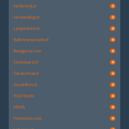
hartloterij.nl
5
versemaling.nl
5
Lampenlicht.nl
4
Ballonnenparade.nl
4
Banggood.com
4
Dealwizard.nl
4
Gardentrail.nl
4
Good4fun.nl
4
H10 Hotels
4
HEMA
4
Hotelsviva.com
4