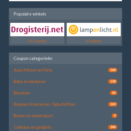
Populaire winkels
21 Coupons
4 Coupons
Coupon categorieën
Auto Motor en Fiets
268
Baby en kinderen
138
Bloemen
42
Boeken Kranten en Tijdschriften
263
Boten en watersport
3
Cadeaus en gadgets
244