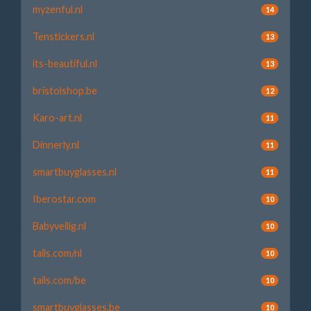
myzenful.nl
14
Tenstickers.nl
13
its-beautiful.nl
13
bristolshop.be
12
Karo-art.nl
11
Dinnerly.nl
11
smartbuyglasses.nl
11
Iberostar.com
10
Babyveilig.nl
10
tails.com/nl
10
tails.com/be
10
smartbuyglasses.be
10