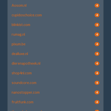
Aosom.nl
4
cupidoschoice.com
4
blinkist.com
4
rumag.nl
4
pixum.be
4
dealluxe.nl
4
dierenapotheek.nl
4
shop4nl.com
4
soundcore.com
4
nanostopper.com
4
fruitfunk.com
4