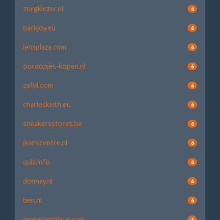
zorgkiezer.nl
6
backjoy.eu
6
lensplaza.com
6
oordopjes-kopen.nl
6
zaful.com
6
charleskeith.eu
6
sneakersstores.be
6
jeanscentre.nl
6
qula.info
6
donnay.nl
6
ben.nl
6
mrmarketplace.com
6