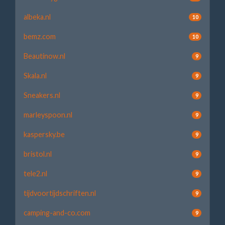
albeka.nl
10
bemz.com
10
Beautinow.nl
9
Skala.nl
9
Sneakers.nl
9
marleyspoon.nl
9
kaspersky.be
9
bristol.nl
9
tele2.nl
9
tijdvoortijdschriften.nl
9
camping-and-co.com
9