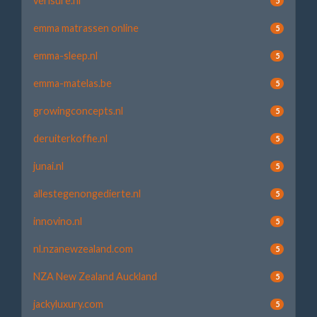
verisure.nl
5
emma matrassen online
5
emma-sleep.nl
5
emma-matelas.be
5
growingconcepts.nl
5
deruiterkoffie.nl
5
junai.nl
5
allestegenongedierte.nl
5
innovino.nl
5
nl.nzanewzealand.com
5
NZA New Zealand Auckland
5
jackyluxury.com
5