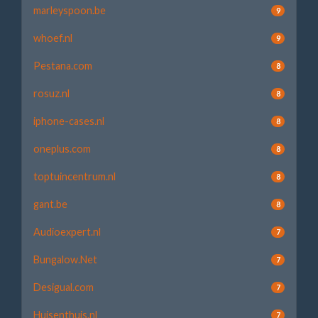
marleyspoon.be
9
whoef.nl
9
Pestana.com
8
rosuz.nl
8
iphone-cases.nl
8
oneplus.com
8
toptuincentrum.nl
8
gant.be
8
Audioexpert.nl
7
Bungalow.Net
7
Desigual.com
7
Huisenthuis.nl
7