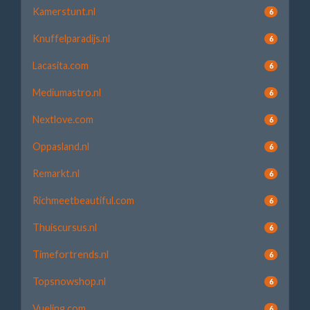
Kamerstunt.nl
6
Knuffelparadijs.nl
6
Lacasita.com
6
Mediumastro.nl
6
Nextlove.com
6
Oppasland.nl
6
Remarkt.nl
6
Richmeetbeautiful.com
6
Thuiscursus.nl
6
Timefortrends.nl
6
Topsnowshop.nl
6
Vueling.com
6