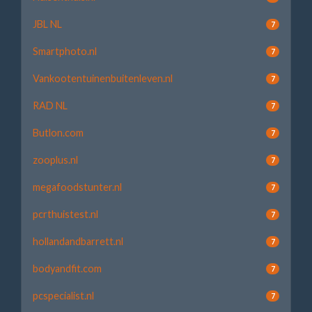
JBL NL
7
Smartphoto.nl
7
Vankootentuinenbuitenleven.nl
7
RAD NL
7
Butlon.com
7
zooplus.nl
7
megafoodstunter.nl
7
pcrthuistest.nl
7
hollandandbarrett.nl
7
bodyandfit.com
7
pcspecialist.nl
7