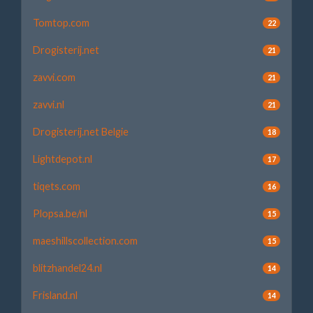
Tomtop.com
22
Drogisterij.net
21
zavvi.com
21
zavvi.nl
21
Drogisterij.net Belgie
18
Lightdepot.nl
17
tiqets.com
16
Plopsa.be/nl
15
maeshillscollection.com
15
blitzhandel24.nl
14
Frisland.nl
14