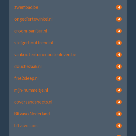
zwembad.be
4
ongediertewinkel.nl
4
croom-sanitair.nl
4
steigerhouttrend.nl
4
vankootentuinenbuitenleven.be
4
douchezaak.nl
4
fine2sleep.nl
4
mijn-hummeltje.nl
4
coversandsheets.nl
4
Bitvavo Nederland
4
bitvavo.com
4