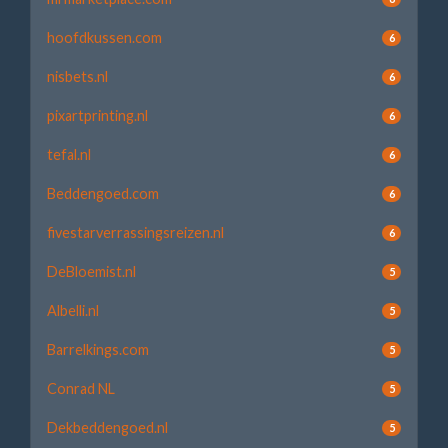
hoofdkussen.com
6
nisbets.nl
6
pixartprinting.nl
6
tefal.nl
6
Beddengoed.com
6
fivestarverrassingsreizen.nl
6
DeBloemist.nl
5
Albelli.nl
5
Barrelkings.com
5
Conrad NL
5
Dekbeddengoed.nl
5