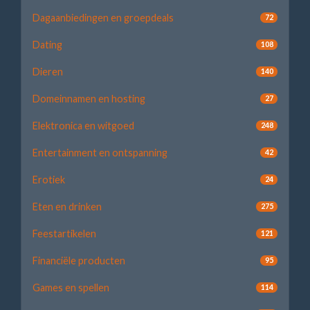
Dagaanbiedingen en groepdeals
72
Dating
108
Dieren
140
Domeinnamen en hosting
27
Elektronica en witgoed
248
Entertainment en ontspanning
42
Erotiek
24
Eten en drinken
275
Feestartikelen
121
Financiële producten
95
Games en spellen
114