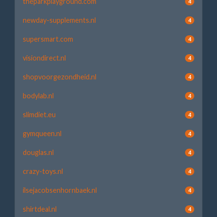
theparkplayground.com
4
newday-supplements.nl
4
supersmart.com
4
visiondirect.nl
4
shopvoorgezondheid.nl
4
bodylab.nl
4
slimdiet.eu
4
gymqueen.nl
4
douglas.nl
4
crazy-toys.nl
4
ilsejacobsenhornbaek.nl
4
shirtdeal.nl
4