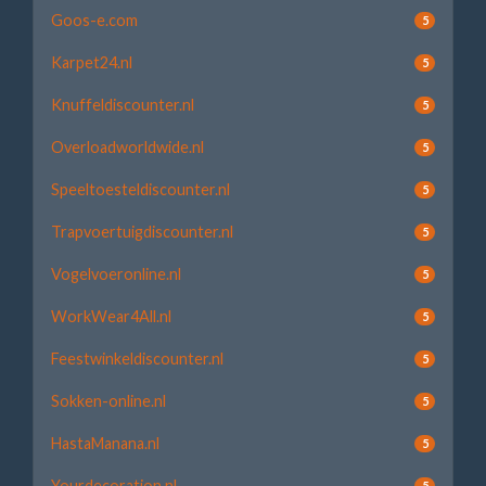
Goos-e.com
5
Karpet24.nl
5
Knuffeldiscounter.nl
5
Overloadworldwide.nl
5
Speeltoesteldiscounter.nl
5
Trapvoertuigdiscounter.nl
5
Vogelvoeronline.nl
5
WorkWear4All.nl
5
Feestwinkeldiscounter.nl
5
Sokken-online.nl
5
HastaManana.nl
5
Yourdecoration.nl
5