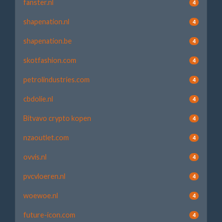
fanster.nl
4
shapenation.nl
4
shapenation.be
4
skotfashion.com
4
petrolindustries.com
4
cbdolie.nl
4
Bitvavo crypto kopen
4
nzaoutlet.com
4
ovvis.nl
4
pvcvloeren.nl
4
woewoe.nl
4
future-icon.com
4