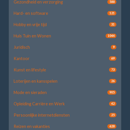
Gezondheid en verzorging
588
Hard- en software
121
Hobby en vrije tijd
31
Huis Tuin en Wonen
1044
Juridisch
9
Kantoor
69
Kunst en lifestyle
73
Loterijen en kansspelen
26
Mode en sieraden
905
Opleiding Carrière en Werk
42
Persoonlijke internetdiensten
25
Reizen en vakanties
628