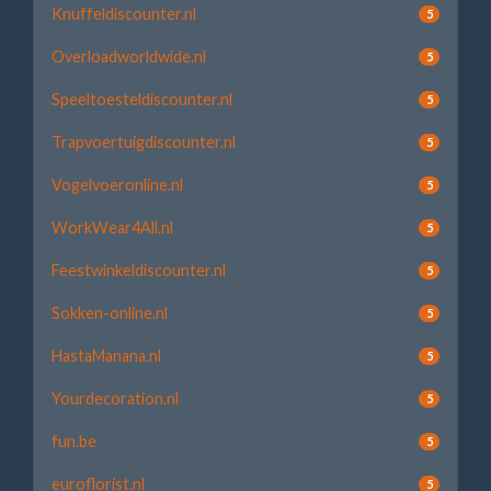
Knuffeldiscounter.nl
5
Overloadworldwide.nl
5
Speeltoesteldiscounter.nl
5
Trapvoertuigdiscounter.nl
5
Vogelvoeronline.nl
5
WorkWear4All.nl
5
Feestwinkeldiscounter.nl
5
Sokken-online.nl
5
HastaManana.nl
5
Yourdecoration.nl
5
fun.be
5
euroflorist.nl
5