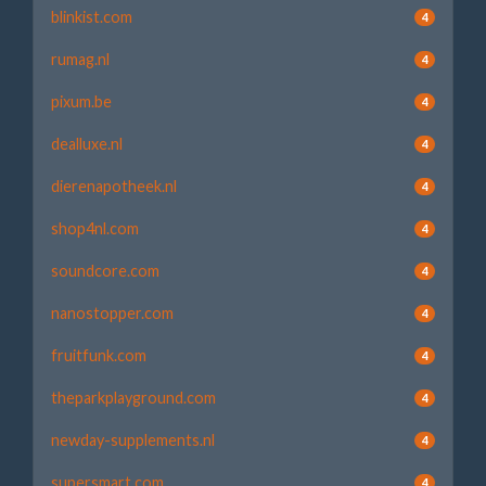
blinkist.com
4
rumag.nl
4
pixum.be
4
dealluxe.nl
4
dierenapotheek.nl
4
shop4nl.com
4
soundcore.com
4
nanostopper.com
4
fruitfunk.com
4
theparkplayground.com
4
newday-supplements.nl
4
supersmart.com
4