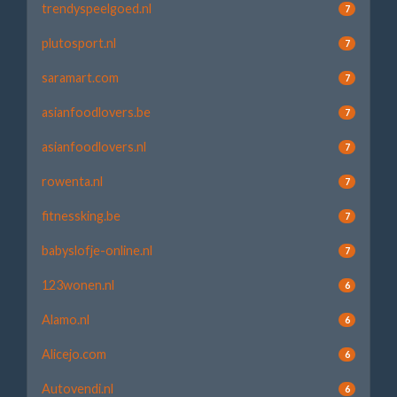
trendyspeelgoed.nl
7
plutosport.nl
7
saramart.com
7
asianfoodlovers.be
7
asianfoodlovers.nl
7
rowenta.nl
7
fitnessking.be
7
babyslofje-online.nl
7
123wonen.nl
6
Alamo.nl
6
Alicejo.com
6
Autovendi.nl
6