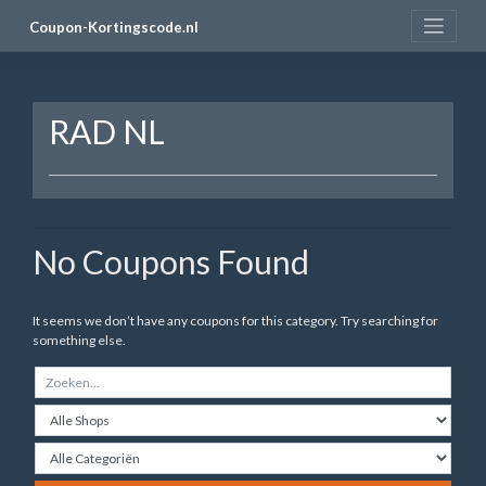
Skip
Coupon-Kortingscode.nl
to
content
RAD NL
No Coupons Found
It seems we don’t have any coupons for this category. Try searching for
something else.