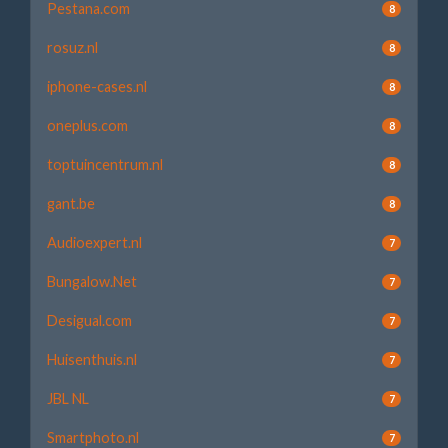
Pestana.com
8
rosuz.nl
8
iphone-cases.nl
8
oneplus.com
8
toptuincentrum.nl
8
gant.be
8
Audioexpert.nl
7
Bungalow.Net
7
Desigual.com
7
Huisenthuis.nl
7
JBL NL
7
Smartphoto.nl
7