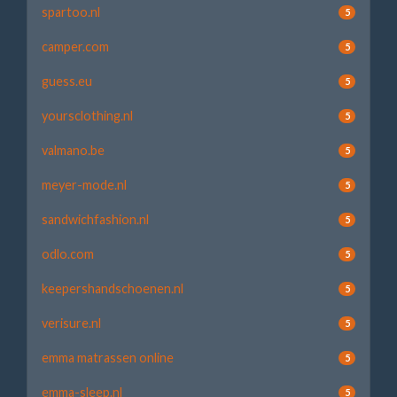
spartoo.nl
5
camper.com
5
guess.eu
5
yoursclothing.nl
5
valmano.be
5
meyer-mode.nl
5
sandwichfashion.nl
5
odlo.com
5
keepershandschoenen.nl
5
verisure.nl
5
emma matrassen online
5
emma-sleep.nl
5