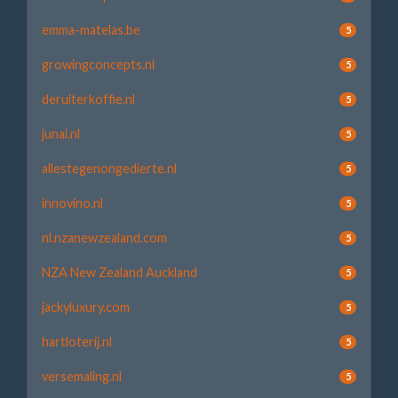
emma-matelas.be
5
growingconcepts.nl
5
deruiterkoffie.nl
5
junai.nl
5
allestegenongedierte.nl
5
innovino.nl
5
nl.nzanewzealand.com
5
NZA New Zealand Auckland
5
jackyluxury.com
5
hartloterij.nl
5
versemaling.nl
5