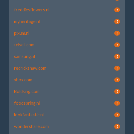
freddiesflowers.nl
5
myheritage.nl
5
pixum.nl
5
telsell.com
5
samsung.nl
5
redrickshaw.com
5
xbox.com
5
Boldking.com
5
foodspring.nl
5
lookfantastic.nl
5
wondershare.com
5