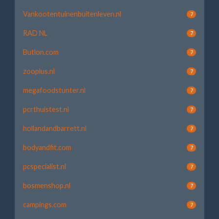
Vankootentuinenbuitenleven.nl
7
RAD NL
7
Butlon.com
7
zooplus.nl
7
megafoodstunter.nl
7
pcrthuistest.nl
7
hollandandbarrett.nl
7
bodyandfit.com
7
pcspecialist.nl
7
bosmenshop.nl
7
campings.com
7