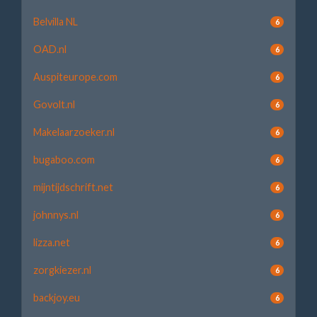
Belvilla NL
6
OAD.nl
6
Auspiteurope.com
6
Govolt.nl
6
Makelaarzoeker.nl
6
bugaboo.com
6
mijntijdschrift.net
6
johnnys.nl
6
lizza.net
6
zorgkiezer.nl
6
backjoy.eu
6