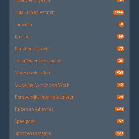
Hobby en vrije tijd
Huis Tuin en Wonen
1044
Juridisch
9
Kantoor
69
Kunst en lifestyle
73
Loterijen en kansspelen
26
Mode en sieraden
905
Opleiding Carrière en Werk
42
Persoonlijke internetdiensten
25
Reizen en vakanties
628
Speelgoed
59
Sport en recreatie
228