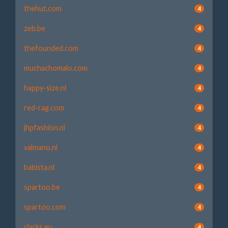
thehut.com
4
zeb.be
4
thefounded.com
4
muchachomalo.com
4
happy-size.nl
4
red-rag.com
4
jhpfashion.nl
4
valmano.nl
4
babista.nl
4
spartoo.be
4
spartoo.com
4
clarks.eu
4