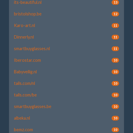
its-beautiful.nl
13
bristolshop.be
12
Karo-art.nl
11
Dinnerly.nl
11
smartbuyglasses.nl
11
Iberostar.com
10
Babyveilig.nl
10
tails.com/nl
10
tails.com/be
10
smartbuyglasses.be
10
albeka.nl
10
bemz.com
10