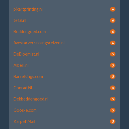
pixartprinting.nl
6
tefal.nl
6
Beddengoed.com
6
fivestarverrassingsreizen.nl
6
DeBloemist.nl
5
Albelli.nl
5
Barrelkings.com
5
Conrad NL
5
Dekbeddengoed.nl
5
Goos-e.com
5
Karpet24.nl
5