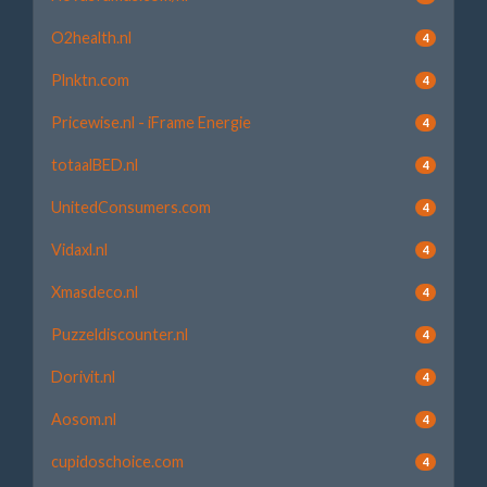
O2health.nl
4
Plnktn.com
4
Pricewise.nl - iFrame Energie
4
totaalBED.nl
4
UnitedConsumers.com
4
Vidaxl.nl
4
Xmasdeco.nl
4
Puzzeldiscounter.nl
4
Dorivit.nl
4
Aosom.nl
4
cupidoschoice.com
4