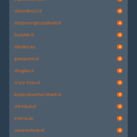
visiondirect.nl
4
shopvoorgezondheid.nl
4
bodylab.nl
4
slimdiet.eu
4
gymqueen.nl
4
douglas.nl
4
crazy-toys.nl
4
ilsejacobsenhornbaek.nl
4
shirtdeal.nl
4
eterna.de
4
vanarendonk.nl
4