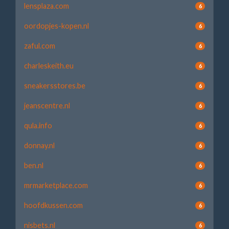
lensplaza.com
6
oordopjes-kopen.nl
6
zaful.com
6
charleskeith.eu
6
sneakersstores.be
6
jeanscentre.nl
6
qula.info
6
donnay.nl
6
ben.nl
6
mrmarketplace.com
6
hoofdkussen.com
6
nisbets.nl
6