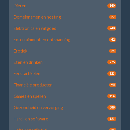
Dieren
140
Domeinnamen en hosting
27
Elektronica en witgoed
248
Entertainment en ontspanning
42
Erotiek
24
Eten en drinken
275
Feestartikelen
121
Financiële producten
95
Games en spellen
114
Gezondheid en verzorging
588
Hard- en software
121
31