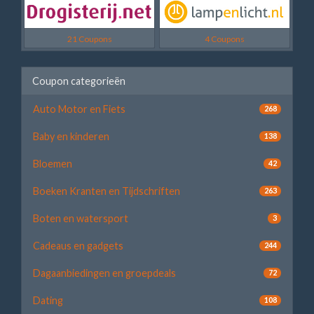
21 Coupons
4 Coupons
Coupon categorieën
Auto Motor en Fiets
268
Baby en kinderen
138
Bloemen
42
Boeken Kranten en Tijdschriften
263
Boten en watersport
3
Cadeaus en gadgets
244
Dagaanbiedingen en groepdeals
72
Dating
108