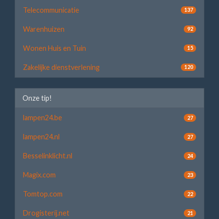
Telecommunicatie
137
Warenhuizen
92
Wonen Huis en Tuin
15
Zakelijke dienstverlening
120
Onze tip!
lampen24.be
27
lampen24.nl
27
Besselinklicht.nl
24
Magix.com
23
Tomtop.com
22
Drogisterij.net
21