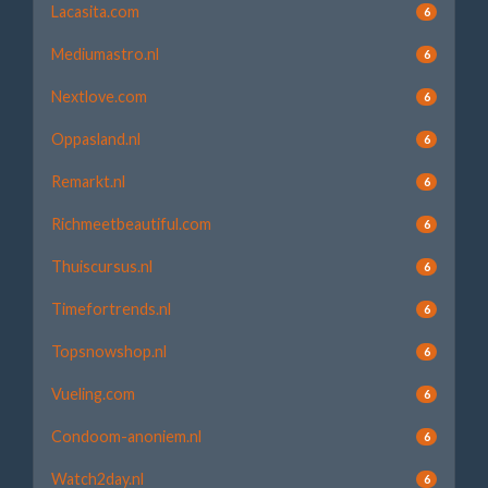
Lacasita.com
6
Mediumastro.nl
6
Nextlove.com
6
Oppasland.nl
6
Remarkt.nl
6
Richmeetbeautiful.com
6
Thuiscursus.nl
6
Timefortrends.nl
6
Topsnowshop.nl
6
Vueling.com
6
Condoom-anoniem.nl
6
Watch2day.nl
6