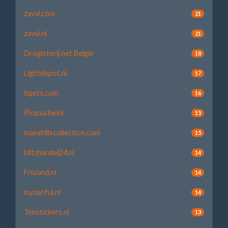
zavvi.com
21
zavvi.nl
21
Drogisterij.net Belgie
18
Lightdepot.nl
17
tiqets.com
16
Plopsa.be/nl
15
maeshillscollection.com
15
blitzhandel24.nl
14
Frisland.nl
14
myzenful.nl
14
Tenstickers.nl
13