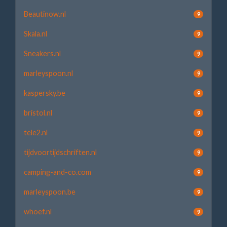
Beautinow.nl
9
Skala.nl
9
Sneakers.nl
9
marleyspoon.nl
9
kaspersky.be
9
bristol.nl
9
tele2.nl
9
tijdvoortijdschriften.nl
9
camping-and-co.com
9
marleyspoon.be
9
whoef.nl
9