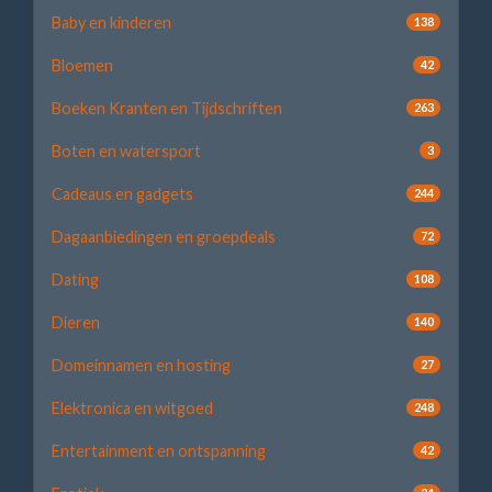
Baby en kinderen
138
Bloemen
42
Boeken Kranten en Tijdschriften
263
Boten en watersport
3
Cadeaus en gadgets
244
Dagaanbiedingen en groepdeals
72
Dating
108
Dieren
140
Domeinnamen en hosting
27
Elektronica en witgoed
248
Entertainment en ontspanning
42