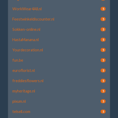
WorkWear4All.nl
5
Feestwinkeldiscounter.nl
5
Sokken-online.nl
5
HastaManana.nl
5
Yourdecoration.nl
5
fun.be
5
euroflorist.nl
5
freddiesflowers.nl
5
myheritage.nl
5
pixum.nl
5
telsell.com
5