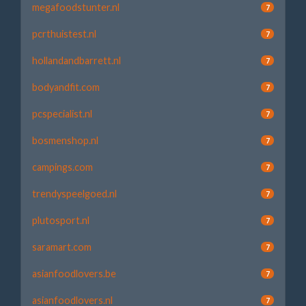
megafoodstunter.nl
7
pcrthuistest.nl
7
hollandandbarrett.nl
7
bodyandfit.com
7
pcspecialist.nl
7
bosmenshop.nl
7
campings.com
7
trendyspeelgoed.nl
7
plutosport.nl
7
saramart.com
7
asianfoodlovers.be
7
asianfoodlovers.nl
7