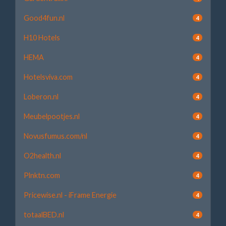
Good4fun.nl
4
H10 Hotels
4
HEMA
4
Hotelsviva.com
4
Loberon.nl
4
Meubelpootjes.nl
4
Novusfumus.com/nl
4
O2health.nl
4
Plnktn.com
4
Pricewise.nl - iFrame Energie
4
totaalBED.nl
4