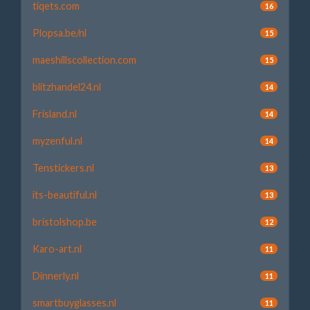
tiqets.com
16
Plopsa.be/nl
15
maeshillscollection.com
15
blitzhandel24.nl
14
Frisland.nl
14
myzenful.nl
14
Tenstickers.nl
13
its-beautiful.nl
13
bristolshop.be
12
Karo-art.nl
11
Dinnerly.nl
11
smartbuyglasses.nl
11