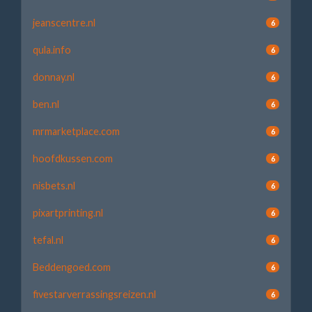
jeanscentre.nl
6
qula.info
6
donnay.nl
6
ben.nl
6
mrmarketplace.com
6
hoofdkussen.com
6
nisbets.nl
6
pixartprinting.nl
6
tefal.nl
6
Beddengoed.com
6
fivestarverrassingsreizen.nl
6