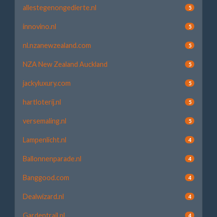
allestegenongedierte.nl
5
innovino.nl
5
nl.nzanewzealand.com
5
NZA New Zealand Auckland
5
jackyluxury.com
5
hartloterij.nl
5
versemaling.nl
5
Lampenlicht.nl
4
Ballonnenparade.nl
4
Banggood.com
4
Dealwizard.nl
4
Gardentrail.nl
4