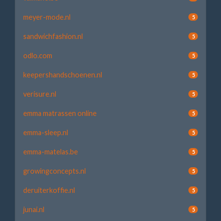
meyer-mode.nl
5
sandwichfashion.nl
5
odlo.com
5
keepershandschoenen.nl
5
verisure.nl
5
emma matrassen online
5
emma-sleep.nl
5
emma-matelas.be
5
growingconcepts.nl
5
deruiterkoffie.nl
5
junai.nl
5