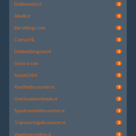
DeBloemist.nl
5
Albelli.nl
5
Barrelkings.com
5
Conrad NL
5
Dekbeddengoed.nl
5
Goos-e.com
5
Karpet24.nl
5
Knuffeldiscounter.nl
5
Overloadworldwide.nl
5
Speeltoesteldiscounter.nl
5
Trapvoertuigdiscounter.nl
5
Vogelvoeronline.nl
5