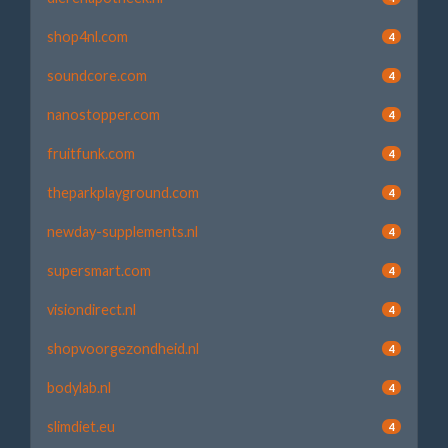
shop4nl.com
4
soundcore.com
4
nanostopper.com
4
fruitfunk.com
4
theparkplayground.com
4
newday-supplements.nl
4
supersmart.com
4
visiondirect.nl
4
shopvoorgezondheid.nl
4
bodylab.nl
4
slimdiet.eu
4