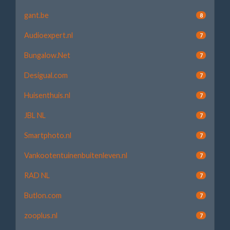
gant.be
8
Audioexpert.nl
7
Bungalow.Net
7
Desigual.com
7
Huisenthuis.nl
7
JBL NL
7
Smartphoto.nl
7
Vankootentuinenbuitenleven.nl
7
RAD NL
7
Butlon.com
7
zooplus.nl
7