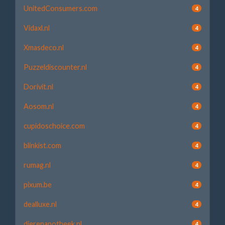
UnitedConsumers.com
4
Vidaxl.nl
4
Xmasdeco.nl
4
Puzzeldiscounter.nl
4
Dorivit.nl
4
Aosom.nl
4
cupidoschoice.com
4
blinkist.com
4
rumag.nl
4
pixum.be
4
dealluxe.nl
4
dierenapotheek.nl
4