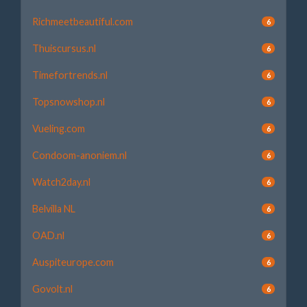
Richmeetbeautiful.com
6
Thuiscursus.nl
6
Timefortrends.nl
6
Topsnowshop.nl
6
Vueling.com
6
Condoom-anoniem.nl
6
Watch2day.nl
6
Belvilla NL
6
OAD.nl
6
Auspiteurope.com
6
Govolt.nl
6