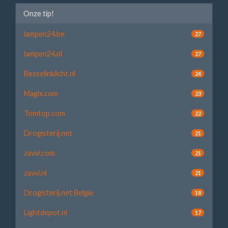
Onze tip!
lampen24.be
27
lampen24.nl
27
Besselinklicht.nl
24
Magix.com
23
Tomtop.com
22
Drogisterij.net
21
zavvi.com
21
zavvi.nl
21
Drogisterij.net Belgie
18
Lightdepot.nl
17