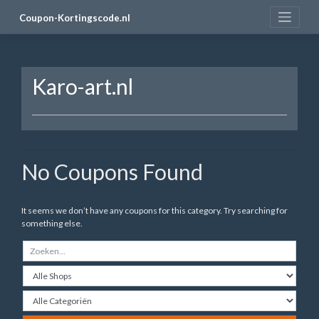
Skip
Coupon-Kortingscode.nl
to
content
Karo-art.nl
No Coupons Found
It seems we don’t have any coupons for this category. Try searching for
something else.