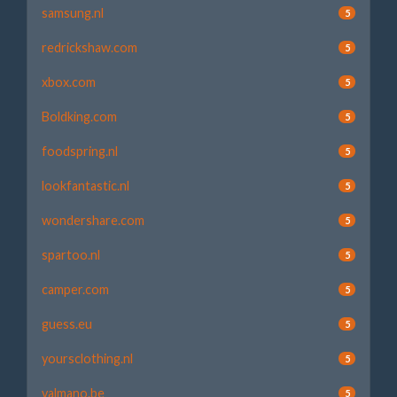
samsung.nl
5
redrickshaw.com
5
xbox.com
5
Boldking.com
5
foodspring.nl
5
lookfantastic.nl
5
wondershare.com
5
spartoo.nl
5
camper.com
5
guess.eu
5
yoursclothing.nl
5
valmano.be
5