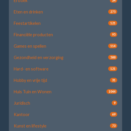
Erotiek
24
Eten en drinken
275
Feestartikelen
121
Financiële producten
95
Games en spellen
114
Gezondheid en verzorging
588
Hard- en software
121
Hobby en vrije tijd
31
Huis Tuin en Wonen
1044
Juridisch
9
Kantoor
69
Kunst en lifestyle
73