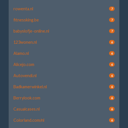
rowenta.nl
7
fitnessking.be
7
babyslofje-online.nl
7
123wonen.nl
6
Alamo.nl
6
Alicejo.com
6
Autovendi.nl
6
Badkamerwinkel.nl
6
Berrylook.com
6
Casualcases.nl
6
Colorland.com/nl
6