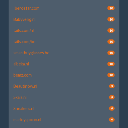
Iberostar.com
10
Babyveilig.nl
10
tails.com/nl
10
tails.com/be
10
smartbuyglasses.be
10
albeka.nl
10
bemz.com
10
Beautinow.nl
9
Skala.nl
9
Sneakers.nl
9
marleyspoon.nl
9