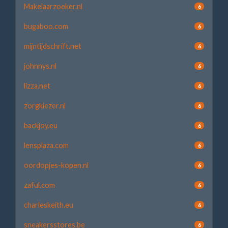
Makelaarzoeker.nl
6
bugaboo.com
6
mijntijdschrift.net
6
johnnys.nl
6
lizza.net
6
zorgkiezer.nl
6
backjoy.eu
6
lensplaza.com
6
oordopjes-kopen.nl
6
zaful.com
6
charleskeith.eu
6
sneakersstores.be
6