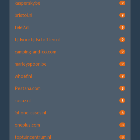
kaspersky.be
9
bristol.nl
9
tele2.nl
9
tijdvoortijdschriften.nl
9
camping-and-co.com
9
marleyspoon.be
9
whoef.nl
9
Pestana.com
8
rosuz.nl
8
iphone-cases.nl
8
oneplus.com
8
toptuincentrum.nl
8