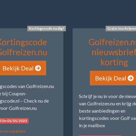
Kortingscode nodig?
Gratis inschrijve
Kortingscode
Golfreizen.n
olfreizen.nu
nieuwsbrie
korting
Bekijk Deal
Bekijk Deal
gscodes van Golfreizen.nu
e bij Coupon-
Schrijf je nu in voor de nieu
gscode.nl – Check nu de
van Golfreizen.nu en krijg d
voor Golfreizen.nu
beste aanbiedingen en
kortingscodes voor Golf va
d On 01/01/2023
in je mailbox
en en vakanties