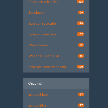
Reizen en vakanties
628
Speelgoed
59
Sport en recreatie
228
Telecommunicatie
137
Warenhuizen
92
Wonen Huis en Tuin
15
Zakelijke dienstverlening
120
Onze tip!
lampen24.be
27
lampen24.nl
27