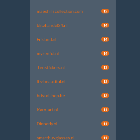
maeshillscollection.com
15
blitzhandel24.nl
14
Frisland.nl
14
myzenful.nl
14
Tenstickers.nl
13
its-beautiful.nl
13
bristolshop.be
12
Karo-art.nl
11
Dinnerly.nl
11
smartbuyglasses.nl
11