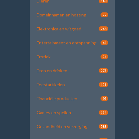
Dieren
140
Domeinnamen en hosting
27
Elektronica en witgoed
248
Entertainment en ontspanning
42
Erotiek
24
Eten en drinken
275
Feestartikelen
121
Financiële producten
95
Games en spellen
114
Gezondheid en verzorging
588