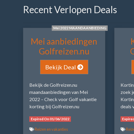
Recent Verlopen Deals
Mei 2022 MAANDAANBIEDING
Mei aanbiedingen
Golfreizen.nu
G
Bekijk Deal
Bekijk de Golfreizen.nu
Kortin
maandaanbiedingen van Mei
zoek j
2022 – Check voor Golf vakantie
Kortin
korting bij Golfreizen.nu
deals 
Expired On 01/06/2022
Expire
Reizen en vakanties
Reiz