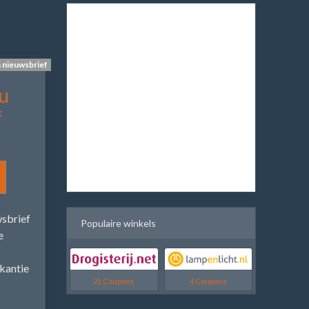
n nieuwsbrief
u
f
wsbrief
Populaire winkels
e
kantie
21 Coupons
4 Coupons