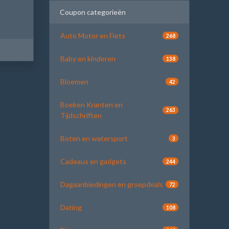
Coupon categorieën
Auto Motor en Fiets
268
Baby en kinderen
138
Bloemen
42
Boeken Kranten en
263
Tijdschriften
Boten en watersport
3
Cadeaus en gadgets
244
Dagaanbiedingen en groepdeals
72
Dating
108