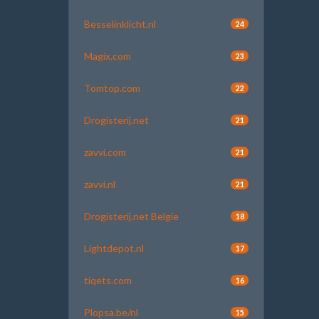
Besselinklicht.nl
24
Magix.com
23
Tomtop.com
22
Drogisterij.net
21
zavvi.com
21
zavvi.nl
21
Drogisterij.net Belgie
18
Lightdepot.nl
17
tiqets.com
16
Plopsa.be/nl
15