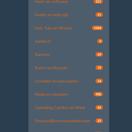
Hard- en software
121
Hobby en vrije tijd
31
Huis Tuin en Wonen
1044
Juridisch
9
Kantoor
69
Kunst en lifestyle
73
Loterijen en kansspelen
26
Mode en sieraden
905
Opleiding Carrière en Werk
42
Persoonlijke internetdiensten
25