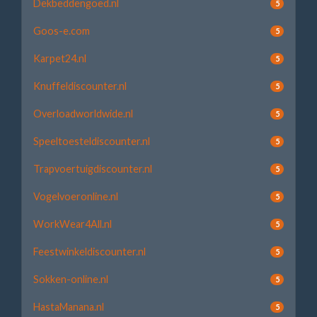
Dekbeddengoed.nl
5
Goos-e.com
5
Karpet24.nl
5
Knuffeldiscounter.nl
5
Overloadworldwide.nl
5
Speeltoesteldiscounter.nl
5
Trapvoertuigdiscounter.nl
5
Vogelvoeronline.nl
5
WorkWear4All.nl
5
Feestwinkeldiscounter.nl
5
Sokken-online.nl
5
HastaManana.nl
5