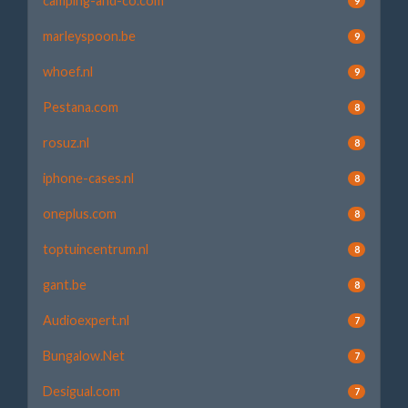
camping-and-co.com
9
marleyspoon.be
9
whoef.nl
9
Pestana.com
8
rosuz.nl
8
iphone-cases.nl
8
oneplus.com
8
toptuincentrum.nl
8
gant.be
8
Audioexpert.nl
7
Bungalow.Net
7
Desigual.com
7