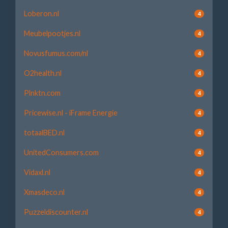
Loberon.nl
4
Meubelpootjes.nl
4
Novusfumus.com/nl
4
O2health.nl
4
Plnktn.com
4
Pricewise.nl - iFrame Energie
4
totaalBED.nl
4
UnitedConsumers.com
4
Vidaxl.nl
4
Xmasdeco.nl
4
Puzzeldiscounter.nl
4