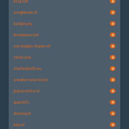
lizza.net
6
zorgkiezer.nl
6
backjoy.eu
6
lensplaza.com
6
oordopjes-kopen.nl
6
zaful.com
6
charleskeith.eu
6
sneakersstores.be
6
jeanscentre.nl
6
qula.info
6
donnay.nl
6
ben.nl
6