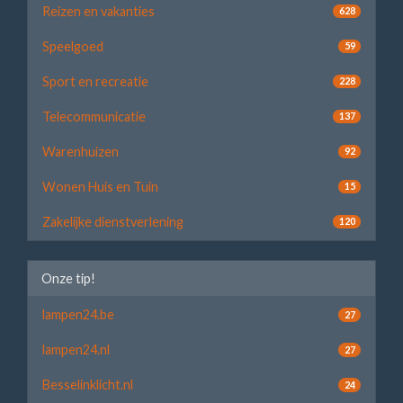
Reizen en vakanties
628
Speelgoed
59
Sport en recreatie
228
Telecommunicatie
137
Warenhuizen
92
Wonen Huis en Tuin
15
Zakelijke dienstverlening
120
Onze tip!
lampen24.be
27
lampen24.nl
27
Besselinklicht.nl
24