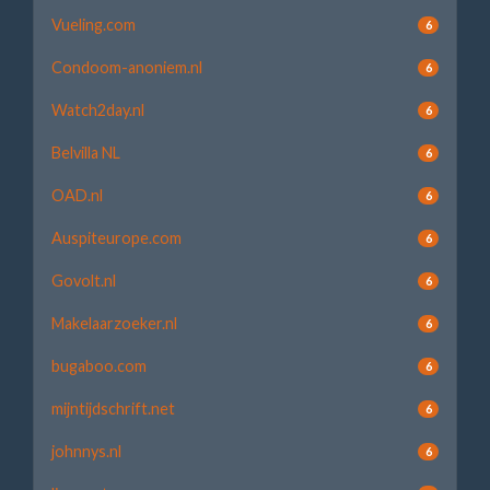
Vueling.com
6
Condoom-anoniem.nl
6
Watch2day.nl
6
Belvilla NL
6
OAD.nl
6
Auspiteurope.com
6
Govolt.nl
6
Makelaarzoeker.nl
6
bugaboo.com
6
mijntijdschrift.net
6
johnnys.nl
6