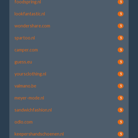
foodspring.nl
5
lookfantastic.nl
5
wondershare.com
5
spartoo.nl
5
camper.com
5
guess.eu
5
yoursclothing.nl
5
valmano.be
5
meyer-mode.nl
5
sandwichfashion.nl
5
odlo.com
5
keepershandschoenen.nl
5