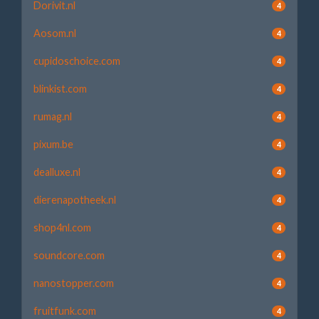
Dorivit.nl
4
Aosom.nl
4
cupidoschoice.com
4
blinkist.com
4
rumag.nl
4
pixum.be
4
dealluxe.nl
4
dierenapotheek.nl
4
shop4nl.com
4
soundcore.com
4
nanostopper.com
4
fruitfunk.com
4