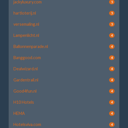
jackyluxury.com
5
hartloterij.nl
5
versemaling.nl
5
Lampenlicht.nl
4
Ballonnenparade.nl
4
Banggood.com
4
Dealwizard.nl
4
Gardentrail.nl
4
Good4fun.nl
4
H10 Hotels
4
HEMA
4
Hotelsviva.com
4