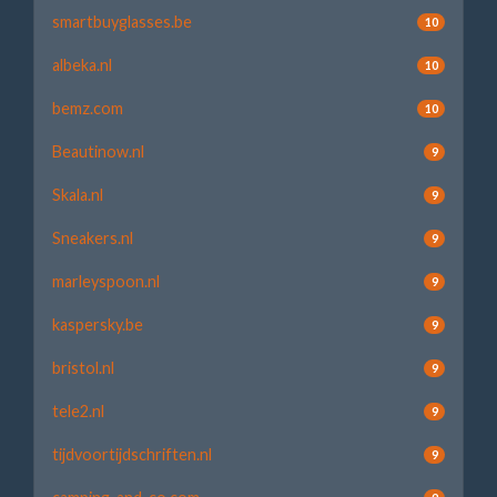
smartbuyglasses.be
10
albeka.nl
10
bemz.com
10
Beautinow.nl
9
Skala.nl
9
Sneakers.nl
9
marleyspoon.nl
9
kaspersky.be
9
bristol.nl
9
tele2.nl
9
tijdvoortijdschriften.nl
9