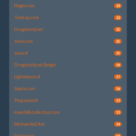
Magix.com
23
Tomtop.com
22
Drogisterij.net
21
zavvi.com
21
zavvi.nl
21
Drogisterij.net Belgie
18
Lightdepot.nl
17
tiqets.com
16
Plopsa.be/nl
15
maeshillscollection.com
15
blitzhandel24.nl
14
Frisland.nl
14