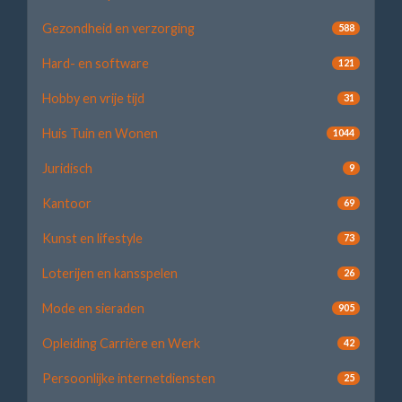
Gezondheid en verzorging
588
Hard- en software
121
Hobby en vrije tijd
31
Huis Tuin en Wonen
1044
Juridisch
9
Kantoor
69
Kunst en lifestyle
73
Loterijen en kansspelen
26
Mode en sieraden
905
Opleiding Carrière en Werk
42
Persoonlijke internetdiensten
25