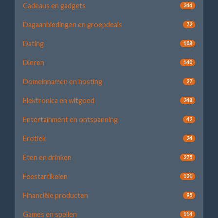
Cadeaus en gadgets
244
Dagaanbiedingen en groepdeals
72
Dating
108
Dieren
140
Domeinnamen en hosting
27
Elektronica en witgoed
248
Entertainment en ontspanning
42
Erotiek
24
Eten en drinken
275
Feestartikelen
121
Financiële producten
95
Games en spellen
114