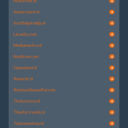
Huurstunt.nl
6
Kamerstunt.nl
6
Knuffelparadijs.nl
6
Lacasita.com
6
Mediumastro.nl
6
Nextlove.com
6
Oppasland.nl
6
Remarkt.nl
6
Richmeetbeautiful.com
6
Thuiscursus.nl
6
Timefortrends.nl
6
Topsnowshop.nl
6