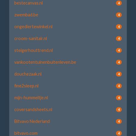
bestecanvas.nl
4
zwembad.be
4
ongediertewinkel.nl
4
croom-sanitair.nl
4
steigerhouttrend.nl
4
vankootentuinenbuitenleven.be
4
douchezaak.nl
4
fine2sleep.nl
4
mijn-hummeltje.nl
4
coversandsheets.nl
4
Bitvavo Nederland
4
bitvavo.com
4