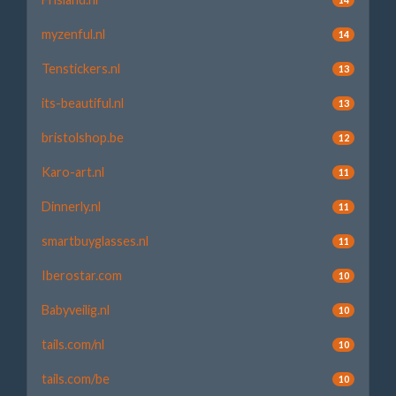
myzenful.nl
14
Tenstickers.nl
13
its-beautiful.nl
13
bristolshop.be
12
Karo-art.nl
11
Dinnerly.nl
11
smartbuyglasses.nl
11
Iberostar.com
10
Babyveilig.nl
10
tails.com/nl
10
tails.com/be
10