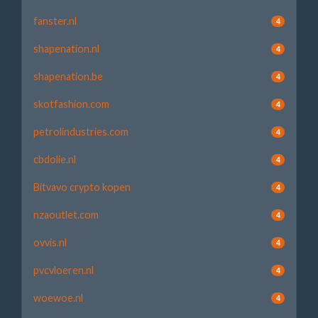
fanster.nl
4
shapenation.nl
4
shapenation.be
4
skotfashion.com
4
petrolindustries.com
4
cbdolie.nl
4
Bitvavo crypto kopen
4
nzaoutlet.com
4
ovvis.nl
4
pvcvloeren.nl
4
woewoe.nl
4