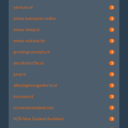
verisure.nl
5
emma matrassen online
5
emma-sleep.nl
5
emma-matelas.be
5
growingconcepts.nl
5
deruiterkoffie.nl
5
junai.nl
5
allestegenongedierte.nl
5
innovino.nl
5
nl.nzanewzealand.com
5
NZA New Zealand Auckland
5