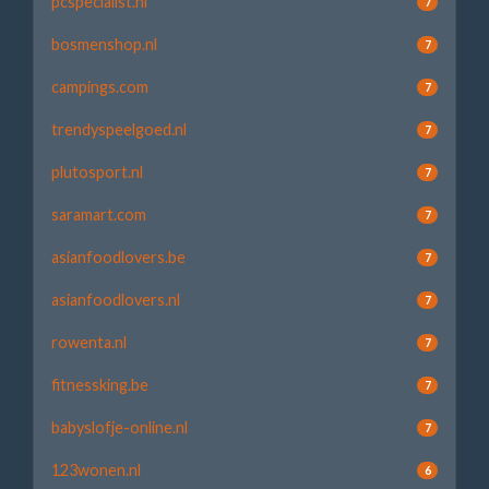
pcspecialist.nl
7
bosmenshop.nl
7
campings.com
7
trendyspeelgoed.nl
7
plutosport.nl
7
saramart.com
7
asianfoodlovers.be
7
asianfoodlovers.nl
7
rowenta.nl
7
fitnessking.be
7
babyslofje-online.nl
7
123wonen.nl
6