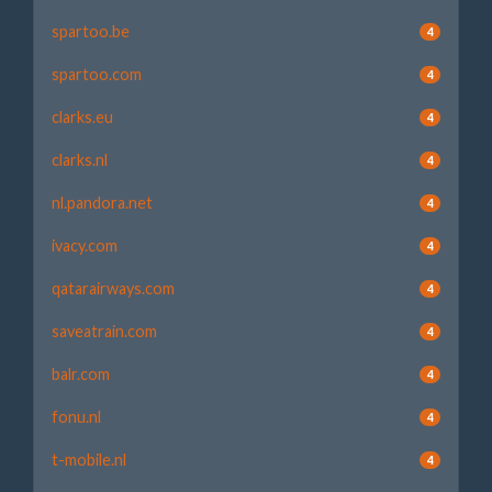
spartoo.be
4
spartoo.com
4
clarks.eu
4
clarks.nl
4
nl.pandora.net
4
ivacy.com
4
qatarairways.com
4
saveatrain.com
4
balr.com
4
fonu.nl
4
t-mobile.nl
4