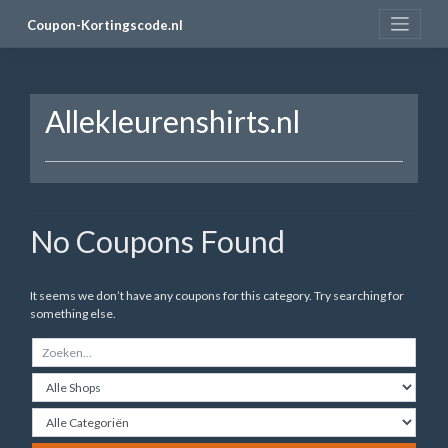
Skip
Coupon-Kortingscode.nl
to
content
Allekleurenshirts.nl
No Coupons Found
It seems we don’t have any coupons for this category. Try searching for
something else.