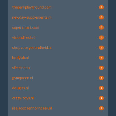
theparkplayground.com
4
newday-supplements.nl
4
supersmart.com
4
visiondirect.nl
4
shopvoorgezondheid.nl
4
bodylab.nl
4
slimdiet.eu
4
gymqueen.nl
4
douglas.nl
4
crazy-toys.nl
4
ilsejacobsenhornbaek.nl
4