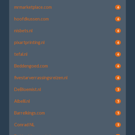
mrmarketplace.com
6
hoofdkussen.com
6
nisbets.nl
6
pixartprinting.nl
6
tefal.nl
6
Beddengoed.com
6
fivestarverrassingsreizen.nl
6
DeBloemist.nl
5
Albelli.nl
5
Barrelkings.com
5
Conrad NL
5