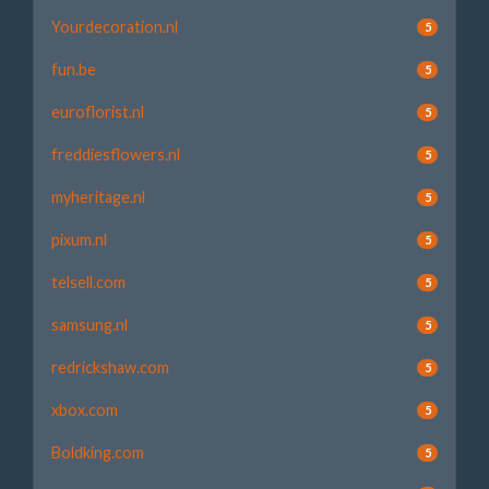
Yourdecoration.nl
5
fun.be
5
euroflorist.nl
5
freddiesflowers.nl
5
myheritage.nl
5
pixum.nl
5
telsell.com
5
samsung.nl
5
redrickshaw.com
5
xbox.com
5
Boldking.com
5