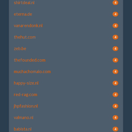
shirtdeal.nl
4
eterna.de
4
vanarendonk.nl
4
thehut.com
4
zeb.be
4
thefounded.com
4
muchachomalo.com
4
happy-size.nl
4
red-rag.com
4
jhpfashion.nl
4
valmano.nl
4
babista.nl
4