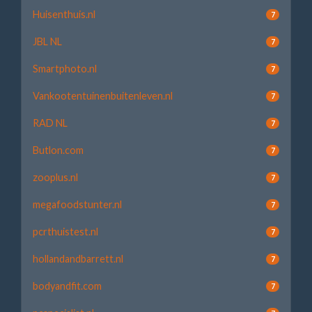
Huisenthuis.nl
7
JBL NL
7
Smartphoto.nl
7
Vankootentuinenbuitenleven.nl
7
RAD NL
7
Butlon.com
7
zooplus.nl
7
megafoodstunter.nl
7
pcrthuistest.nl
7
hollandandbarrett.nl
7
bodyandfit.com
7