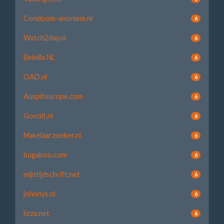
Condoom-anoniem.nl
6
Watch2day.nl
6
Belvilla NL
6
OAD.nl
6
Auspiteurope.com
6
Govolt.nl
6
Makelaarzoeker.nl
6
bugaboo.com
6
mijntijdschrift.net
6
johnnys.nl
6
lizza.net
6