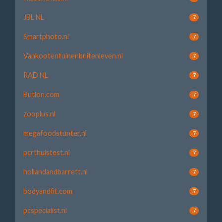
JBL NL
7
Smartphoto.nl
7
Vankootentuinenbuitenleven.nl
7
RAD NL
7
Butlon.com
7
zooplus.nl
7
megafoodstunter.nl
7
pcrthuistest.nl
7
hollandandbarrett.nl
7
bodyandfit.com
7
pcspecialist.nl
7