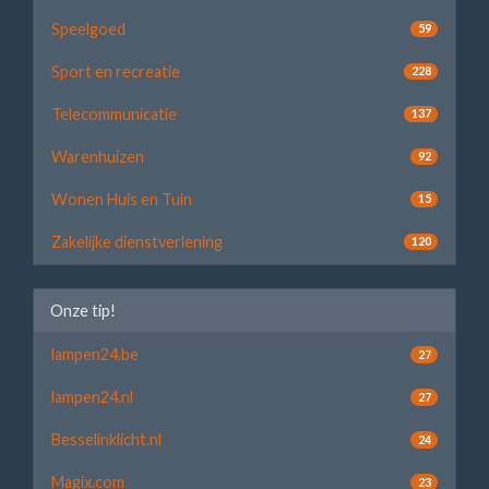
Speelgoed
59
Sport en recreatie
228
Telecommunicatie
137
Warenhuizen
92
Wonen Huis en Tuin
15
Zakelijke dienstverlening
120
Onze tip!
lampen24.be
27
lampen24.nl
27
Besselinklicht.nl
24
Magix.com
23