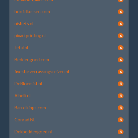
hoofdkussen.com
6
nisbets.nl
6
pixartprinting.nl
6
tefal.nl
6
Beddengoed.com
6
fivestarverrassingsreizen.nl
6
DeBloemist.nl
5
Albelli.nl
5
Barrelkings.com
5
Conrad NL
5
Dekbeddengoed.nl
5