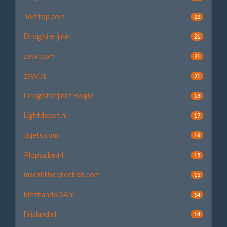
Tomtop.com
22
Drogisterij.net
21
zavvi.com
21
zavvi.nl
21
Drogisterij.net Belgie
18
Lightdepot.nl
17
tiqets.com
16
Plopsa.be/nl
15
maeshillscollection.com
15
blitzhandel24.nl
14
Frisland.nl
14