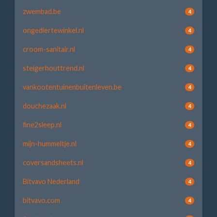
zwembad.be
4
ongediertewinkel.nl
4
croom-sanitair.nl
4
steigerhouttrend.nl
4
vankootentuinenbuitenleven.be
4
douchezaak.nl
4
fine2sleep.nl
4
mijn-hummeltje.nl
4
coversandsheets.nl
4
Bitvavo Nederland
4
bitvavo.com
4