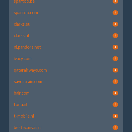
spartoo.be
4
spartoo.com
4
clarks.eu
4
clarks.nl
4
nl.pandora.net
4
ivacy.com
4
qatarairways.com
4
saveatrain.com
4
balr.com
4
fonu.nl
4
t-mobile.nl
4
bestecanvas.nl
4