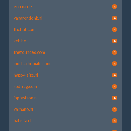
eterna.de
4
vanarendonk.nl
4
thehut.com
4
zeb.be
4
thefounded.com
4
muchachomalo.com
4
happy-size.nl
4
red-rag.com
4
jhpfashion.nl
4
valmano.nl
4
babista.nl
4