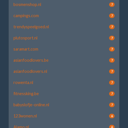
bosmenshop.nl
7
campings.com
7
trendyspeelgoed.nl
7
plutosport.nl
7
saramart.com
7
asianfoodlovers.be
7
asianfoodlovers.nl
7
rowenta.nl
7
fitnessking.be
7
babyslofje-online.nl
7
123wonen.nl
6
Alamo.nl
6