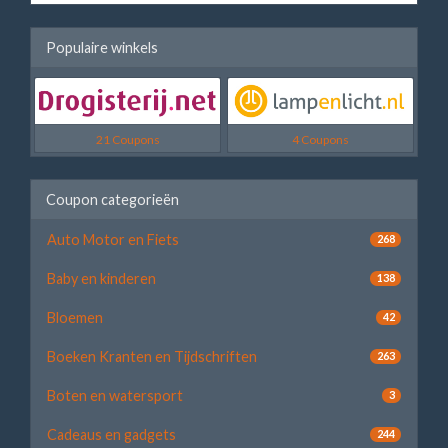
Populaire winkels
21 Coupons
4 Coupons
Coupon categorieën
Auto Motor en Fiets
268
Baby en kinderen
138
Bloemen
42
Boeken Kranten en Tijdschriften
263
Boten en watersport
3
Cadeaus en gadgets
244