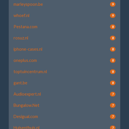
marleyspoon.be
9
whoef.nl
9
Pestana.com
8
rosuz.nl
8
iphone-cases.nl
8
oneplus.com
8
toptuincentrum.nl
8
gant.be
8
Audioexpert.nl
7
Bungalow.Net
7
Desigual.com
7
Huisenthuis.nl
7