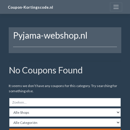
Skip
Coupon-Kortingscode.nl
to
content
Pyjama-webshop.nl
No Coupons Found
It seems we don’t have any coupons for this category. Try searching for
something else.