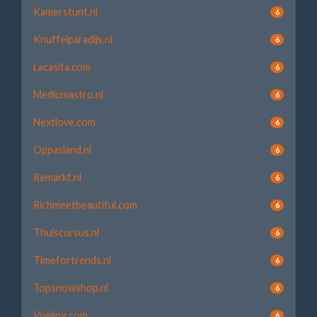
Kamerstunt.nl
6
Knuffelparadijs.nl
6
Lacasita.com
6
Mediumastro.nl
6
Nextlove.com
6
Oppasland.nl
6
Remarkt.nl
6
Richmeetbeautiful.com
6
Thuiscursus.nl
6
Timefortrends.nl
6
Topsnowshop.nl
6
Vueling.com
6