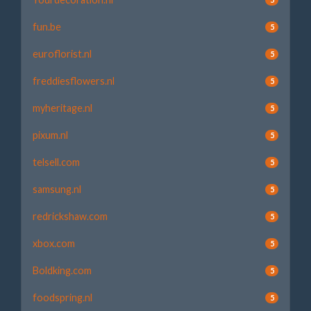
fun.be
5
euroflorist.nl
5
freddiesflowers.nl
5
myheritage.nl
5
pixum.nl
5
telsell.com
5
samsung.nl
5
redrickshaw.com
5
xbox.com
5
Boldking.com
5
foodspring.nl
5