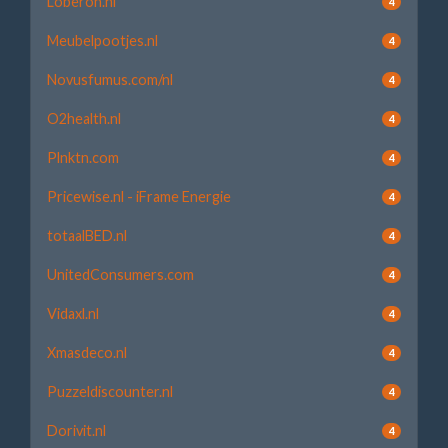
Loberon.nl
4
Meubelpootjes.nl
4
Novusfumus.com/nl
4
O2health.nl
4
Plnktn.com
4
Pricewise.nl - iFrame Energie
4
totaalBED.nl
4
UnitedConsumers.com
4
Vidaxl.nl
4
Xmasdeco.nl
4
Puzzeldiscounter.nl
4
Dorivit.nl
4