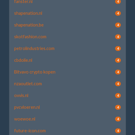
fanster.nl
4
shapenation.nl
4
shapenation.be
4
skotfashion.com
4
petrolindustries.com
4
cbdolie.nl
4
Bitvavo crypto kopen
4
nzaoutlet.com
4
ovvis.nl
4
pvcvloeren.nl
4
woewoe.nl
4
future-icon.com
4