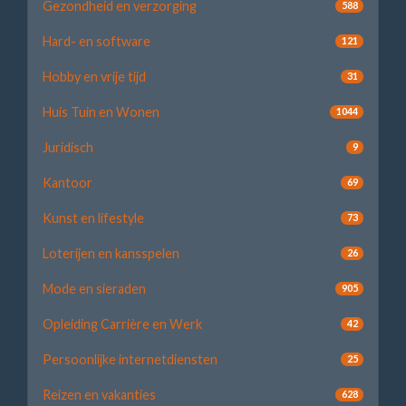
Gezondheid en verzorging
588
Hard- en software
121
Hobby en vrije tijd
31
Huis Tuin en Wonen
1044
Juridisch
9
Kantoor
69
Kunst en lifestyle
73
Loterijen en kansspelen
26
Mode en sieraden
905
Opleiding Carrière en Werk
42
Persoonlijke internetdiensten
25
Reizen en vakanties
628