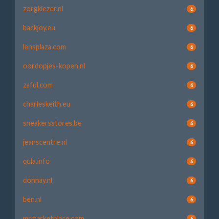
zorgkiezer.nl
6
backjoy.eu
6
lensplaza.com
6
oordopjes-kopen.nl
6
zaful.com
6
charleskeith.eu
6
sneakersstores.be
6
jeanscentre.nl
6
qula.info
6
donnay.nl
6
ben.nl
6
mrmarketplace.com
6