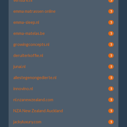
verisure.nl
5
emma matrassen online
5
emma-sleep.nl
5
emma-matelas.be
5
growingconcepts.nl
5
deruiterkoffie.nl
5
junai.nl
5
allestegenongedierte.nl
5
innovino.nl
5
nl.nzanewzealand.com
5
NZA New Zealand Auckland
5
jackyluxury.com
5