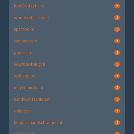
lookfantastic.nl
5
wondershare.com
5
spartoo.nl
5
camper.com
5
guess.eu
5
yoursclothing.nl
5
valmano.be
5
meyer-mode.nl
5
sandwichfashion.nl
5
odlo.com
5
keepershandschoenen.nl
5