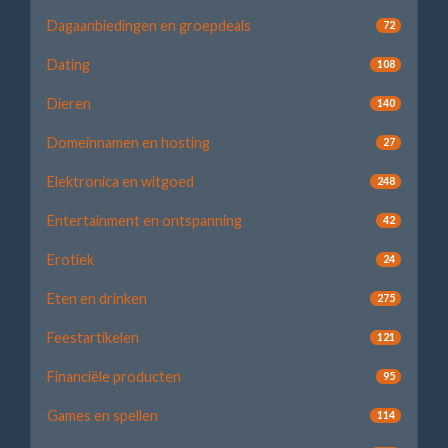
Dagaanbiedingen en groepdeals
72
Dating
108
Dieren
140
Domeinnamen en hosting
27
Elektronica en witgoed
248
Entertainment en ontspanning
42
Erotiek
24
Eten en drinken
275
Feestartikelen
121
Financiële producten
95
Games en spellen
114