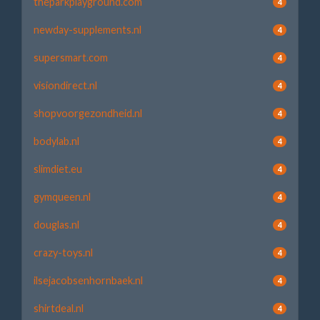
theparkplayground.com
4
newday-supplements.nl
4
supersmart.com
4
visiondirect.nl
4
shopvoorgezondheid.nl
4
bodylab.nl
4
slimdiet.eu
4
gymqueen.nl
4
douglas.nl
4
crazy-toys.nl
4
ilsejacobsenhornbaek.nl
4
shirtdeal.nl
4