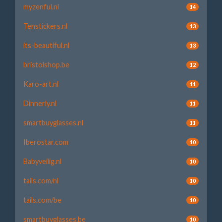
myzenful.nl
14
Tenstickers.nl
13
its-beautiful.nl
13
bristolshop.be
12
Karo-art.nl
11
Dinnerly.nl
11
smartbuyglasses.nl
11
Iberostar.com
10
Babyveilig.nl
10
tails.com/nl
10
tails.com/be
10
smartbuyglasses.be
10