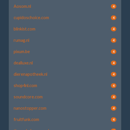
Aosom.nl
4
cupidoschoice.com
4
blinkist.com
4
rumag.nl
4
pixum.be
4
dealluxe.nl
4
dierenapotheek.nl
4
shop4nl.com
4
soundcore.com
4
nanostopper.com
4
fruitfunk.com
4