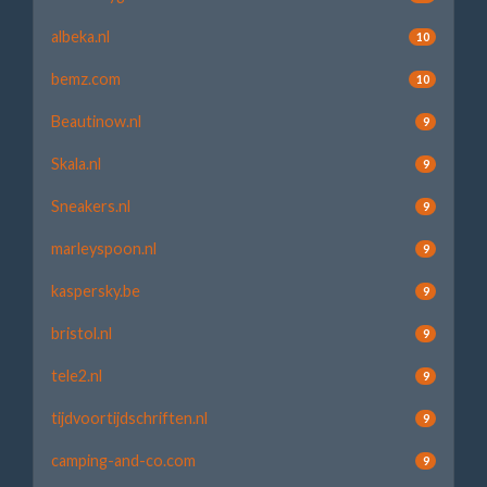
albeka.nl
10
bemz.com
10
Beautinow.nl
9
Skala.nl
9
Sneakers.nl
9
marleyspoon.nl
9
kaspersky.be
9
bristol.nl
9
tele2.nl
9
tijdvoortijdschriften.nl
9
camping-and-co.com
9