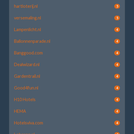
hartloterij.nl
5
versemaling.nl
5
Lampenlicht.nl
4
Ballonnenparade.nl
4
Banggood.com
4
Dealwizard.nl
4
Gardentrail.nl
4
Good4fun.nl
4
H10 Hotels
4
HEMA
4
Hotelsviva.com
4