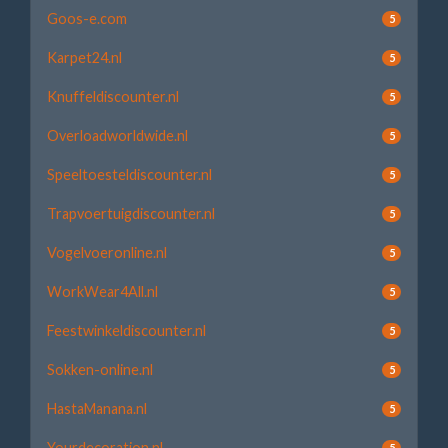
Goos-e.com
5
Karpet24.nl
5
Knuffeldiscounter.nl
5
Overloadworldwide.nl
5
Speeltoesteldiscounter.nl
5
Trapvoertuigdiscounter.nl
5
Vogelvoeronline.nl
5
WorkWear4All.nl
5
Feestwinkeldiscounter.nl
5
Sokken-online.nl
5
HastaManana.nl
5
Yourdecoration.nl
5