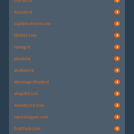
Dorivit.nl
4
Aosom.nl
4
cupidoschoice.com
4
blinkist.com
4
rumag.nl
4
pixum.be
4
dealluxe.nl
4
dierenapotheek.nl
4
shop4nl.com
4
soundcore.com
4
nanostopper.com
4
fruitfunk.com
4