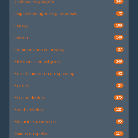
Cadeaus en gadgets
244
Dagaanbiedingen en groepdeals
72
Dating
108
Dieren
140
Domeinnamen en hosting
27
Elektronica en witgoed
248
Entertainment en ontspanning
42
Erotiek
24
Eten en drinken
275
Feestartikelen
121
Financiële producten
95
Games en spellen
114