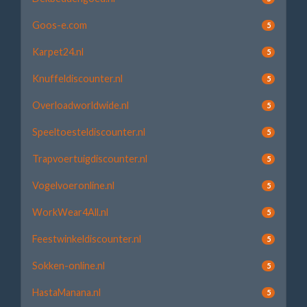
Goos-e.com
5
Karpet24.nl
5
Knuffeldiscounter.nl
5
Overloadworldwide.nl
5
Speeltoesteldiscounter.nl
5
Trapvoertuigdiscounter.nl
5
Vogelvoeronline.nl
5
WorkWear4All.nl
5
Feestwinkeldiscounter.nl
5
Sokken-online.nl
5
HastaManana.nl
5