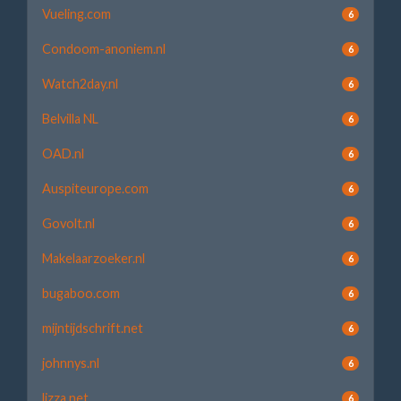
Vueling.com
6
Condoom-anoniem.nl
6
Watch2day.nl
6
Belvilla NL
6
OAD.nl
6
Auspiteurope.com
6
Govolt.nl
6
Makelaarzoeker.nl
6
bugaboo.com
6
mijntijdschrift.net
6
johnnys.nl
6
lizza.net
6