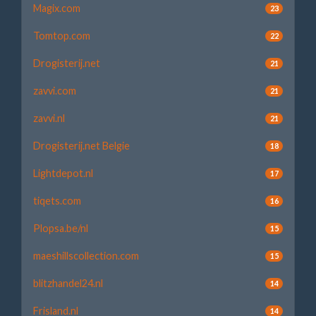
Magix.com
23
Tomtop.com
22
Drogisterij.net
21
zavvi.com
21
zavvi.nl
21
Drogisterij.net Belgie
18
Lightdepot.nl
17
tiqets.com
16
Plopsa.be/nl
15
maeshillscollection.com
15
blitzhandel24.nl
14
Frisland.nl
14