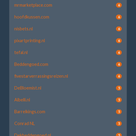
mrmarketplace.com
6
hoofdkussen.com
6
nisbets.nl
6
pixartprinting.nl
6
tefal.nl
6
Beddengoed.com
6
fivestarverrassingsreizen.nl
6
DeBloemist.nl
5
Albelli.nl
5
Barrelkings.com
5
Conrad NL
5
Dekbeddengoed.nl
5