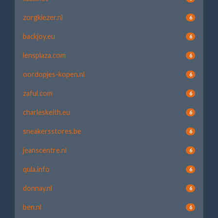
zorgkiezer.nl
6
backjoy.eu
6
lensplaza.com
6
oordopjes-kopen.nl
6
zaful.com
6
charleskeith.eu
6
sneakersstores.be
6
jeanscentre.nl
6
qula.info
6
donnay.nl
6
ben.nl
6