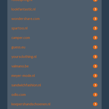
lookfantastic.nl
5
wondershare.com
5
spartoo.nl
5
camper.com
5
guess.eu
5
yoursclothing.nl
5
valmano.be
5
meyer-mode.nl
5
sandwichfashion.nl
5
odlo.com
5
keepershandschoenen.nl
5