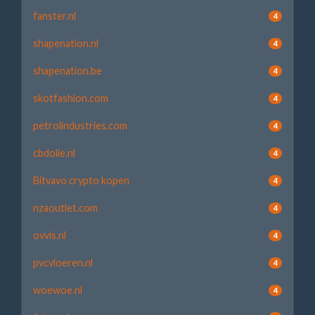
fanster.nl
4
shapenation.nl
4
shapenation.be
4
skotfashion.com
4
petrolindustries.com
4
cbdolie.nl
4
Bitvavo crypto kopen
4
nzaoutlet.com
4
ovvis.nl
4
pvcvloeren.nl
4
woewoe.nl
4