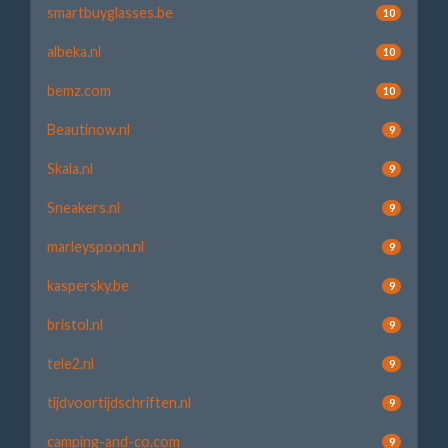
smartbuyglasses.be
10
albeka.nl
10
bemz.com
10
Beautinow.nl
9
Skala.nl
9
Sneakers.nl
9
marleyspoon.nl
9
kaspersky.be
9
bristol.nl
9
tele2.nl
9
tijdvoortijdschriften.nl
9
camping-and-co.com
9