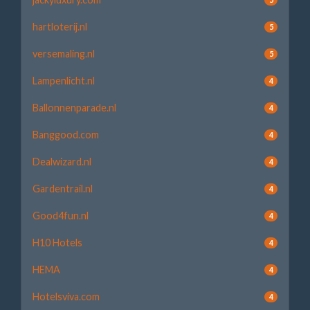
hartloterij.nl
5
versemaling.nl
5
Lampenlicht.nl
4
Ballonnenparade.nl
4
Banggood.com
4
Dealwizard.nl
4
Gardentrail.nl
4
Good4fun.nl
4
H10 Hotels
4
HEMA
4
Hotelsviva.com
4