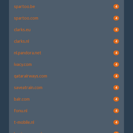
spartoo.be
4
spartoo.com
4
clarks.eu
4
clarks.nl
4
nl.pandora.net
4
ivacy.com
4
qatarairways.com
4
saveatrain.com
4
balr.com
4
fonu.nl
4
t-mobile.nl
4