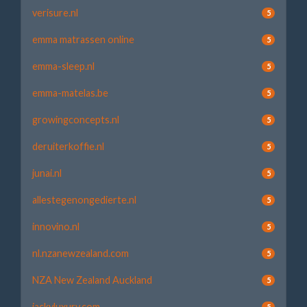
verisure.nl
5
emma matrassen online
5
emma-sleep.nl
5
emma-matelas.be
5
growingconcepts.nl
5
deruiterkoffie.nl
5
junai.nl
5
allestegenongedierte.nl
5
innovino.nl
5
nl.nzanewzealand.com
5
NZA New Zealand Auckland
5
jackyluxury.com
5