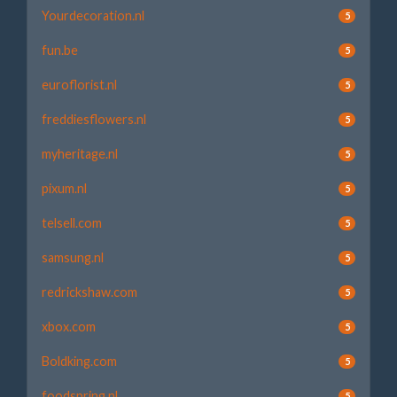
Yourdecoration.nl
5
fun.be
5
euroflorist.nl
5
freddiesflowers.nl
5
myheritage.nl
5
pixum.nl
5
telsell.com
5
samsung.nl
5
redrickshaw.com
5
xbox.com
5
Boldking.com
5
foodspring.nl
5