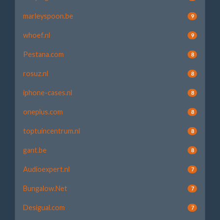
marleyspoon.be
9
whoef.nl
9
Pestana.com
8
rosuz.nl
8
iphone-cases.nl
8
oneplus.com
8
toptuincentrum.nl
8
gant.be
8
Audioexpert.nl
7
Bungalow.Net
7
Desigual.com
7