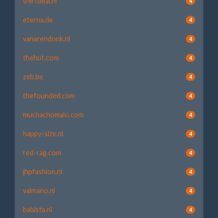
shirtdeal.nl
4
eterna.de
4
vanarendonk.nl
4
thehut.com
4
zeb.be
4
thefounded.com
4
muchachomalo.com
4
happy-size.nl
4
red-rag.com
4
jhpfashion.nl
4
valmano.nl
4
babista.nl
4