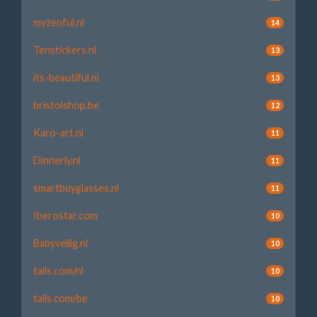
myzenful.nl
14
Tenstickers.nl
13
its-beautiful.nl
13
bristolshop.be
12
Karo-art.nl
11
Dinnerly.nl
11
smartbuyglasses.nl
11
Iberostar.com
10
Babyveilig.nl
10
tails.com/nl
10
tails.com/be
10