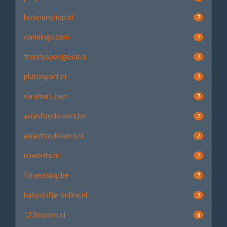
bosmenshop.nl
7
campings.com
7
trendyspeelgoed.nl
7
plutosport.nl
7
saramart.com
7
asianfoodlovers.be
7
asianfoodlovers.nl
7
rowenta.nl
7
fitnessking.be
7
babyslofje-online.nl
7
123wonen.nl
6