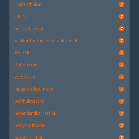
Huisenthuis.nl
7
JBL NL
7
Smartphoto.nl
7
Vankootentuinenbuitenleven.nl
7
RAD NL
7
Butlon.com
7
zooplus.nl
7
megafoodstunter.nl
7
pcrthuistest.nl
7
hollandandbarrett.nl
7
bodyandfit.com
7
pcspecialist.nl
7