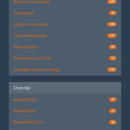
Reizen en vakanties
628
Speelgoed
59
Sport en recreatie
228
Telecommunicatie
137
Warenhuizen
92
Wonen Huis en Tuin
15
Zakelijke dienstverlening
120
Onze tip!
lampen24.be
27
lampen24.nl
27
Besselinklicht.nl
24