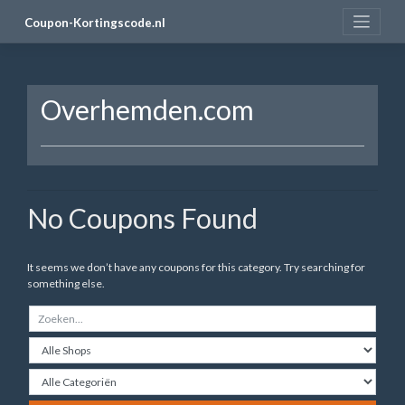
Skip
Coupon-Kortingscode.nl
to
content
Overhemden.com
No Coupons Found
It seems we don’t have any coupons for this category. Try searching for
something else.