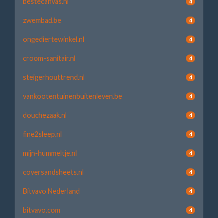
bestecanvas.nl
4
zwembad.be
4
ongediertewinkel.nl
4
croom-sanitair.nl
4
steigerhouttrend.nl
4
vankootentuinenbuitenleven.be
4
douchezaak.nl
4
fine2sleep.nl
4
mijn-hummeltje.nl
4
coversandsheets.nl
4
Bitvavo Nederland
4
bitvavo.com
4