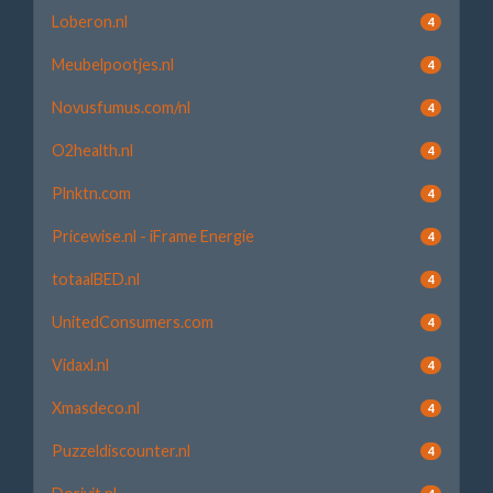
Loberon.nl
4
Meubelpootjes.nl
4
Novusfumus.com/nl
4
O2health.nl
4
Plnktn.com
4
Pricewise.nl - iFrame Energie
4
totaalBED.nl
4
UnitedConsumers.com
4
Vidaxl.nl
4
Xmasdeco.nl
4
Puzzeldiscounter.nl
4