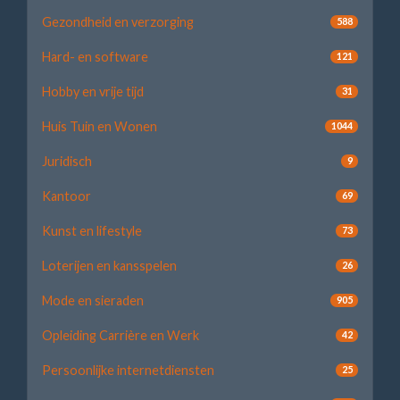
Gezondheid en verzorging
588
Hard- en software
121
Hobby en vrije tijd
31
Huis Tuin en Wonen
1044
Juridisch
9
Kantoor
69
Kunst en lifestyle
73
Loterijen en kansspelen
26
Mode en sieraden
905
Opleiding Carrière en Werk
42
Persoonlijke internetdiensten
25