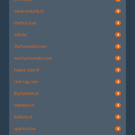
vanarendonk.nl
4
thehut.com
4
zeb.be
4
thefounded.com
4
muchachomalo.com
4
happy-size.nl
4
red-rag.com
4
jhpfashion.nl
4
valmano.nl
4
babista.nl
4
spartoo.be
4