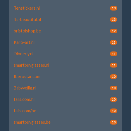
Tenstickers.nl
13
its-beautiful.nl
13
bristolshop.be
12
Karo-art.nl
11
Dinnerly.nl
11
smartbuyglasses.nl
11
Iberostar.com
10
Babyveilig.nl
10
tails.com/nl
10
tails.com/be
10
smartbuyglasses.be
10