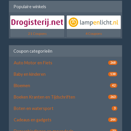
Populaire winkels
21 Coupons
4 Coupons
Coupon categorieën
Auto Motor en Fiets
268
Baby en kinderen
138
Bloemen
42
Boeken Kranten en Tijdschriften
263
Boten en watersport
3
Cadeaus en gadgets
244
72