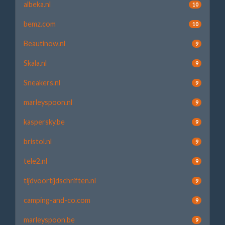
albeka.nl
10
bemz.com
10
Beautinow.nl
9
Skala.nl
9
Sneakers.nl
9
marleyspoon.nl
9
kaspersky.be
9
bristol.nl
9
tele2.nl
9
tijdvoortijdschriften.nl
9
camping-and-co.com
9
marleyspoon.be
9