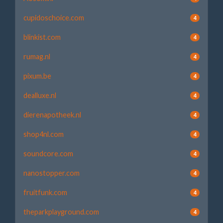
cupidoschoice.com
4
blinkist.com
4
rumag.nl
4
pixum.be
4
dealluxe.nl
4
dierenapotheek.nl
4
shop4nl.com
4
soundcore.com
4
nanostopper.com
4
fruitfunk.com
4
theparkplayground.com
4