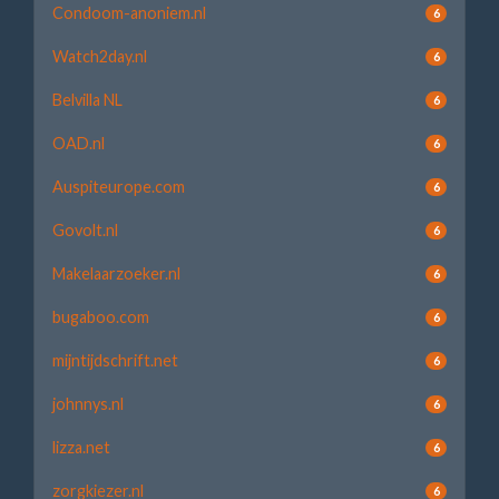
Condoom-anoniem.nl
6
Watch2day.nl
6
Belvilla NL
6
OAD.nl
6
Auspiteurope.com
6
Govolt.nl
6
Makelaarzoeker.nl
6
bugaboo.com
6
mijntijdschrift.net
6
johnnys.nl
6
lizza.net
6
zorgkiezer.nl
6