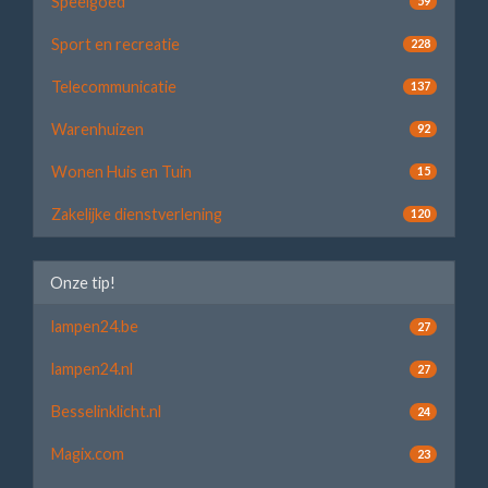
Speelgoed
59
Sport en recreatie
228
Telecommunicatie
137
Warenhuizen
92
Wonen Huis en Tuin
15
Zakelijke dienstverlening
120
Onze tip!
lampen24.be
27
lampen24.nl
27
Besselinklicht.nl
24
Magix.com
23