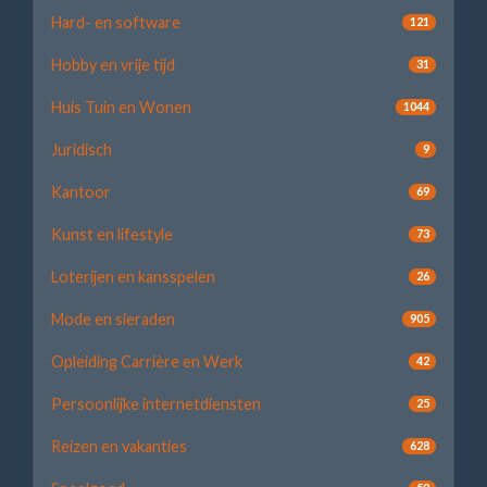
Hard- en software
121
Hobby en vrije tijd
31
Huis Tuin en Wonen
1044
Juridisch
9
Kantoor
69
Kunst en lifestyle
73
Loterijen en kansspelen
26
Mode en sieraden
905
Opleiding Carrière en Werk
42
Persoonlijke internetdiensten
25
Reizen en vakanties
628