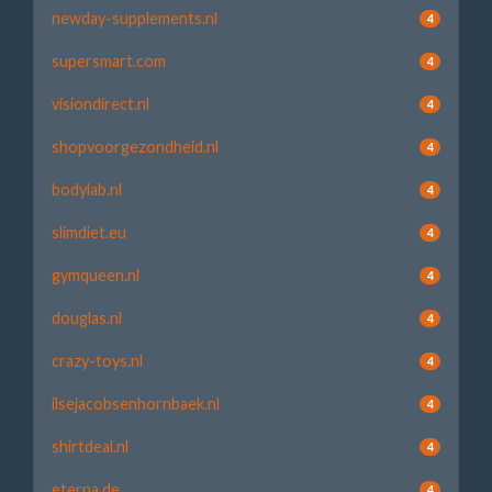
newday-supplements.nl
4
supersmart.com
4
visiondirect.nl
4
shopvoorgezondheid.nl
4
bodylab.nl
4
slimdiet.eu
4
gymqueen.nl
4
douglas.nl
4
crazy-toys.nl
4
ilsejacobsenhornbaek.nl
4
shirtdeal.nl
4
eterna.de
4