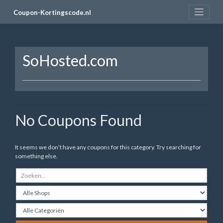
Skip
Coupon-Kortingscode.nl
to
content
SoHosted.com
No Coupons Found
It seems we don’t have any coupons for this category. Try searching for
something else.