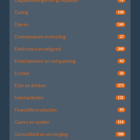
Dagaanbiedingen en groepdeals
Dating
108
Dieren
140
Domeinnamen en hosting
27
Elektronica en witgoed
248
Entertainment en ontspanning
42
Erotiek
24
Eten en drinken
275
Feestartikelen
121
Financiële producten
95
Games en spellen
114
Gezondheid en verzorging
588