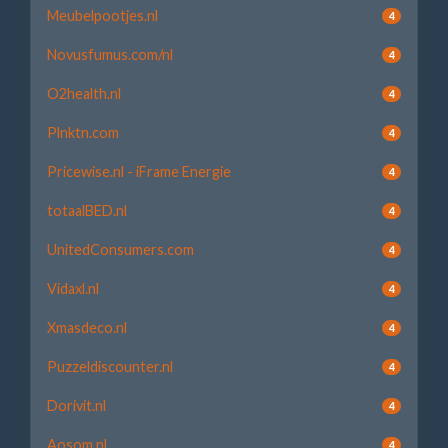
Meubelpootjes.nl
4
Novusfumus.com/nl
4
O2health.nl
4
Plnktn.com
4
Pricewise.nl - iFrame Energie
4
totaalBED.nl
4
UnitedConsumers.com
4
Vidaxl.nl
4
Xmasdeco.nl
4
Puzzeldiscounter.nl
4
Dorivit.nl
4
Aosom.nl
4