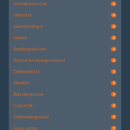
hoofdkussen.com
6
nisbets.nl
6
pixartprinting.nl
6
tefal.nl
6
Beddengoed.com
6
fivestarverrassingsreizen.nl
6
DeBloemist.nl
5
Albelli.nl
5
Barrelkings.com
5
Conrad NL
5
Dekbeddengoed.nl
5
Goos-e.com
5