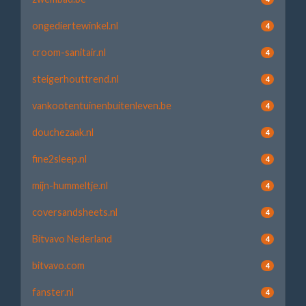
ongediertewinkel.nl
4
croom-sanitair.nl
4
steigerhouttrend.nl
4
vankootentuinenbuitenleven.be
4
douchezaak.nl
4
fine2sleep.nl
4
mijn-hummeltje.nl
4
coversandsheets.nl
4
Bitvavo Nederland
4
bitvavo.com
4
fanster.nl
4