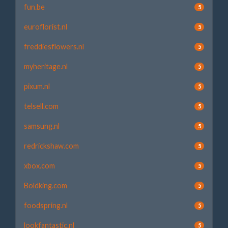
fun.be
5
euroflorist.nl
5
freddiesflowers.nl
5
myheritage.nl
5
pixum.nl
5
telsell.com
5
samsung.nl
5
redrickshaw.com
5
xbox.com
5
Boldking.com
5
foodspring.nl
5
lookfantastic.nl
5