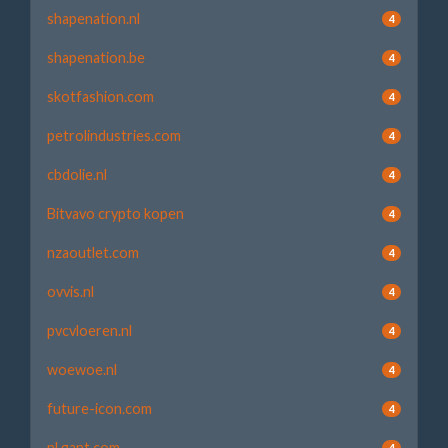
shapenation.nl
4
shapenation.be
4
skotfashion.com
4
petrolindustries.com
4
cbdolie.nl
4
Bitvavo crypto kopen
4
nzaoutlet.com
4
ovvis.nl
4
pvcvloeren.nl
4
woewoe.nl
4
future-icon.com
4
nl.gant.com
4