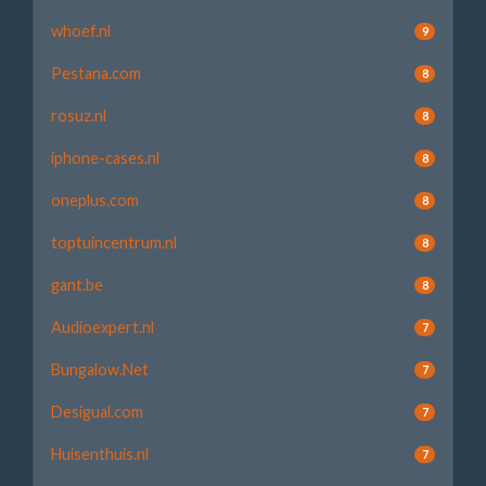
whoef.nl
9
Pestana.com
8
rosuz.nl
8
iphone-cases.nl
8
oneplus.com
8
toptuincentrum.nl
8
gant.be
8
Audioexpert.nl
7
Bungalow.Net
7
Desigual.com
7
Huisenthuis.nl
7