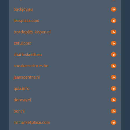
backjoy.eu
6
lensplaza.com
6
oordopjes-kopen.nl
6
zaful.com
6
charleskeith.eu
6
sneakersstores.be
6
jeanscentre.nl
6
qula.info
6
donnay.nl
6
ben.nl
6
mrmarketplace.com
6