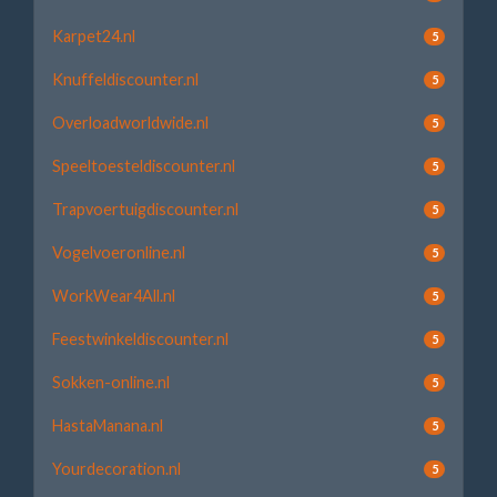
Karpet24.nl
5
Knuffeldiscounter.nl
5
Overloadworldwide.nl
5
Speeltoesteldiscounter.nl
5
Trapvoertuigdiscounter.nl
5
Vogelvoeronline.nl
5
WorkWear4All.nl
5
Feestwinkeldiscounter.nl
5
Sokken-online.nl
5
HastaManana.nl
5
Yourdecoration.nl
5