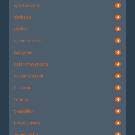
spartoo.com
4
clarks.eu
4
clarks.nl
4
nl.pandora.net
4
ivacy.com
4
qatarairways.com
4
saveatrain.com
4
balr.com
4
fonu.nl
4
t-mobile.nl
4
bestecanvas.nl
4
zwembad.be
4