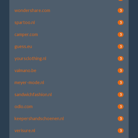
wondershare.com
5
spartoo.nl
5
camper.com
5
guess.eu
5
yoursclothing.nl
5
valmano.be
5
meyer-mode.nl
5
sandwichfashion.nl
5
odlo.com
5
keepershandschoenen.nl
5
verisure.nl
5