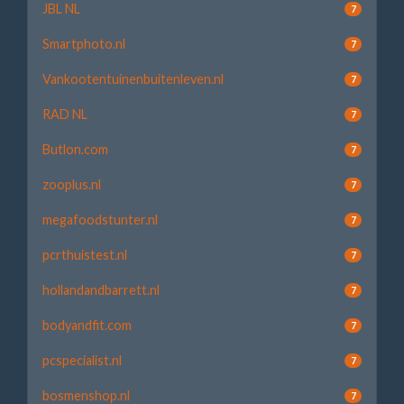
JBL NL
7
Smartphoto.nl
7
Vankootentuinenbuitenleven.nl
7
RAD NL
7
Butlon.com
7
zooplus.nl
7
megafoodstunter.nl
7
pcrthuistest.nl
7
hollandandbarrett.nl
7
bodyandfit.com
7
pcspecialist.nl
7
bosmenshop.nl
7