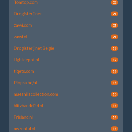
Tomtop.com
22
Drogisterij.net
21
zavvi.com
21
zavvi.nl
21
Drogisterij.net Belgie
18
Lightdepot.nl
17
tiqets.com
16
Plopsa.be/nl
15
maeshillscollection.com
15
blitzhandel24.nl
14
Frisland.nl
14
myzenful.nl
14