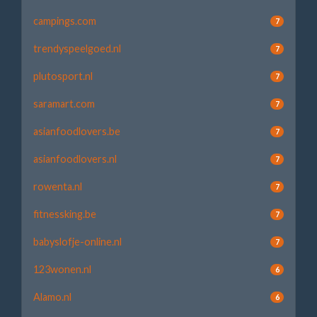
campings.com
7
trendyspeelgoed.nl
7
plutosport.nl
7
saramart.com
7
asianfoodlovers.be
7
asianfoodlovers.nl
7
rowenta.nl
7
fitnessking.be
7
babyslofje-online.nl
7
123wonen.nl
6
Alamo.nl
6