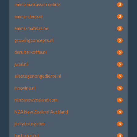
emma matrassen online
5
emma-sleep.nl
5
emma-matelas.be
5
growingconcepts.nl
5
deruiterkoffie.nl
5
junai.nl
5
allestegenongedierte.nl
5
innovino.nl
5
nl.nzanewzealand.com
5
NZA New Zealand Auckland
5
jackyluxury.com
5
hartloterij.nl
5