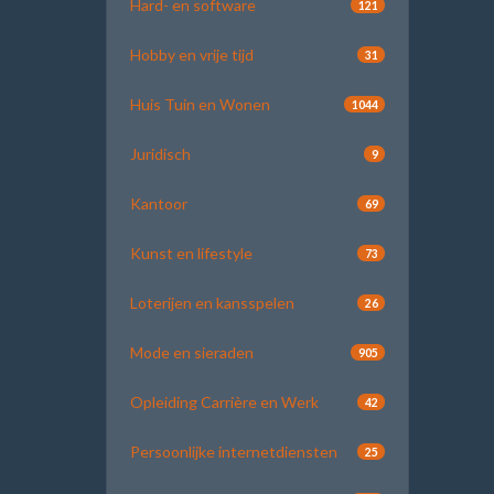
Hard- en software
121
Hobby en vrije tijd
31
Huis Tuin en Wonen
1044
Juridisch
9
Kantoor
69
Kunst en lifestyle
73
Loterijen en kansspelen
26
Mode en sieraden
905
Opleiding Carrière en Werk
42
Persoonlijke internetdiensten
25