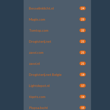
Besselinklicht.nl
24
Magix.com
23
Tomtop.com
22
Drogisterij.net
21
zavvi.com
21
zavvi.nl
21
Drogisterij.net Belgie
18
Lightdepot.nl
17
tiqets.com
16
Plopsa.be/nl
15