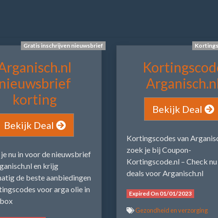
Gratis inschrijven nieuwsbrief
Korting
Arganisch.nl
Kortingscod
nieuwsbrief
Arganisch.n
korting
Bekijk Deal
Bekijk Deal
Kortingscodes van Arganisc
zoek je bij Coupon-
f je nu in voor de nieuwsbrief
Kortingscode.nl – Check nu
ganisch.nl en krijg
deals voor Arganisch.nl
atig de beste aanbiedingen
tingscodes voor arga olie in
Expired On 01/01/2023
lbox
Gezondheid en verzorging