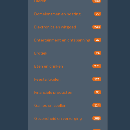
Dieren
140
Domeinnamen en hosting
27
Elektronica en witgoed
248
Entertainment en ontspanning
42
Erotiek
24
Eten en drinken
275
Feestartikelen
121
Financiële producten
95
Games en spellen
114
Gezondheid en verzorging
588