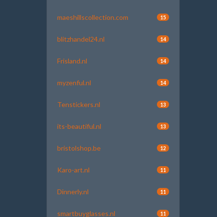
maeshillscollection.com
15
blitzhandel24.nl
14
Frisland.nl
14
myzenful.nl
14
Tenstickers.nl
13
its-beautiful.nl
13
bristolshop.be
12
Karo-art.nl
11
Dinnerly.nl
11
smartbuyglasses.nl
11