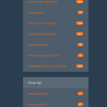
Reizen en vakanties
628
Speelgoed
59
Sport en recreatie
228
Telecommunicatie
137
Warenhuizen
92
Wonen Huis en Tuin
15
Zakelijke dienstverlening
120
Onze tip!
lampen24.be
27
lampen24.nl
27