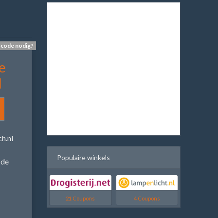
scode nodig?
e
l
h.nl
Populaire winkels
 de
21 Coupons
4 Coupons