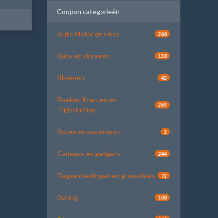
Coupon categorieën
Auto Motor en Fiets
268
Baby en kinderen
138
Bloemen
42
Boeken Kranten en
263
Tijdschriften
Boten en watersport
3
Cadeaus en gadgets
244
Dagaanbiedingen en groepdeals
72
Dating
108