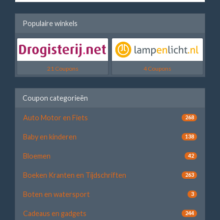
Populaire winkels
21 Coupons
4 Coupons
Coupon categorieën
Auto Motor en Fiets
268
Baby en kinderen
138
Bloemen
42
Boeken Kranten en Tijdschriften
263
Boten en watersport
3
Cadeaus en gadgets
244