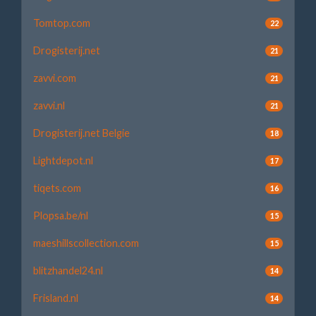
Tomtop.com
22
Drogisterij.net
21
zavvi.com
21
zavvi.nl
21
Drogisterij.net Belgie
18
Lightdepot.nl
17
tiqets.com
16
Plopsa.be/nl
15
maeshillscollection.com
15
blitzhandel24.nl
14
Frisland.nl
14