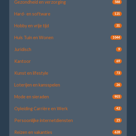
Gezondheid en verzorging
588
Hard- en software
121
Hobby en vrije tijd
31
Huis Tuin en Wonen
1044
Juridisch
9
Kantoor
69
Kunst en lifestyle
73
Loterijen en kansspelen
26
Mode en sieraden
905
Opleiding Carrière en Werk
42
Persoonlijke internetdiensten
25
Reizen en vakanties
628