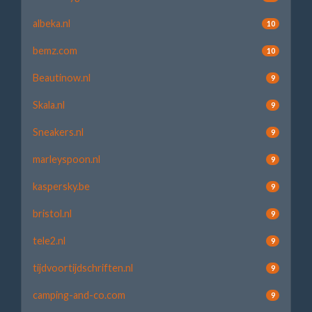
albeka.nl
10
bemz.com
10
Beautinow.nl
9
Skala.nl
9
Sneakers.nl
9
marleyspoon.nl
9
kaspersky.be
9
bristol.nl
9
tele2.nl
9
tijdvoortijdschriften.nl
9
camping-and-co.com
9