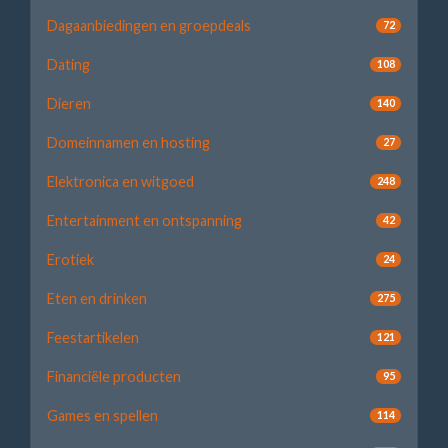
Dagaanbiedingen en groepdeals
72
Dating
108
Dieren
140
Domeinnamen en hosting
27
Elektronica en witgoed
248
Entertainment en ontspanning
42
Erotiek
24
Eten en drinken
275
Feestartikelen
121
Financiële producten
95
Games en spellen
114