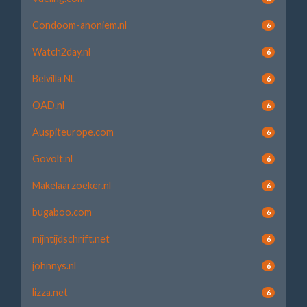
Condoom-anoniem.nl
6
Watch2day.nl
6
Belvilla NL
6
OAD.nl
6
Auspiteurope.com
6
Govolt.nl
6
Makelaarzoeker.nl
6
bugaboo.com
6
mijntijdschrift.net
6
johnnys.nl
6
lizza.net
6