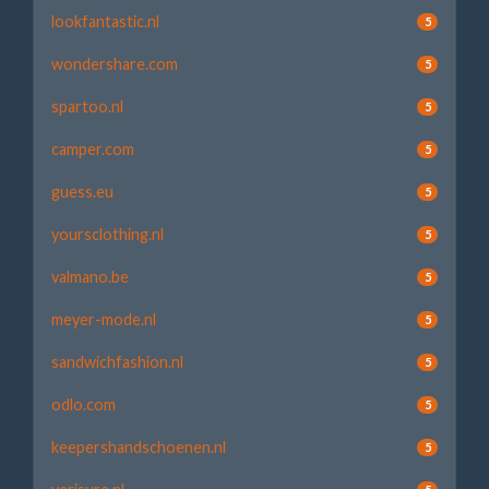
lookfantastic.nl
5
wondershare.com
5
spartoo.nl
5
camper.com
5
guess.eu
5
yoursclothing.nl
5
valmano.be
5
meyer-mode.nl
5
sandwichfashion.nl
5
odlo.com
5
keepershandschoenen.nl
5