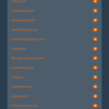
fanster.nl
4
shapenation.nl
4
shapenation.be
4
skotfashion.com
4
petrolindustries.com
4
cbdolie.nl
4
Bitvavo crypto kopen
4
nzaoutlet.com
4
ovvis.nl
4
pvcvloeren.nl
4
woewoe.nl
4
future-icon.com
4