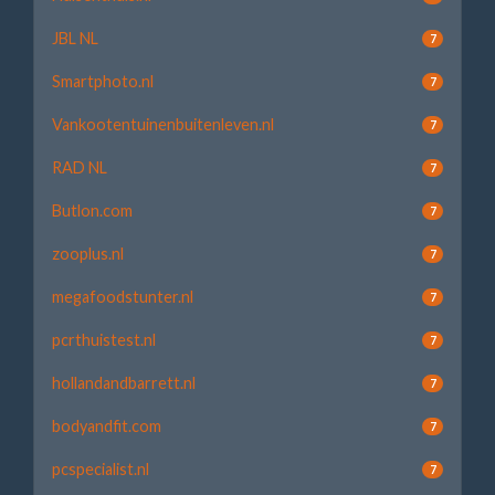
JBL NL
7
Smartphoto.nl
7
Vankootentuinenbuitenleven.nl
7
RAD NL
7
Butlon.com
7
zooplus.nl
7
megafoodstunter.nl
7
pcrthuistest.nl
7
hollandandbarrett.nl
7
bodyandfit.com
7
pcspecialist.nl
7