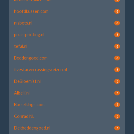
hoofdkussen.com
6
nisbets.nl
6
pixartprinting.nl
6
tefal.nl
6
Beddengoed.com
6
fivestarverrassingsreizen.nl
6
DeBloemist.nl
5
Albelli.nl
5
Barrelkings.com
5
Conrad NL
5
Dekbeddengoed.nl
5