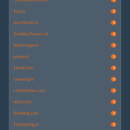
fun.be
5
euroflorist.nl
5
freddiesflowers.nl
5
myheritage.nl
5
pixum.nl
5
telsell.com
5
samsung.nl
5
redrickshaw.com
5
xbox.com
5
Boldking.com
5
foodspring.nl
5