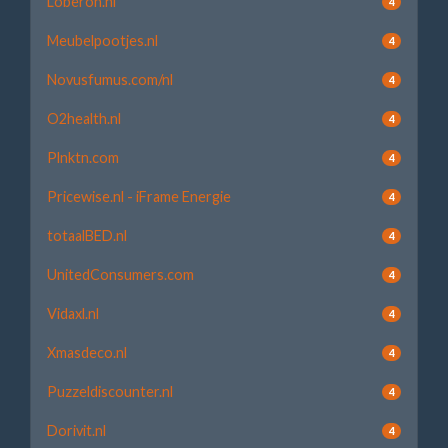
Loberon.nl
4
Meubelpootjes.nl
4
Novusfumus.com/nl
4
O2health.nl
4
Plnktn.com
4
Pricewise.nl - iFrame Energie
4
totaalBED.nl
4
UnitedConsumers.com
4
Vidaxl.nl
4
Xmasdeco.nl
4
Puzzeldiscounter.nl
4
Dorivit.nl
4