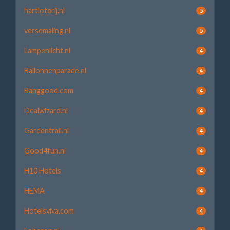
hartloterij.nl
5
versemaling.nl
5
Lampenlicht.nl
4
Ballonnenparade.nl
4
Banggood.com
4
Dealwizard.nl
4
Gardentrail.nl
4
Good4fun.nl
4
H10 Hotels
4
HEMA
4
Hotelsviva.com
4