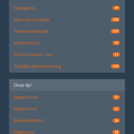
Speelgoed
59
Sport en recreatie
228
Telecommunicatie
137
Warenhuizen
92
Wonen Huis en Tuin
15
Zakelijke dienstverlening
120
Onze tip!
lampen24.be
27
lampen24.nl
27
Besselinklicht.nl
24
Magix.com
23