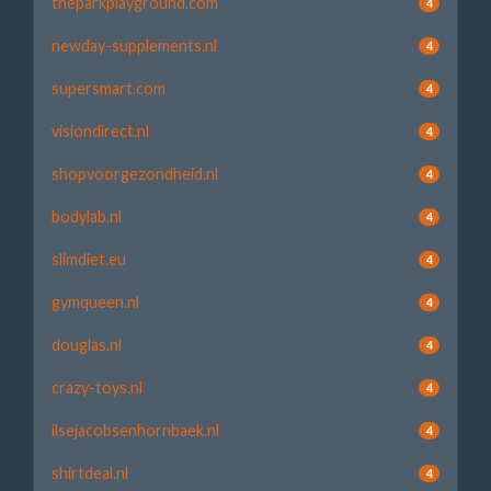
theparkplayground.com
4
newday-supplements.nl
4
supersmart.com
4
visiondirect.nl
4
shopvoorgezondheid.nl
4
bodylab.nl
4
slimdiet.eu
4
gymqueen.nl
4
douglas.nl
4
crazy-toys.nl
4
ilsejacobsenhornbaek.nl
4
shirtdeal.nl
4