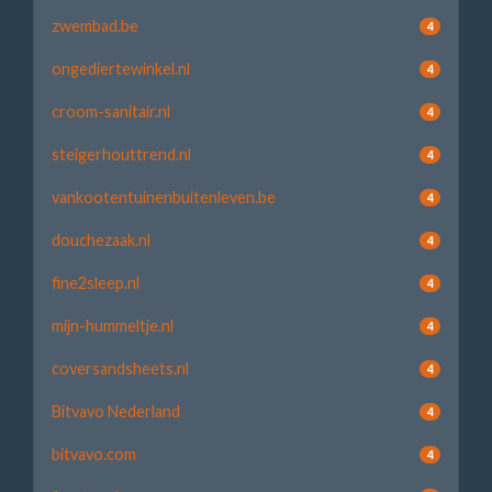
zwembad.be
4
ongediertewinkel.nl
4
croom-sanitair.nl
4
steigerhouttrend.nl
4
vankootentuinenbuitenleven.be
4
douchezaak.nl
4
fine2sleep.nl
4
mijn-hummeltje.nl
4
coversandsheets.nl
4
Bitvavo Nederland
4
bitvavo.com
4