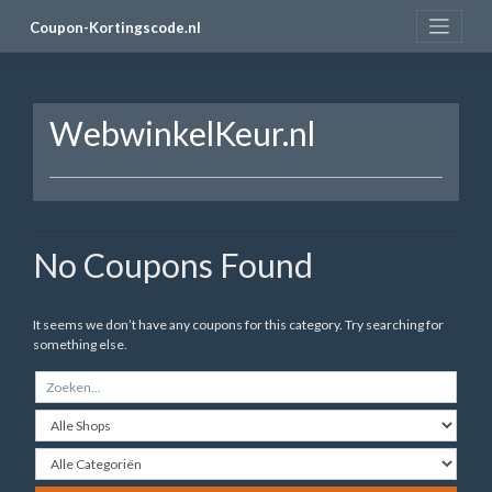
Skip
Coupon-Kortingscode.nl
to
content
WebwinkelKeur.nl
No Coupons Found
It seems we don’t have any coupons for this category. Try searching for
something else.