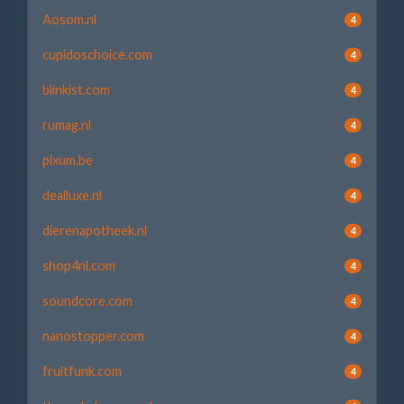
Aosom.nl
4
cupidoschoice.com
4
blinkist.com
4
rumag.nl
4
pixum.be
4
dealluxe.nl
4
dierenapotheek.nl
4
shop4nl.com
4
soundcore.com
4
nanostopper.com
4
fruitfunk.com
4