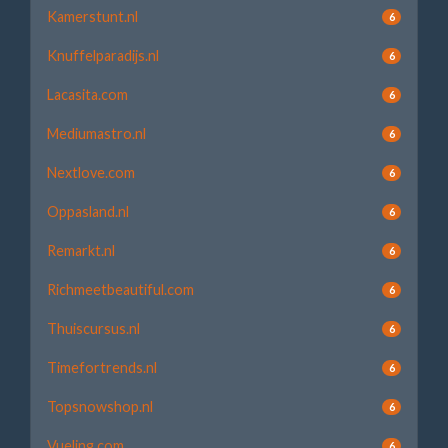
Kamerstunt.nl
6
Knuffelparadijs.nl
6
Lacasita.com
6
Mediumastro.nl
6
Nextlove.com
6
Oppasland.nl
6
Remarkt.nl
6
Richmeetbeautiful.com
6
Thuiscursus.nl
6
Timefortrends.nl
6
Topsnowshop.nl
6
Vueling.com
6