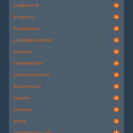
zorgkiezer.nl
6
backjoy.eu
6
lensplaza.com
6
oordopjes-kopen.nl
6
zaful.com
6
charleskeith.eu
6
sneakersstores.be
6
jeanscentre.nl
6
qula.info
6
donnay.nl
6
ben.nl
6
mrmarketplace.com
6