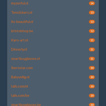
myzenful.nl
14
Tenstickers.nl
13
its-beautiful.nl
13
bristolshop.be
12
Karo-art.nl
11
Dinnerly.nl
11
smartbuyglasses.nl
11
Iberostar.com
10
Babyveilig.nl
10
tails.com/nl
10
tails.com/be
10
smartbuyglasses.be
10