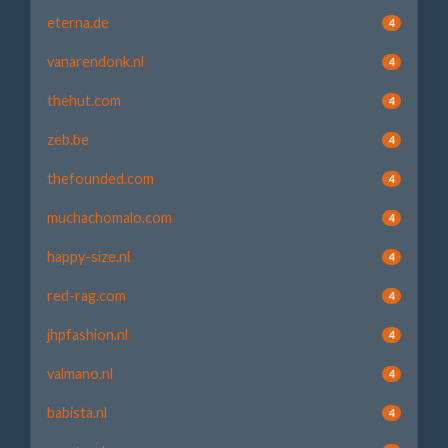
eterna.de
4
vanarendonk.nl
4
thehut.com
4
zeb.be
4
thefounded.com
4
muchachomalo.com
4
happy-size.nl
4
red-rag.com
4
jhpfashion.nl
4
valmano.nl
4
babista.nl
4