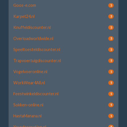
Goos-e.com
5
Karpet24.nl
5
Knuffeldiscounter.nl
5
Overloadworldwide.nl
5
Speeltoesteldiscounter.nl
5
Trapvoertuigdiscounter.nl
5
Vogelvoeronline.nl
5
WorkWear4All.nl
5
Feestwinkeldiscounter.nl
5
Sokken-online.nl
5
HastaManana.nl
5
Yourdecoration.nl
5