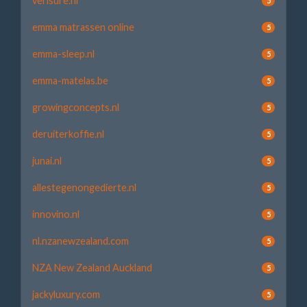
verisure.nl
5
emma matrassen online
5
emma-sleep.nl
5
emma-matelas.be
5
growingconcepts.nl
5
deruiterkoffie.nl
5
junai.nl
5
allestegenongedierte.nl
5
innovino.nl
5
nl.nzanewzealand.com
5
NZA New Zealand Auckland
5
jackyluxury.com
5