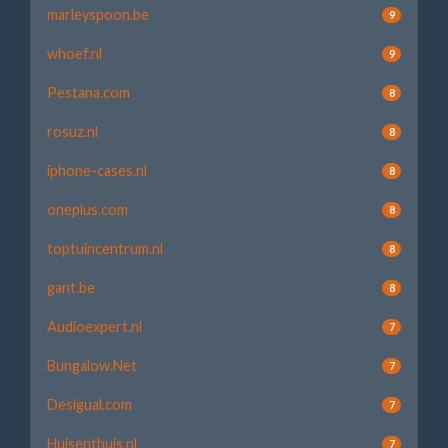
marleyspoon.be
9
whoef.nl
9
Pestana.com
8
rosuz.nl
8
iphone-cases.nl
8
oneplus.com
8
toptuincentrum.nl
8
gant.be
8
Audioexpert.nl
7
Bungalow.Net
7
Desigual.com
7
Huisenthuis.nl
7