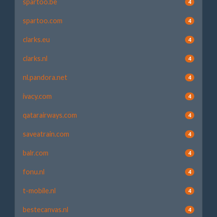
spartoo.be
4
spartoo.com
4
clarks.eu
4
clarks.nl
4
nl.pandora.net
4
ivacy.com
4
qatarairways.com
4
saveatrain.com
4
balr.com
4
fonu.nl
4
t-mobile.nl
4
bestecanvas.nl
4