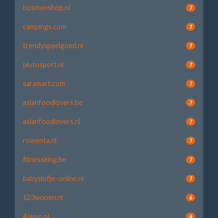
bosmenshop.nl
7
campings.com
7
trendyspeelgoed.nl
7
plutosport.nl
7
saramart.com
7
asianfoodlovers.be
7
asianfoodlovers.nl
7
rowenta.nl
7
fitnessking.be
7
babyslofje-online.nl
7
123wonen.nl
6
Alamo.nl
6