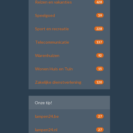
Reizen en vakanties
628
Speelgoed
59
Sport en recreatie
228
Telecommunicatie
137
Warenhuizen
92
Wonen Huis en Tuin
15
Zakelijke dienstverlening
120
Onze tip!
lampen24.be
27
lampen24.nl
27