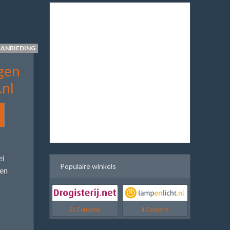
AANBIEDING
gen
nl
ei
Populaire winkels
en
21 Coupons
4 Coupons