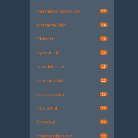
maeshillscollection.com
15
blitzhandel24.nl
14
Frisland.nl
14
myzenful.nl
14
Tenstickers.nl
13
its-beautiful.nl
13
bristolshop.be
12
Karo-art.nl
11
Dinnerly.nl
11
smartbuyglasses.nl
11