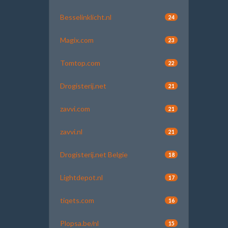
Besselinklicht.nl
24
Magix.com
23
Tomtop.com
22
Drogisterij.net
21
zavvi.com
21
zavvi.nl
21
Drogisterij.net Belgie
18
Lightdepot.nl
17
tiqets.com
16
Plopsa.be/nl
15