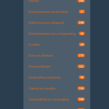
Dieren
140
Domeinnamen en hosting
27
Elektronica en witgoed
248
Entertainment en ontspanning
42
Erotiek
24
Eten en drinken
275
Feestartikelen
121
Financiële producten
95
Games en spellen
114
Gezondheid en verzorging
588