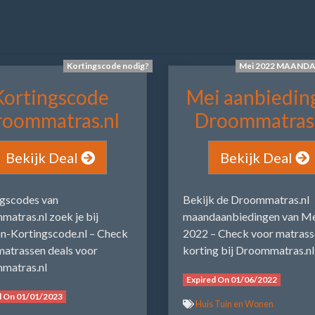
Kortingscode nodig?
Mei 2022 MAAND
Kortingscode
Mei aanbiedin
roommatras.nl
Droommatras.
Bekijk Deal
Bekijk Deal
ngscodes van
Bekijk de Droommatras.nl
atras.nl zoek je bij
maandaanbiedingen van M
n-Kortingscode.nl – Check
2022 – Check voor matrass
matrassen deals voor
korting bij Droommatras.nl
matras.nl
Expired On 01/06/2022
d On 01/01/2023
Huis Tuin en Wonen