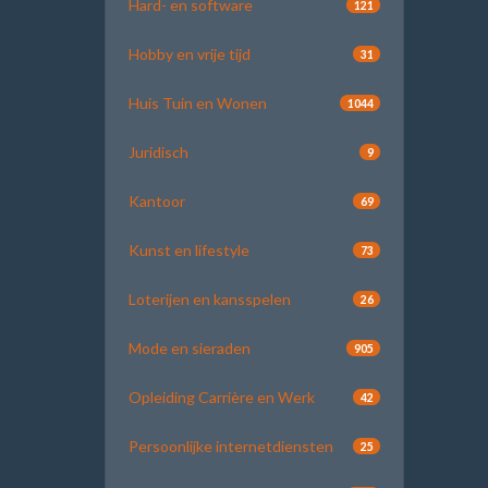
Hard- en software
121
Hobby en vrije tijd
31
Huis Tuin en Wonen
1044
Juridisch
9
Kantoor
69
Kunst en lifestyle
73
Loterijen en kansspelen
26
Mode en sieraden
905
Opleiding Carrière en Werk
42
Persoonlijke internetdiensten
25