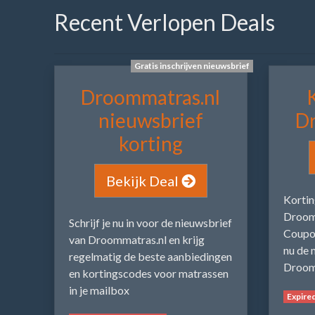
Recent Verlopen Deals
Gratis inschrijven nieuwsbrief
Droommatras.nl
nieuwsbrief
D
korting
Bekijk Deal
Korti
Droomm
Schrijf je nu in voor de nieuwsbrief
Coupo
van Droommatras.nl en krijg
nu de 
regelmatig de beste aanbiedingen
Droom
en kortingscodes voor matrassen
in je mailbox
Expire