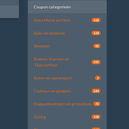
Coupon categorieën
Auto Motor en Fiets
268
Baby en kinderen
138
Bloemen
42
Boeken Kranten en
263
Tijdschriften
Boten en watersport
3
Cadeaus en gadgets
244
Dagaanbiedingen en groepdeals
72
Dating
108