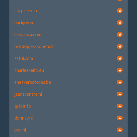
zorgkiezer.nl
6
backjoy.eu
6
lensplaza.com
6
oordopjes-kopen.nl
6
zaful.com
6
charleskeith.eu
6
sneakersstores.be
6
jeanscentre.nl
6
qula.info
6
donnay.nl
6
ben.nl
6