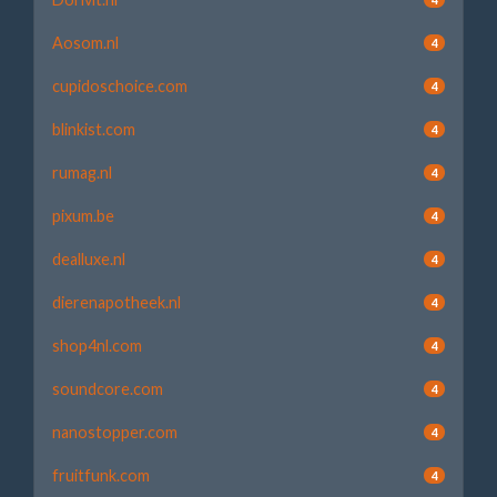
Aosom.nl
4
cupidoschoice.com
4
blinkist.com
4
rumag.nl
4
pixum.be
4
dealluxe.nl
4
dierenapotheek.nl
4
shop4nl.com
4
soundcore.com
4
nanostopper.com
4
fruitfunk.com
4