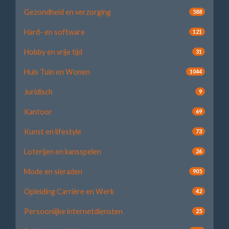
Gezondheid en verzorging
588
Hard- en software
121
Hobby en vrije tijd
31
Huis Tuin en Wonen
1044
Juridisch
9
Kantoor
69
Kunst en lifestyle
73
Loterijen en kansspelen
26
Mode en sieraden
905
Opleiding Carrière en Werk
42
Persoonlijke internetdiensten
25