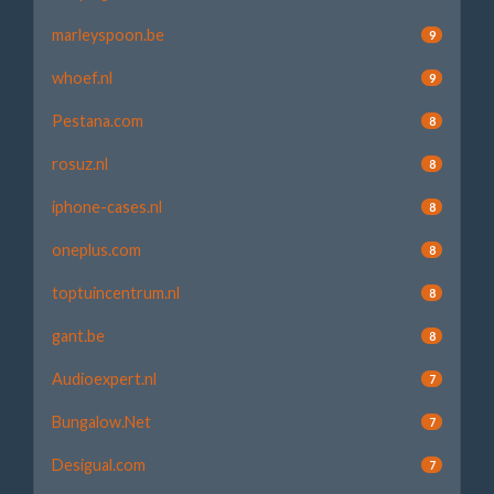
marleyspoon.be
9
whoef.nl
9
Pestana.com
8
rosuz.nl
8
iphone-cases.nl
8
oneplus.com
8
toptuincentrum.nl
8
gant.be
8
Audioexpert.nl
7
Bungalow.Net
7
Desigual.com
7