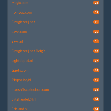
Magix.com
23
Tomtop.com
22
Drogisterij.net
21
zavvi.com
21
zavvi.nl
21
Drogisterij.net Belgie
18
Lightdepot.nl
17
tiqets.com
16
Plopsa.be/nl
15
maeshillscollection.com
15
blitzhandel24.nl
14
Frisland.nl
14