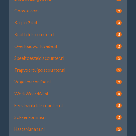
Goos-e.com
5
Karpet24.nl
5
Knuffeldiscounter.nl
5
Overloadworldwide.nl
5
Speeltoesteldiscounter.nl
5
Trapvoertuigdiscounter.nl
5
Vogelvoeronline.nl
5
WorkWear4All.nl
5
Feestwinkeldiscounter.nl
5
Sokken-online.nl
5
HastaManana.nl
5