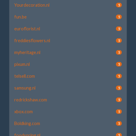
Yourdecoration.nl
5
fun.be
5
euroflorist.nl
5
freddiesflowers.nl
5
myheritage.nl
5
pixum.nl
5
telsell.com
5
samsung.nl
5
redrickshaw.com
5
xbox.com
5
Boldking.com
5
foodspring.nl
5