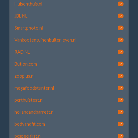
Huisenthuis.nl
7
JBL NL
7
Smartphoto.nl
7
Vankootentuinenbuitenleven.nl
7
RAD NL
7
Butlon.com
7
zooplus.nl
7
megafoodstunter.nl
7
pcrthuistest.nl
7
hollandandbarrett.nl
7
bodyandfit.com
7
pcspecialist.nl
7