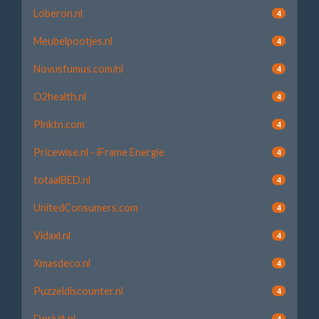
Loberon.nl
4
Meubelpootjes.nl
4
Novusfumus.com/nl
4
O2health.nl
4
Plnktn.com
4
Pricewise.nl - iFrame Energie
4
totaalBED.nl
4
UnitedConsumers.com
4
Vidaxl.nl
4
Xmasdeco.nl
4
Puzzeldiscounter.nl
4
Dorivit.nl
4