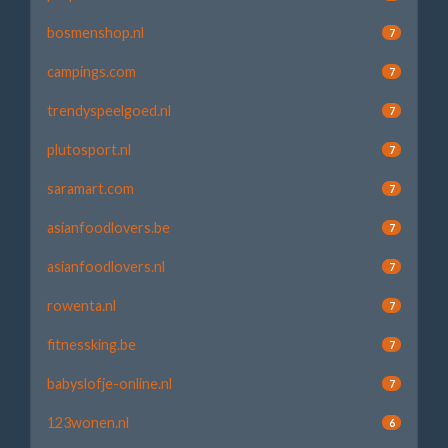
bosmenshop.nl
7
campings.com
7
trendyspeelgoed.nl
7
plutosport.nl
7
saramart.com
7
asianfoodlovers.be
7
asianfoodlovers.nl
7
rowenta.nl
7
fitnessking.be
7
babyslofje-online.nl
7
123wonen.nl
6