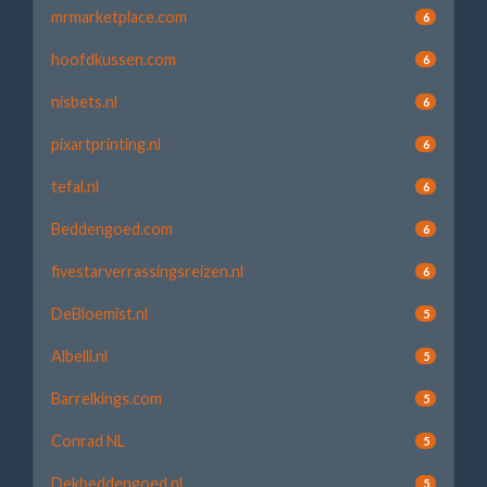
mrmarketplace.com
6
hoofdkussen.com
6
nisbets.nl
6
pixartprinting.nl
6
tefal.nl
6
Beddengoed.com
6
fivestarverrassingsreizen.nl
6
DeBloemist.nl
5
Albelli.nl
5
Barrelkings.com
5
Conrad NL
5
Dekbeddengoed.nl
5