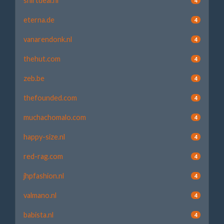
shirtdeal.nl
4
eterna.de
4
vanarendonk.nl
4
thehut.com
4
zeb.be
4
thefounded.com
4
muchachomalo.com
4
happy-size.nl
4
red-rag.com
4
jhpfashion.nl
4
valmano.nl
4
babista.nl
4