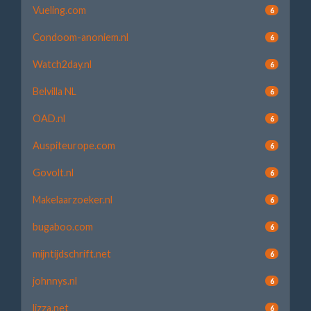
Vueling.com
6
Condoom-anoniem.nl
6
Watch2day.nl
6
Belvilla NL
6
OAD.nl
6
Auspiteurope.com
6
Govolt.nl
6
Makelaarzoeker.nl
6
bugaboo.com
6
mijntijdschrift.net
6
johnnys.nl
6
lizza.net
6