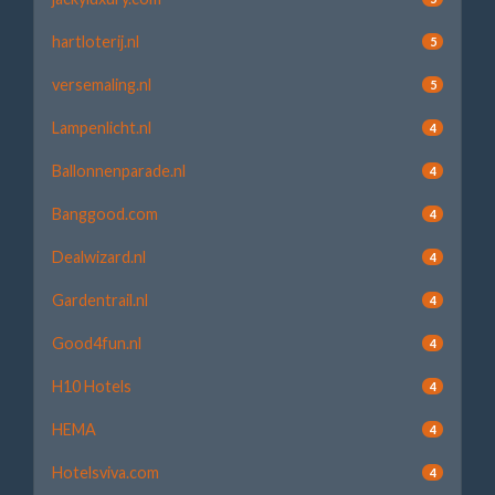
hartloterij.nl
5
versemaling.nl
5
Lampenlicht.nl
4
Ballonnenparade.nl
4
Banggood.com
4
Dealwizard.nl
4
Gardentrail.nl
4
Good4fun.nl
4
H10 Hotels
4
HEMA
4
Hotelsviva.com
4