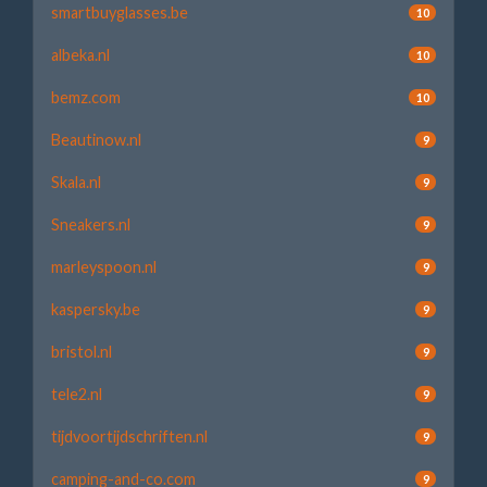
smartbuyglasses.be
10
albeka.nl
10
bemz.com
10
Beautinow.nl
9
Skala.nl
9
Sneakers.nl
9
marleyspoon.nl
9
kaspersky.be
9
bristol.nl
9
tele2.nl
9
tijdvoortijdschriften.nl
9
camping-and-co.com
9