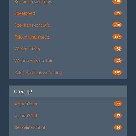
Reizen en vakanties
628
Speelgoed
59
Sport en recreatie
228
Telecommunicatie
137
Warenhuizen
92
Wonen Huis en Tuin
15
Zakelijke dienstverlening
120
Onze tip!
lampen24.be
27
lampen24.nl
27
Besselinklicht.nl
24