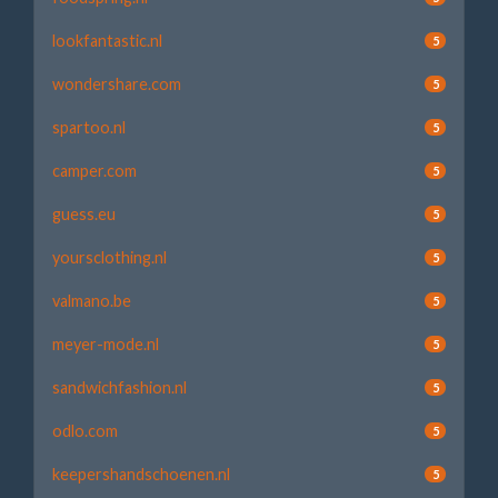
lookfantastic.nl
5
wondershare.com
5
spartoo.nl
5
camper.com
5
guess.eu
5
yoursclothing.nl
5
valmano.be
5
meyer-mode.nl
5
sandwichfashion.nl
5
odlo.com
5
keepershandschoenen.nl
5