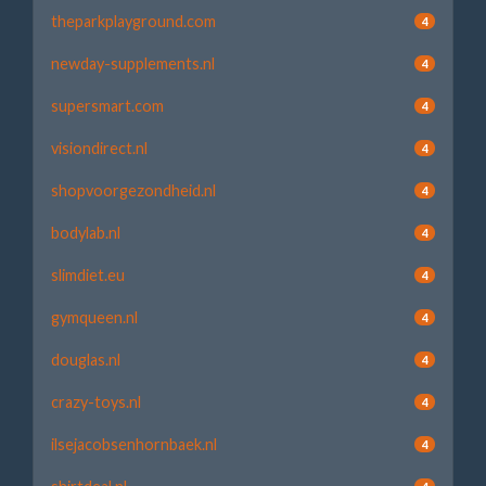
theparkplayground.com
4
newday-supplements.nl
4
supersmart.com
4
visiondirect.nl
4
shopvoorgezondheid.nl
4
bodylab.nl
4
slimdiet.eu
4
gymqueen.nl
4
douglas.nl
4
crazy-toys.nl
4
ilsejacobsenhornbaek.nl
4