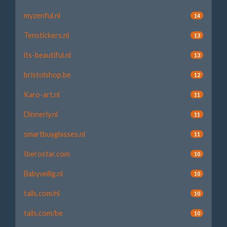
myzenful.nl
14
Tenstickers.nl
13
its-beautiful.nl
13
bristolshop.be
12
Karo-art.nl
11
Dinnerly.nl
11
smartbuyglasses.nl
11
Iberostar.com
10
Babyveilig.nl
10
tails.com/nl
10
tails.com/be
10