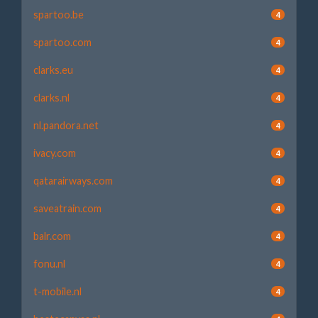
spartoo.be
4
spartoo.com
4
clarks.eu
4
clarks.nl
4
nl.pandora.net
4
ivacy.com
4
qatarairways.com
4
saveatrain.com
4
balr.com
4
fonu.nl
4
t-mobile.nl
4