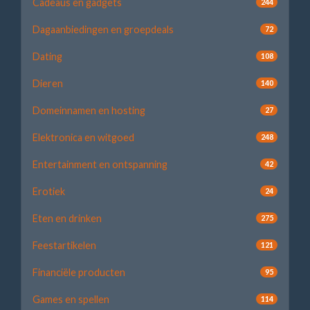
Cadeaus en gadgets
244
Dagaanbiedingen en groepdeals
72
Dating
108
Dieren
140
Domeinnamen en hosting
27
Elektronica en witgoed
248
Entertainment en ontspanning
42
Erotiek
24
Eten en drinken
275
Feestartikelen
121
Financiële producten
95
Games en spellen
114