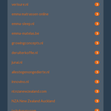
verisure.nl
5
emma matrassen online
5
emma-sleep.nl
5
emma-matelas.be
5
growingconcepts.nl
5
deruiterkoffie.nl
5
junai.nl
5
allestegenongedierte.nl
5
innovino.nl
5
nl.nzanewzealand.com
5
NZA New Zealand Auckland
5
jackyluxury.com
5