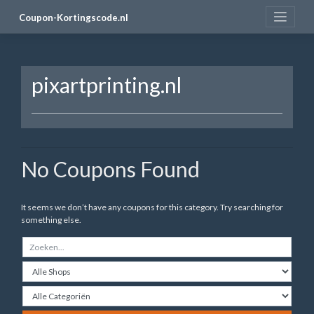
Skip
Coupon-Kortingscode.nl
to
content
pixartprinting.nl
No Coupons Found
It seems we don’t have any coupons for this category. Try searching for
something else.