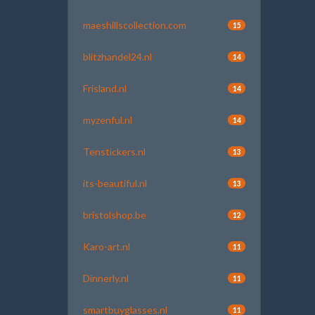
maeshillscollection.com
15
blitzhandel24.nl
14
Frisland.nl
14
myzenful.nl
14
Tenstickers.nl
13
its-beautiful.nl
13
bristolshop.be
12
Karo-art.nl
11
Dinnerly.nl
11
smartbuyglasses.nl
11