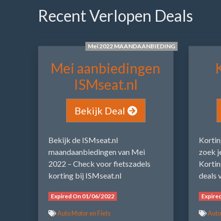
Recent Verlopen Deals
Mei 2022 MAANDAANBIEDING
Mei aanbiedingen
ISMseat.nl
Bekijk Deal
Bekijk de ISMseat.nl
Kortin
maandaanbiedingen van Mei
zoek j
2022 – Check voor fietszadels
Kortin
korting bij ISMseat.nl
deals 
Expired On 01/06/2022
Expire
Auto Motor en Fiets
Auto