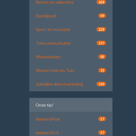
Reizen en vakanties
628
Speelgoed
59
Sport en recreatie
228
Telecommunicatie
137
Warenhuizen
92
Wonen Huis en Tuin
15
Zakelijke dienstverlening
120
Onze tip!
lampen24.be
27
lampen24.nl
27