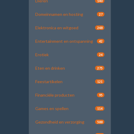
Dieren
140
Domeinnamen en hosting
27
Elektronica en witgoed
248
Entertainment en ontspanning
42
Erotiek
24
Eten en drinken
275
Feestartikelen
121
Financiële producten
95
Games en spellen
114
Gezondheid en verzorging
588