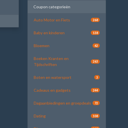
Coupon categorieën
Auto Motor en Fiets
268
Baby en kinderen
138
Bloemen
42
Boeken Kranten en
263
Tijdschriften
Boten en watersport
3
Cadeaus en gadgets
244
Dagaanbiedingen en groepdeals
72
Dating
108