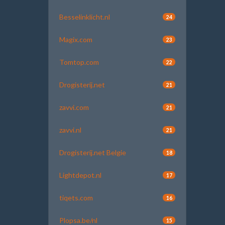
Besselinklicht.nl
24
Magix.com
23
Tomtop.com
22
Drogisterij.net
21
zavvi.com
21
zavvi.nl
21
Drogisterij.net Belgie
18
Lightdepot.nl
17
tiqets.com
16
Plopsa.be/nl
15