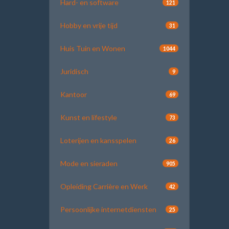
Hard- en software
121
Hobby en vrije tijd
31
Huis Tuin en Wonen
1044
Juridisch
9
Kantoor
69
Kunst en lifestyle
73
Loterijen en kansspelen
26
Mode en sieraden
905
Opleiding Carrière en Werk
42
Persoonlijke internetdiensten
25