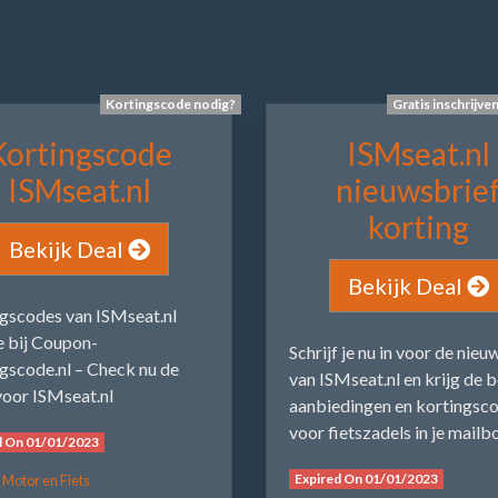
Kortingscode nodig?
Gratis inschrijve
Kortingscode
ISMseat.nl
ISMseat.nl
nieuwsbrie
korting
Bekijk Deal
Bekijk Deal
gscodes van ISMseat.nl
e bij Coupon-
Schrijf je nu in voor de nieu
gscode.nl – Check nu de
van ISMseat.nl en krijg de 
voor ISMseat.nl
aanbiedingen en kortingsc
voor fietszadels in je mailb
d On 01/01/2023
Expired On 01/01/2023
 Motor en Fiets