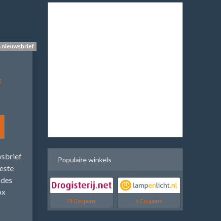
n nieuwsbrief
f
wsbrief
Populaire winkels
beste
odes
ox
21 Coupons
4 Coupons