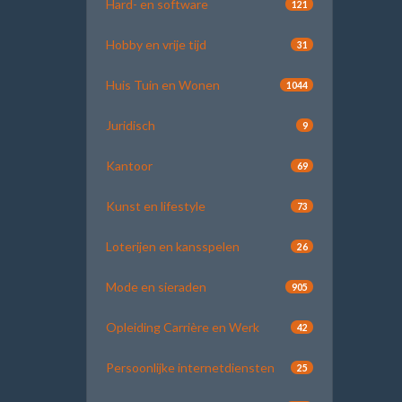
Hard- en software
121
Hobby en vrije tijd
31
Huis Tuin en Wonen
1044
Juridisch
9
Kantoor
69
Kunst en lifestyle
73
Loterijen en kansspelen
26
Mode en sieraden
905
Opleiding Carrière en Werk
42
Persoonlijke internetdiensten
25