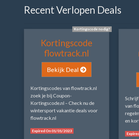
Recent Verlopen Deals
Kortingscode nodig?
Kortingscode
flowtrack.nl
Bekijk Deal
Kortingscodes van flowtrack.nl
zoek je bij Coupon-
Schrij
Kortingscode.nl – Check nu de
van fl
wintersport vakantie deals voor
regelm
flowtrack.nl
en kor
Expired On 01/01/2023
Expire