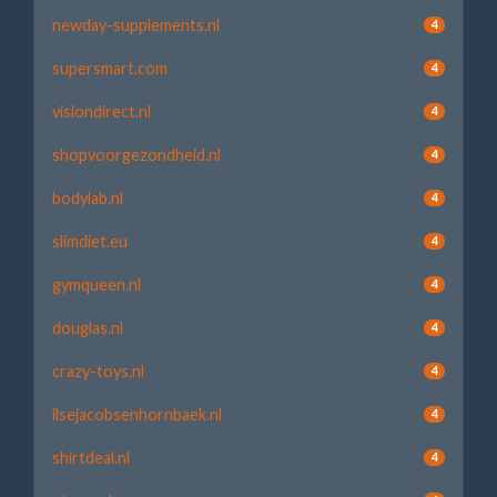
newday-supplements.nl
4
supersmart.com
4
visiondirect.nl
4
shopvoorgezondheid.nl
4
bodylab.nl
4
slimdiet.eu
4
gymqueen.nl
4
douglas.nl
4
crazy-toys.nl
4
ilsejacobsenhornbaek.nl
4
shirtdeal.nl
4