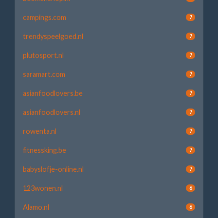
campings.com
7
trendyspeelgoed.nl
7
plutosport.nl
7
saramart.com
7
asianfoodlovers.be
7
asianfoodlovers.nl
7
rowenta.nl
7
fitnessking.be
7
babyslofje-online.nl
7
123wonen.nl
6
Alamo.nl
6