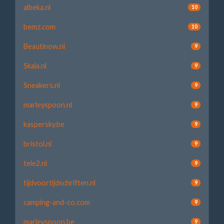
albeka.nl
10
bemz.com
10
Beautinow.nl
9
Skala.nl
9
Sneakers.nl
9
marleyspoon.nl
9
kaspersky.be
9
bristol.nl
9
tele2.nl
9
tijdvoortijdschriften.nl
9
camping-and-co.com
9
marleyspoon.be
9