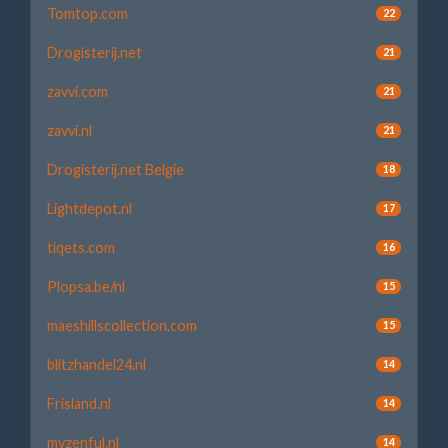
Tomtop.com
22
Drogisterij.net
21
zavvi.com
21
zavvi.nl
21
Drogisterij.net Belgie
18
Lightdepot.nl
17
tiqets.com
16
Plopsa.be/nl
15
maeshillscollection.com
15
blitzhandel24.nl
14
Frisland.nl
14
myzenful.nl
14