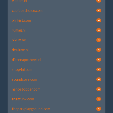
Aosom.nl
4
cupidoschoice.com
4
blinkist.com
4
rumag.nl
4
pixum.be
4
dealluxe.nl
4
dierenapotheek.nl
4
shop4nl.com
4
soundcore.com
4
nanostopper.com
4
fruitfunk.com
4
theparkplayground.com
4