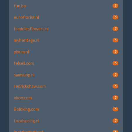
fun.be
5
euroflorist.nl
5
freddiesflowers.nl
5
myheritage.nl
5
pixum.nl
5
telsell.com
5
samsung.nl
5
redrickshaw.com
5
xbox.com
5
Boldking.com
5
foodspring.nl
5
5