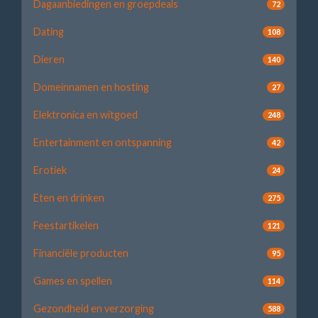
Dagaanbiedingen en groepdeals
72
Dating
108
Dieren
140
Domeinnamen en hosting
27
Elektronica en witgoed
248
Entertainment en ontspanning
42
Erotiek
24
Eten en drinken
275
Feestartikelen
121
Financiële producten
95
Games en spellen
114
Gezondheid en verzorging
588