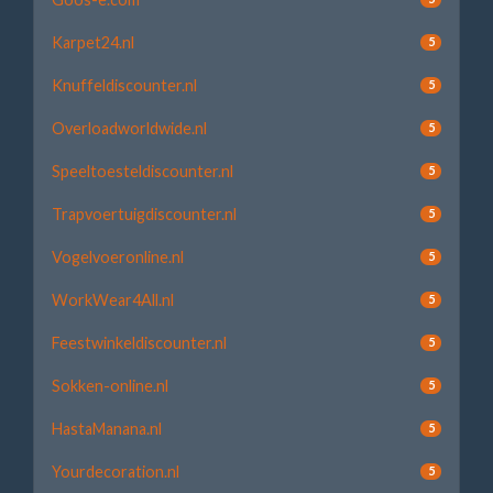
Karpet24.nl
5
Knuffeldiscounter.nl
5
Overloadworldwide.nl
5
Speeltoesteldiscounter.nl
5
Trapvoertuigdiscounter.nl
5
Vogelvoeronline.nl
5
WorkWear4All.nl
5
Feestwinkeldiscounter.nl
5
Sokken-online.nl
5
HastaManana.nl
5
Yourdecoration.nl
5