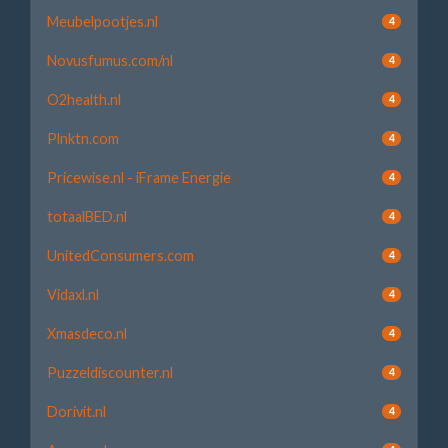
Meubelpootjes.nl
4
Novusfumus.com/nl
4
O2health.nl
4
Plnktn.com
4
Pricewise.nl - iFrame Energie
4
totaalBED.nl
4
UnitedConsumers.com
4
Vidaxl.nl
4
Xmasdeco.nl
4
Puzzeldiscounter.nl
4
Dorivit.nl
4