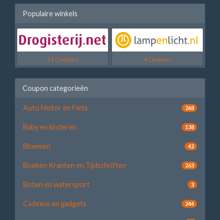
Populaire winkels
21 Coupons
4 Coupons
Coupon categorieën
Auto Motor en Fiets
268
Baby en kinderen
138
Bloemen
42
Boeken Kranten en Tijdschriften
263
Boten en watersport
3
Cadeaus en gadgets
244