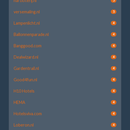
hartloterij.nl
5
versemaling.nl
5
Lampenlicht.nl
4
Ballonnenparade.nl
4
Banggood.com
4
Dealwizard.nl
4
Gardentrail.nl
4
Good4fun.nl
4
H10 Hotels
4
HEMA
4
Hotelsviva.com
4
Loberon.nl
4