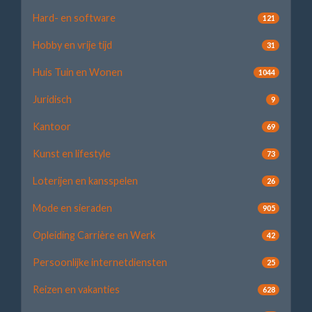
Hard- en software
121
Hobby en vrije tijd
31
Huis Tuin en Wonen
1044
Juridisch
9
Kantoor
69
Kunst en lifestyle
73
Loterijen en kansspelen
26
Mode en sieraden
905
Opleiding Carrière en Werk
42
Persoonlijke internetdiensten
25
Reizen en vakanties
628