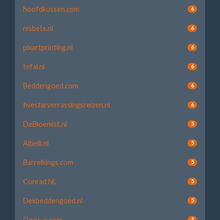
hoofdkussen.com
6
nisbets.nl
6
pixartprinting.nl
6
tefal.nl
6
Beddengoed.com
6
fivestarverrassingsreizen.nl
6
DeBloemist.nl
5
Albelli.nl
5
Barrelkings.com
5
Conrad NL
5
Dekbeddengoed.nl
5
Goos-e.com
5