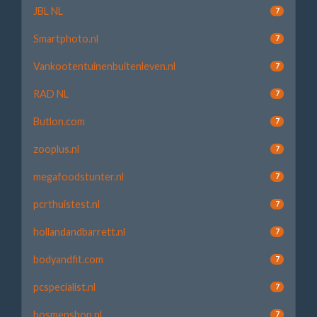
JBL NL
7
Smartphoto.nl
7
Vankootentuinenbuitenleven.nl
7
RAD NL
7
Butlon.com
7
zooplus.nl
7
megafoodstunter.nl
7
pcrthuistest.nl
7
hollandandbarrett.nl
7
bodyandfit.com
7
pcspecialist.nl
7
bosmenshop.nl
7