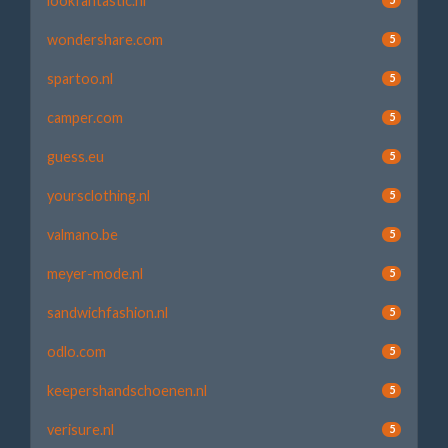
lookfantastic.nl
wondershare.com
5
spartoo.nl
5
camper.com
5
guess.eu
5
yoursclothing.nl
5
valmano.be
5
meyer-mode.nl
5
sandwichfashion.nl
5
odlo.com
5
keepershandschoenen.nl
5
verisure.nl
5