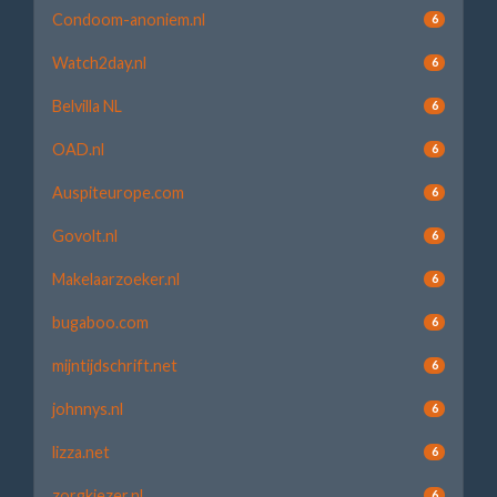
Condoom-anoniem.nl
6
Watch2day.nl
6
Belvilla NL
6
OAD.nl
6
Auspiteurope.com
6
Govolt.nl
6
Makelaarzoeker.nl
6
bugaboo.com
6
mijntijdschrift.net
6
johnnys.nl
6
lizza.net
6
zorgkiezer.nl
6