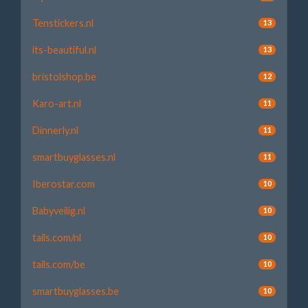
Tenstickers.nl
13
its-beautiful.nl
13
bristolshop.be
12
Karo-art.nl
11
Dinnerly.nl
11
smartbuyglasses.nl
11
Iberostar.com
10
Babyveilig.nl
10
tails.com/nl
10
tails.com/be
10
smartbuyglasses.be
10