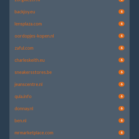
backjoy.eu
6
lensplaza.com
6
oordopjes-kopen.nl
6
zaful.com
6
charleskeith.eu
6
sneakersstores.be
6
jeanscentre.nl
6
qula.info
6
donnay.nl
6
ben.nl
6
mrmarketplace.com
6