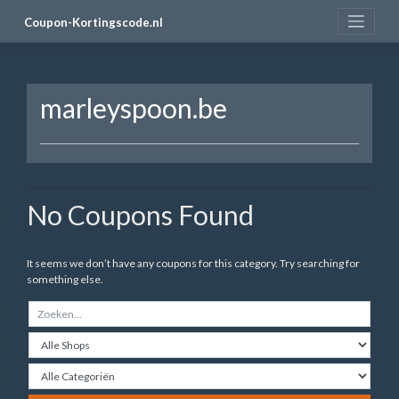
Skip
Coupon-Kortingscode.nl
to
content
marleyspoon.be
No Coupons Found
It seems we don’t have any coupons for this category. Try searching for
something else.