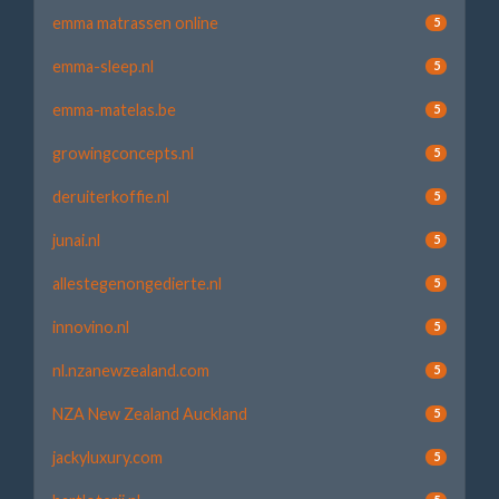
emma matrassen online
5
emma-sleep.nl
5
emma-matelas.be
5
growingconcepts.nl
5
deruiterkoffie.nl
5
junai.nl
5
allestegenongedierte.nl
5
innovino.nl
5
nl.nzanewzealand.com
5
NZA New Zealand Auckland
5
jackyluxury.com
5