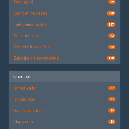
Speelgoed
59
Sport en recreatie
228
Telecommunicatie
137
Warenhuizen
92
Wonen Huis en Tuin
15
Zakelijke dienstverlening
120
Onze tip!
lampen24.be
27
lampen24.nl
27
Besselinklicht.nl
24
Magix.com
23