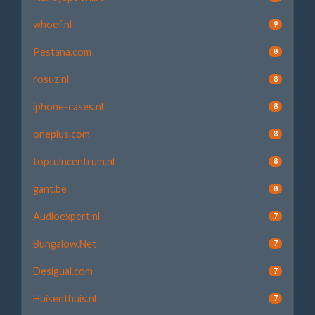
whoef.nl
9
Pestana.com
8
rosuz.nl
8
iphone-cases.nl
8
oneplus.com
8
toptuincentrum.nl
8
gant.be
8
Audioexpert.nl
7
Bungalow.Net
7
Desigual.com
7
Huisenthuis.nl
7