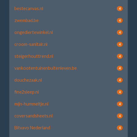
bestecanvas.nl
4
zwembad.be
4
ongediertewinkel.nl
4
croom-sanitair.nl
4
steigerhouttrend.nl
4
vankootentuinenbuitenleven.be
4
douchezaak.nl
4
fine2sleep.nl
4
mijn-hummeltje.nl
4
coversandsheets.nl
4
Bitvavo Nederland
4