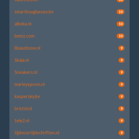
smartbuyglasses.be
10
albeka.nl
10
bemz.com
10
Beautinow.nl
9
Skala.nl
9
Sneakers.nl
9
marleyspoon.nl
9
kaspersky.be
9
bristol.nl
9
tele2.nl
9
tijdvoortijdschriften.nl
9