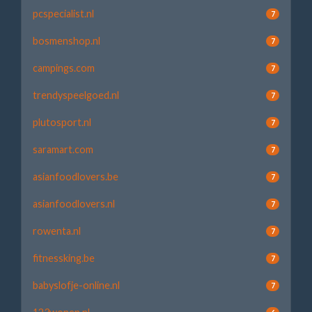
pcspecialist.nl
7
bosmenshop.nl
7
campings.com
7
trendyspeelgoed.nl
7
plutosport.nl
7
saramart.com
7
asianfoodlovers.be
7
asianfoodlovers.nl
7
rowenta.nl
7
fitnessking.be
7
babyslofje-online.nl
7