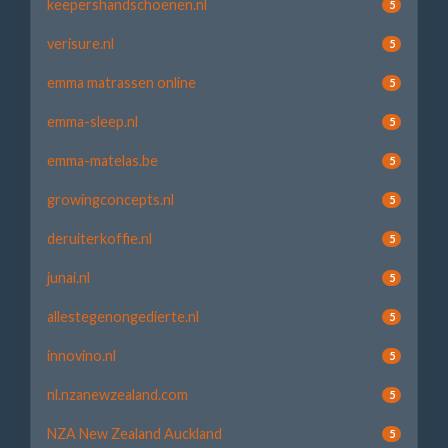
keepershandschoenen.nl
5
verisure.nl
5
emma matrassen online
5
emma-sleep.nl
5
emma-matelas.be
5
growingconcepts.nl
5
deruiterkoffie.nl
5
junai.nl
5
allestegenongedierte.nl
5
innovino.nl
5
nl.nzanewzealand.com
5
NZA New Zealand Auckland
5