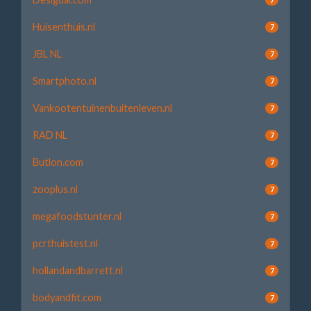
Huisenthuis.nl
7
JBL NL
7
Smartphoto.nl
7
Vankootentuinenbuitenleven.nl
7
RAD NL
7
Butlon.com
7
zooplus.nl
7
megafoodstunter.nl
7
pcrthuistest.nl
7
hollandandbarrett.nl
7
bodyandfit.com
7