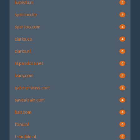
babista.nl
4
spartoo.be
4
spartoo.com
4
clarks.eu
4
clarks.nl
4
nl.pandora.net
4
ivacy.com
4
qatarairways.com
4
saveatrain.com
4
balr.com
4
fonu.nl
4
t-mobile.nl
4