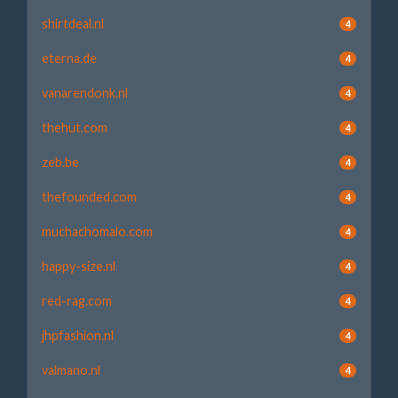
shirtdeal.nl
4
eterna.de
4
vanarendonk.nl
4
thehut.com
4
zeb.be
4
thefounded.com
4
muchachomalo.com
4
happy-size.nl
4
red-rag.com
4
jhpfashion.nl
4
valmano.nl
4