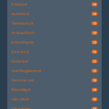
Frisland.nl
14
myzenful.nl
14
Tenstickers.nl
13
its-beautiful.nl
13
bristolshop.be
12
Karo-art.nl
11
Dinnerly.nl
11
smartbuyglasses.nl
11
Iberostar.com
10
Babyveilig.nl
10
tails.com/nl
10
tails.com/be
10