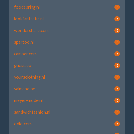
foodspring.nl
5
lookfantastic.nl
5
wondershare.com
5
spartoo.nl
5
camper.com
5
guess.eu
5
yoursclothing.nl
5
valmano.be
5
meyer-mode.nl
5
sandwichfashion.nl
5
odlo.com
5