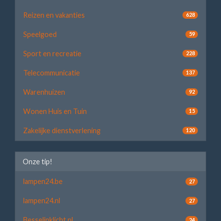
Reizen en vakanties
628
Speelgoed
59
Sport en recreatie
228
Telecommunicatie
137
Warenhuizen
92
Wonen Huis en Tuin
15
Zakelijke dienstverlening
120
Onze tip!
lampen24.be
27
lampen24.nl
27
Besselinklicht.nl
24