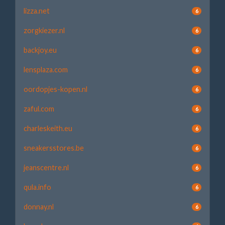
lizza.net
6
zorgkiezer.nl
6
backjoy.eu
6
lensplaza.com
6
oordopjes-kopen.nl
6
zaful.com
6
charleskeith.eu
6
sneakersstores.be
6
jeanscentre.nl
6
qula.info
6
donnay.nl
6