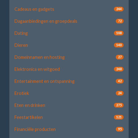
Cadeaus en gadgets
244
Dagaanbiedingen en groepdeals
72
Dating
108
Dieren
140
Domeinnamen en hosting
27
Elektronica en witgoed
248
Entertainment en ontspanning
42
Erotiek
24
Eten en drinken
275
Feestartikelen
121
Financiële producten
95