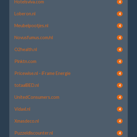
Hotelsviva.com
4
Loberon.nl
4
Meubelpootjes.nl
4
Novusfumus.com/nl
4
O2health.nl
4
Plnktn.com
4
Pricewise.nl - iFrame Energie
4
totaalBED.nl
4
UnitedConsumers.com
4
Vidaxl.nl
4
Xmasdeco.nl
4
Puzzeldiscounter.nl
4