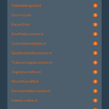
Dekbeddengoed.nl
5
Goos-e.com
5
Karpet24.nl
5
Knuffeldiscounter.nl
5
Overloadworldwide.nl
5
Speeltoesteldiscounter.nl
5
Trapvoertuigdiscounter.nl
5
Vogelvoeronline.nl
5
WorkWear4All.nl
5
Feestwinkeldiscounter.nl
5
Sokken-online.nl
5