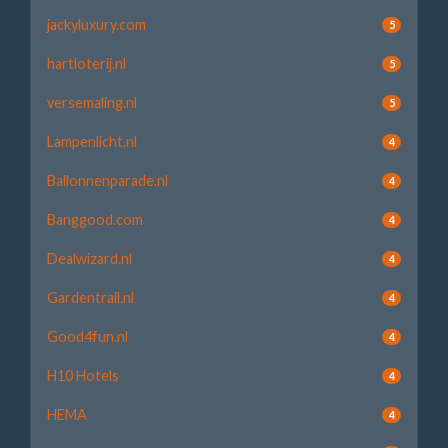
jackyluxury.com
5
hartloterij.nl
5
versemaling.nl
5
Lampenlicht.nl
4
Ballonnenparade.nl
4
Banggood.com
4
Dealwizard.nl
4
Gardentrail.nl
4
Good4fun.nl
4
H10 Hotels
4
HEMA
4