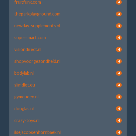
fruitfunk.com
4
theparkplayground.com
4
newday-supplements.nl
4
supersmart.com
4
visiondirect.nl
4
shopvoorgezondheid.nl
4
bodylab.nl
4
slimdiet.eu
4
gymqueen.nl
4
douglas.nl
4
crazy-toys.nl
4
ilsejacobsenhornbaek.nl
4