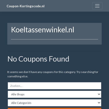
Skip
Coupon-Kortingscode.nl
to
content
Koeltassenwinkel.nl
No Coupons Found
It seems we don’t have any coupons for this category. Try searching for
something else.