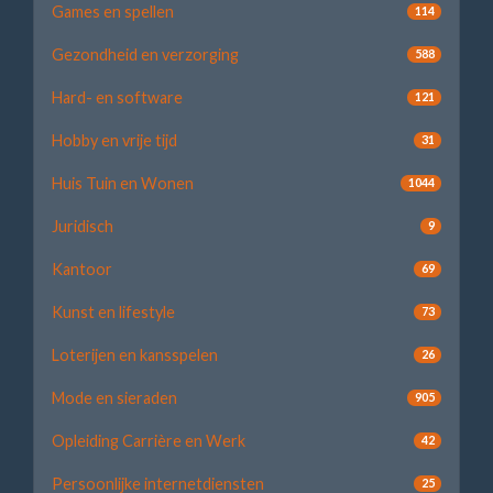
Games en spellen
114
Gezondheid en verzorging
588
Hard- en software
121
Hobby en vrije tijd
31
Huis Tuin en Wonen
1044
Juridisch
9
Kantoor
69
Kunst en lifestyle
73
Loterijen en kansspelen
26
Mode en sieraden
905
Opleiding Carrière en Werk
42
Persoonlijke internetdiensten
25