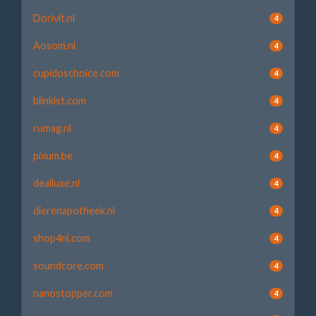
Dorivit.nl
4
Aosom.nl
4
cupidoschoice.com
4
blinkist.com
4
rumag.nl
4
pixum.be
4
dealluxe.nl
4
dierenapotheek.nl
4
shop4nl.com
4
soundcore.com
4
nanostopper.com
4