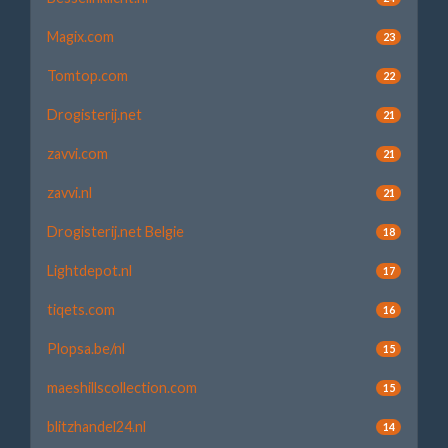
Magix.com
23
Tomtop.com
22
Drogisterij.net
21
zavvi.com
21
zavvi.nl
21
Drogisterij.net Belgie
18
Lightdepot.nl
17
tiqets.com
16
Plopsa.be/nl
15
maeshillscollection.com
15
blitzhandel24.nl
14