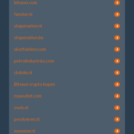
bitvavo.com
4
fanster.nl
4
shapenation.nl
4
shapenation.be
4
skotfashion.com
4
petrolindustries.com
4
cbdolie.nl
4
Bitvavo crypto kopen
4
nzaoutlet.com
4
ovvis.nl
4
pvcvloeren.nl
4
woewoe.nl
4