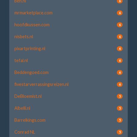
ben.nl
6
mrmarketplace.com
6
hoofdkussen.com
6
nisbets.nl
6
pixartprinting.nl
6
tefal.nl
6
Beddengoed.com
6
fivestarverrassingsreizen.nl
6
DeBloemist.nl
5
Albelli.nl
5
Barrelkings.com
5
Conrad NL
5