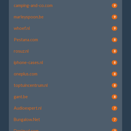
camping-and-co.com
9
marleyspoon.be
9
whoef.nl
9
Pestana.com
8
rosuz.nl
8
iphone-cases.nl
8
oneplus.com
8
toptuincentrum.nl
8
gant.be
8
Audioexpert.nl
7
Bungalow.Net
7
Desigual.com
7