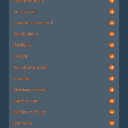
Topsnowshop.nl
6
Vueling.com
6
Condoom-anoniem.nl
6
Watch2day.nl
6
Belvilla NL
6
OAD.nl
6
Auspiteurope.com
6
Govolt.nl
6
Makelaarzoeker.nl
6
bugaboo.com
6
mijntijdschrift.net
6
johnnys.nl
6