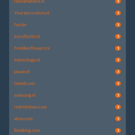
HastaManana.nl
5
Yourdecoration.nl
5
fun.be
5
euroflorist.nl
5
freddiesflowers.nl
5
myheritage.nl
5
pixum.nl
5
telsell.com
5
samsung.nl
5
redrickshaw.com
5
xbox.com
5
Boldking.com
5