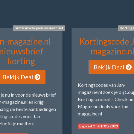
Gratis inschrijven nieuwsbrief
Korting
n-magazine.nl
Kortingscode 
nieuwsbrief
magazine.n
korting
Bekijk Deal
Bekijk Deal
Kortingscodes van Jan-
magazine.nl zoek je bij Co
f je nu in voor de nieuwsbrief
Kortingscode.nl – Check nu
n-magazine.nl en krijg
Magazine deals voor Jan-
atig de beste aanbiedingen
magazine.nl
tingscodes voor Jan
ne in je mailbox
Expired On 01/01/2023