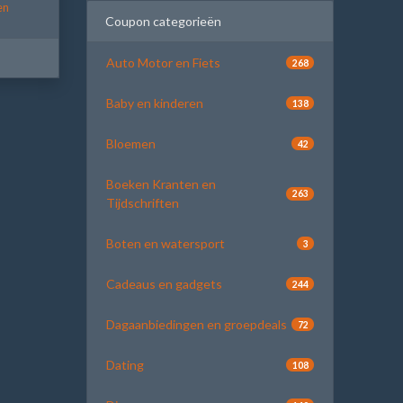
en
Coupon categorieën
Auto Motor en Fiets
268
Baby en kinderen
138
Bloemen
42
Boeken Kranten en
263
Tijdschriften
Boten en watersport
3
Cadeaus en gadgets
244
Dagaanbiedingen en groepdeals
72
Dating
108