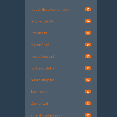
maeshillscollection.com
15
blitzhandel24.nl
14
Frisland.nl
14
myzenful.nl
14
Tenstickers.nl
13
its-beautiful.nl
13
bristolshop.be
12
Karo-art.nl
11
Dinnerly.nl
11
smartbuyglasses.nl
11