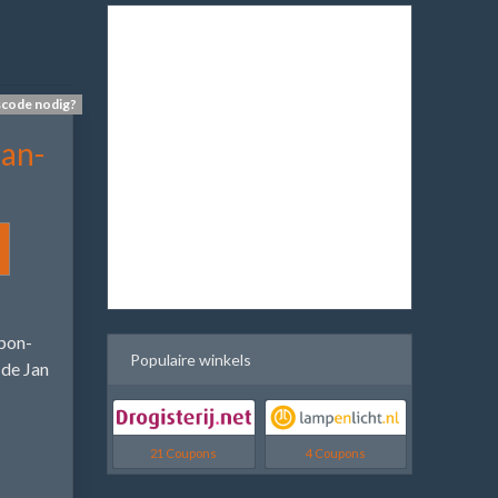
scode nodig?
Jan-
l
upon-
Populaire winkels
 de Jan
21 Coupons
4 Coupons