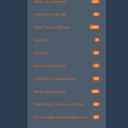
Hard- en software
121
Hobby en vrije tijd
31
Huis Tuin en Wonen
1044
Juridisch
9
Kantoor
69
Kunst en lifestyle
73
Loterijen en kansspelen
26
Mode en sieraden
905
Opleiding Carrière en Werk
42
Persoonlijke internetdiensten
25