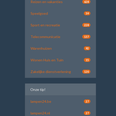
Reizen en vakanties
628
Speelgoed
59
Sport en recreatie
228
Telecommunicatie
137
Warenhuizen
92
Wonen Huis en Tuin
15
Zakelijke dienstverlening
120
Onze tip!
lampen24.be
27
lampen24.nl
27