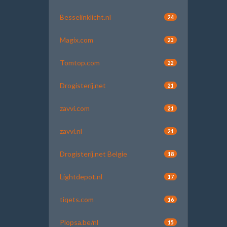
Besselinklicht.nl
24
Magix.com
23
Tomtop.com
22
Drogisterij.net
21
zavvi.com
21
zavvi.nl
21
Drogisterij.net Belgie
18
Lightdepot.nl
17
tiqets.com
16
Plopsa.be/nl
15