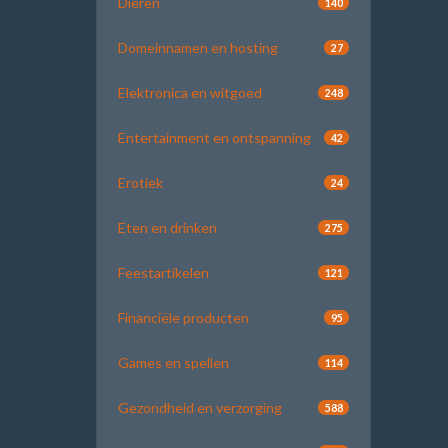
Dieren
140
Domeinnamen en hosting
27
Elektronica en witgoed
248
Entertainment en ontspanning
42
Erotiek
24
Eten en drinken
275
Feestartikelen
121
Financiële producten
95
Games en spellen
114
Gezondheid en verzorging
588