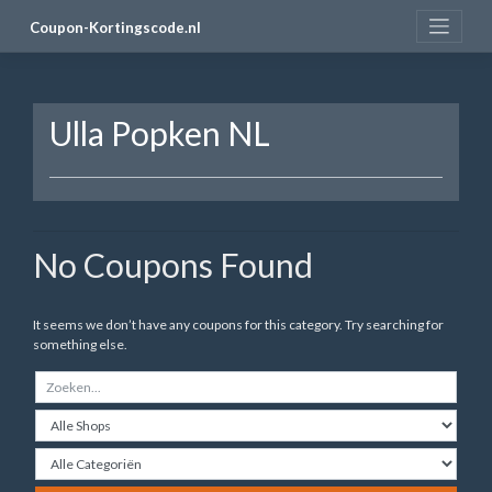
Skip
Coupon-Kortingscode.nl
to
content
Ulla Popken NL
No Coupons Found
It seems we don’t have any coupons for this category. Try searching for
something else.