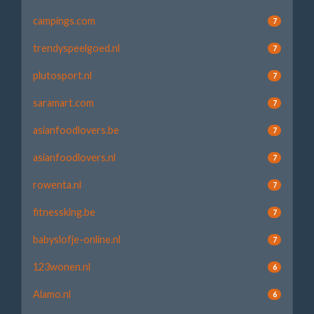
campings.com
7
trendyspeelgoed.nl
7
plutosport.nl
7
saramart.com
7
asianfoodlovers.be
7
asianfoodlovers.nl
7
rowenta.nl
7
fitnessking.be
7
babyslofje-online.nl
7
123wonen.nl
6
Alamo.nl
6