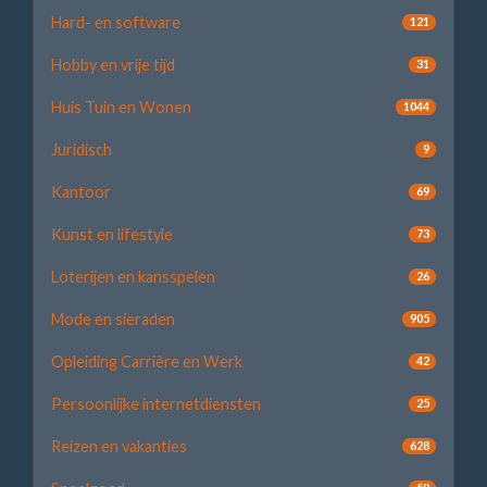
Hard- en software
121
Hobby en vrije tijd
31
Huis Tuin en Wonen
1044
Juridisch
9
Kantoor
69
Kunst en lifestyle
73
Loterijen en kansspelen
26
Mode en sieraden
905
Opleiding Carrière en Werk
42
Persoonlijke internetdiensten
25
Reizen en vakanties
628