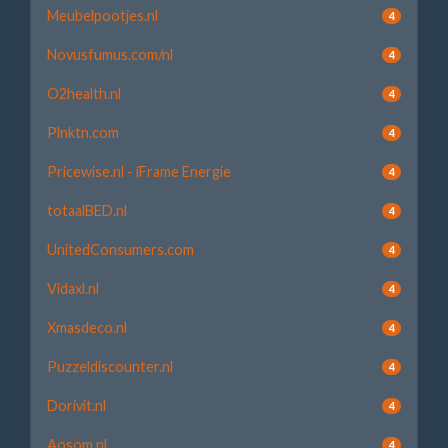
Meubelpootjes.nl
4
Novusfumus.com/nl
4
O2health.nl
4
Plnktn.com
4
Pricewise.nl - iFrame Energie
4
totaalBED.nl
4
UnitedConsumers.com
4
Vidaxl.nl
4
Xmasdeco.nl
4
Puzzeldiscounter.nl
4
Dorivit.nl
4
Aosom.nl
4