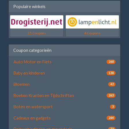
Populaire winkels
21 Coupons
4 Coupons
Coupon categorieën
Auto Motor en Fiets
268
Baby en kinderen
138
Bloemen
42
Boeken Kranten en Tijdschriften
263
Boten en watersport
3
Cadeaus en gadgets
244
72