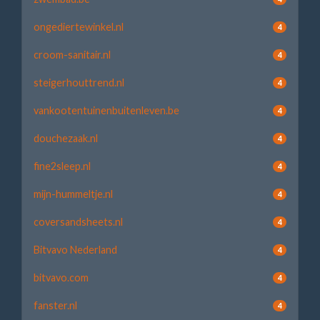
ongediertewinkel.nl
4
croom-sanitair.nl
4
steigerhouttrend.nl
4
vankootentuinenbuitenleven.be
4
douchezaak.nl
4
fine2sleep.nl
4
mijn-hummeltje.nl
4
coversandsheets.nl
4
Bitvavo Nederland
4
bitvavo.com
4
fanster.nl
4