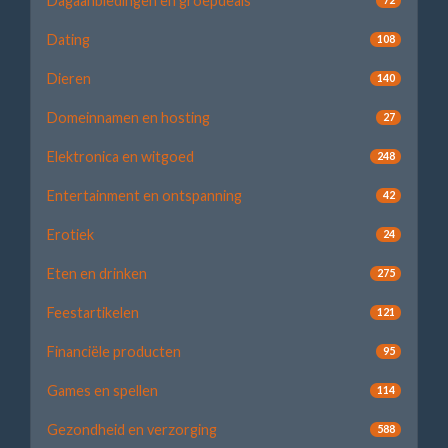
Dagaanbiedingen en groepdeals
Dating
108
Dieren
140
Domeinnamen en hosting
27
Elektronica en witgoed
248
Entertainment en ontspanning
42
Erotiek
24
Eten en drinken
275
Feestartikelen
121
Financiële producten
95
Games en spellen
114
Gezondheid en verzorging
588