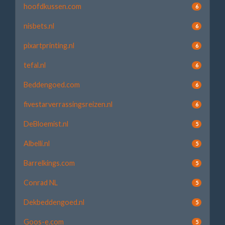
hoofdkussen.com
6
nisbets.nl
6
pixartprinting.nl
6
tefal.nl
6
Beddengoed.com
6
fivestarverrassingsreizen.nl
6
DeBloemist.nl
5
Albelli.nl
5
Barrelkings.com
5
Conrad NL
5
Dekbeddengoed.nl
5
Goos-e.com
5