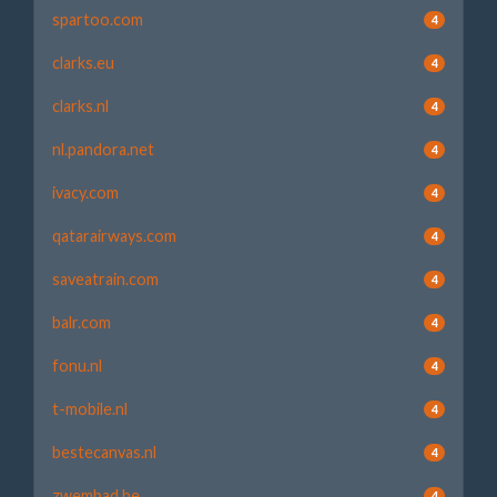
spartoo.com
4
clarks.eu
4
clarks.nl
4
nl.pandora.net
4
ivacy.com
4
qatarairways.com
4
saveatrain.com
4
balr.com
4
fonu.nl
4
t-mobile.nl
4
bestecanvas.nl
4
zwembad.be
4