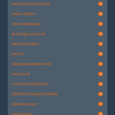
emma matrassen online
5
emma-sleep.nl
5
emma-matelas.be
5
growingconcepts.nl
5
deruiterkoffie.nl
5
junai.nl
5
allestegenongedierte.nl
5
innovino.nl
5
nl.nzanewzealand.com
5
NZA New Zealand Auckland
5
jackyluxury.com
5
hartloterij.nl
5