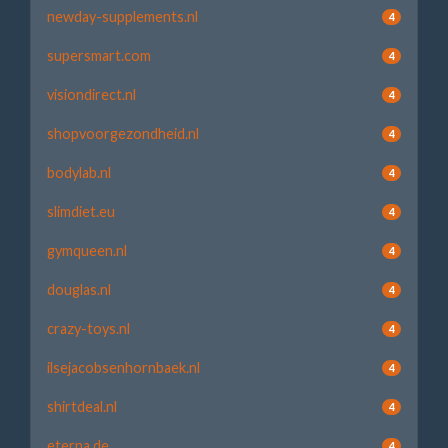
newday-supplements.nl
4
supersmart.com
4
visiondirect.nl
4
shopvoorgezondheid.nl
4
bodylab.nl
4
slimdiet.eu
4
gymqueen.nl
4
douglas.nl
4
crazy-toys.nl
4
ilsejacobsenhornbaek.nl
4
shirtdeal.nl
4
eterna.de
4