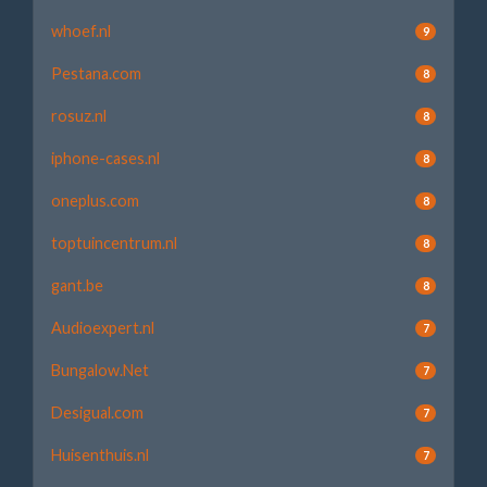
whoef.nl
9
Pestana.com
8
rosuz.nl
8
iphone-cases.nl
8
oneplus.com
8
toptuincentrum.nl
8
gant.be
8
Audioexpert.nl
7
Bungalow.Net
7
Desigual.com
7
Huisenthuis.nl
7