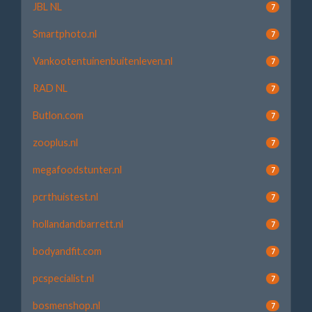
JBL NL
7
Smartphoto.nl
7
Vankootentuinenbuitenleven.nl
7
RAD NL
7
Butlon.com
7
zooplus.nl
7
megafoodstunter.nl
7
pcrthuistest.nl
7
hollandandbarrett.nl
7
bodyandfit.com
7
pcspecialist.nl
7
bosmenshop.nl
7