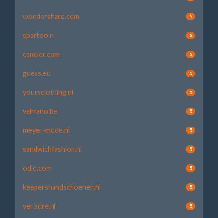
wondershare.com
5
spartoo.nl
5
camper.com
5
guess.eu
5
yoursclothing.nl
5
valmano.be
5
meyer-mode.nl
5
sandwichfashion.nl
5
odlo.com
5
keepershandschoenen.nl
5
verisure.nl
5