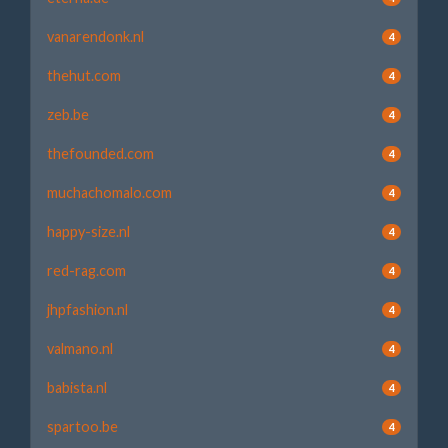
vanarendonk.nl
4
thehut.com
4
zeb.be
4
thefounded.com
4
muchachomalo.com
4
happy-size.nl
4
red-rag.com
4
jhpfashion.nl
4
valmano.nl
4
babista.nl
4
spartoo.be
4