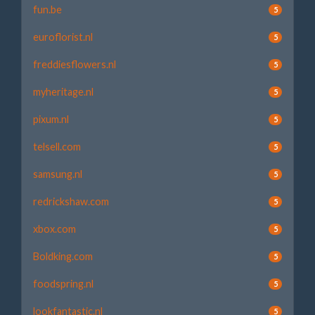
fun.be
5
euroflorist.nl
5
freddiesflowers.nl
5
myheritage.nl
5
pixum.nl
5
telsell.com
5
samsung.nl
5
redrickshaw.com
5
xbox.com
5
Boldking.com
5
foodspring.nl
5
lookfantastic.nl
5