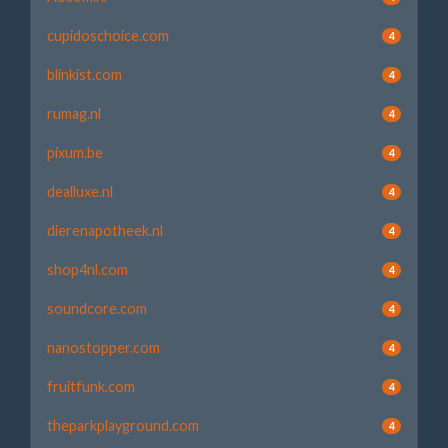
cupidoschoice.com
4
blinkist.com
4
rumag.nl
4
pixum.be
4
dealluxe.nl
4
dierenapotheek.nl
4
shop4nl.com
4
soundcore.com
4
nanostopper.com
4
fruitfunk.com
4
theparkplayground.com
4