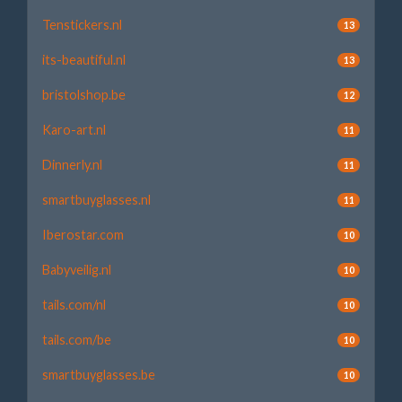
Tenstickers.nl
13
its-beautiful.nl
13
bristolshop.be
12
Karo-art.nl
11
Dinnerly.nl
11
smartbuyglasses.nl
11
Iberostar.com
10
Babyveilig.nl
10
tails.com/nl
10
tails.com/be
10
smartbuyglasses.be
10