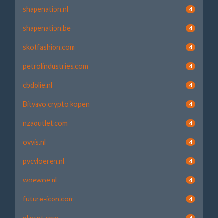
shapenation.nl
4
shapenation.be
4
skotfashion.com
4
petrolindustries.com
4
cbdolie.nl
4
Bitvavo crypto kopen
4
nzaoutlet.com
4
ovvis.nl
4
pvcvloeren.nl
4
woewoe.nl
4
future-icon.com
4
nl.gant.com
4