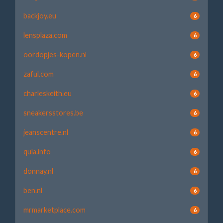
backjoy.eu
6
lensplaza.com
6
oordopjes-kopen.nl
6
zaful.com
6
charleskeith.eu
6
sneakersstores.be
6
jeanscentre.nl
6
qula.info
6
donnay.nl
6
ben.nl
6
mrmarketplace.com
6