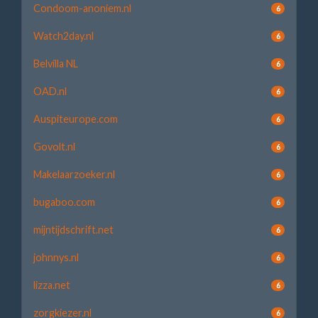
Condoom-anoniem.nl
6
Watch2day.nl
6
Belvilla NL
6
OAD.nl
6
Auspiteurope.com
6
Govolt.nl
6
Makelaarzoeker.nl
6
bugaboo.com
6
mijntijdschrift.net
6
johnnys.nl
6
lizza.net
6
zorgkiezer.nl
6