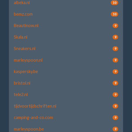
albeka.nl
10
bemz.com
10
Beautinow.nl
9
Skala.nl
9
Sneakers.nl
9
marleyspoon.nl
9
kaspersky.be
9
bristol.nl
9
tele2.nl
9
tijdvoortijdschriften.nl
9
camping-and-co.com
9
marleyspoon.be
9