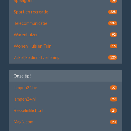
Speelgoed
59
Sport en recreatie
228
Telecommunicatie
137
Warenhuizen
92
Wonen Huis en Tuin
15
Zakelijke dienstverlening
120
Onze tip!
lampen24.be
27
lampen24.nl
27
Besselinklicht.nl
24
Magix.com
23