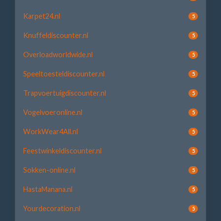
Karpet24.nl
5
Knuffeldiscounter.nl
5
Overloadworldwide.nl
5
Speeltoesteldiscounter.nl
5
Trapvoertuigdiscounter.nl
5
Vogelvoeronline.nl
5
WorkWear4All.nl
5
Feestwinkeldiscounter.nl
5
Sokken-online.nl
5
HastaManana.nl
5
Yourdecoration.nl
5