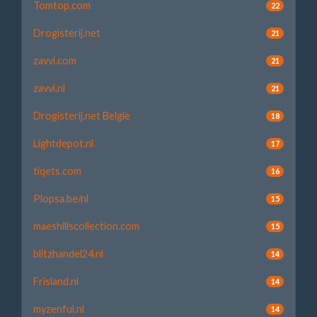
Tomtop.com
22
Drogisterij.net
21
zavvi.com
21
zavvi.nl
21
Drogisterij.net Belgie
18
Lightdepot.nl
17
tiqets.com
16
Plopsa.be/nl
15
maeshillscollection.com
15
blitzhandel24.nl
14
Frisland.nl
14
myzenful.nl
14