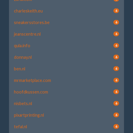
charleskeith.eu
6
sneakersstores.be
6
jeanscentre.nl
6
qula.info
6
donnay.nl
6
ben.nl
6
mrmarketplace.com
6
hoofdkussen.com
6
nisbets.nl
6
pixartprinting.nl
6
tefal.nl
6