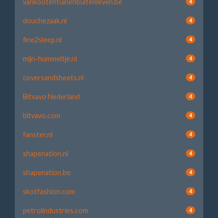
vankootentuinenbuitenleven.be
4
douchezaak.nl
4
fine2sleep.nl
4
mijn-hummeltje.nl
4
coversandsheets.nl
4
Bitvavo Nederland
4
bitvavo.com
4
fanster.nl
4
shapenation.nl
4
shapenation.be
4
skotfashion.com
4
petrolindustries.com
4