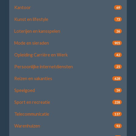
Kantoor
69
Kunst en lifestyle
73
Loterijen en kansspelen
26
Mode en sieraden
905
Opleiding Carrière en Werk
42
Persoonlijke internetdiensten
25
Reizen en vakanties
628
Speelgoed
59
Sport en recreatie
228
Telecommunicatie
137
Warenhuizen
92