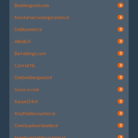
Beddengoed.com
6
fivestarverrassingsreizen.nl
6
DeBloemist.nl
5
Albelli.nl
5
Barrelkings.com
5
Conrad NL
5
Dekbeddengoed.nl
5
Goos-e.com
5
Karpet24.nl
5
Knuffeldiscounter.nl
5
Overloadworldwide.nl
5
Speeltoesteldiscounter.nl
5