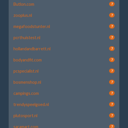
Butlon.com
7
zooplus.nl
7
megafoodstunter.nl
7
pcrthuistest.nl
7
hollandandbarrett.nl
7
bodyandfit.com
7
pcspecialist.nl
7
bosmenshop.nl
7
campings.com
7
trendyspeelgoed.nl
7
plutosport.nl
7
saramart.com
7