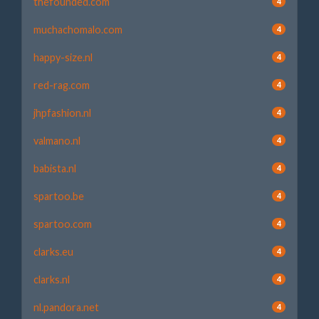
thefounded.com
4
muchachomalo.com
4
happy-size.nl
4
red-rag.com
4
jhpfashion.nl
4
valmano.nl
4
babista.nl
4
spartoo.be
4
spartoo.com
4
clarks.eu
4
clarks.nl
4
nl.pandora.net
4