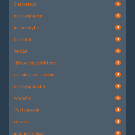
Sneakers.nl
9
marleyspoon.nl
9
kaspersky.be
9
bristol.nl
9
tele2.nl
9
tijdvoortijdschriften.nl
9
camping-and-co.com
9
marleyspoon.be
9
whoef.nl
9
Pestana.com
8
rosuz.nl
8
iphone-cases.nl
8