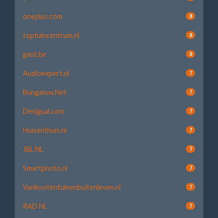
oneplus.com
8
toptuincentrum.nl
8
gant.be
8
Audioexpert.nl
7
Bungalow.Net
7
Desigual.com
7
Huisenthuis.nl
7
JBL NL
7
Smartphoto.nl
7
Vankootentuinenbuitenleven.nl
7
RAD NL
7