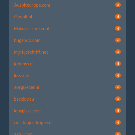
Auspiteurope.com
6
Govolt.nl
6
Makelaarzoeker.nl
6
bugaboo.com
6
mijntijdschrift.net
6
johnnys.nl
6
lizza.net
6
zorgkiezer.nl
6
backjoy.eu
6
lensplaza.com
6
oordopjes-kopen.nl
6
zaful.com
6