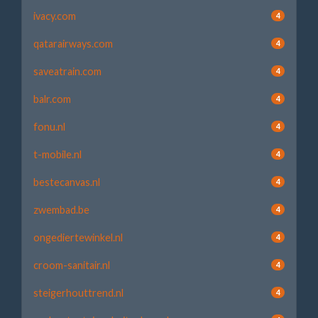
ivacy.com
4
qatarairways.com
4
saveatrain.com
4
balr.com
4
fonu.nl
4
t-mobile.nl
4
bestecanvas.nl
4
zwembad.be
4
ongediertewinkel.nl
4
croom-sanitair.nl
4
steigerhouttrend.nl
4