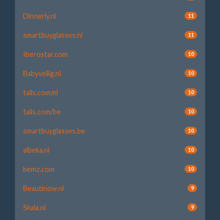
Dinnerly.nl
11
smartbuyglasses.nl
11
Iberostar.com
10
Babyveilig.nl
10
tails.com/nl
10
tails.com/be
10
smartbuyglasses.be
10
albeka.nl
10
bemz.com
10
Beautinow.nl
9
Skala.nl
9