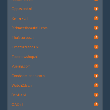
Oppasland.nl
6
Remarkt.nl
6
Richmeetbeautiful.com
6
Thuiscursus.nl
6
Timefortrends.nl
6
Topsnowshop.nl
6
Vueling.com
6
Condoom-anoniem.nl
6
Watch2day.nl
6
Belvilla NL
6
OAD.nl
6