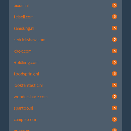
pixum.nl
5
telsell.com
5
samsung.nl
5
redrickshaw.com
5
xbox.com
5
Boldking.com
5
foodspring.nl
5
lookfantastic.nl
5
wondershare.com
5
spartoo.nl
5
camper.com
5
guess.eu
5