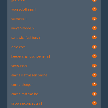
yoursclothing.nl
5
valmano.be
5
meyer-mode.nl
5
sandwichfashion.nl
5
odlo.com
5
keepershandschoenen.nl
5
verisure.nl
5
emma matrassen online
5
emma-sleep.nl
5
emma-matelas.be
5
growingconcepts.nl
5