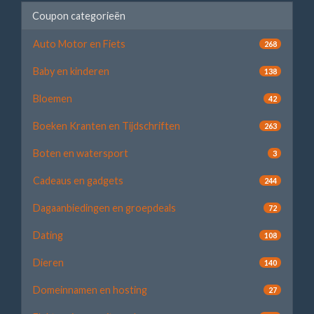
Coupon categorieën
Auto Motor en Fiets
268
Baby en kinderen
138
Bloemen
42
Boeken Kranten en Tijdschriften
263
Boten en watersport
3
Cadeaus en gadgets
244
Dagaanbiedingen en groepdeals
72
Dating
108
Dieren
140
Domeinnamen en hosting
27