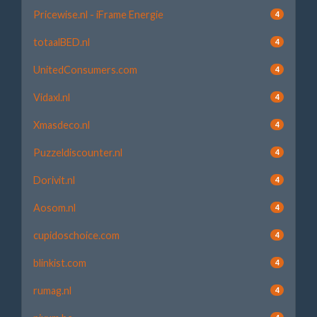
Pricewise.nl - iFrame Energie
4
totaalBED.nl
4
UnitedConsumers.com
4
Vidaxl.nl
4
Xmasdeco.nl
4
Puzzeldiscounter.nl
4
Dorivit.nl
4
Aosom.nl
4
cupidoschoice.com
4
blinkist.com
4
rumag.nl
4