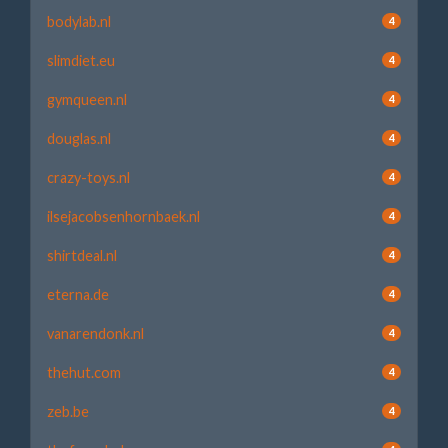
bodylab.nl
4
slimdiet.eu
4
gymqueen.nl
4
douglas.nl
4
crazy-toys.nl
4
ilsejacobsenhornbaek.nl
4
shirtdeal.nl
4
eterna.de
4
vanarendonk.nl
4
thehut.com
4
zeb.be
4