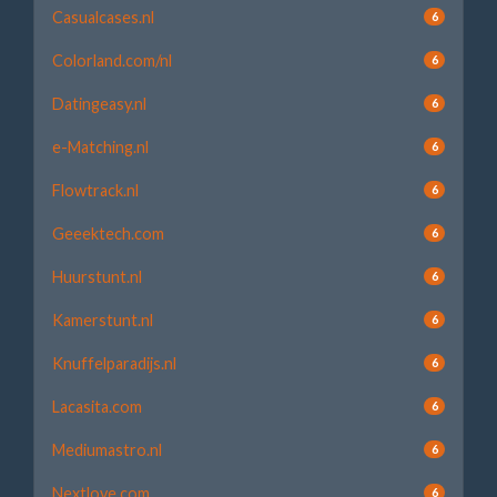
Casualcases.nl
6
Colorland.com/nl
6
Datingeasy.nl
6
e-Matching.nl
6
Flowtrack.nl
6
Geeektech.com
6
Huurstunt.nl
6
Kamerstunt.nl
6
Knuffelparadijs.nl
6
Lacasita.com
6
Mediumastro.nl
6
Nextlove.com
6