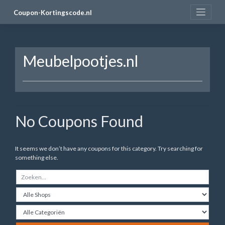
Skip
Coupon-Kortingscode.nl
to
content
Meubelpootjes.nl
No Coupons Found
It seems we don’t have any coupons for this category. Try searching for
something else.