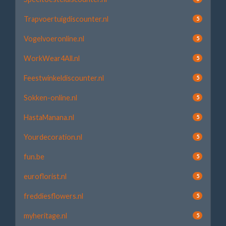
Trapvoertuigdiscounter.nl
5
Vogelvoeronline.nl
5
WorkWear4All.nl
5
Feestwinkeldiscounter.nl
5
Sokken-online.nl
5
HastaManana.nl
5
Yourdecoration.nl
5
fun.be
5
euroflorist.nl
5
freddiesflowers.nl
5
myheritage.nl
5