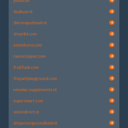
pixum.be
4
dealluxe.nl
4
dierenapotheek.nl
4
shop4nl.com
4
soundcore.com
4
nanostopper.com
4
fruitfunk.com
4
theparkplayground.com
4
newday-supplements.nl
4
supersmart.com
4
visiondirect.nl
4
shopvoorgezondheid.nl
4