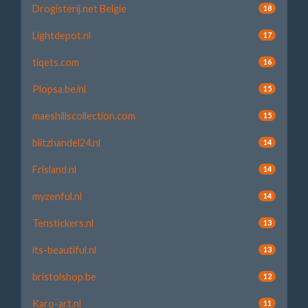
Drogisterij.net Belgie
18
Lightdepot.nl
17
tiqets.com
16
Plopsa.be/nl
15
maeshillscollection.com
15
blitzhandel24.nl
14
Frisland.nl
14
myzenful.nl
14
Tenstickers.nl
13
its-beautiful.nl
13
bristolshop.be
12
Karo-art.nl
11