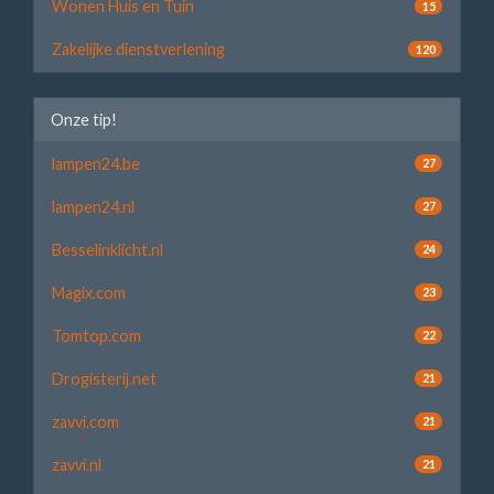
Wonen Huis en Tuin
15
Zakelijke dienstverlening
120
Onze tip!
lampen24.be
27
lampen24.nl
27
Besselinklicht.nl
24
Magix.com
23
Tomtop.com
22
Drogisterij.net
21
zavvi.com
21
zavvi.nl
21