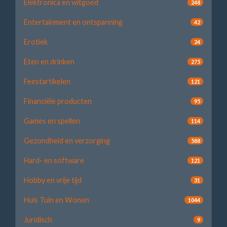
Elektronica en witgoed
248
Entertainment en ontspanning
42
Erotiek
24
Eten en drinken
275
Feestartikelen
121
Financiële producten
95
Games en spellen
114
Gezondheid en verzorging
588
Hard- en software
121
Hobby en vrije tijd
31
Huis Tuin en Wonen
1044
Juridisch
9