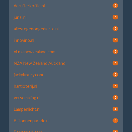
deruiterkoffie.nl
5
junai.nl
5
allestegenongedierte.nl
5
innovino.nl
5
nl.nzanewzealand.com
5
NZA New Zealand Auckland
5
jackyluxury.com
5
hartloterij.nl
5
versemaling.nl
5
Lampenlicht.nl
4
Ballonnenparade.nl
4
4