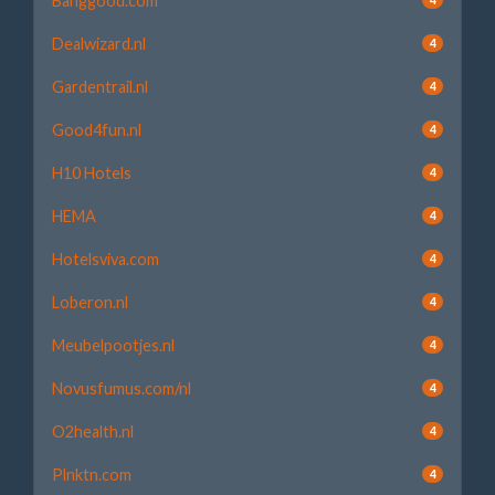
Banggood.com
Dealwizard.nl
4
Gardentrail.nl
4
Good4fun.nl
4
H10 Hotels
4
HEMA
4
Hotelsviva.com
4
Loberon.nl
4
Meubelpootjes.nl
4
Novusfumus.com/nl
4
O2health.nl
4
Plnktn.com
4