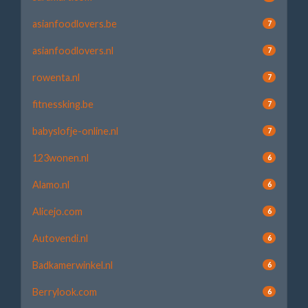
asianfoodlovers.be
7
asianfoodlovers.nl
7
rowenta.nl
7
fitnessking.be
7
babyslofje-online.nl
7
123wonen.nl
6
Alamo.nl
6
Alicejo.com
6
Autovendi.nl
6
Badkamerwinkel.nl
6
Berrylook.com
6