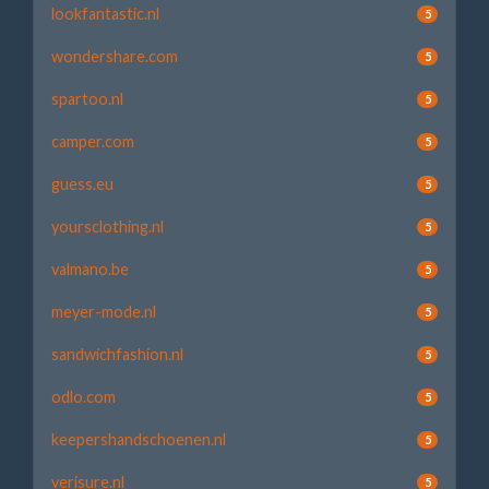
lookfantastic.nl
5
wondershare.com
5
spartoo.nl
5
camper.com
5
guess.eu
5
yoursclothing.nl
5
valmano.be
5
meyer-mode.nl
5
sandwichfashion.nl
5
odlo.com
5
keepershandschoenen.nl
5
verisure.nl
5