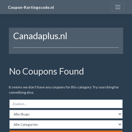
Skip
Coupon-Kortingscode.nl
to
content
Canadaplus.nl
No Coupons Found
It seems we don’t have any coupons for this category. Try searching for
something else.