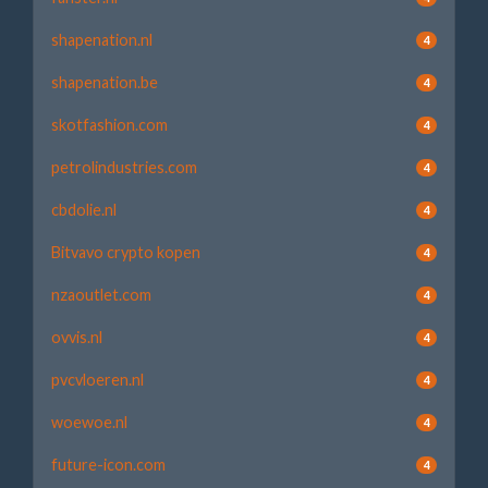
shapenation.nl
4
shapenation.be
4
skotfashion.com
4
petrolindustries.com
4
cbdolie.nl
4
Bitvavo crypto kopen
4
nzaoutlet.com
4
ovvis.nl
4
pvcvloeren.nl
4
woewoe.nl
4
future-icon.com
4