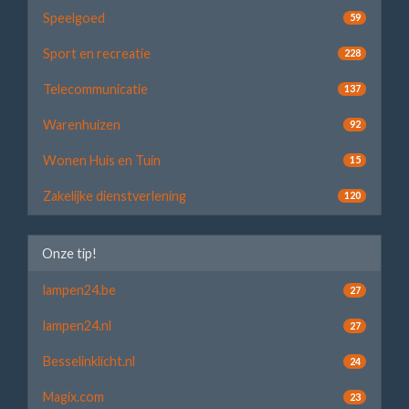
Speelgoed
59
Sport en recreatie
228
Telecommunicatie
137
Warenhuizen
92
Wonen Huis en Tuin
15
Zakelijke dienstverlening
120
Onze tip!
lampen24.be
27
lampen24.nl
27
Besselinklicht.nl
24
Magix.com
23