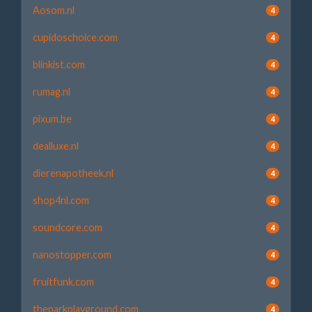
Aosom.nl
4
cupidoschoice.com
4
blinkist.com
4
rumag.nl
4
pixum.be
4
dealluxe.nl
4
dierenapotheek.nl
4
shop4nl.com
4
soundcore.com
4
nanostopper.com
4
fruitfunk.com
4
theparkplayground.com
4