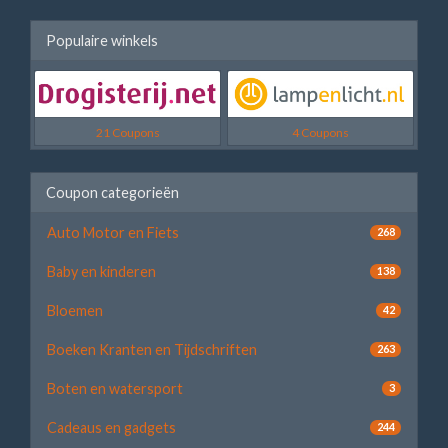
Populaire winkels
21 Coupons
4 Coupons
Coupon categorieën
Auto Motor en Fiets
268
Baby en kinderen
138
Bloemen
42
Boeken Kranten en Tijdschriften
263
Boten en watersport
3
Cadeaus en gadgets
244