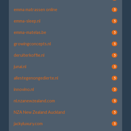
emma matrassen online
5
emma-sleep.nl
5
emma-matelas.be
5
growingconcepts.nl
5
deruiterkoffie.nl
5
junai.nl
5
allestegenongedierte.nl
5
innovino.nl
5
nl.nzanewzealand.com
5
NZA New Zealand Auckland
5
jackyluxury.com
5