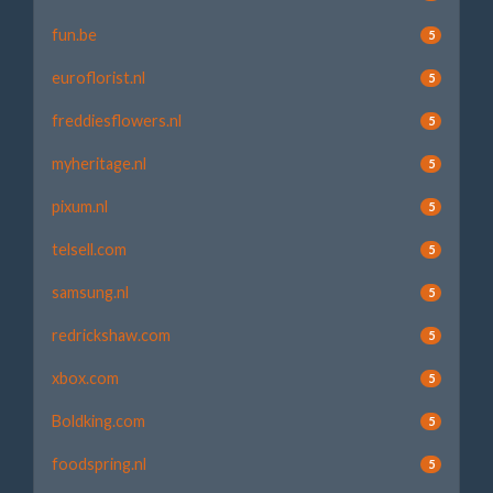
fun.be
5
euroflorist.nl
5
freddiesflowers.nl
5
myheritage.nl
5
pixum.nl
5
telsell.com
5
samsung.nl
5
redrickshaw.com
5
xbox.com
5
Boldking.com
5
foodspring.nl
5