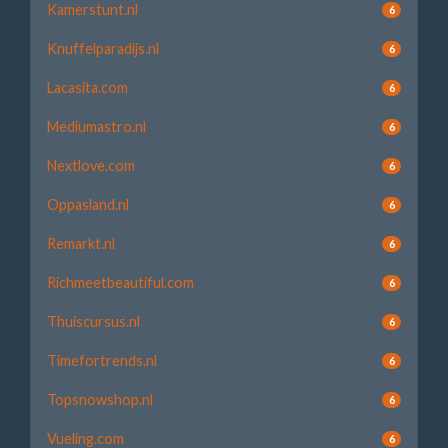
Kamerstunt.nl
6
Knuffelparadijs.nl
6
Lacasita.com
6
Mediumastro.nl
6
Nextlove.com
6
Oppasland.nl
6
Remarkt.nl
6
Richmeetbeautiful.com
6
Thuiscursus.nl
6
Timefortrends.nl
6
Topsnowshop.nl
6
Vueling.com
6