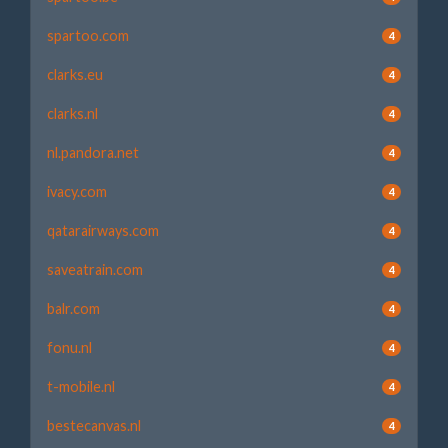
spartoo.com
4
clarks.eu
4
clarks.nl
4
nl.pandora.net
4
ivacy.com
4
qatarairways.com
4
saveatrain.com
4
balr.com
4
fonu.nl
4
t-mobile.nl
4
bestecanvas.nl
4