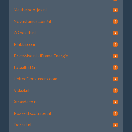
Meubelpootjes.nl
4
Novusfumus.com/nl
4
O2health.nl
4
Plnktn.com
4
Pricewise.nl - iFrame Energie
4
totaalBED.nl
4
UnitedConsumers.com
4
Vidaxl.nl
4
Xmasdeco.nl
4
Puzzeldiscounter.nl
4
Dorivit.nl
4