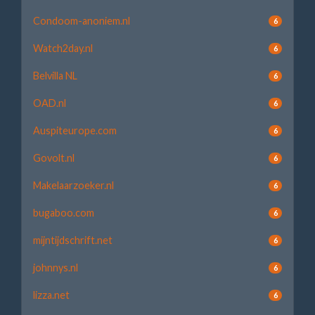
Condoom-anoniem.nl
6
Watch2day.nl
6
Belvilla NL
6
OAD.nl
6
Auspiteurope.com
6
Govolt.nl
6
Makelaarzoeker.nl
6
bugaboo.com
6
mijntijdschrift.net
6
johnnys.nl
6
lizza.net
6