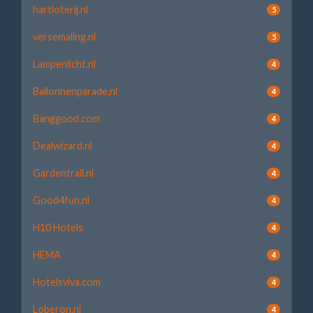
hartloterij.nl
5
versemaling.nl
5
Lampenlicht.nl
4
Ballonnenparade.nl
4
Banggood.com
4
Dealwizard.nl
4
Gardentrail.nl
4
Good4fun.nl
4
H10 Hotels
4
HEMA
4
Hotelsviva.com
4
Loberon.nl
4