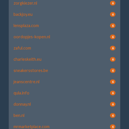
zorgkiezer.nl
6
backjoy.eu
6
lensplaza.com
6
oordopjes-kopen.nl
6
zaful.com
6
charleskeith.eu
6
sneakersstores.be
6
jeanscentre.nl
6
qula.info
6
donnay.nl
6
ben.nl
6
mrmarketplace.com
6