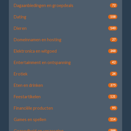
Dagaanbiedingen en groepdeals
72
Dating
108
Dieren
140
Domeinnamen en hosting
27
Elektronica en witgoed
248
Entertainment en ontspanning
42
Erotiek
24
Eten en drinken
275
Feestartikelen
121
Financiële producten
95
Games en spellen
114
Gezondheid en verzorging
588