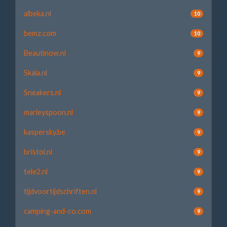
albeka.nl
10
bemz.com
10
Beautinow.nl
9
Skala.nl
9
Sneakers.nl
9
marleyspoon.nl
9
kaspersky.be
9
bristol.nl
9
tele2.nl
9
tijdvoortijdschriften.nl
9
camping-and-co.com
9