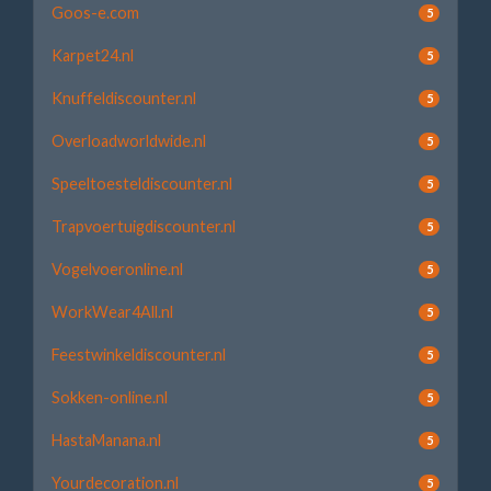
Goos-e.com
5
Karpet24.nl
5
Knuffeldiscounter.nl
5
Overloadworldwide.nl
5
Speeltoesteldiscounter.nl
5
Trapvoertuigdiscounter.nl
5
Vogelvoeronline.nl
5
WorkWear4All.nl
5
Feestwinkeldiscounter.nl
5
Sokken-online.nl
5
HastaManana.nl
5
Yourdecoration.nl
5