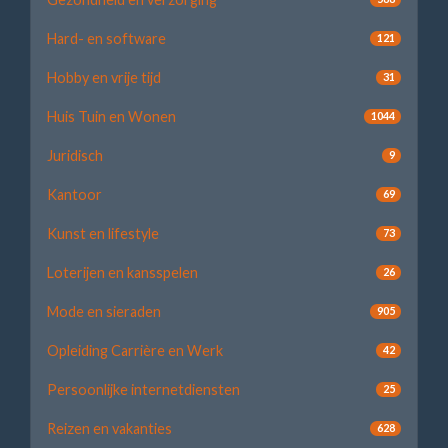
Hard- en software
121
Hobby en vrije tijd
31
Huis Tuin en Wonen
1044
Juridisch
9
Kantoor
69
Kunst en lifestyle
73
Loterijen en kansspelen
26
Mode en sieraden
905
Opleiding Carrière en Werk
42
Persoonlijke internetdiensten
25
Reizen en vakanties
628