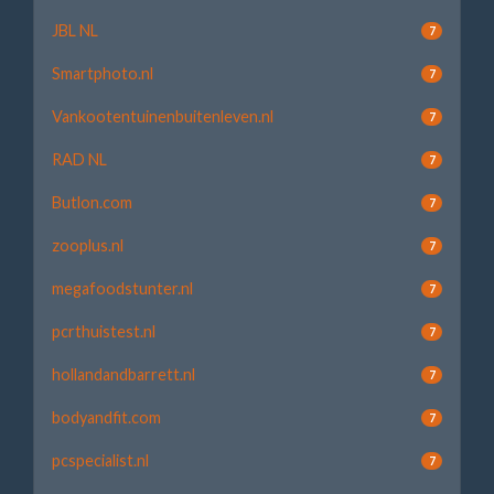
JBL NL
7
Smartphoto.nl
7
Vankootentuinenbuitenleven.nl
7
RAD NL
7
Butlon.com
7
zooplus.nl
7
megafoodstunter.nl
7
pcrthuistest.nl
7
hollandandbarrett.nl
7
bodyandfit.com
7
pcspecialist.nl
7