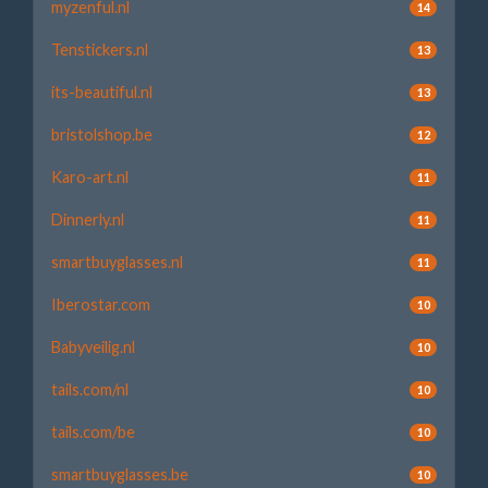
myzenful.nl
14
Tenstickers.nl
13
its-beautiful.nl
13
bristolshop.be
12
Karo-art.nl
11
Dinnerly.nl
11
smartbuyglasses.nl
11
Iberostar.com
10
Babyveilig.nl
10
tails.com/nl
10
tails.com/be
10
smartbuyglasses.be
10