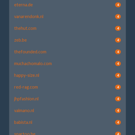
eterna.de
4
vanarendonk.nl
4
thehut.com
4
zeb.be
4
thefounded.com
4
muchachomalo.com
4
happy-size.nl
4
red-rag.com
4
jhpfashion.nl
4
valmano.nl
4
babista.nl
4
spartoo.be
4