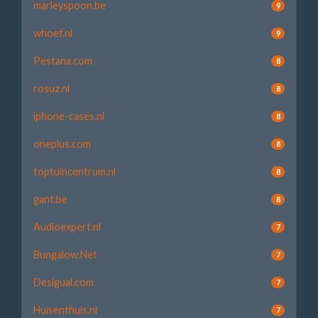
marleyspoon.be
9
whoef.nl
9
Pestana.com
8
rosuz.nl
8
iphone-cases.nl
8
oneplus.com
8
toptuincentrum.nl
8
gant.be
8
Audioexpert.nl
7
Bungalow.Net
7
Desigual.com
7
Huisenthuis.nl
7