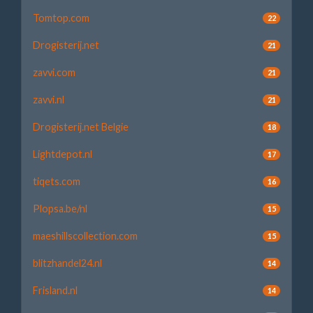
Tomtop.com
22
Drogisterij.net
21
zavvi.com
21
zavvi.nl
21
Drogisterij.net Belgie
18
Lightdepot.nl
17
tiqets.com
16
Plopsa.be/nl
15
maeshillscollection.com
15
blitzhandel24.nl
14
Frisland.nl
14