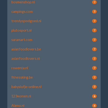
bosmenshop.nl
7
campings.com
7
trendyspeelgoed.nl
7
plutosport.nl
7
saramart.com
7
asianfoodlovers.be
7
asianfoodlovers.nl
7
rowenta.nl
7
fitnessking.be
7
babyslofje-online.nl
7
123wonen.nl
6
Alamo.nl
6