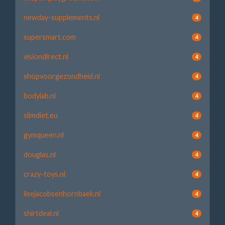
newday-supplements.nl
4
supersmart.com
4
visiondirect.nl
4
shopvoorgezondheid.nl
4
bodylab.nl
4
slimdiet.eu
4
gymqueen.nl
4
douglas.nl
4
crazy-toys.nl
4
ilsejacobsenhornbaek.nl
4
shirtdeal.nl
4