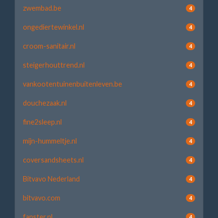
zwembad.be
4
ongediertewinkel.nl
4
croom-sanitair.nl
4
steigerhouttrend.nl
4
vankootentuinenbuitenleven.be
4
douchezaak.nl
4
fine2sleep.nl
4
mijn-hummeltje.nl
4
coversandsheets.nl
4
Bitvavo Nederland
4
bitvavo.com
4
fanster.nl
4