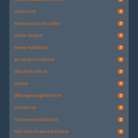
verisure.nl
5
emma matrassen online
5
emma-sleep.nl
5
emma-matelas.be
5
growingconcepts.nl
5
deruiterkoffie.nl
5
junai.nl
5
allestegenongedierte.nl
5
innovino.nl
5
nl.nzanewzealand.com
5
NZA New Zealand Auckland
5