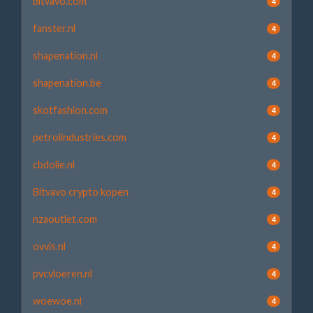
bitvavo.com
4
fanster.nl
4
shapenation.nl
4
shapenation.be
4
skotfashion.com
4
petrolindustries.com
4
cbdolie.nl
4
Bitvavo crypto kopen
4
nzaoutlet.com
4
ovvis.nl
4
pvcvloeren.nl
4
woewoe.nl
4