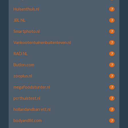
Huisenthuis.nl
7
JBL NL
7
Smartphoto.nl
7
Vankootentuinenbuitenleven.nl
7
RAD NL
7
Butlon.com
7
zooplus.nl
7
megafoodstunter.nl
7
pcrthuistest.nl
7
hollandandbarrett.nl
7
bodyandfit.com
7