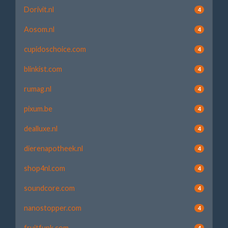
Dorivit.nl
4
Aosom.nl
4
cupidoschoice.com
4
blinkist.com
4
rumag.nl
4
pixum.be
4
dealluxe.nl
4
dierenapotheek.nl
4
shop4nl.com
4
soundcore.com
4
nanostopper.com
4
fruitfunk.com
4