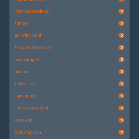
Yourdecoration.nl
5
fun.be
5
euroflorist.nl
5
freddiesflowers.nl
5
myheritage.nl
5
pixum.nl
5
telsell.com
5
samsung.nl
5
redrickshaw.com
5
xbox.com
5
Boldking.com
5