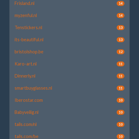
Frisland.nl
14
myzenful.nl
14
Tenstickers.nl
13
its-beautiful.nl
13
bristolshop.be
12
Karo-art.nl
11
Dinnerly.nl
11
smartbuyglasses.nl
11
Iberostar.com
10
Babyveilig.nl
10
tails.com/nl
10
tails.com/be
10