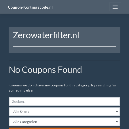
Skip
Coupon-Kortingscode.nl
to
content
Zerowaterfilter.nl
No Coupons Found
It seems we don’t have any coupons for this category. Try searching for
something else.