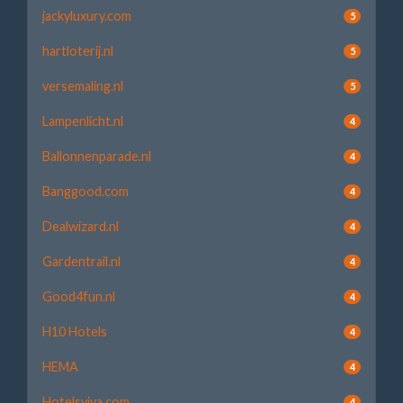
jackyluxury.com
5
hartloterij.nl
5
versemaling.nl
5
Lampenlicht.nl
4
Ballonnenparade.nl
4
Banggood.com
4
Dealwizard.nl
4
Gardentrail.nl
4
Good4fun.nl
4
H10 Hotels
4
HEMA
4
Hotelsviva.com
4