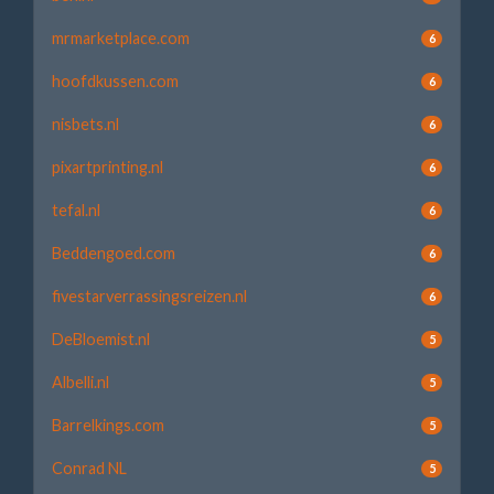
mrmarketplace.com
6
hoofdkussen.com
6
nisbets.nl
6
pixartprinting.nl
6
tefal.nl
6
Beddengoed.com
6
fivestarverrassingsreizen.nl
6
DeBloemist.nl
5
Albelli.nl
5
Barrelkings.com
5
Conrad NL
5