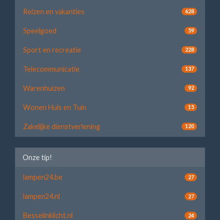
Reizen en vakanties
628
Speelgoed
59
Sport en recreatie
228
Telecommunicatie
137
Warenhuizen
92
Wonen Huis en Tuin
15
Zakelijke dienstverlening
120
Onze tip!
lampen24.be
27
lampen24.nl
27
Besselinklicht.nl
24