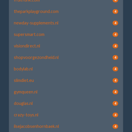
theparkplayground.com
4
newday-supplements.nl
4
supersmart.com
4
visiondirect.nl
4
shopvoorgezondheid.nl
4
bodylab.nl
4
slimdiet.eu
4
gymqueen.nl
4
douglas.nl
4
crazy-toys.nl
4
ilsejacobsenhornbaek.nl
4