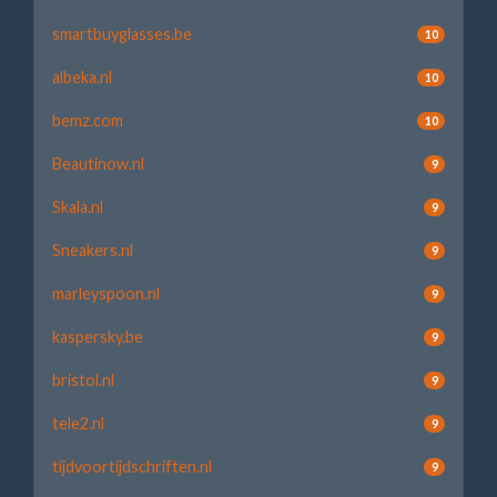
smartbuyglasses.be
10
albeka.nl
10
bemz.com
10
Beautinow.nl
9
Skala.nl
9
Sneakers.nl
9
marleyspoon.nl
9
kaspersky.be
9
bristol.nl
9
tele2.nl
9
tijdvoortijdschriften.nl
9