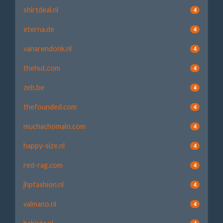
shirtdeal.nl
4
eterna.de
4
vanarendonk.nl
4
thehut.com
4
zeb.be
4
thefounded.com
4
muchachomalo.com
4
happy-size.nl
4
red-rag.com
4
jhpfashion.nl
4
valmano.nl
4