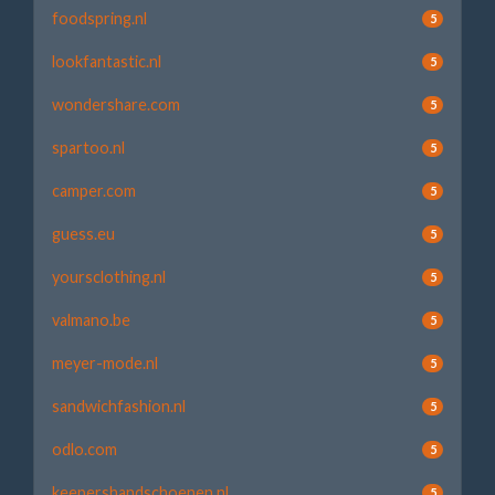
foodspring.nl
5
lookfantastic.nl
5
wondershare.com
5
spartoo.nl
5
camper.com
5
guess.eu
5
yoursclothing.nl
5
valmano.be
5
meyer-mode.nl
5
sandwichfashion.nl
5
odlo.com
5
keepershandschoenen.nl
5