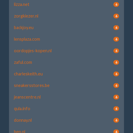
lizza.net
6
zorgkiezer.nl
6
backjoy.eu
6
lensplaza.com
6
oordopjes-kopen.nl
6
zaful.com
6
charleskeith.eu
6
sneakersstores.be
6
jeanscentre.nl
6
qula.info
6
donnay.nl
6
ben.nl
6