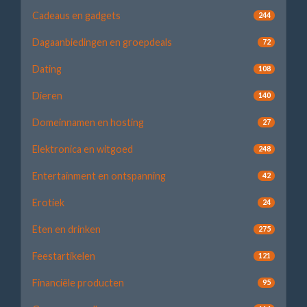
Cadeaus en gadgets
244
Dagaanbiedingen en groepdeals
72
Dating
108
Dieren
140
Domeinnamen en hosting
27
Elektronica en witgoed
248
Entertainment en ontspanning
42
Erotiek
24
Eten en drinken
275
Feestartikelen
121
Financiële producten
95