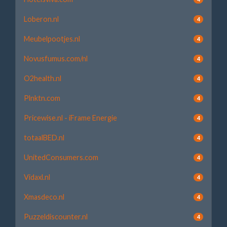
Loberon.nl
4
Meubelpootjes.nl
4
Novusfumus.com/nl
4
O2health.nl
4
Plnktn.com
4
Pricewise.nl - iFrame Energie
4
totaalBED.nl
4
UnitedConsumers.com
4
Vidaxl.nl
4
Xmasdeco.nl
4
Puzzeldiscounter.nl
4