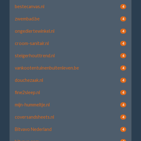
bestecanvas.nl
4
zwembad.be
4
ongediertewinkel.nl
4
croom-sanitair.nl
4
steigerhouttrend.nl
4
vankootentuinenbuitenleven.be
4
douchezaak.nl
4
fine2sleep.nl
4
mijn-hummeltje.nl
4
coversandsheets.nl
4
Bitvavo Nederland
4