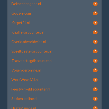
Dekbeddengoed.nl
5
Goos-e.com
5
Karpet24.nl
5
Knuffeldiscounter.nl
5
Overloadworldwide.nl
5
Speeltoesteldiscounter.nl
5
Trapvoertuigdiscounter.nl
5
Vogelvoeronline.nl
5
WorkWear4All.nl
5
Feestwinkeldiscounter.nl
5
Sokken-online.nl
5
HastaManana.nl
5