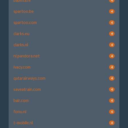
babista.nl
4
spartoo.be
4
spartoo.com
4
clarks.eu
4
clarks.nl
4
nl.pandora.net
4
ivacy.com
4
qatarairways.com
4
saveatrain.com
4
balr.com
4
fonu.nl
4
t-mobile.nl
4