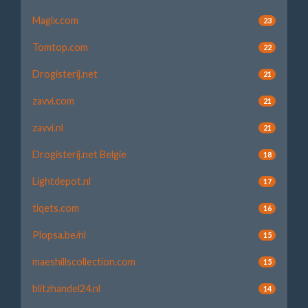
Magix.com
23
Tomtop.com
22
Drogisterij.net
21
zavvi.com
21
zavvi.nl
21
Drogisterij.net Belgie
18
Lightdepot.nl
17
tiqets.com
16
Plopsa.be/nl
15
maeshillscollection.com
15
blitzhandel24.nl
14