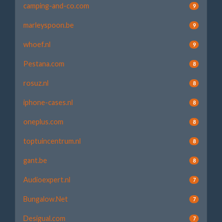
camping-and-co.com
9
marleyspoon.be
9
whoef.nl
9
Pestana.com
8
rosuz.nl
8
iphone-cases.nl
8
oneplus.com
8
toptuincentrum.nl
8
gant.be
8
Audioexpert.nl
7
Bungalow.Net
7
Desigual.com
7