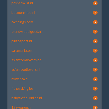
pcspecialist.nl
7
bosmenshop.nl
7
campings.com
7
trendyspeelgoed.nl
7
plutosport.nl
7
saramart.com
7
asianfoodlovers.be
7
asianfoodlovers.nl
7
rowenta.nl
7
fitnessking.be
7
babyslofje-online.nl
7
123wonen.nl
6