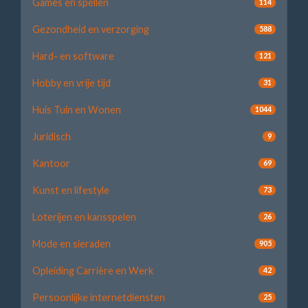
Games en spellen
114
Gezondheid en verzorging
588
Hard- en software
121
Hobby en vrije tijd
31
Huis Tuin en Wonen
1044
Juridisch
9
Kantoor
69
Kunst en lifestyle
73
Loterijen en kansspelen
26
Mode en sieraden
905
Opleiding Carrière en Werk
42
Persoonlijke internetdiensten
25