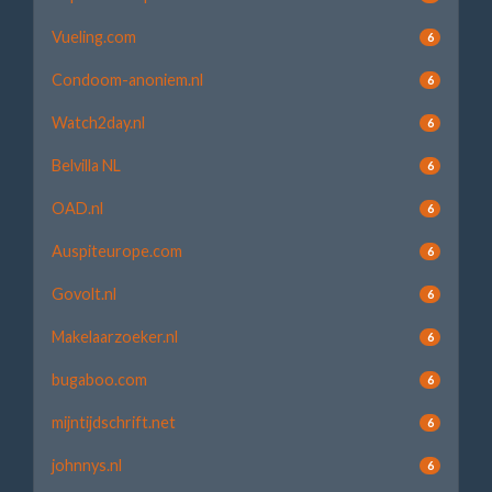
Vueling.com
6
Condoom-anoniem.nl
6
Watch2day.nl
6
Belvilla NL
6
OAD.nl
6
Auspiteurope.com
6
Govolt.nl
6
Makelaarzoeker.nl
6
bugaboo.com
6
mijntijdschrift.net
6
johnnys.nl
6