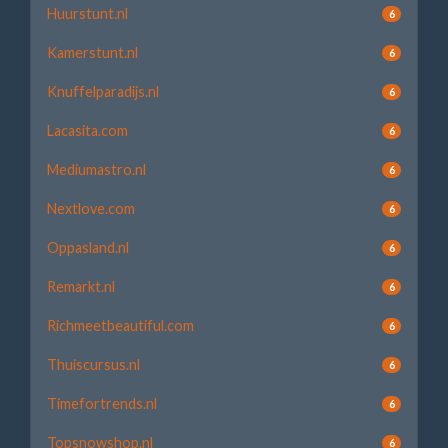
Huurstunt.nl
6
Kamerstunt.nl
6
Knuffelparadijs.nl
6
Lacasita.com
6
Mediumastro.nl
6
Nextlove.com
6
Oppasland.nl
6
Remarkt.nl
6
Richmeetbeautiful.com
6
Thuiscursus.nl
6
Timefortrends.nl
6
Topsnowshop.nl
6