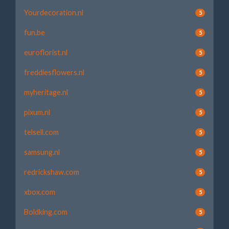
Yourdecoration.nl
5
fun.be
5
euroflorist.nl
5
freddiesflowers.nl
5
myheritage.nl
5
pixum.nl
5
telsell.com
5
samsung.nl
5
redrickshaw.com
5
xbox.com
5
Boldking.com
5