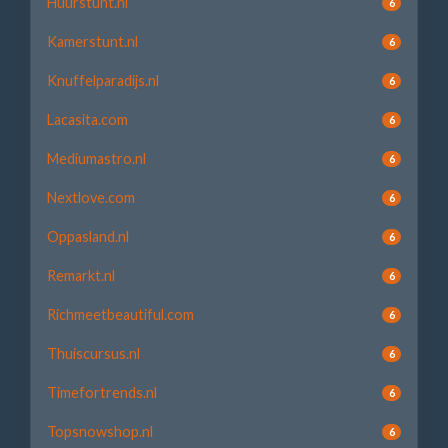
Huurstunt.nl
6
Kamerstunt.nl
6
Knuffelparadijs.nl
6
Lacasita.com
6
Mediumastro.nl
6
Nextlove.com
6
Oppasland.nl
6
Remarkt.nl
6
Richmeetbeautiful.com
6
Thuiscursus.nl
6
Timefortrends.nl
6
Topsnowshop.nl
6