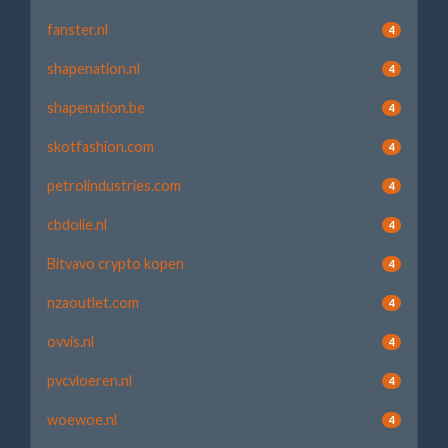
fanster.nl
4
shapenation.nl
4
shapenation.be
4
skotfashion.com
4
petrolindustries.com
4
cbdolie.nl
4
Bitvavo crypto kopen
4
nzaoutlet.com
4
ovvis.nl
4
pvcvloeren.nl
4
woewoe.nl
4