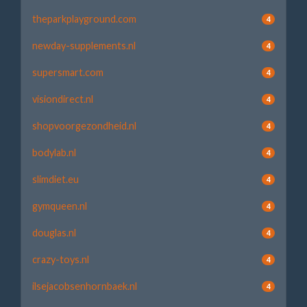
theparkplayground.com
4
newday-supplements.nl
4
supersmart.com
4
visiondirect.nl
4
shopvoorgezondheid.nl
4
bodylab.nl
4
slimdiet.eu
4
gymqueen.nl
4
douglas.nl
4
crazy-toys.nl
4
ilsejacobsenhornbaek.nl
4