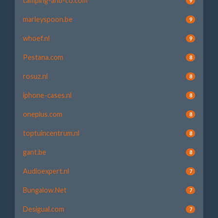
camping-and-co.com
9
marleyspoon.be
9
whoef.nl
9
Pestana.com
8
rosuz.nl
8
iphone-cases.nl
8
oneplus.com
8
toptuincentrum.nl
8
gant.be
8
Audioexpert.nl
7
Bungalow.Net
7
Desigual.com
7