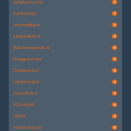
jackyluxury.com
5
hartloterij.nl
5
versemaling.nl
5
Lampenlicht.nl
4
Ballonnenparade.nl
4
Banggood.com
4
Dealwizard.nl
4
Gardentrail.nl
4
Good4fun.nl
4
H10 Hotels
4
HEMA
4
Hotelsviva.com
4