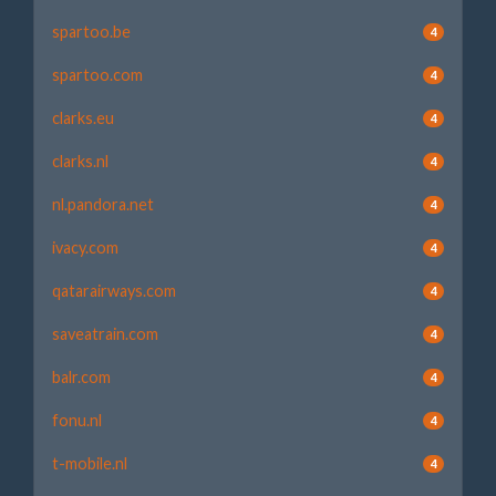
spartoo.be
4
spartoo.com
4
clarks.eu
4
clarks.nl
4
nl.pandora.net
4
ivacy.com
4
qatarairways.com
4
saveatrain.com
4
balr.com
4
fonu.nl
4
t-mobile.nl
4