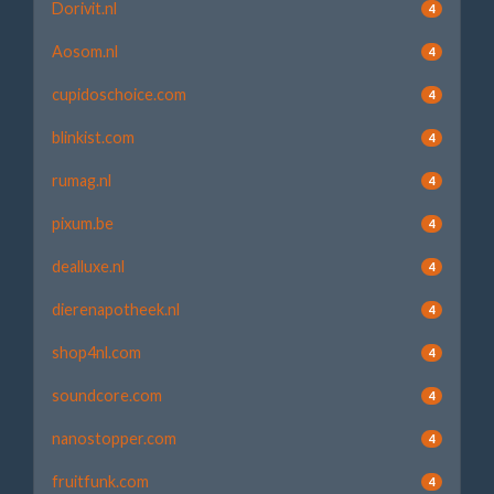
Dorivit.nl
4
Aosom.nl
4
cupidoschoice.com
4
blinkist.com
4
rumag.nl
4
pixum.be
4
dealluxe.nl
4
dierenapotheek.nl
4
shop4nl.com
4
soundcore.com
4
nanostopper.com
4
fruitfunk.com
4