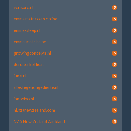
verisure.nl
5
emma matrassen online
5
emma-sleep.nl
5
emma-matelas.be
5
growingconcepts.nl
5
deruiterkoffie.nl
5
junai.nl
5
allestegenongedierte.nl
5
innovino.nl
5
nl.nzanewzealand.com
5
NZA New Zealand Auckland
5