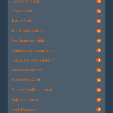
Dekbeddengoed.nl
5
Goos-e.com
5
Karpet24.nl
5
Knuffeldiscounter.nl
5
Overloadworldwide.nl
5
Speeltoesteldiscounter.nl
5
Trapvoertuigdiscounter.nl
5
Vogelvoeronline.nl
5
WorkWear4All.nl
5
Feestwinkeldiscounter.nl
5
Sokken-online.nl
5
HastaManana.nl
5