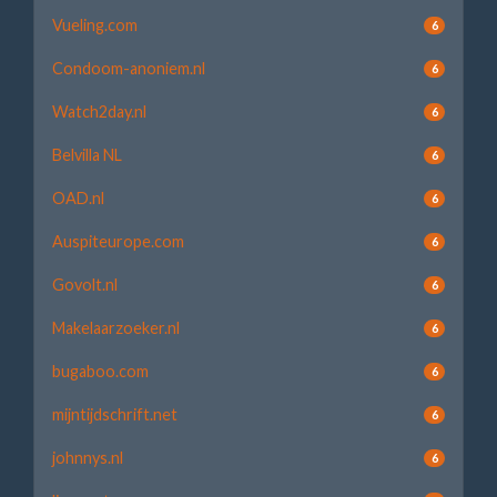
Vueling.com
6
Condoom-anoniem.nl
6
Watch2day.nl
6
Belvilla NL
6
OAD.nl
6
Auspiteurope.com
6
Govolt.nl
6
Makelaarzoeker.nl
6
bugaboo.com
6
mijntijdschrift.net
6
johnnys.nl
6