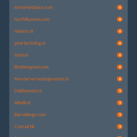
mrmarketplace.com
6
hoofdkussen.com
6
nisbets.nl
6
pixartprinting.nl
6
tefal.nl
6
Beddengoed.com
6
fivestarverrassingsreizen.nl
6
DeBloemist.nl
5
Albelli.nl
5
Barrelkings.com
5
Conrad NL
5