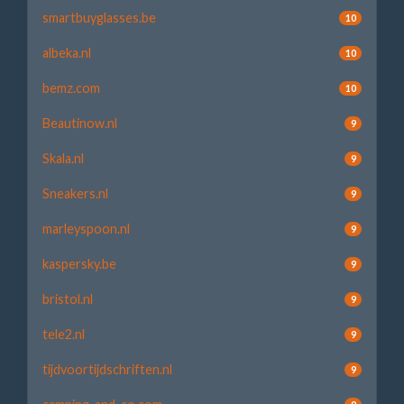
smartbuyglasses.be
10
albeka.nl
10
bemz.com
10
Beautinow.nl
9
Skala.nl
9
Sneakers.nl
9
marleyspoon.nl
9
kaspersky.be
9
bristol.nl
9
tele2.nl
9
tijdvoortijdschriften.nl
9