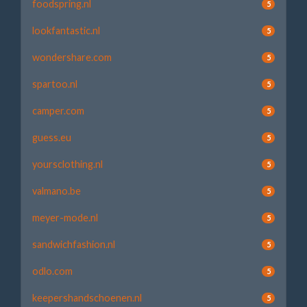
foodspring.nl
5
lookfantastic.nl
5
wondershare.com
5
spartoo.nl
5
camper.com
5
guess.eu
5
yoursclothing.nl
5
valmano.be
5
meyer-mode.nl
5
sandwichfashion.nl
5
odlo.com
5
keepershandschoenen.nl
5