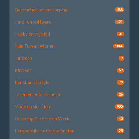
Gezondheid en verzorging
588
Hard- en software
121
Hobby en vrije tijd
31
Huis Tuin en Wonen
1044
Juridisch
9
Kantoor
69
Kunst en lifestyle
73
Loterijen en kansspelen
26
Mode en sieraden
905
Opleiding Carrière en Werk
42
Persoonlijke internetdiensten
25