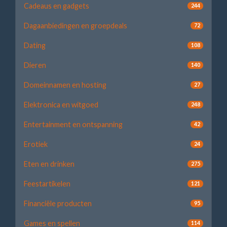
Cadeaus en gadgets
244
Dagaanbiedingen en groepdeals
72
Dating
108
Dieren
140
Domeinnamen en hosting
27
Elektronica en witgoed
248
Entertainment en ontspanning
42
Erotiek
24
Eten en drinken
275
Feestartikelen
121
Financiële producten
95
Games en spellen
114