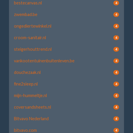
bestecanvas.nl
4
zwembad.be
4
ongediertewinkel.nl
4
croom-sanitair.nl
4
steigerhouttrend.nl
4
vankootentuinenbuitenleven.be
4
douchezaak.nl
4
fine2sleep.nl
4
mijn-hummeltje.nl
4
coversandsheets.nl
4
Bitvavo Nederland
4
bitvavo.com
4