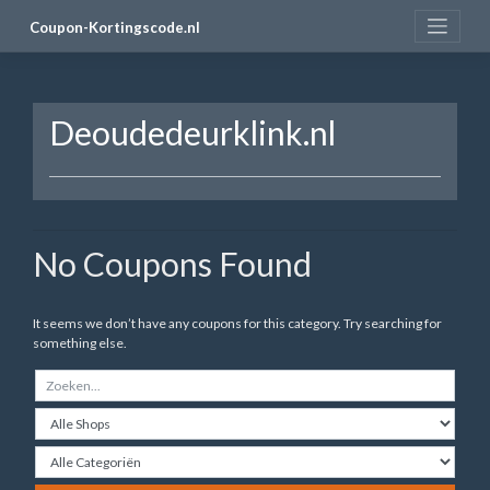
Skip
Coupon-Kortingscode.nl
to
content
Deoudedeurklink.nl
No Coupons Found
It seems we don’t have any coupons for this category. Try searching for
something else.