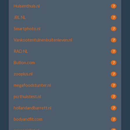
Huisenthuis.nl
7
JBL NL
7
Smartphoto.nl
7
Vankootentuinenbuitenleven.nl
7
RAD NL
7
Butlon.com
7
zooplus.nl
7
megafoodstunter.nl
7
pcrthuistest.nl
7
hollandandbarrett.nl
7
bodyandfit.com
7