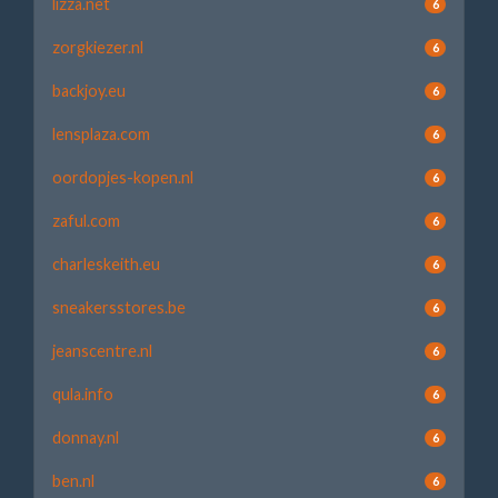
lizza.net
6
zorgkiezer.nl
6
backjoy.eu
6
lensplaza.com
6
oordopjes-kopen.nl
6
zaful.com
6
charleskeith.eu
6
sneakersstores.be
6
jeanscentre.nl
6
qula.info
6
donnay.nl
6
ben.nl
6