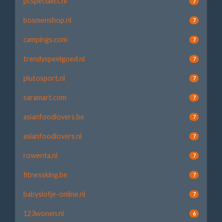
pcspecialist.nl
7
bosmenshop.nl
7
campings.com
7
trendyspeelgoed.nl
7
plutosport.nl
7
saramart.com
7
asianfoodlovers.be
7
asianfoodlovers.nl
7
rowenta.nl
7
fitnessking.be
7
babyslofje-online.nl
7
123wonen.nl
6