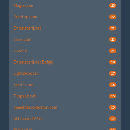
Magix.com
23
Tomtop.com
22
Drogisterij.net
21
zavvi.com
21
zavvi.nl
21
Drogisterij.net Belgie
18
Lightdepot.nl
17
tiqets.com
16
Plopsa.be/nl
15
maeshillscollection.com
15
blitzhandel24.nl
14
Frisland.nl
14