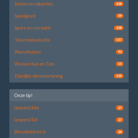
Reizen en vakanties
628
Speelgoed
59
Sport en recreatie
228
Telecommunicatie
137
Warenhuizen
92
Wonen Huis en Tuin
15
Zakelijke dienstverlening
120
Onze tip!
lampen24.be
27
lampen24.nl
27
Besselinklicht.nl
24