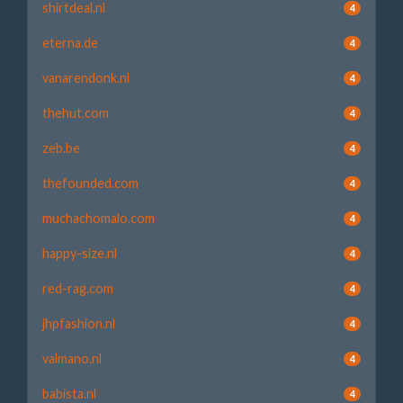
shirtdeal.nl
4
eterna.de
4
vanarendonk.nl
4
thehut.com
4
zeb.be
4
thefounded.com
4
muchachomalo.com
4
happy-size.nl
4
red-rag.com
4
jhpfashion.nl
4
valmano.nl
4
babista.nl
4