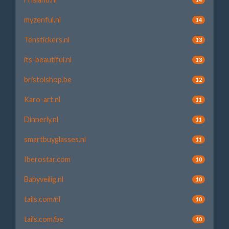
myzenful.nl
14
Tenstickers.nl
13
its-beautiful.nl
13
bristolshop.be
12
Karo-art.nl
11
Dinnerly.nl
11
smartbuyglasses.nl
11
Iberostar.com
10
Babyveilig.nl
10
tails.com/nl
10
tails.com/be
10