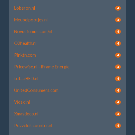
Loberon.nl
4
Meubelpootjes.nl
4
Novusfumus.com/nl
4
O2health.nl
4
Plnktn.com
4
Pricewise.nl - iFrame Energie
4
totaalBED.nl
4
UnitedConsumers.com
4
Vidaxl.nl
4
Xmasdeco.nl
4
Puzzeldiscounter.nl
4