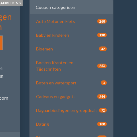
AANBIEDING
Coupon categorieën
gen
Auto Motor en Fiets
268
m
Baby en kinderen
138
Bloemen
42
Boeken Kranten en
263
ei
Tijdschriften
en
Boten en watersport
3
Cadeaus en gadgets
244
.com
Dagaanbiedingen en groepdeals
72
Dating
108