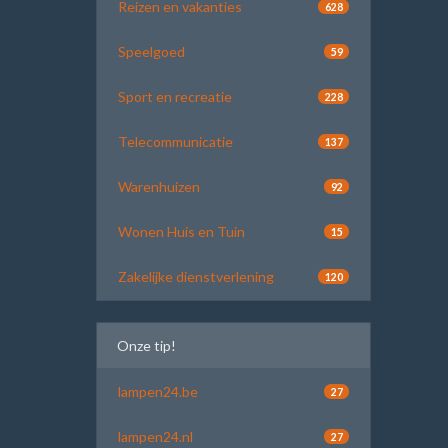
Reizen en vakanties
628
Speelgoed
59
Sport en recreatie
228
Telecommunicatie
137
Warenhuizen
92
Wonen Huis en Tuin
15
Zakelijke dienstverlening
120
Onze tip!
lampen24.be
27
lampen24.nl
27