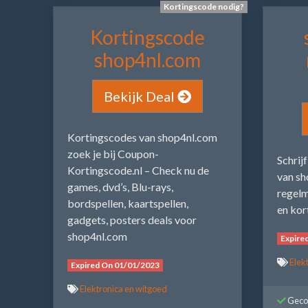
Kortingscode nodig?
Kortingscode
shop4nl.com
Bekijk Deal
Kortingscodes van shop4nl.com
zoek je bij Coupon-
Schrij
Kortingscode.nl – Check nu de
van sh
games, dvd’s, Blu-rays,
regelm
bordspellen, kaartspellen,
en kor
gadgets, posters deals voor
shop4nl.com
Expire
Elek
Expired On 01/01/2023
Elektronica en witgoed
Gecon