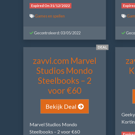
Expired On 31/12/2022
Expire
Games en spellen
Game
Gecontroleerd: 03/05/2022
Gecon
DEAL
zavvi.com Marvel
za
Studios Mondo
K
Steelbooks – 2
voor €60
Bekijk Deal
Geeky
Kortin
Marvel Studios Mondo
Steelbooks – 2 voor €60
Expire