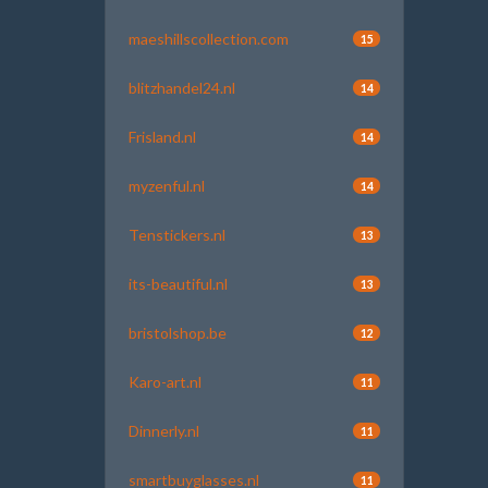
maeshillscollection.com
15
blitzhandel24.nl
14
Frisland.nl
14
myzenful.nl
14
Tenstickers.nl
13
its-beautiful.nl
13
bristolshop.be
12
Karo-art.nl
11
Dinnerly.nl
11
smartbuyglasses.nl
11