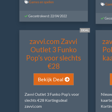
Games en spellen
Game
Gecontroleerd: 22/04/2022
Gecon
DEAL
zavvi.com Zavvi
za
Outlet 3 Funko
Po
Pop’s voor slechts
kaa
€28
Bekijk Deal
Zavvi Outlet 3 Funko Pop’s voor
Nieuw
slechts €28 Kortingsdeal
kaarte
zavvi.com
Kortin