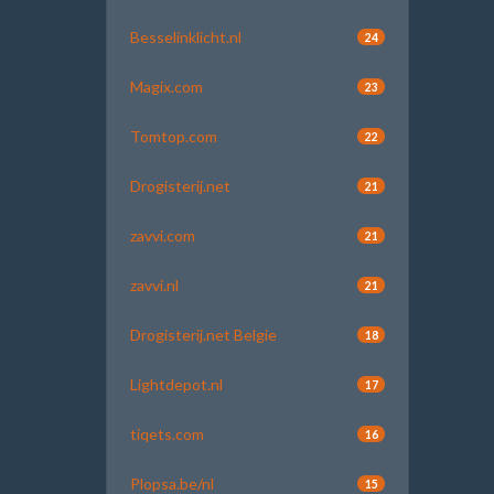
Besselinklicht.nl
24
Magix.com
23
Tomtop.com
22
Drogisterij.net
21
zavvi.com
21
zavvi.nl
21
Drogisterij.net Belgie
18
Lightdepot.nl
17
tiqets.com
16
Plopsa.be/nl
15