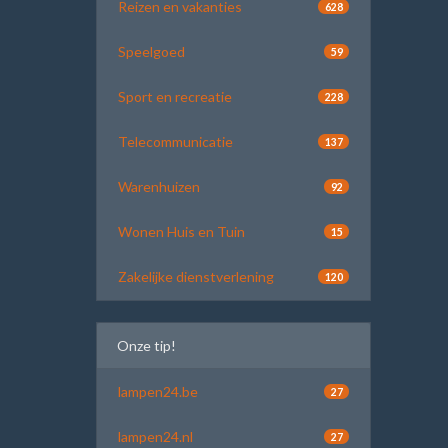
Reizen en vakanties
628
Speelgoed
59
Sport en recreatie
228
Telecommunicatie
137
Warenhuizen
92
Wonen Huis en Tuin
15
Zakelijke dienstverlening
120
Onze tip!
lampen24.be
27
lampen24.nl
27