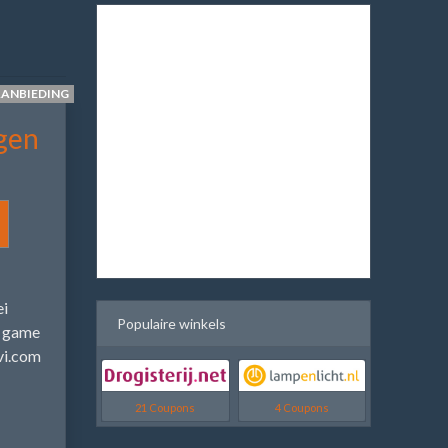
AANBIEDING
gen
ei
Populaire winkels
: game
vi.com
21 Coupons
4 Coupons