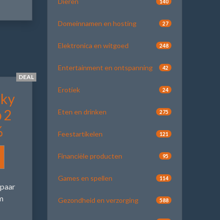
Dieren
140
Domeinnamen en hosting
27
Elektronica en witgoed
248
Entertainment en ontspanning
42
DEAL
Erotiek
24
eky
 2
Eten en drinken
275
%
Feestartikelen
121
Financiële producten
95
Games en spellen
114
paar
m
Gezondheid en verzorging
588