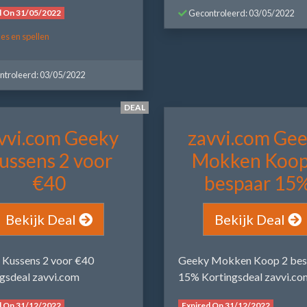
d On 31/05/2022
Gecontroleerd: 03/05/2022
s en spellen
troleerd: 03/05/2022
DEAL
vvi.com Geeky
zavvi.com Ge
ussens 2 voor
Mokken Koop
€40
bespaar 15
Bekijk Deal
Bekijk Deal
 Kussens 2 voor €40
Geeky Mokken Koop 2 bes
gsdeal zavvi.com
15% Kortingsdeal zavvi.co
d On 31/12/2022
Expired On 31/12/2022