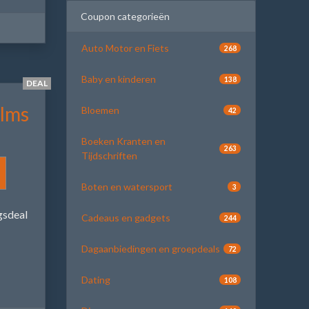
Coupon categorieën
Auto Motor en Fiets
268
Baby en kinderen
138
DEAL
ilms
Bloemen
42
Boeken Kranten en
263
Tijdschriften
Boten en watersport
3
gsdeal
Cadeaus en gadgets
244
Dagaanbiedingen en groepdeals
72
Dating
108