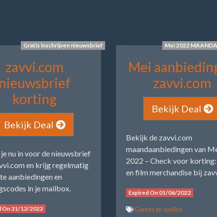
Gratis inschrijven nieuwsbrief
Mei 2022 MAAND
zavvi.com
Mei aanbiedin
nieuwsbrief
zavvi.com
korting
Bekijk Deal
Bekijk Deal
Bekijk de zavvi.com
maandaanbiedingen van M
f je nu in voor de nieuwsbrief
2022 – Check voor korting
vvi.com en krijg regelmatig
en film merchandise bij zav
te aanbiedingen en
gscodes in je mailbox.
Expired On 01/06/2022
d On 31/12/2022
Games en spellen