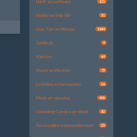
Hard- en software
121
Hobby en vrije tijd
31
Huis Tuin en Wonen
1044
Juridisch
9
Kantoor
69
Kunst en lifestyle
73
Loterijen en kansspelen
26
Mode en sieraden
905
Opleiding Carrière en Werk
42
Persoonlijke internetdiensten
25