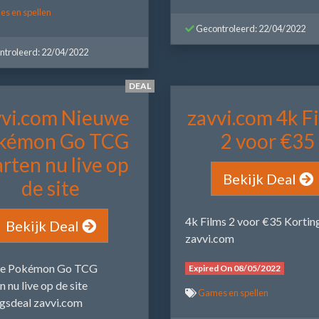
s en spellen
Gecontroleerd: 22/04/2022
troleerd: 22/04/2022
DEAL
vvi.com Nieuwe
zavvi.com 4k F
kémon Go TCG
2 voor €35
rten nu live op
Bekijk Deal
de site
4k Films 2 voor €35 Kortin
Bekijk Deal
zavvi.com
e Pokémon Go TCG
Expired On 08/05/2022
n nu live op de site
Games en spellen
gsdeal zavvi.com