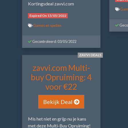
Kortingsdeal zavvi.com
Game
Expired On 15/05/2022
Gecon
Games en spellen
Gecontroleerd: 03/05/2022
ZAVVI DEALS
zavvi.com Multi-
buy Opruiming: 4
voor €22
Bekijk Deal
Mis het niet en grijp nu je kans
met deze Multi-Buy Opruiming!