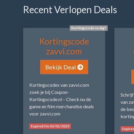
Recent Verlopen Deals
Kortingscode nodig?
Kortingscode
zavvi.com
Bekijk Deal
Kortingscodes van zavvi.com
zoek je bij Coupon-
Schrij
Kortingscode.nl – Check nu de
van za
game en film merchandise deals
de bes
voor zavvi.com
kortin
Expired On 01/01/2023
Expire