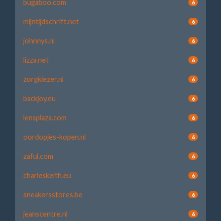
bugaboo.com
6
mijntijdschrift.net
6
johnnys.nl
6
lizza.net
6
zorgkiezer.nl
6
backjoy.eu
6
lensplaza.com
6
oordopjes-kopen.nl
6
zaful.com
6
charleskeith.eu
6
sneakersstores.be
6
jeanscentre.nl
6