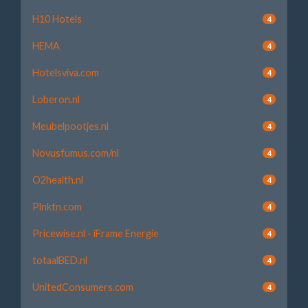
H10 Hotels
4
HEMA
4
Hotelsviva.com
4
Loberon.nl
4
Meubelpootjes.nl
4
Novusfumus.com/nl
4
O2health.nl
4
Plnktn.com
4
Pricewise.nl - iFrame Energie
4
totaalBED.nl
4
UnitedConsumers.com
4