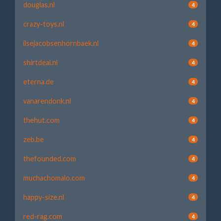
douglas.nl
4
crazy-toys.nl
4
ilsejacobsenhornbaek.nl
4
shirtdeal.nl
4
eterna.de
4
vanarendonk.nl
4
thehut.com
4
zeb.be
4
thefounded.com
4
muchachomalo.com
4
happy-size.nl
4
red-rag.com
4