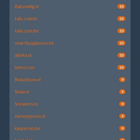
Babyveilig.nl
10
tails.com/nl
10
tails.com/be
10
smartbuyglasses.be
10
albeka.nl
10
bemz.com
10
Beautinow.nl
9
Skala.nl
9
Sneakers.nl
9
marleyspoon.nl
9
kaspersky.be
9