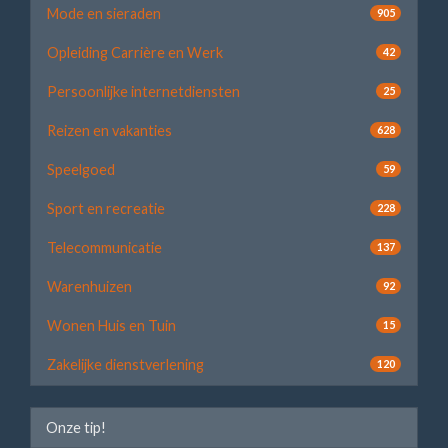
Mode en sieraden
905
Opleiding Carrière en Werk
42
Persoonlijke internetdiensten
25
Reizen en vakanties
628
Speelgoed
59
Sport en recreatie
228
Telecommunicatie
137
Warenhuizen
92
Wonen Huis en Tuin
15
Zakelijke dienstverlening
120
Onze tip!