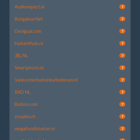
Audioexpert.nl
7
Bungalow.Net
7
Desigual.com
7
Huisenthuis.nl
7
JBL NL
7
Smartphoto.nl
7
Vankootentuinenbuitenleven.nl
7
RAD NL
7
Butlon.com
7
zooplus.nl
7
megafoodstunter.nl
7