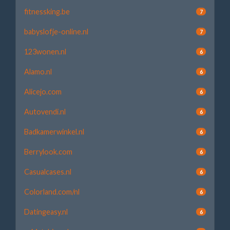
fitnessking.be
7
babyslofje-online.nl
7
123wonen.nl
6
Alamo.nl
6
Alicejo.com
6
Autovendi.nl
6
Badkamerwinkel.nl
6
Berrylook.com
6
Casualcases.nl
6
Colorland.com/nl
6
Datingeasy.nl
6