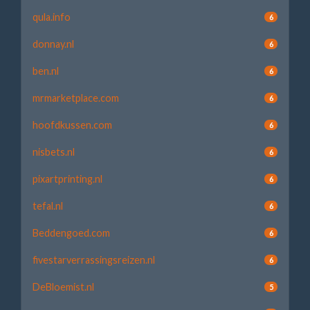
qula.info
6
donnay.nl
6
ben.nl
6
mrmarketplace.com
6
hoofdkussen.com
6
nisbets.nl
6
pixartprinting.nl
6
tefal.nl
6
Beddengoed.com
6
fivestarverrassingsreizen.nl
6
DeBloemist.nl
5