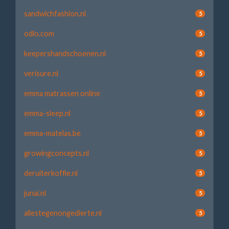
sandwichfashion.nl
5
odlo.com
5
keepershandschoenen.nl
5
verisure.nl
5
emma matrassen online
5
emma-sleep.nl
5
emma-matelas.be
5
growingconcepts.nl
5
deruiterkoffie.nl
5
junai.nl
5
allestegenongedierte.nl
5