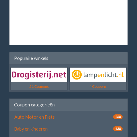
Populaire winkels
21 Coupons
4 Coupons
Coupon categorieën
Auto Motor en Fiets
268
Baby en kinderen
138