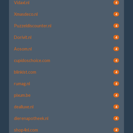
Vidaxl.nl
4
Xmasdeco.nl
4
Puzzeldiscounter.nl
4
Dorivit.nl
4
Aosom.nl
4
cupidoschoice.com
4
blinkist.com
4
rumag.nl
4
pixum.be
4
dealluxe.nl
4
dierenapotheek.nl
4
shop4nl.com
4