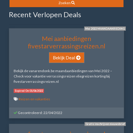
Zoeken
Recent Verlopen Deals
Mei 2022 MAANDAANBIEDING
Mei aanbiedingen
fivestarverrassingsreizen.nl
Bekijk Deal
Bekijk de vanarendonk.be maandaanbiedingen van Mei 2022 –
Check voor vakantie verrassingsreizen vliegreizen korting bij
fivestarverrassingsreizen.nl
Expired On 01/06/2022
Reizen en vakanties
Gecontroleerd: 22/04/2022
Gratis inschrijven nieuwsbrief