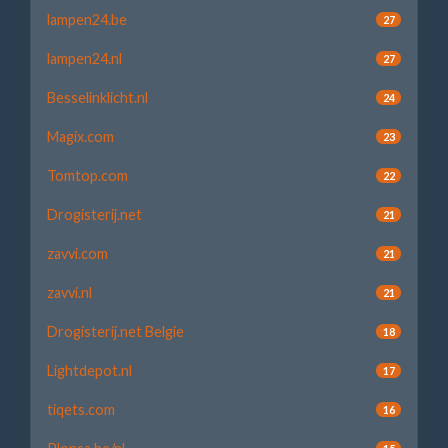
lampen24.be
27
lampen24.nl
27
Besselinklicht.nl
24
Magix.com
23
Tomtop.com
22
Drogisterij.net
21
zavvi.com
21
zavvi.nl
21
Drogisterij.net Belgie
18
Lightdepot.nl
17
tiqets.com
16