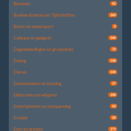
Bloemen
42
Boeken Kranten en Tijdschriften
263
Boten en watersport
3
Cadeaus en gadgets
244
Dagaanbiedingen en groepdeals
72
Dating
108
Dieren
140
Domeinnamen en hosting
27
Elektronica en witgoed
248
Entertainment en ontspanning
42
Erotiek
24
Eten en drinken
275