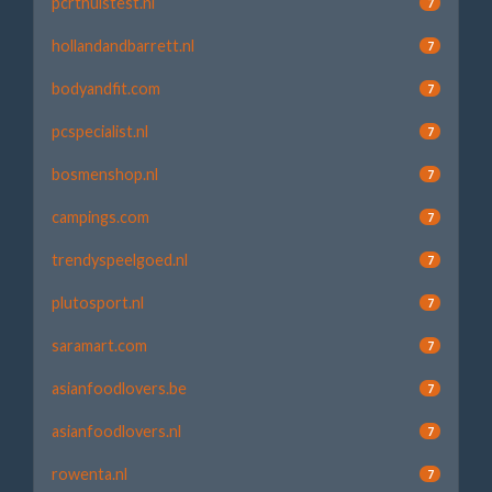
pcrthuistest.nl
7
hollandandbarrett.nl
7
bodyandfit.com
7
pcspecialist.nl
7
bosmenshop.nl
7
campings.com
7
trendyspeelgoed.nl
7
plutosport.nl
7
saramart.com
7
asianfoodlovers.be
7
asianfoodlovers.nl
7
rowenta.nl
7