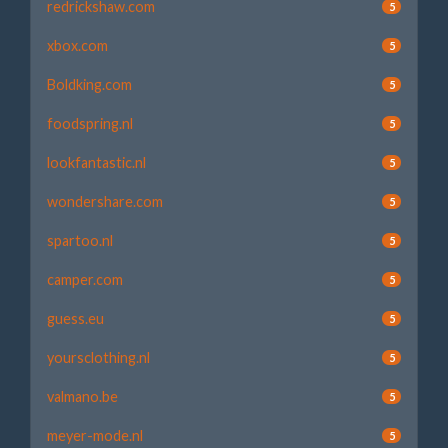
redrickshaw.com
5
xbox.com
5
Boldking.com
5
foodspring.nl
5
lookfantastic.nl
5
wondershare.com
5
spartoo.nl
5
camper.com
5
guess.eu
5
yoursclothing.nl
5
valmano.be
5
meyer-mode.nl
5