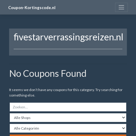
Skip
Coupon-Kortingscode.nl
to
content
fivestarverrassingsreizen.nl
No Coupons Found
It seems we don’t have any coupons for this category. Try searching for
something else.