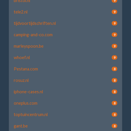
bristol.nl
9
tele2.nl
9
tijdvoortijdschriften.nl
9
camping-and-co.com
9
marleyspoon.be
9
whoef.nl
9
Pestana.com
8
rosuz.nl
8
iphone-cases.nl
8
oneplus.com
8
toptuincentrum.nl
8
gant.be
8