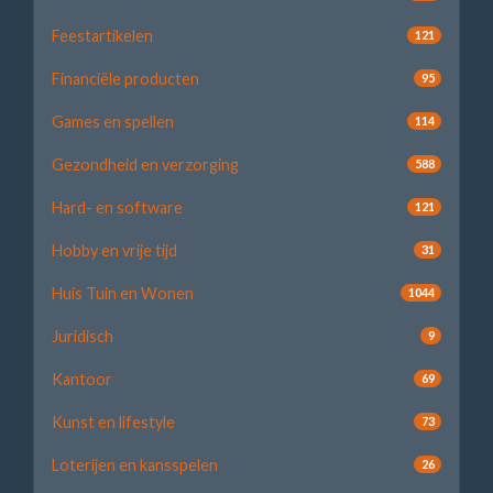
Feestartikelen
121
Financiële producten
95
Games en spellen
114
Gezondheid en verzorging
588
Hard- en software
121
Hobby en vrije tijd
31
Huis Tuin en Wonen
1044
Juridisch
9
Kantoor
69
Kunst en lifestyle
73
Loterijen en kansspelen
26