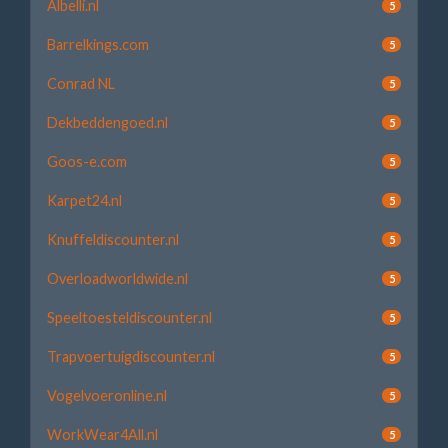
Albelli.nl
5
Barrelkings.com
5
Conrad NL
5
Dekbeddengoed.nl
5
Goos-e.com
5
Karpet24.nl
5
Knuffeldiscounter.nl
5
Overloadworldwide.nl
5
Speeltoesteldiscounter.nl
5
Trapvoertuigdiscounter.nl
5
Vogelvoeronline.nl
5
WorkWear4All.nl
5