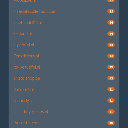
Plopsa.be/nl
15
maeshillscollection.com
15
blitzhandel24.nl
14
Frisland.nl
14
myzenful.nl
14
Tenstickers.nl
13
its-beautiful.nl
13
bristolshop.be
12
Karo-art.nl
11
Dinnerly.nl
11
smartbuyglasses.nl
11
Iberostar.com
10