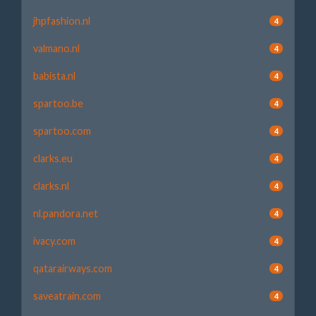
jhpfashion.nl
4
valmano.nl
4
babista.nl
4
spartoo.be
4
spartoo.com
4
clarks.eu
4
clarks.nl
4
nl.pandora.net
4
ivacy.com
4
qatarairways.com
4
saveatrain.com
4