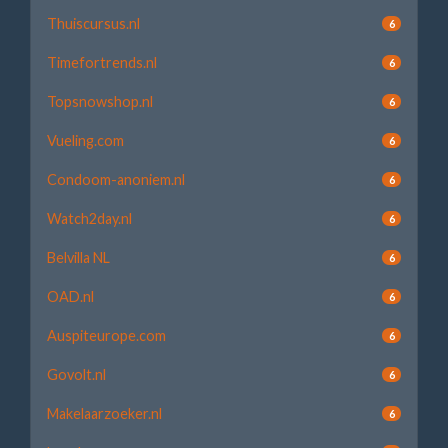
Thuiscursus.nl
6
Timefortrends.nl
6
Topsnowshop.nl
6
Vueling.com
6
Condoom-anoniem.nl
6
Watch2day.nl
6
Belvilla NL
6
OAD.nl
6
Auspiteurope.com
6
Govolt.nl
6
Makelaarzoeker.nl
6