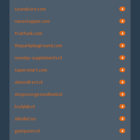
soundcore.com
4
nanostopper.com
4
fruitfunk.com
4
theparkplayground.com
4
newday-supplements.nl
4
supersmart.com
4
visiondirect.nl
4
shopvoorgezondheid.nl
4
bodylab.nl
4
slimdiet.eu
4
gymqueen.nl
4