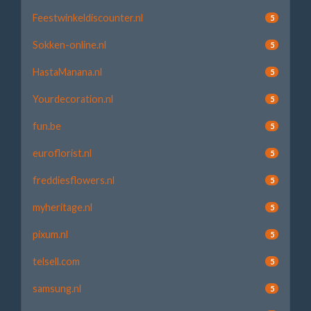
Feestwinkeldiscounter.nl
5
Sokken-online.nl
5
HastaManana.nl
5
Yourdecoration.nl
5
fun.be
5
euroflorist.nl
5
freddiesflowers.nl
5
myheritage.nl
5
pixum.nl
5
telsell.com
5
samsung.nl
5