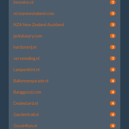
innovino.nl
5
nl.nzanewzealand.com
5
NZA New Zealand Auckland
5
jackyluxury.com
5
hartloterij.nl
5
versemaling.nl
5
Lampenlicht.nl
4
Ballonnenparade.nl
4
Banggood.com
4
Dealwizard.nl
4
Gardentrail.nl
4
Good4fun.nl
4