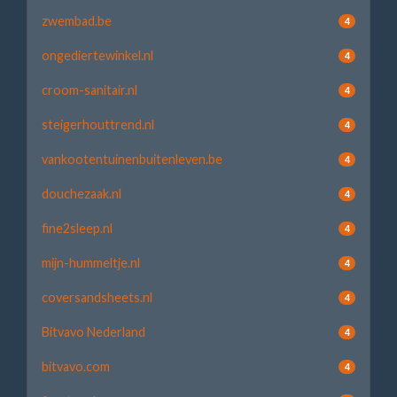
zwembad.be
4
ongediertewinkel.nl
4
croom-sanitair.nl
4
steigerhouttrend.nl
4
vankootentuinenbuitenleven.be
4
douchezaak.nl
4
fine2sleep.nl
4
mijn-hummeltje.nl
4
coversandsheets.nl
4
Bitvavo Nederland
4
bitvavo.com
4