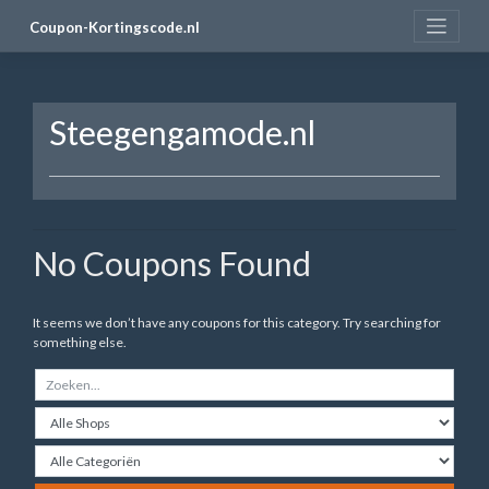
Skip
Coupon-Kortingscode.nl
to
content
Steegengamode.nl
No Coupons Found
It seems we don’t have any coupons for this category. Try searching for
something else.