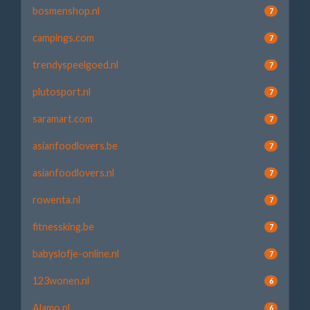
bosmenshop.nl
7
campings.com
7
trendyspeelgoed.nl
7
plutosport.nl
7
saramart.com
7
asianfoodlovers.be
7
asianfoodlovers.nl
7
rowenta.nl
7
fitnessking.be
7
babyslofje-online.nl
7
123wonen.nl
6
Alamo.nl
6