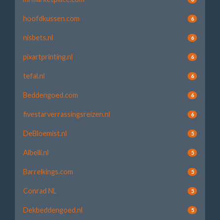
hoofdkussen.com
6
nisbets.nl
6
pixartprinting.nl
6
tefal.nl
6
Beddengoed.com
6
fivestarverrassingsreizen.nl
6
DeBloemist.nl
5
Albelli.nl
5
Barrelkings.com
5
Conrad NL
5
Dekbeddengoed.nl
5