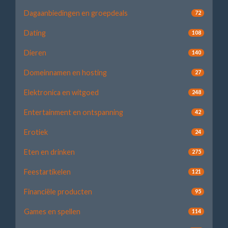
Dagaanbiedingen en groepdeals
72
Dating
108
Dieren
140
Domeinnamen en hosting
27
Elektronica en witgoed
248
Entertainment en ontspanning
42
Erotiek
24
Eten en drinken
275
Feestartikelen
121
Financiële producten
95
Games en spellen
114