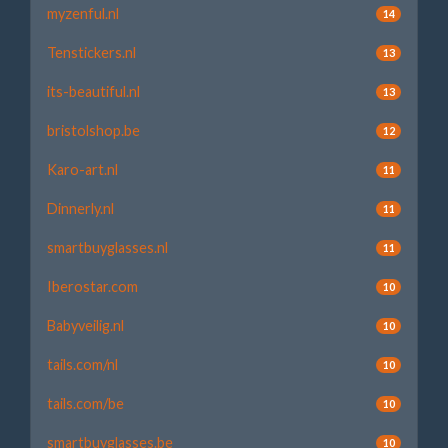
myzenful.nl
14
Tenstickers.nl
13
its-beautiful.nl
13
bristolshop.be
12
Karo-art.nl
11
Dinnerly.nl
11
smartbuyglasses.nl
11
Iberostar.com
10
Babyveilig.nl
10
tails.com/nl
10
tails.com/be
10
smartbuyglasses.be
10