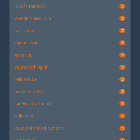
lookfantastic.nl
5
wondershare.com
5
spartoo.nl
5
camper.com
5
guess.eu
5
yoursclothing.nl
5
valmano.be
5
meyer-mode.nl
5
sandwichfashion.nl
5
odlo.com
5
keepershandschoenen.nl
5