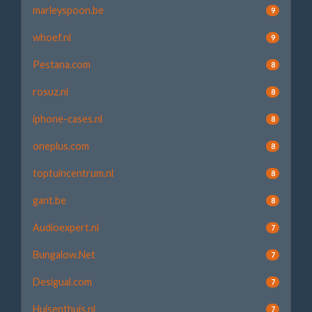
marleyspoon.be
9
whoef.nl
9
Pestana.com
8
rosuz.nl
8
iphone-cases.nl
8
oneplus.com
8
toptuincentrum.nl
8
gant.be
8
Audioexpert.nl
7
Bungalow.Net
7
Desigual.com
7
Huisenthuis.nl
7