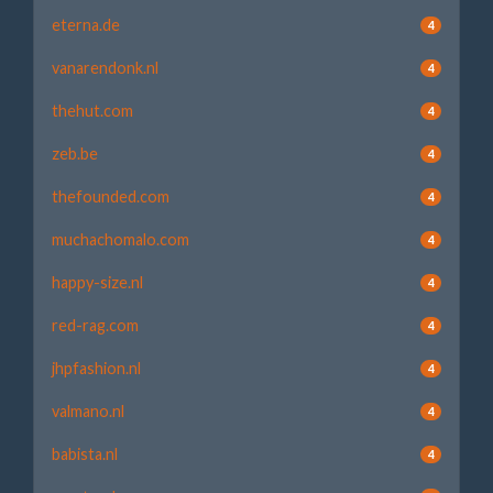
eterna.de
4
vanarendonk.nl
4
thehut.com
4
zeb.be
4
thefounded.com
4
muchachomalo.com
4
happy-size.nl
4
red-rag.com
4
jhpfashion.nl
4
valmano.nl
4
babista.nl
4