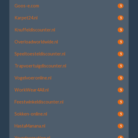
Goos-e.com
5
Karpet24.nl
5
Knuffeldiscounter.nl
5
Overloadworldwide.nl
5
Speeltoesteldiscounter.nl
5
Trapvoertuigdiscounter.nl
5
Vogelvoeronline.nl
5
WorkWear4All.nl
5
Feestwinkeldiscounter.nl
5
Sokken-online.nl
5
HastaManana.nl
5
Yourdecoration.nl
5