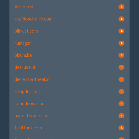
Aosom.nl
4
cupidoschoice.com
4
blinkist.com
4
rumag.nl
4
pixum.be
4
dealluxe.nl
4
dierenapotheek.nl
4
shop4nl.com
4
soundcore.com
4
nanostopper.com
4
fruitfunk.com
4