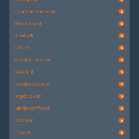
Condoom-anoniem.nl
6
Watch2day.nl
6
Belvilla NL
6
OAD.nl
6
Auspiteurope.com
6
Govolt.nl
6
Makelaarzoeker.nl
6
bugaboo.com
6
mijntijdschrift.net
6
johnnys.nl
6
lizza.net
6