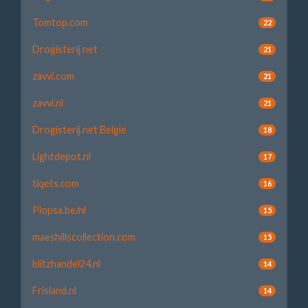
Tomtop.com
22
Drogisterij.net
21
zavvi.com
21
zavvi.nl
21
Drogisterij.net Belgie
18
Lightdepot.nl
17
tiqets.com
16
Plopsa.be/nl
15
maeshillscollection.com
15
blitzhandel24.nl
14
Frisland.nl
14