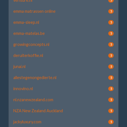
verisure.nl
5
emma matrassen online
5
emma-sleep.nl
5
emma-matelas.be
5
growingconcepts.nl
5
deruiterkoffie.nl
5
junai.nl
5
allestegenongedierte.nl
5
innovino.nl
5
nl.nzanewzealand.com
5
NZA New Zealand Auckland
5
jackyluxury.com
5