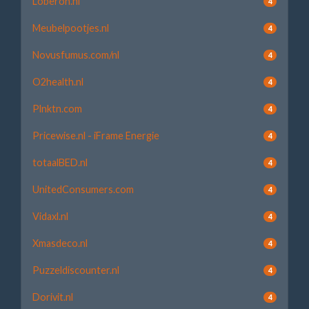
Loberon.nl
4
Meubelpootjes.nl
4
Novusfumus.com/nl
4
O2health.nl
4
Plnktn.com
4
Pricewise.nl - iFrame Energie
4
totaalBED.nl
4
UnitedConsumers.com
4
Vidaxl.nl
4
Xmasdeco.nl
4
Puzzeldiscounter.nl
4
Dorivit.nl
4