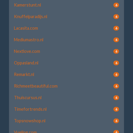
Kamerstunt.nl
6
Knuffelparadijs.nl
6
Lacasita.com
6
Mediumastro.nl
6
Nextlove.com
6
Oppasland.nl
6
Remarkt.nl
6
Richmeetbeautiful.com
6
Thuiscursus.nl
6
Timefortrends.nl
6
Topsnowshop.nl
6
Vueling.com
6