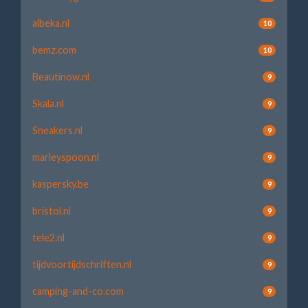
albeka.nl
10
bemz.com
10
Beautinow.nl
9
Skala.nl
9
Sneakers.nl
9
marleyspoon.nl
9
kaspersky.be
9
bristol.nl
9
tele2.nl
9
tijdvoortijdschriften.nl
9
camping-and-co.com
9