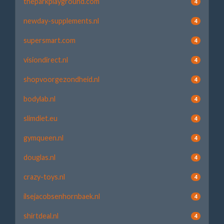
theparkplayground.com
4
newday-supplements.nl
4
supersmart.com
4
visiondirect.nl
4
shopvoorgezondheid.nl
4
bodylab.nl
4
slimdiet.eu
4
gymqueen.nl
4
douglas.nl
4
crazy-toys.nl
4
ilsejacobsenhornbaek.nl
4
shirtdeal.nl
4