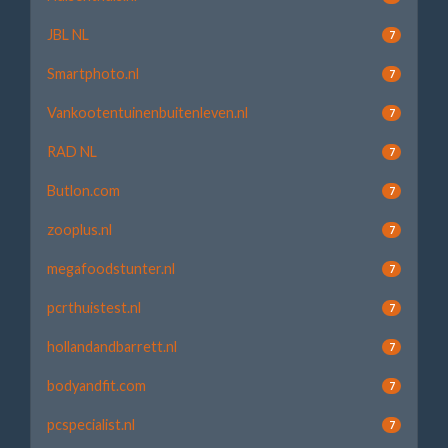
JBL NL
7
Smartphoto.nl
7
Vankootentuinenbuitenleven.nl
7
RAD NL
7
Butlon.com
7
zooplus.nl
7
megafoodstunter.nl
7
pcrthuistest.nl
7
hollandandbarrett.nl
7
bodyandfit.com
7
pcspecialist.nl
7