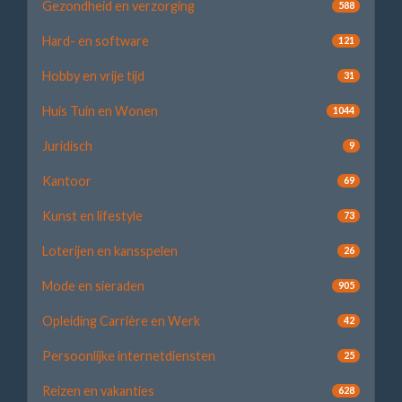
Gezondheid en verzorging
588
Hard- en software
121
Hobby en vrije tijd
31
Huis Tuin en Wonen
1044
Juridisch
9
Kantoor
69
Kunst en lifestyle
73
Loterijen en kansspelen
26
Mode en sieraden
905
Opleiding Carrière en Werk
42
Persoonlijke internetdiensten
25
Reizen en vakanties
628