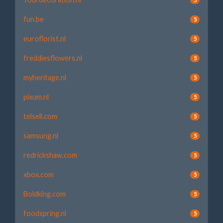
fun.be
5
euroflorist.nl
5
freddiesflowers.nl
5
myheritage.nl
5
pixum.nl
5
telsell.com
5
samsung.nl
5
redrickshaw.com
5
xbox.com
5
Boldking.com
5
foodspring.nl
5