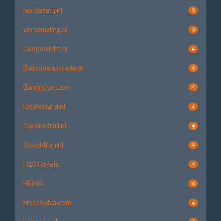
hartloterij.nl
5
versemaling.nl
5
Lampenlicht.nl
4
Ballonnenparade.nl
4
Banggood.com
4
Dealwizard.nl
4
Gardentrail.nl
4
Good4fun.nl
4
H10 Hotels
4
HEMA
4
Hotelsviva.com
4