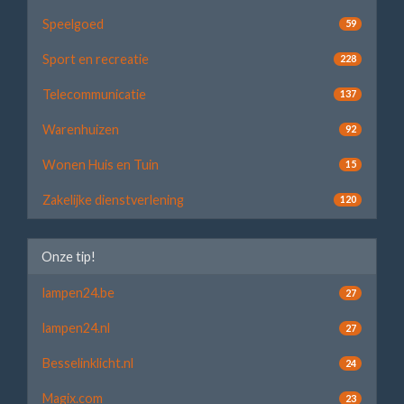
Speelgoed
59
Sport en recreatie
228
Telecommunicatie
137
Warenhuizen
92
Wonen Huis en Tuin
15
Zakelijke dienstverlening
120
Onze tip!
lampen24.be
27
lampen24.nl
27
Besselinklicht.nl
24
Magix.com
23