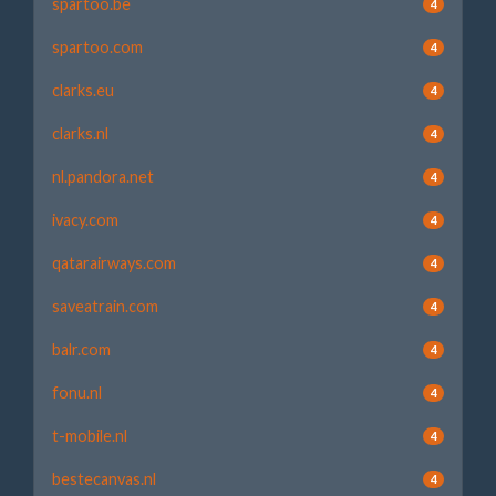
spartoo.be
4
spartoo.com
4
clarks.eu
4
clarks.nl
4
nl.pandora.net
4
ivacy.com
4
qatarairways.com
4
saveatrain.com
4
balr.com
4
fonu.nl
4
t-mobile.nl
4
bestecanvas.nl
4