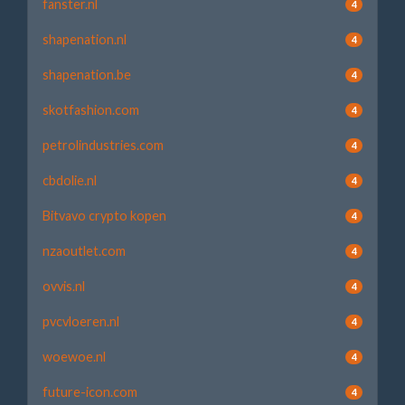
fanster.nl
4
shapenation.nl
4
shapenation.be
4
skotfashion.com
4
petrolindustries.com
4
cbdolie.nl
4
Bitvavo crypto kopen
4
nzaoutlet.com
4
ovvis.nl
4
pvcvloeren.nl
4
woewoe.nl
4
future-icon.com
4