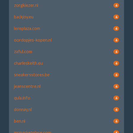
zorgkiezer.nl
6
backjoy.eu
6
lensplaza.com
6
oordopjes-kopen.nl
6
zaful.com
6
charleskeith.eu
6
sneakersstores.be
6
jeanscentre.nl
6
qula.info
6
donnay.nl
6
ben.nl
6
mrmarketplace.com
6