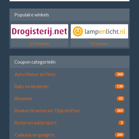
Populaire winkels
21 Coupons
4 Coupons
Coupon categorieën
Auto Motor en Fiets
268
Baby en kinderen
138
Bloemen
42
Boeken Kranten en Tijdschriften
263
Boten en watersport
3
Cadeaus en gadgets
244