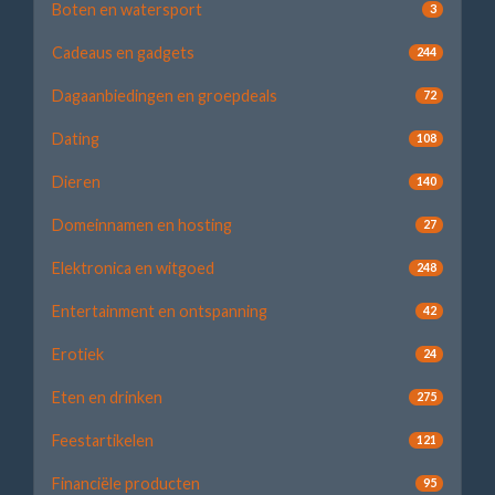
Boten en watersport
3
Cadeaus en gadgets
244
Dagaanbiedingen en groepdeals
72
Dating
108
Dieren
140
Domeinnamen en hosting
27
Elektronica en witgoed
248
Entertainment en ontspanning
42
Erotiek
24
Eten en drinken
275
Feestartikelen
121
Financiële producten
95