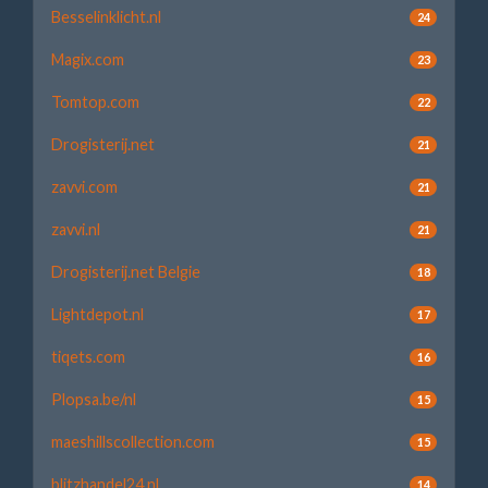
Besselinklicht.nl
24
Magix.com
23
Tomtop.com
22
Drogisterij.net
21
zavvi.com
21
zavvi.nl
21
Drogisterij.net Belgie
18
Lightdepot.nl
17
tiqets.com
16
Plopsa.be/nl
15
maeshillscollection.com
15
blitzhandel24.nl
14