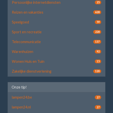
Persoonlijke internetdiensten
25
Reizen en vakanties
628
Speelgoed
59
Sport en recreatie
228
Telecommunicatie
137
Warenhuizen
92
Wonen Huis en Tuin
15
Zakelijke dienstverlening
120
Onze tip!
lampen24.be
27
lampen24.nl
27