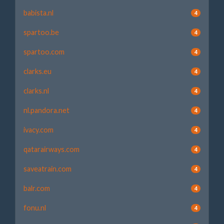
babista.nl
4
spartoo.be
4
spartoo.com
4
clarks.eu
4
clarks.nl
4
nl.pandora.net
4
ivacy.com
4
qatarairways.com
4
saveatrain.com
4
balr.com
4
fonu.nl
4