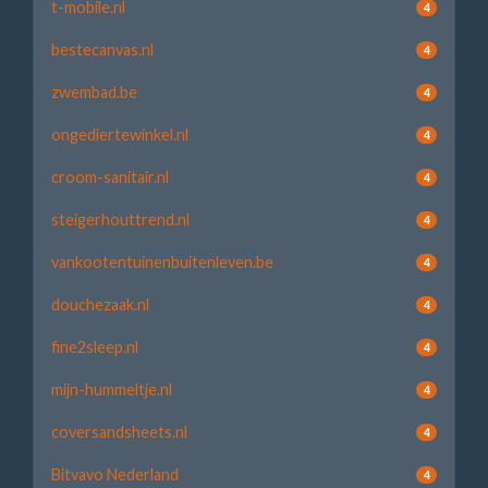
t-mobile.nl
4
bestecanvas.nl
4
zwembad.be
4
ongediertewinkel.nl
4
croom-sanitair.nl
4
steigerhouttrend.nl
4
vankootentuinenbuitenleven.be
4
douchezaak.nl
4
fine2sleep.nl
4
mijn-hummeltje.nl
4
coversandsheets.nl
4
Bitvavo Nederland
4