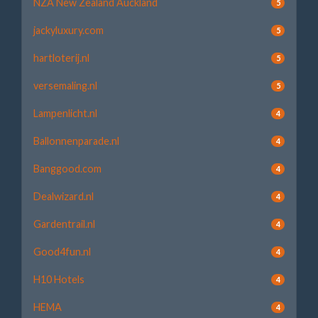
NZA New Zealand Auckland
5
jackyluxury.com
5
hartloterij.nl
5
versemaling.nl
5
Lampenlicht.nl
4
Ballonnenparade.nl
4
Banggood.com
4
Dealwizard.nl
4
Gardentrail.nl
4
Good4fun.nl
4
H10 Hotels
4
HEMA
4