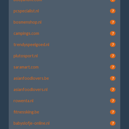
pcspecialist.nl
7
bosmenshop.nl
7
campings.com
7
trendyspeelgoed.nl
7
plutosport.nl
7
saramart.com
7
asianfoodlovers.be
7
asianfoodlovers.nl
7
rowenta.nl
7
fitnessking.be
7
babyslofje-online.nl
7