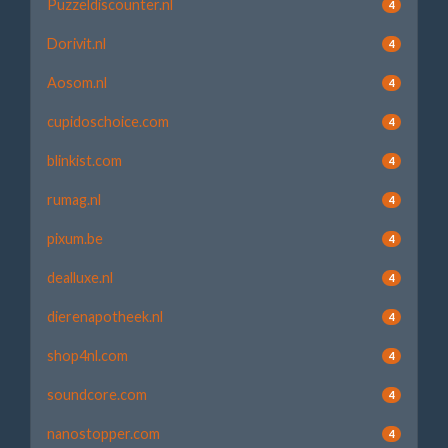
Puzzeldiscounter.nl
4
Dorivit.nl
4
Aosom.nl
4
cupidoschoice.com
4
blinkist.com
4
rumag.nl
4
pixum.be
4
dealluxe.nl
4
dierenapotheek.nl
4
shop4nl.com
4
soundcore.com
4
nanostopper.com
4