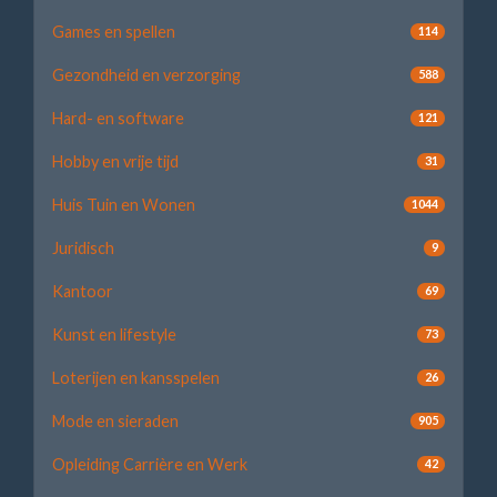
Games en spellen
114
Gezondheid en verzorging
588
Hard- en software
121
Hobby en vrije tijd
31
Huis Tuin en Wonen
1044
Juridisch
9
Kantoor
69
Kunst en lifestyle
73
Loterijen en kansspelen
26
Mode en sieraden
905
Opleiding Carrière en Werk
42