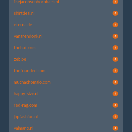
ilsejacobsenhornbaek.nl
4
shirtdeal.nl
4
eterna.de
4
vanarendonk.nl
4
thehut.com
4
zeb.be
4
thefounded.com
4
muchachomalo.com
4
happy-size.nl
4
red-rag.com
4
jhpfashion.nl
4
valmano.nl
4