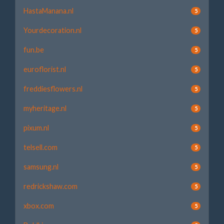
HastaManana.nl
5
Yourdecoration.nl
5
fun.be
5
euroflorist.nl
5
freddiesflowers.nl
5
myheritage.nl
5
pixum.nl
5
telsell.com
5
samsung.nl
5
redrickshaw.com
5
xbox.com
5