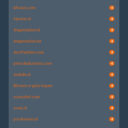
bitvavo.com
4
fanster.nl
4
shapenation.nl
4
shapenation.be
4
skotfashion.com
4
petrolindustries.com
4
cbdolie.nl
4
Bitvavo crypto kopen
4
nzaoutlet.com
4
ovvis.nl
4
pvcvloeren.nl
4