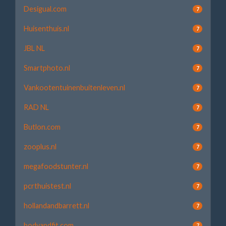
Desigual.com
7
Huisenthuis.nl
7
JBL NL
7
Smartphoto.nl
7
Vankootentuinenbuitenleven.nl
7
RAD NL
7
Butlon.com
7
zooplus.nl
7
megafoodstunter.nl
7
pcrthuistest.nl
7
hollandandbarrett.nl
7
bodyandfit.com
7