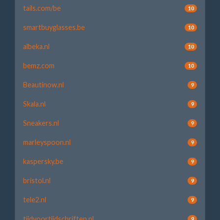
tails.com/be
10
smartbuyglasses.be
10
albeka.nl
10
bemz.com
10
Beautinow.nl
9
Skala.nl
9
Sneakers.nl
9
marleyspoon.nl
9
kaspersky.be
9
bristol.nl
9
tele2.nl
9
tijdvoortijdschriften.nl
9