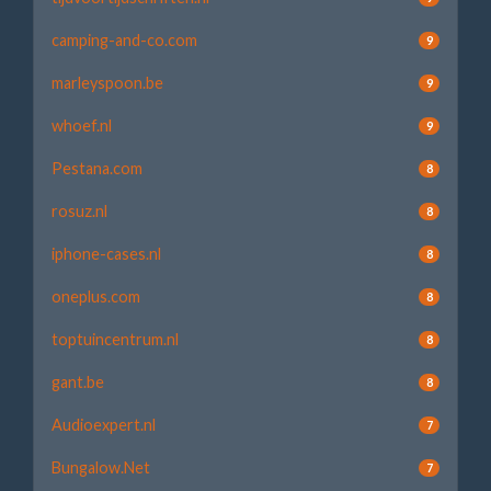
camping-and-co.com
9
marleyspoon.be
9
whoef.nl
9
Pestana.com
8
rosuz.nl
8
iphone-cases.nl
8
oneplus.com
8
toptuincentrum.nl
8
gant.be
8
Audioexpert.nl
7
Bungalow.Net
7