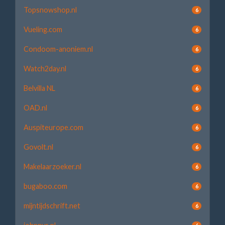
Topsnowshop.nl
6
Vueling.com
6
Condoom-anoniem.nl
6
Watch2day.nl
6
Belvilla NL
6
OAD.nl
6
Auspiteurope.com
6
Govolt.nl
6
Makelaarzoeker.nl
6
bugaboo.com
6
mijntijdschrift.net
6