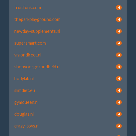
fruitfunk.com
4
theparkplayground.com
4
newday-supplements.nl
4
supersmart.com
4
visiondirect.nl
4
shopvoorgezondheid.nl
4
bodylab.nl
4
slimdiet.eu
4
gymqueen.nl
4
douglas.nl
4
crazy-toys.nl
4