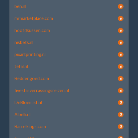
ben.nl
6
mrmarketplace.com
6
hoofdkussen.com
6
nisbets.nl
6
pixartprinting.nl
6
tefal.nl
6
Beddengoed.com
6
fivestarverrassingsreizen.nl
6
DeBloemist.nl
5
Albelli.nl
5
Barrelkings.com
5