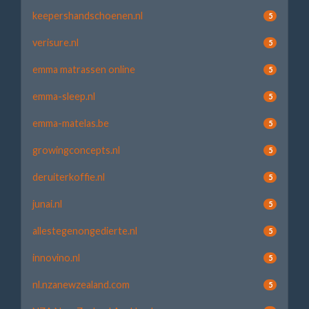
keepershandschoenen.nl
5
verisure.nl
5
emma matrassen online
5
emma-sleep.nl
5
emma-matelas.be
5
growingconcepts.nl
5
deruiterkoffie.nl
5
junai.nl
5
allestegenongedierte.nl
5
innovino.nl
5
nl.nzanewzealand.com
5