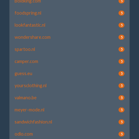
Boldking.com
5
foodspring.nl
5
lookfantastic.nl
5
wondershare.com
5
spartoo.nl
5
camper.com
5
guess.eu
5
yoursclothing.nl
5
valmano.be
5
meyer-mode.nl
5
sandwichfashion.nl
5
odlo.com
5