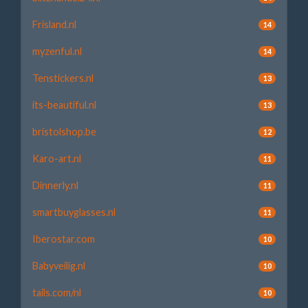
Frisland.nl
14
myzenful.nl
14
Tenstickers.nl
13
its-beautiful.nl
13
bristolshop.be
12
Karo-art.nl
11
Dinnerly.nl
11
smartbuyglasses.nl
11
Iberostar.com
10
Babyveilig.nl
10
tails.com/nl
10