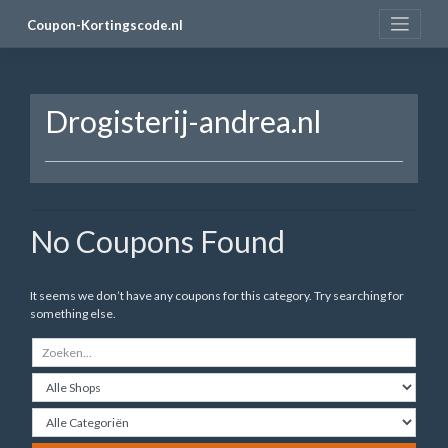
Skip
Coupon-Kortingscode.nl
to
content
Drogisterij-andrea.nl
No Coupons Found
It seems we don’t have any coupons for this category. Try searching for
something else.