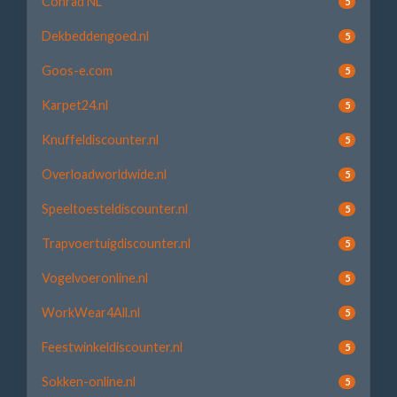
Conrad NL
5
Dekbeddengoed.nl
5
Goos-e.com
5
Karpet24.nl
5
Knuffeldiscounter.nl
5
Overloadworldwide.nl
5
Speeltoesteldiscounter.nl
5
Trapvoertuigdiscounter.nl
5
Vogelvoeronline.nl
5
WorkWear4All.nl
5
Feestwinkeldiscounter.nl
5
Sokken-online.nl
5