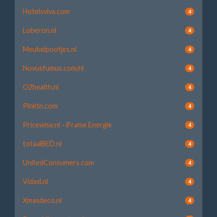
Hotelsviva.com
4
Loberon.nl
4
Meubelpootjes.nl
4
Novusfumus.com/nl
4
O2health.nl
4
Plnktn.com
4
Pricewise.nl - iFrame Energie
4
totaalBED.nl
4
UnitedConsumers.com
4
Vidaxl.nl
4
Xmasdeco.nl
4