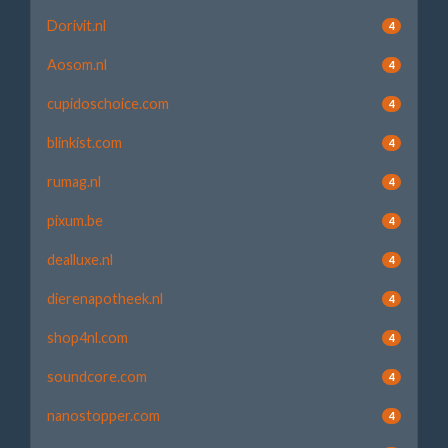
Dorivit.nl
4
Aosom.nl
4
cupidoschoice.com
4
blinkist.com
4
rumag.nl
4
pixum.be
4
dealluxe.nl
4
dierenapotheek.nl
4
shop4nl.com
4
soundcore.com
4
nanostopper.com
4