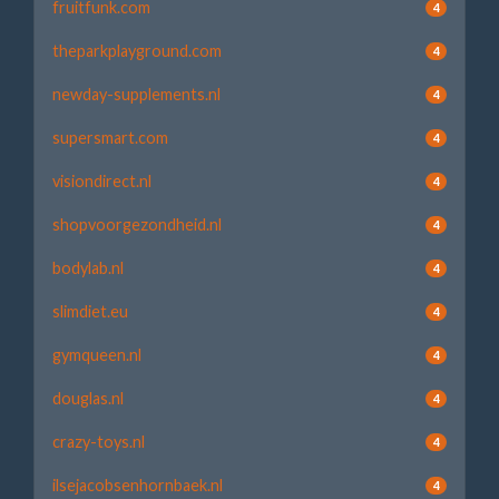
fruitfunk.com
4
theparkplayground.com
4
newday-supplements.nl
4
supersmart.com
4
visiondirect.nl
4
shopvoorgezondheid.nl
4
bodylab.nl
4
slimdiet.eu
4
gymqueen.nl
4
douglas.nl
4
crazy-toys.nl
4
ilsejacobsenhornbaek.nl
4