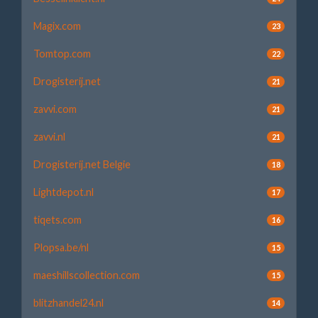
Magix.com
23
Tomtop.com
22
Drogisterij.net
21
zavvi.com
21
zavvi.nl
21
Drogisterij.net Belgie
18
Lightdepot.nl
17
tiqets.com
16
Plopsa.be/nl
15
maeshillscollection.com
15
blitzhandel24.nl
14