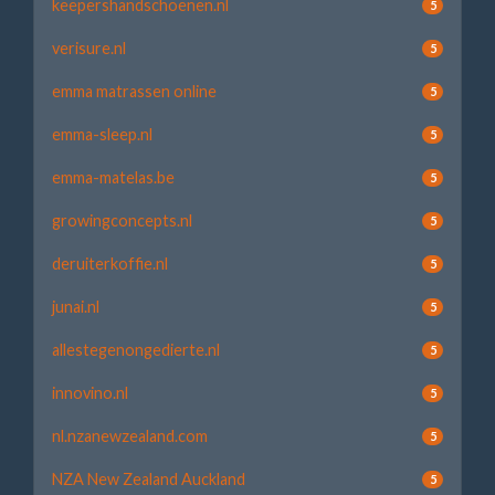
keepershandschoenen.nl
5
verisure.nl
5
emma matrassen online
5
emma-sleep.nl
5
emma-matelas.be
5
growingconcepts.nl
5
deruiterkoffie.nl
5
junai.nl
5
allestegenongedierte.nl
5
innovino.nl
5
nl.nzanewzealand.com
5
NZA New Zealand Auckland
5