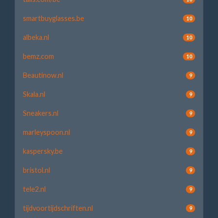
smartbuyglasses.be
10
albeka.nl
10
bemz.com
10
Beautinow.nl
9
Skala.nl
9
Sneakers.nl
9
marleyspoon.nl
9
kaspersky.be
9
bristol.nl
9
tele2.nl
9
tijdvoortijdschriften.nl
9