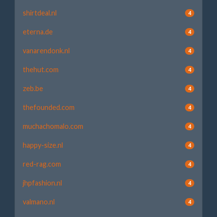
shirtdeal.nl
4
eterna.de
4
vanarendonk.nl
4
thehut.com
4
zeb.be
4
thefounded.com
4
muchachomalo.com
4
happy-size.nl
4
red-rag.com
4
jhpfashion.nl
4
valmano.nl
4