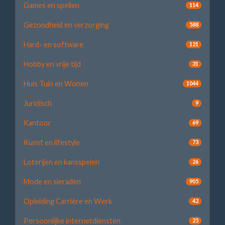
Games en spellen
114
Gezondheid en verzorging
588
Hard- en software
121
Hobby en vrije tijd
31
Huis Tuin en Wonen
1044
Juridisch
9
Kantoor
69
Kunst en lifestyle
73
Loterijen en kansspelen
26
Mode en sieraden
905
Opleiding Carrière en Werk
42
Persoonlijke internetdiensten
25