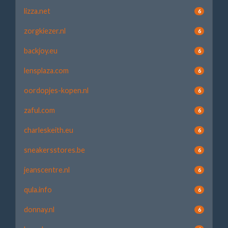
lizza.net
6
zorgkiezer.nl
6
backjoy.eu
6
lensplaza.com
6
oordopjes-kopen.nl
6
zaful.com
6
charleskeith.eu
6
sneakersstores.be
6
jeanscentre.nl
6
qula.info
6
donnay.nl
6