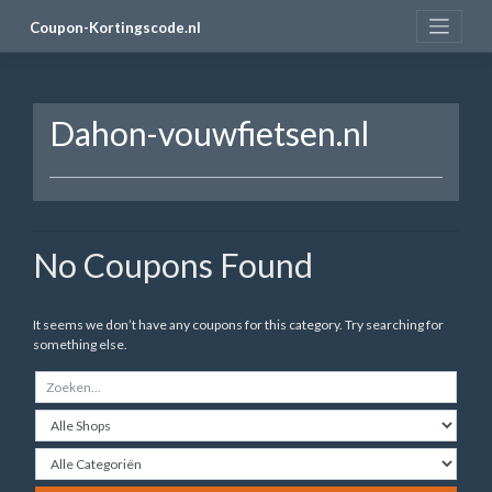
Skip
Coupon-Kortingscode.nl
to
content
Dahon-vouwfietsen.nl
No Coupons Found
It seems we don’t have any coupons for this category. Try searching for
something else.