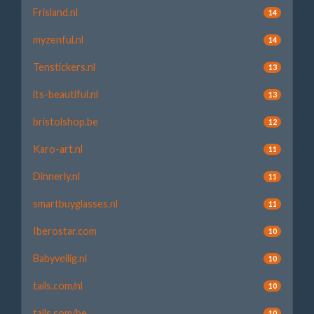
Frisland.nl
14
myzenful.nl
14
Tenstickers.nl
13
its-beautiful.nl
13
bristolshop.be
12
Karo-art.nl
11
Dinnerly.nl
11
smartbuyglasses.nl
11
Iberostar.com
10
Babyveilig.nl
10
tails.com/nl
10
tails.com/be
10