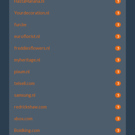
HastaManana.nl
5
Yourdecoration.nl
5
fun.be
5
euroflorist.nl
5
freddiesflowers.nl
5
myheritage.nl
5
pixum.nl
5
telsell.com
5
samsung.nl
5
redrickshaw.com
5
xbox.com
5
Boldking.com
5