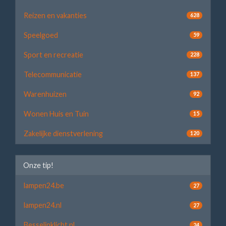
Reizen en vakanties
628
Speelgoed
59
Sport en recreatie
228
Telecommunicatie
137
Warenhuizen
92
Wonen Huis en Tuin
15
Zakelijke dienstverlening
120
Onze tip!
lampen24.be
27
lampen24.nl
27
Besselinklicht.nl
24