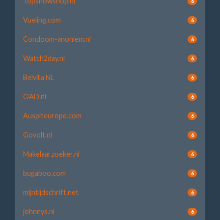
Topsnowshop.nl
6
Vueling.com
6
Condoom-anoniem.nl
6
Watch2day.nl
6
Belvilla NL
6
OAD.nl
6
Auspiteurope.com
6
Govolt.nl
6
Makelaarzoeker.nl
6
bugaboo.com
6
mijntijdschrift.net
6
johnnys.nl
6