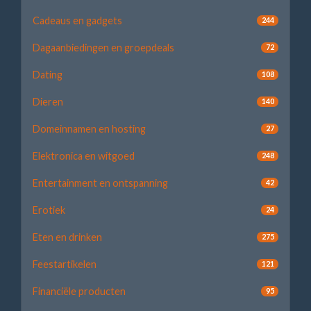
Cadeaus en gadgets
244
Dagaanbiedingen en groepdeals
72
Dating
108
Dieren
140
Domeinnamen en hosting
27
Elektronica en witgoed
248
Entertainment en ontspanning
42
Erotiek
24
Eten en drinken
275
Feestartikelen
121
Financiële producten
95