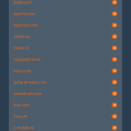
babista.nl
4
spartoo.be
4
spartoo.com
4
clarks.eu
4
clarks.nl
4
nl.pandora.net
4
ivacy.com
4
qatarairways.com
4
saveatrain.com
4
balr.com
4
fonu.nl
4
t-mobile.nl
4