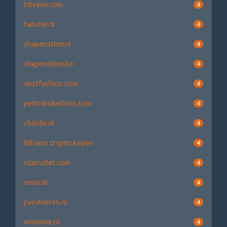
bitvavo.com
4
fanster.nl
4
shapenation.nl
4
shapenation.be
4
skotfashion.com
4
petrolindustries.com
4
cbdolie.nl
4
Bitvavo crypto kopen
4
nzaoutlet.com
4
ovvis.nl
4
pvcvloeren.nl
4
woewoe.nl
4