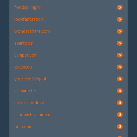
foodspring.nl
5
lookfantastic.nl
5
wondershare.com
5
spartoo.nl
5
camper.com
5
guess.eu
5
yoursclothing.nl
5
valmano.be
5
meyer-mode.nl
5
sandwichfashion.nl
5
odlo.com
5