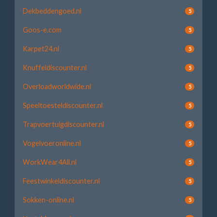
Dekbeddengoed.nl
5
Goos-e.com
5
Karpet24.nl
5
Knuffeldiscounter.nl
5
Overloadworldwide.nl
5
Speeltoesteldiscounter.nl
5
Trapvoertuigdiscounter.nl
5
Vogelvoeronline.nl
5
WorkWear4All.nl
5
Feestwinkeldiscounter.nl
5
Sokken-online.nl
5