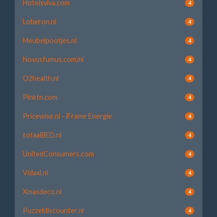
Hotelsviva.com
4
Loberon.nl
4
Meubelpootjes.nl
4
Novusfumus.com/nl
4
O2health.nl
4
Plnktn.com
4
Pricewise.nl - iFrame Energie
4
totaalBED.nl
4
UnitedConsumers.com
4
Vidaxl.nl
4
Xmasdeco.nl
4
Puzzeldiscounter.nl
4