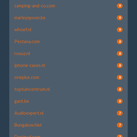
camping-and-co.com
9
marleyspoon.be
9
whoef.nl
9
Pestana.com
8
rosuz.nl
8
iphone-cases.nl
8
oneplus.com
8
toptuincentrum.nl
8
gant.be
8
Audioexpert.nl
7
Bungalow.Net
7
Desigual.com
7