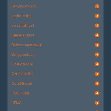
jackyluxury.com
5
hartloterij.nl
5
versemaling.nl
5
Lampenlicht.nl
4
Ballonnenparade.nl
4
Banggood.com
4
Dealwizard.nl
4
Gardentrail.nl
4
Good4fun.nl
4
H10 Hotels
4
HEMA
4