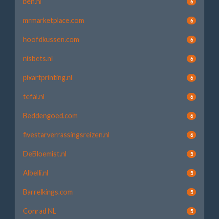
ben.nl
6
mrmarketplace.com
6
hoofdkussen.com
6
nisbets.nl
6
pixartprinting.nl
6
tefal.nl
6
Beddengoed.com
6
fivestarverrassingsreizen.nl
6
DeBloemist.nl
5
Albelli.nl
5
Barrelkings.com
5
Conrad NL
5