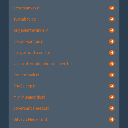
bestecanvas.nl
4
zwembad.be
4
ongediertewinkel.nl
4
croom-sanitair.nl
4
steigerhouttrend.nl
4
vankootentuinenbuitenleven.be
4
douchezaak.nl
4
fine2sleep.nl
4
mijn-hummeltje.nl
4
coversandsheets.nl
4
Bitvavo Nederland
4