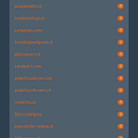
pcspecialist.nl
7
bosmenshop.nl
7
campings.com
7
trendyspeelgoed.nl
7
plutosport.nl
7
saramart.com
7
asianfoodlovers.be
7
asianfoodlovers.nl
7
rowenta.nl
7
fitnessking.be
7
babyslofje-online.nl
7