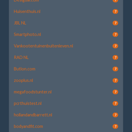
Huisenthuis.nl
7
JBL NL
7
Smartphoto.nl
7
Vankootentuinenbuitenleven.nl
7
RAD NL
7
Butlon.com
7
zooplus.nl
7
megafoodstunter.nl
7
pcrthuistest.nl
7
hollandandbarrett.nl
7
bodyandfit.com
7