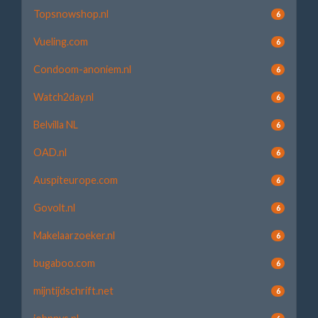
Topsnowshop.nl
6
Vueling.com
6
Condoom-anoniem.nl
6
Watch2day.nl
6
Belvilla NL
6
OAD.nl
6
Auspiteurope.com
6
Govolt.nl
6
Makelaarzoeker.nl
6
bugaboo.com
6
mijntijdschrift.net
6