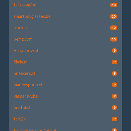
tails.com/be
10
smartbuyglasses.be
10
albeka.nl
10
bemz.com
10
Beautinow.nl
9
Skala.nl
9
Sneakers.nl
9
marleyspoon.nl
9
kaspersky.be
9
bristol.nl
9
tele2.nl
9
tijdvoortijdschriften.nl
9