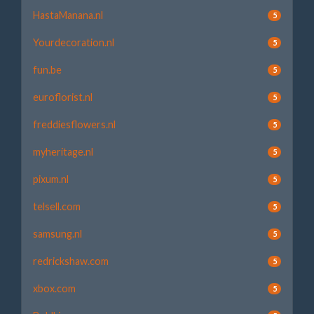
HastaManana.nl
5
Yourdecoration.nl
5
fun.be
5
euroflorist.nl
5
freddiesflowers.nl
5
myheritage.nl
5
pixum.nl
5
telsell.com
5
samsung.nl
5
redrickshaw.com
5
xbox.com
5