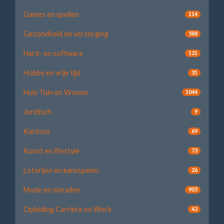
Games en spellen
114
Gezondheid en verzorging
588
Hard- en software
121
Hobby en vrije tijd
31
Huis Tuin en Wonen
1044
Juridisch
9
Kantoor
69
Kunst en lifestyle
73
Loterijen en kansspelen
26
Mode en sieraden
905
Opleiding Carrière en Werk
42