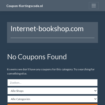
Skip
Coupon-Kortingscode.nl
to
content
Internet-bookshop.com
No Coupons Found
It seems we don’t have any coupons for this category. Try searching for
something else.