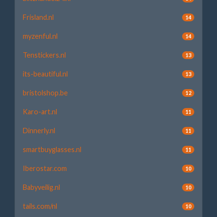
Frisland.nl
14
myzenful.nl
14
Tenstickers.nl
13
its-beautiful.nl
13
bristolshop.be
12
Karo-art.nl
11
Dinnerly.nl
11
smartbuyglasses.nl
11
Iberostar.com
10
Babyveilig.nl
10
tails.com/nl
10