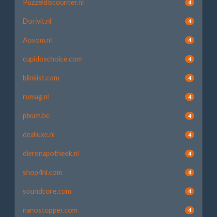
Puzzeldiscounter.nl
4
Dorivit.nl
4
Aosom.nl
4
cupidoschoice.com
4
blinkist.com
4
rumag.nl
4
pixum.be
4
dealluxe.nl
4
dierenapotheek.nl
4
shop4nl.com
4
soundcore.com
4
nanostopper.com
4