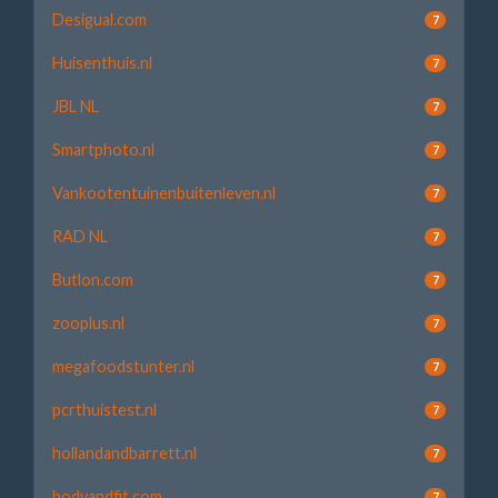
Desigual.com
7
Huisenthuis.nl
7
JBL NL
7
Smartphoto.nl
7
Vankootentuinenbuitenleven.nl
7
RAD NL
7
Butlon.com
7
zooplus.nl
7
megafoodstunter.nl
7
pcrthuistest.nl
7
hollandandbarrett.nl
7
bodyandfit.com
7