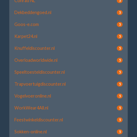
Conrad NL
5
Dekbeddengoed.nl
5
Goos-e.com
5
Karpet24.nl
5
Knuffeldiscounter.nl
5
Overloadworldwide.nl
5
Speeltoesteldiscounter.nl
5
Trapvoertuigdiscounter.nl
5
Vogelvoeronline.nl
5
WorkWear4All.nl
5
Feestwinkeldiscounter.nl
5
Sokken-online.nl
5