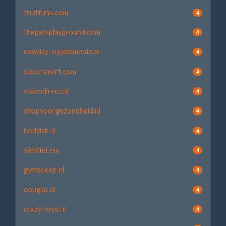
fruitfunk.com
4
theparkplayground.com
4
newday-supplements.nl
4
supersmart.com
4
visiondirect.nl
4
shopvoorgezondheid.nl
4
bodylab.nl
4
slimdiet.eu
4
gymqueen.nl
4
douglas.nl
4
crazy-toys.nl
4