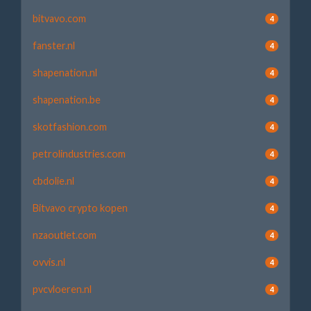
bitvavo.com
4
fanster.nl
4
shapenation.nl
4
shapenation.be
4
skotfashion.com
4
petrolindustries.com
4
cbdolie.nl
4
Bitvavo crypto kopen
4
nzaoutlet.com
4
ovvis.nl
4
pvcvloeren.nl
4