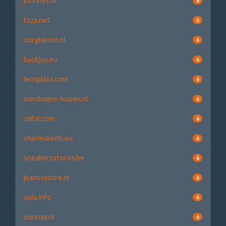
johnnys.nl
6
lizza.net
6
zorgkiezer.nl
6
backjoy.eu
6
lensplaza.com
6
oordopjes-kopen.nl
6
zaful.com
6
charleskeith.eu
6
sneakersstores.be
6
jeanscentre.nl
6
qula.info
6
donnay.nl
6