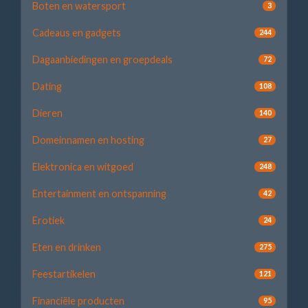
Boten en watersport
3
Cadeaus en gadgets
244
Dagaanbiedingen en groepdeals
72
Dating
108
Dieren
140
Domeinnamen en hosting
27
Elektronica en witgoed
248
Entertainment en ontspanning
42
Erotiek
24
Eten en drinken
275
Feestartikelen
121
Financiële producten
95