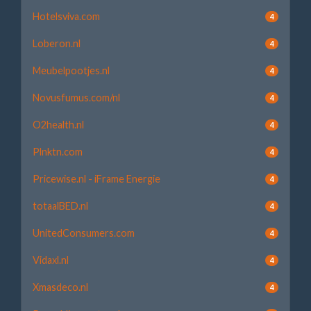
Hotelsviva.com
4
Loberon.nl
4
Meubelpootjes.nl
4
Novusfumus.com/nl
4
O2health.nl
4
Plnktn.com
4
Pricewise.nl - iFrame Energie
4
totaalBED.nl
4
UnitedConsumers.com
4
Vidaxl.nl
4
Xmasdeco.nl
4