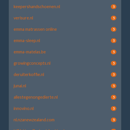
keepershandschoenen.nl
5
verisure.nl
5
emma matrassen online
5
emma-sleep.nl
5
emma-matelas.be
5
growingconcepts.nl
5
deruiterkoffie.nl
5
junai.nl
5
allestegenongedierte.nl
5
innovino.nl
5
nl.nzanewzealand.com
5