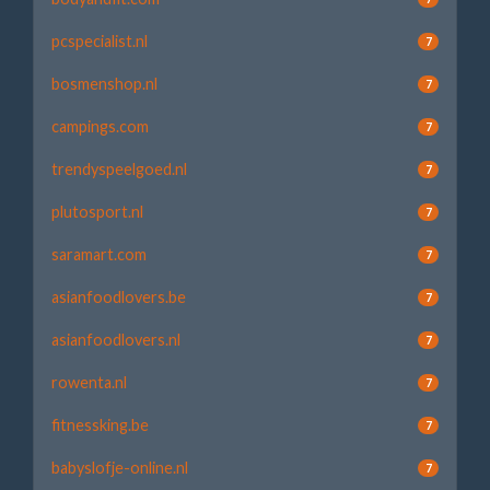
pcspecialist.nl
7
bosmenshop.nl
7
campings.com
7
trendyspeelgoed.nl
7
plutosport.nl
7
saramart.com
7
asianfoodlovers.be
7
asianfoodlovers.nl
7
rowenta.nl
7
fitnessking.be
7
babyslofje-online.nl
7