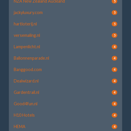
NZA New Zealand Auckland
5
jackyluxury.com
5
hartloterij.nl
5
versemaling.nl
5
Lampenlicht.nl
4
Ballonnenparade.nl
4
Banggood.com
4
Dealwizard.nl
4
Gardentrail.nl
4
Good4fun.nl
4
H10 Hotels
4
HEMA
4