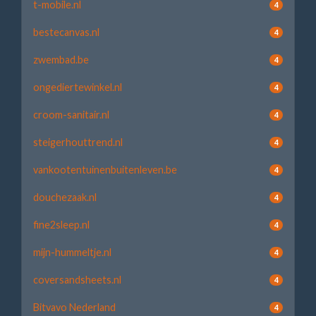
t-mobile.nl
4
bestecanvas.nl
4
zwembad.be
4
ongediertewinkel.nl
4
croom-sanitair.nl
4
steigerhouttrend.nl
4
vankootentuinenbuitenleven.be
4
douchezaak.nl
4
fine2sleep.nl
4
mijn-hummeltje.nl
4
coversandsheets.nl
4
Bitvavo Nederland
4