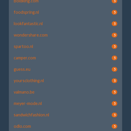
Boldking.com
5
foodspring.nl
5
lookfantastic.nl
5
wondershare.com
5
spartoo.nl
5
camper.com
5
guess.eu
5
yoursclothing.nl
5
valmano.be
5
meyer-mode.nl
5
sandwichfashion.nl
5
odlo.com
5