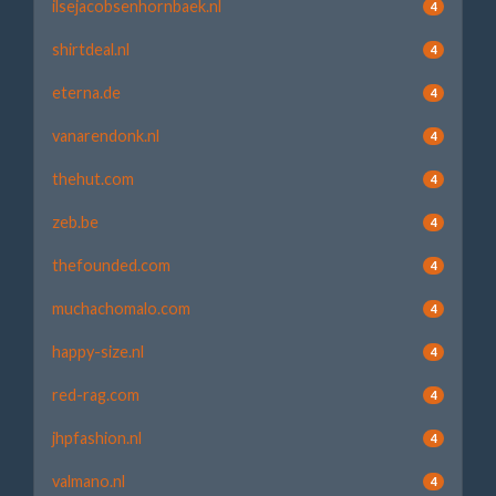
ilsejacobsenhornbaek.nl
4
shirtdeal.nl
4
eterna.de
4
vanarendonk.nl
4
thehut.com
4
zeb.be
4
thefounded.com
4
muchachomalo.com
4
happy-size.nl
4
red-rag.com
4
jhpfashion.nl
4
valmano.nl
4