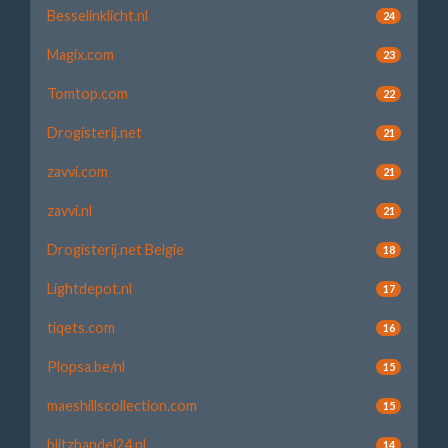
Besselinklicht.nl
24
Magix.com
23
Tomtop.com
22
Drogisterij.net
21
zavvi.com
21
zavvi.nl
21
Drogisterij.net Belgie
18
Lightdepot.nl
17
tiqets.com
16
Plopsa.be/nl
15
maeshillscollection.com
15
blitzhandel24.nl
14