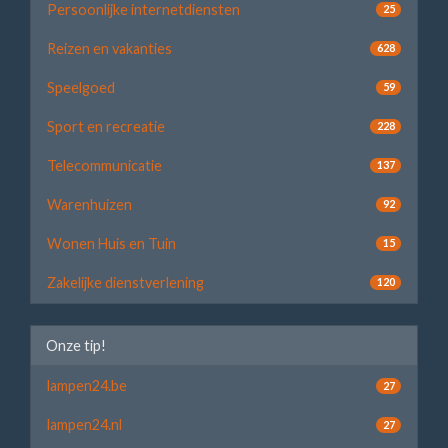
Persoonlijke internetdiensten
25
Reizen en vakanties
628
Speelgoed
59
Sport en recreatie
228
Telecommunicatie
137
Warenhuizen
92
Wonen Huis en Tuin
15
Zakelijke dienstverlening
120
Onze tip!
lampen24.be
27
lampen24.nl
27