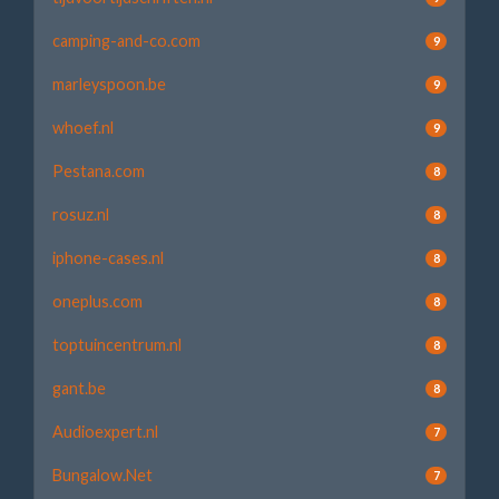
camping-and-co.com
9
marleyspoon.be
9
whoef.nl
9
Pestana.com
8
rosuz.nl
8
iphone-cases.nl
8
oneplus.com
8
toptuincentrum.nl
8
gant.be
8
Audioexpert.nl
7
Bungalow.Net
7