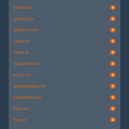
babista.nl
4
spartoo.be
4
spartoo.com
4
clarks.eu
4
clarks.nl
4
nl.pandora.net
4
ivacy.com
4
qatarairways.com
4
saveatrain.com
4
balr.com
4
fonu.nl
4