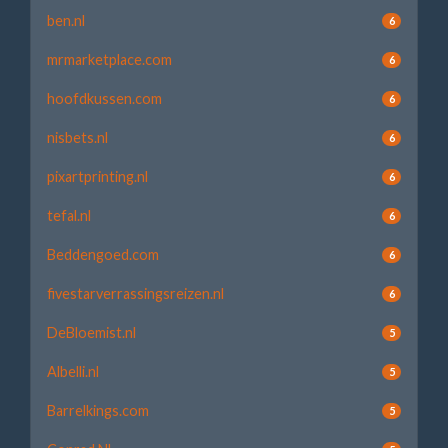
ben.nl
6
mrmarketplace.com
6
hoofdkussen.com
6
nisbets.nl
6
pixartprinting.nl
6
tefal.nl
6
Beddengoed.com
6
fivestarverrassingsreizen.nl
6
DeBloemist.nl
5
Albelli.nl
5
Barrelkings.com
5