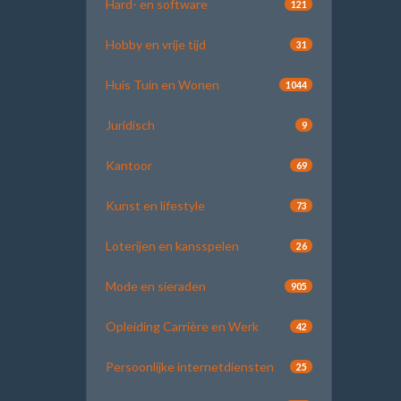
Hard- en software
121
Hobby en vrije tijd
31
Huis Tuin en Wonen
1044
Juridisch
9
Kantoor
69
Kunst en lifestyle
73
Loterijen en kansspelen
26
Mode en sieraden
905
Opleiding Carrière en Werk
42
Persoonlijke internetdiensten
25