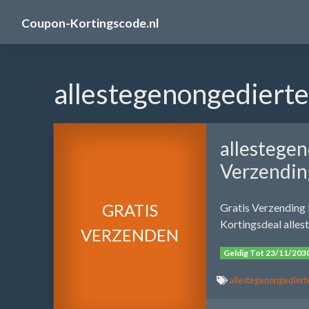
Skip
Coupon-Kortingscode.nl
to
content
allestegenongedierte
allestegen
Verzendin
GRATIS
Gratis Verzending 
Kortingsdeal alles
VERZENDEN
Geldig Tot 23/11/203
allestegenongedierte