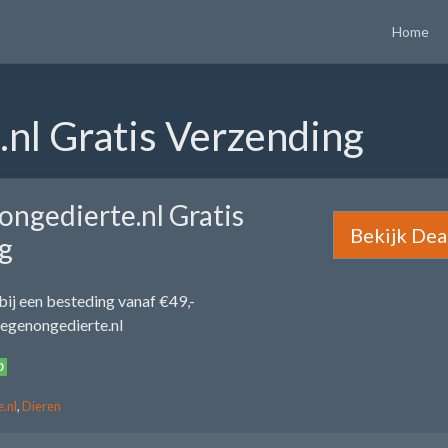
Home
.nl Gratis Verzending
ongedierte.nl Gratis
Bekijk Dea
g
bij een besteding vanaf €49,-
tegenongedierte.nl
0
.nl
,
Dieren