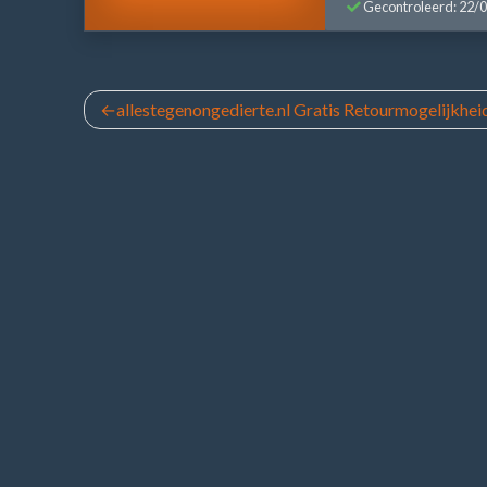
Gecontroleerd: 22/
Bericht
allestegenongedierte.nl Gratis Retourmogelijkhei
navigatie