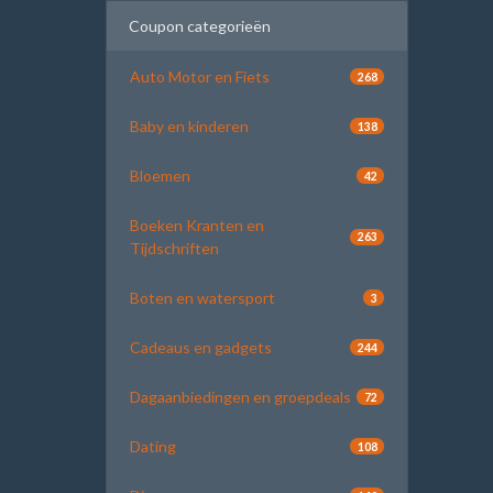
Coupon categorieën
Auto Motor en Fiets
268
Baby en kinderen
138
Bloemen
42
Boeken Kranten en
263
Tijdschriften
Boten en watersport
3
Cadeaus en gadgets
244
Dagaanbiedingen en groepdeals
72
Dating
108