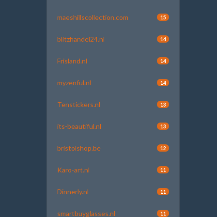
maeshillscollection.com
15
blitzhandel24.nl
14
Frisland.nl
14
myzenful.nl
14
Tenstickers.nl
13
its-beautiful.nl
13
bristolshop.be
12
Karo-art.nl
11
Dinnerly.nl
11
smartbuyglasses.nl
11