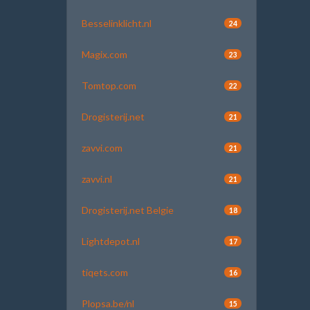
Besselinklicht.nl
24
Magix.com
23
Tomtop.com
22
Drogisterij.net
21
zavvi.com
21
zavvi.nl
21
Drogisterij.net Belgie
18
Lightdepot.nl
17
tiqets.com
16
Plopsa.be/nl
15