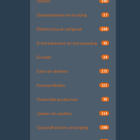
Dieren
140
Domeinnamen en hosting
27
Elektronica en witgoed
248
Entertainment en ontspanning
42
Erotiek
24
Eten en drinken
275
Feestartikelen
121
Financiële producten
95
Games en spellen
114
Gezondheid en verzorging
588