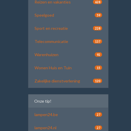
Reizen en vakanties
628
Speelgoed
59
Sport en recreatie
228
Telecommunicatie
137
Warenhuizen
92
Wonen Huis en Tuin
15
Zakelijke dienstverlening
120
Onze tip!
lampen24.be
27
lampen24.nl
27