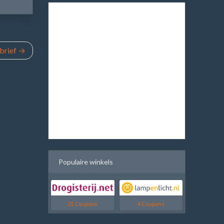
brief
Populaire winkels
21 Coupons
4 Coupons