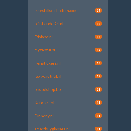
maeshillscollection.com
15
blitzhandel24.nl
14
Frisland.nl
14
myzenful.nl
14
Tenstickers.nl
13
its-beautiful.nl
13
bristolshop.be
12
Karo-art.nl
11
Dinnerly.nl
11
smartbuyglasses.nl
11