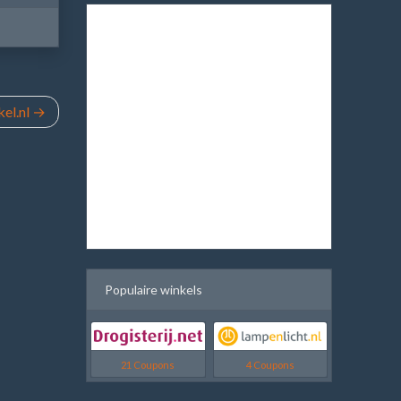
el.nl
Populaire winkels
21 Coupons
4 Coupons