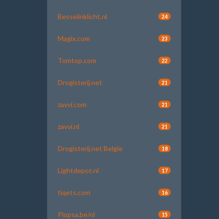
Besselinklicht.nl
24
Magix.com
23
Tomtop.com
22
Drogisterij.net
21
zavvi.com
21
zavvi.nl
21
Drogisterij.net Belgie
18
Lightdepot.nl
17
tiqets.com
16
Plopsa.be/nl
15