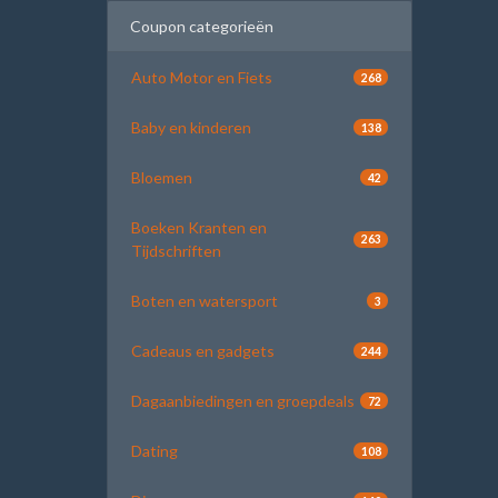
Coupon categorieën
Auto Motor en Fiets
268
Baby en kinderen
138
Bloemen
42
Boeken Kranten en
263
Tijdschriften
Boten en watersport
3
Cadeaus en gadgets
244
Dagaanbiedingen en groepdeals
72
Dating
108