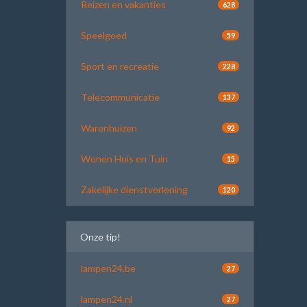
Reizen en vakanties
628
Speelgoed
59
Sport en recreatie
228
Telecommunicatie
137
Warenhuizen
92
Wonen Huis en Tuin
15
Zakelijke dienstverlening
120
Onze tip!
lampen24.be
27
lampen24.nl
27