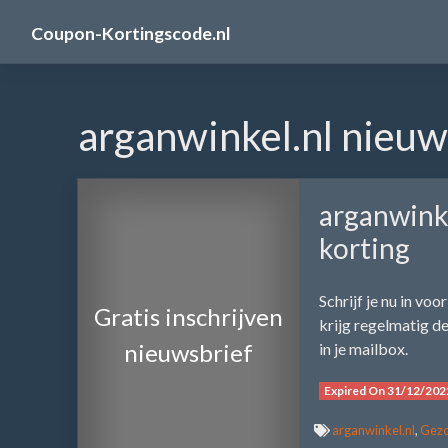
Skip
Coupon-Kortingscode.nl
to
content
arganwinkel.nl nieuw
arganwinke
korting
Schrijf je nu in vo
Gratis inschrijven
krijg regelmatig d
nieuwsbrief
in je mailbox.
Expired On 31/12/202
arganwinkel.nl
,
Gezo