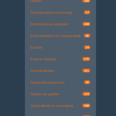
Dieren
140
Domeinnamen en hosting
27
Elektronica en witgoed
248
Entertainment en ontspanning
42
Erotiek
24
Eten en drinken
275
Feestartikelen
121
Financiële producten
95
Games en spellen
114
Gezondheid en verzorging
588