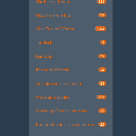
Hard- en software
121
Hobby en vrije tijd
31
Huis Tuin en Wonen
1044
Juridisch
9
Kantoor
69
Kunst en lifestyle
73
Loterijen en kansspelen
26
Mode en sieraden
905
Opleiding Carrière en Werk
42
Persoonlijke internetdiensten
25