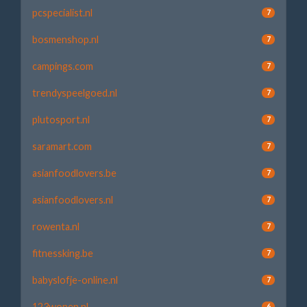
pcspecialist.nl
7
bosmenshop.nl
7
campings.com
7
trendyspeelgoed.nl
7
plutosport.nl
7
saramart.com
7
asianfoodlovers.be
7
asianfoodlovers.nl
7
rowenta.nl
7
fitnessking.be
7
babyslofje-online.nl
7
123wonen.nl
6