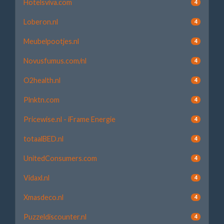
Hotelsviva.com
4
Loberon.nl
4
Meubelpootjes.nl
4
Novusfumus.com/nl
4
O2health.nl
4
Plnktn.com
4
Pricewise.nl - iFrame Energie
4
totaalBED.nl
4
UnitedConsumers.com
4
Vidaxl.nl
4
Xmasdeco.nl
4
Puzzeldiscounter.nl
4