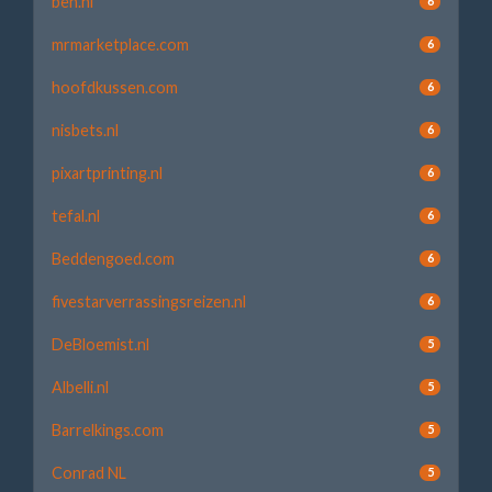
ben.nl
6
mrmarketplace.com
6
hoofdkussen.com
6
nisbets.nl
6
pixartprinting.nl
6
tefal.nl
6
Beddengoed.com
6
fivestarverrassingsreizen.nl
6
DeBloemist.nl
5
Albelli.nl
5
Barrelkings.com
5
Conrad NL
5