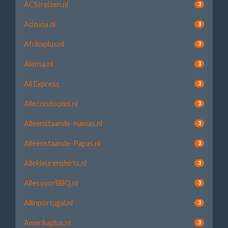
ACSIreizen.nl
3
Adzuna.nl
3
Afrikaplus.nl
3
Alensa.nl
3
Ali Express
3
Allecondooms.nl
3
Alleenstaande-mamas.nl
3
Alleenstaande-Papas.nl
3
Allekleurenshirts.nl
3
AllesvoorBBQ.nl
3
Allinportugal.nl
3
Amerikaplus.nl
3