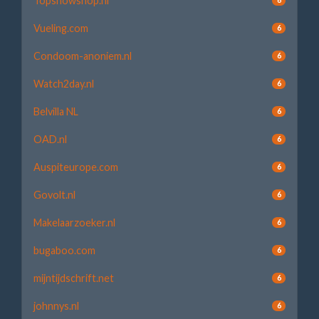
Topsnowshop.nl
Vueling.com
6
Condoom-anoniem.nl
6
Watch2day.nl
6
Belvilla NL
6
OAD.nl
6
Auspiteurope.com
6
Govolt.nl
6
Makelaarzoeker.nl
6
bugaboo.com
6
mijntijdschrift.net
6
johnnys.nl
6