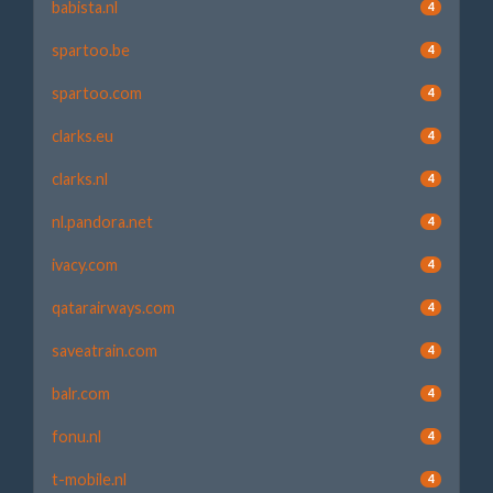
babista.nl
4
spartoo.be
4
spartoo.com
4
clarks.eu
4
clarks.nl
4
nl.pandora.net
4
ivacy.com
4
qatarairways.com
4
saveatrain.com
4
balr.com
4
fonu.nl
4
t-mobile.nl
4