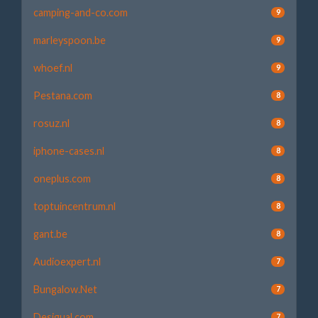
camping-and-co.com
9
marleyspoon.be
9
whoef.nl
9
Pestana.com
8
rosuz.nl
8
iphone-cases.nl
8
oneplus.com
8
toptuincentrum.nl
8
gant.be
8
Audioexpert.nl
7
Bungalow.Net
7
Desigual.com
7