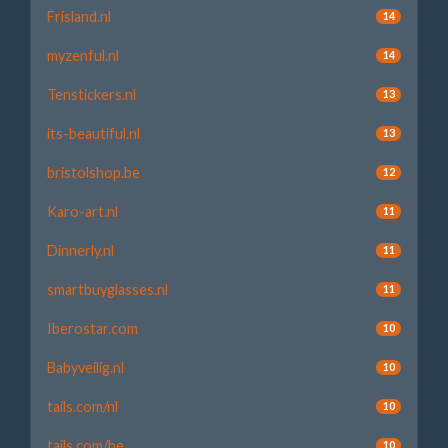
Frisland.nl
14
myzenful.nl
14
Tenstickers.nl
13
its-beautiful.nl
13
bristolshop.be
12
Karo-art.nl
11
Dinnerly.nl
11
smartbuyglasses.nl
11
Iberostar.com
10
Babyveilig.nl
10
tails.com/nl
10
tails.com/be
10