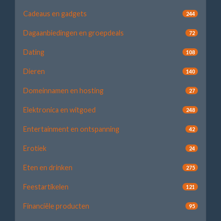
Cadeaus en gadgets
244
Dagaanbiedingen en groepdeals
72
Dating
108
Dieren
140
Domeinnamen en hosting
27
Elektronica en witgoed
248
Entertainment en ontspanning
42
Erotiek
24
Eten en drinken
275
Feestartikelen
121
Financiële producten
95