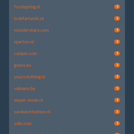
foodspring.nl
5
lookfantastic.nl
5
wondershare.com
5
spartoo.nl
5
camper.com
5
guess.eu
5
yoursclothing.nl
5
valmano.be
5
meyer-mode.nl
5
sandwichfashion.nl
5
odlo.com
5