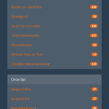
Reizen en vakanties
628
Speelgoed
59
Sport en recreatie
228
Telecommunicatie
137
Warenhuizen
92
Wonen Huis en Tuin
15
Zakelijke dienstverlening
120
Onze tip!
lampen24.be
27
lampen24.nl
27
Besselinklicht.nl
24