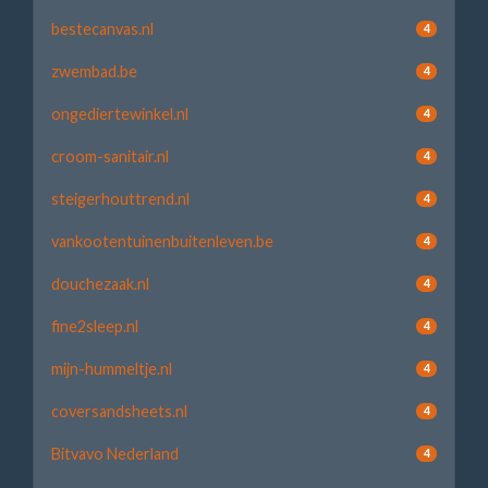
bestecanvas.nl
4
zwembad.be
4
ongediertewinkel.nl
4
croom-sanitair.nl
4
steigerhouttrend.nl
4
vankootentuinenbuitenleven.be
4
douchezaak.nl
4
fine2sleep.nl
4
mijn-hummeltje.nl
4
coversandsheets.nl
4
Bitvavo Nederland
4