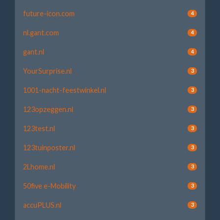
future-icon.com
4
nl.gant.com
4
gant.nl
4
YourSurprise.nl
3
1001-nacht-feestwinkel.nl
3
123opzeggen.nl
3
123test.nl
3
123tuinposter.nl
3
2Lhome.nl
3
50five e-Mobility
3
accuPLUS.nl
3