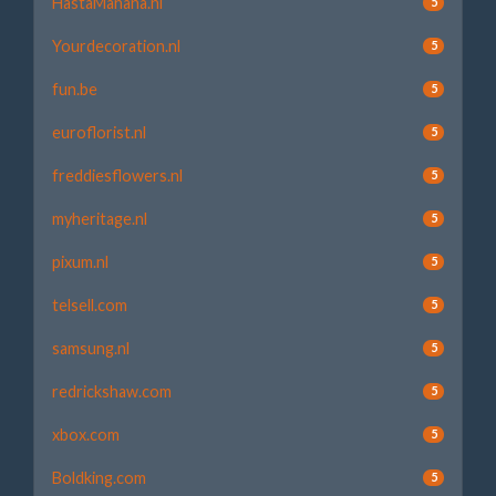
HastaManana.nl
5
Yourdecoration.nl
5
fun.be
5
euroflorist.nl
5
freddiesflowers.nl
5
myheritage.nl
5
pixum.nl
5
telsell.com
5
samsung.nl
5
redrickshaw.com
5
xbox.com
5
Boldking.com
5