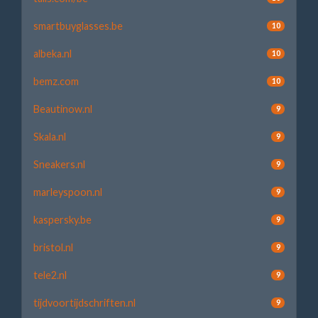
smartbuyglasses.be
10
albeka.nl
10
bemz.com
10
Beautinow.nl
9
Skala.nl
9
Sneakers.nl
9
marleyspoon.nl
9
kaspersky.be
9
bristol.nl
9
tele2.nl
9
tijdvoortijdschriften.nl
9