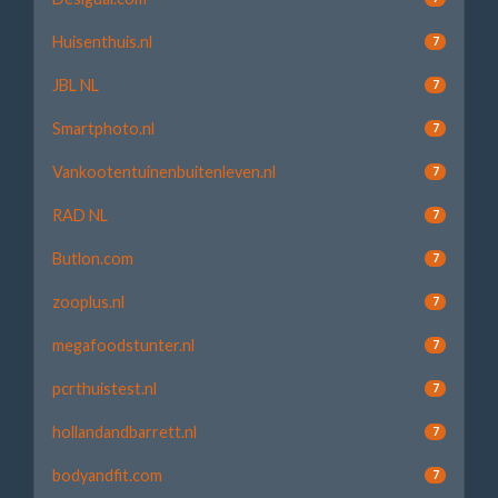
Huisenthuis.nl
7
JBL NL
7
Smartphoto.nl
7
Vankootentuinenbuitenleven.nl
7
RAD NL
7
Butlon.com
7
zooplus.nl
7
megafoodstunter.nl
7
pcrthuistest.nl
7
hollandandbarrett.nl
7
bodyandfit.com
7