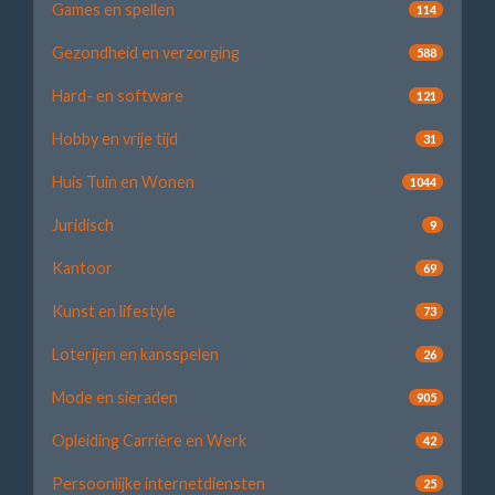
Games en spellen
114
Gezondheid en verzorging
588
Hard- en software
121
Hobby en vrije tijd
31
Huis Tuin en Wonen
1044
Juridisch
9
Kantoor
69
Kunst en lifestyle
73
Loterijen en kansspelen
26
Mode en sieraden
905
Opleiding Carrière en Werk
42
Persoonlijke internetdiensten
25