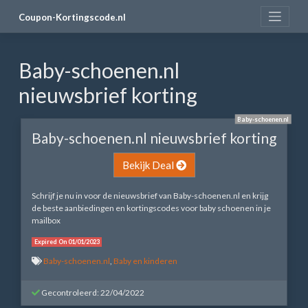
Skip
Coupon-Kortingscode.nl
to
content
Baby-schoenen.nl
nieuwsbrief korting
Baby-schoenen.nl
Baby-schoenen.nl nieuwsbrief korting
Bekijk Deal
Schrijf je nu in voor de nieuwsbrief van Baby-schoenen.nl en krijg
de beste aanbiedingen en kortingscodes voor baby schoenen in je
mailbox
Expired On 01/01/2023
Baby-schoenen.nl
,
Baby en kinderen
Gecontroleerd: 22/04/2022