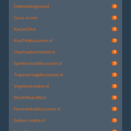
Dekbeddengoed.nl
5
Goos-e.com
5
Karpet24.nl
5
Knuffeldiscounter.nl
5
Overloadworldwide.nl
5
Speeltoesteldiscounter.nl
5
Trapvoertuigdiscounter.nl
5
Vogelvoeronline.nl
5
WorkWear4All.nl
5
Feestwinkeldiscounter.nl
5
Sokken-online.nl
5