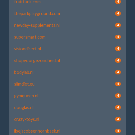
fruitfunk.com
4
theparkplayground.com
4
newday-supplements.nl
4
supersmart.com
4
visiondirect.nl
4
shopvoorgezondheid.nl
4
bodylab.nl
4
slimdiet.eu
4
gymqueen.nl
4
douglas.nl
4
crazy-toys.nl
4
ilsejacobsenhornbaek.nl
4