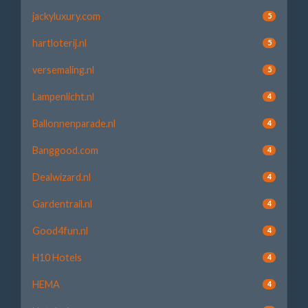
jackyluxury.com
5
hartloterij.nl
5
versemaling.nl
5
Lampenlicht.nl
4
Ballonnenparade.nl
4
Banggood.com
4
Dealwizard.nl
4
Gardentrail.nl
4
Good4fun.nl
4
H10 Hotels
4
HEMA
4