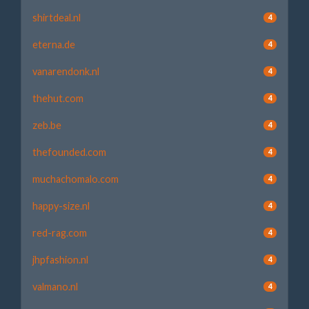
shirtdeal.nl
4
eterna.de
4
vanarendonk.nl
4
thehut.com
4
zeb.be
4
thefounded.com
4
muchachomalo.com
4
happy-size.nl
4
red-rag.com
4
jhpfashion.nl
4
valmano.nl
4