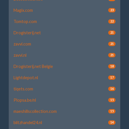
Magix.com
23
Tomtop.com
22
Drogisterij.net
21
zavvi.com
21
zavvi.nl
21
Drogisterij.net Belgie
18
Lightdepot.nl
17
tiqets.com
16
Plopsa.be/nl
15
maeshillscollection.com
15
blitzhandel24.nl
14