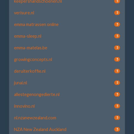
keepershandschoenen.nl
5
verisure.nl
5
emma matrassen online
5
emma-sleep.nl
5
emma-matelas.be
5
growingconcepts.nl
5
deruiterkoffie.nl
5
junai.nl
5
allestegenongedierte.nl
5
innovino.nl
5
nl.nzanewzealand.com
5
NZA New Zealand Auckland
5