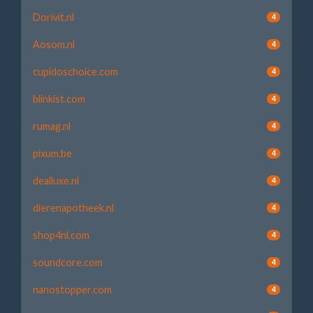
Dorivit.nl
4
Aosom.nl
4
cupidoschoice.com
4
blinkist.com
4
rumag.nl
4
pixum.be
4
dealluxe.nl
4
dierenapotheek.nl
4
shop4nl.com
4
soundcore.com
4
nanostopper.com
4