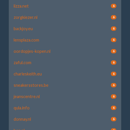
lizza.net
6
zorgkiezer.nl
6
backjoy.eu
6
lensplaza.com
6
oordopjes-kopen.nl
6
zaful.com
6
charleskeith.eu
6
sneakersstores.be
6
jeanscentre.nl
6
qula.info
6
donnay.nl
6