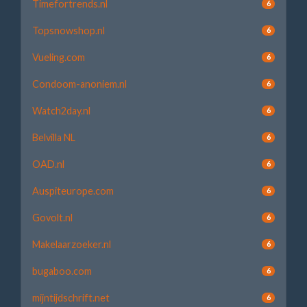
Timefortrends.nl
6
Topsnowshop.nl
6
Vueling.com
6
Condoom-anoniem.nl
6
Watch2day.nl
6
Belvilla NL
6
OAD.nl
6
Auspiteurope.com
6
Govolt.nl
6
Makelaarzoeker.nl
6
bugaboo.com
6
mijntijdschrift.net
6