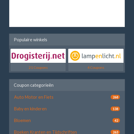
Populaire winkels
21 Coupons
4 Coupons
Coupon categorieën
Auto Motor en Fiets
268
Baby en kinderen
138
Bloemen
42
Boeken Kranten en Tijdschriften
263