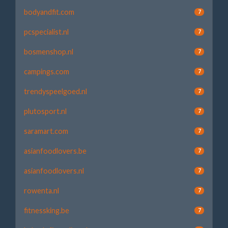
bodyandfit.com
7
pcspecialist.nl
7
bosmenshop.nl
7
campings.com
7
trendyspeelgoed.nl
7
plutosport.nl
7
saramart.com
7
asianfoodlovers.be
7
asianfoodlovers.nl
7
rowenta.nl
7
fitnessking.be
7