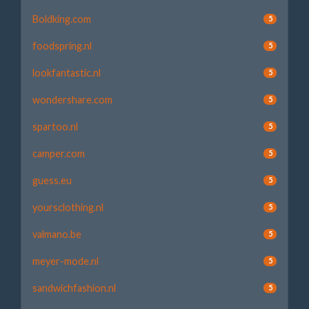
Boldking.com
5
foodspring.nl
5
lookfantastic.nl
5
wondershare.com
5
spartoo.nl
5
camper.com
5
guess.eu
5
yoursclothing.nl
5
valmano.be
5
meyer-mode.nl
5
sandwichfashion.nl
5