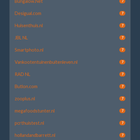
Bungalow.Net
7
Desigual.com
7
Huisenthuis.nl
7
JBL NL
7
Smartphoto.nl
7
Vankootentuinenbuitenleven.nl
7
RAD NL
7
Butlon.com
7
zooplus.nl
7
megafoodstunter.nl
7
pcrthuistest.nl
7
hollandandbarrett.nl
7