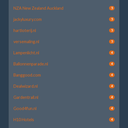
NZA New Zealand Auckland
5
jackyluxury.com
5
hartloterij.nl
5
versemaling.nl
5
Lampenlicht.nl
4
Ballonnenparade.nl
4
Banggood.com
4
Dealwizard.nl
4
Gardentrail.nl
4
Good4fun.nl
4
H10 Hotels
4