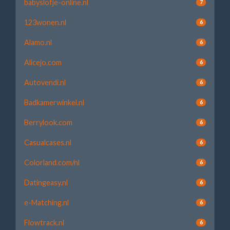
babyslofje-online.nl
7
123wonen.nl
6
Alamo.nl
6
Alicejo.com
6
Autovendi.nl
6
Badkamerwinkel.nl
6
Berrylook.com
6
Casualcases.nl
6
Colorland.com/nl
6
Datingeasy.nl
6
e-Matching.nl
6
Flowtrack.nl
6