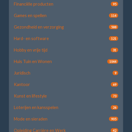
Financiële producten
95
Games en spellen
114
Gezondheid en verzorging
588
Hard- en software
121
Hobby en vrije tijd
31
Huis Tuin en Wonen
1044
Juridisch
9
Kantoor
69
Kunst en lifestyle
73
Loterijen en kansspelen
26
Mode en sieraden
905
Opleiding Carrière en Werk
42