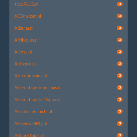
accuPLUS.nl
3
ACSIreizen.nl
3
Adzuna.nl
3
Afrikaplus.nl
3
Alensa.nl
3
Ali Express
3
Allecondooms.nl
3
Alleenstaande-mamas.nl
3
Alleenstaande-Papas.nl
3
Allekleurenshirts.nl
3
AllesvoorBBQ.nl
3
Allinportugal.nl
3