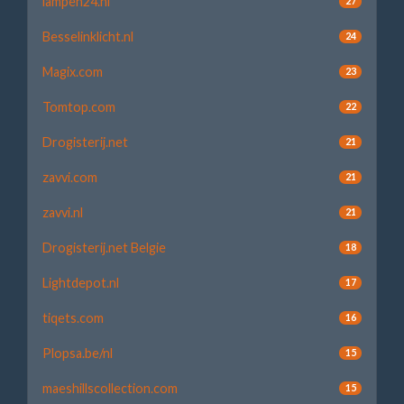
lampen24.nl
27
Besselinklicht.nl
24
Magix.com
23
Tomtop.com
22
Drogisterij.net
21
zavvi.com
21
zavvi.nl
21
Drogisterij.net Belgie
18
Lightdepot.nl
17
tiqets.com
16
Plopsa.be/nl
15
maeshillscollection.com
15