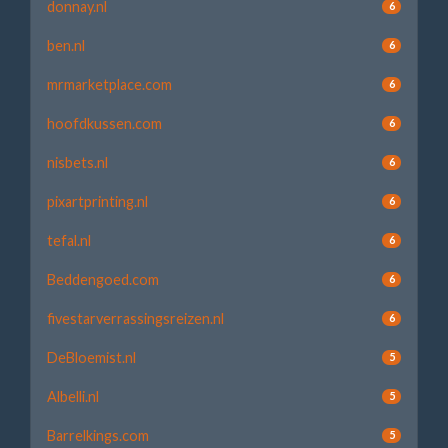
donnay.nl
6
ben.nl
6
mrmarketplace.com
6
hoofdkussen.com
6
nisbets.nl
6
pixartprinting.nl
6
tefal.nl
6
Beddengoed.com
6
fivestarverrassingsreizen.nl
6
DeBloemist.nl
5
Albelli.nl
5
Barrelkings.com
5