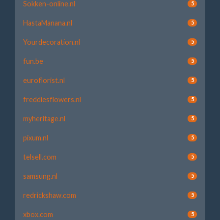
Sokken-online.nl
5
HastaManana.nl
5
Yourdecoration.nl
5
fun.be
5
euroflorist.nl
5
freddiesflowers.nl
5
myheritage.nl
5
pixum.nl
5
telsell.com
5
samsung.nl
5
redrickshaw.com
5
xbox.com
5