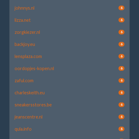
johnnys.nl
6
lizza.net
6
zorgkiezer.nl
6
backjoy.eu
6
lensplaza.com
6
oordopjes-kopen.nl
6
zaful.com
6
charleskeith.eu
6
sneakersstores.be
6
jeanscentre.nl
6
qula.info
6