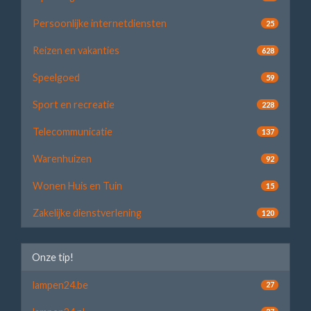
Persoonlijke internetdiensten
25
Reizen en vakanties
628
Speelgoed
59
Sport en recreatie
228
Telecommunicatie
137
Warenhuizen
92
Wonen Huis en Tuin
15
Zakelijke dienstverlening
120
Onze tip!
lampen24.be
27