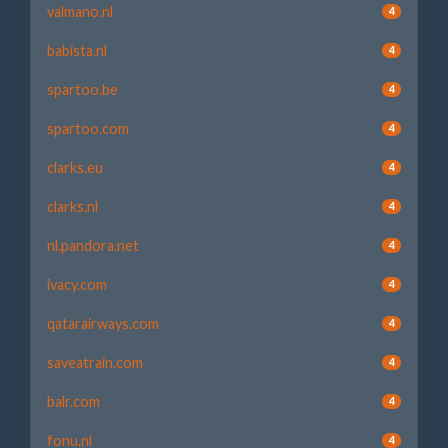
valmano.nl
4
babista.nl
4
spartoo.be
4
spartoo.com
4
clarks.eu
4
clarks.nl
4
nl.pandora.net
4
ivacy.com
4
qatarairways.com
4
saveatrain.com
4
balr.com
4
fonu.nl
4