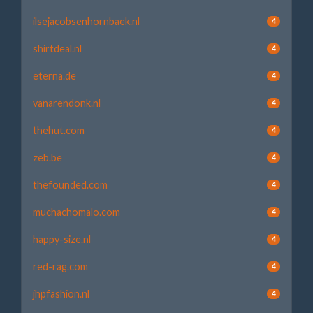
ilsejacobsenhornbaek.nl
4
shirtdeal.nl
4
eterna.de
4
vanarendonk.nl
4
thehut.com
4
zeb.be
4
thefounded.com
4
muchachomalo.com
4
happy-size.nl
4
red-rag.com
4
jhpfashion.nl
4