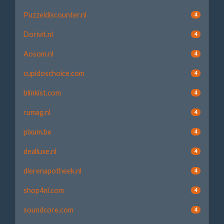
Puzzeldiscounter.nl
4
Dorivit.nl
4
Aosom.nl
4
cupidoschoice.com
4
blinkist.com
4
rumag.nl
4
pixum.be
4
dealluxe.nl
4
dierenapotheek.nl
4
shop4nl.com
4
soundcore.com
4