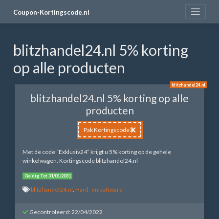
Skip
Coupon-Kortingscode.nl
to
content
blitzhandel24.nl 5% korting
op alle producten
blitzhandel24.nl
blitzhandel24.nl 5% korting op alle
producten
Pak Kortingscode
Met de code “Exklusiv24” krijgt u 5% korting op de gehele
winkelwagen. Kortingscode blitzhandel24.nl
Geldig Tot 31/01/2031
blitzhandel24.nl
,
Hard- en software
Gecontroleerd: 22/04/2022