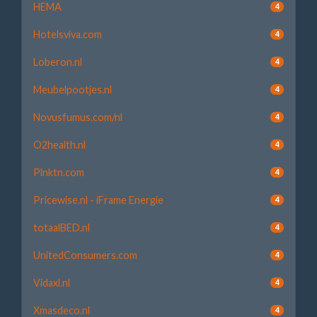
HEMA
4
Hotelsviva.com
4
Loberon.nl
4
Meubelpootjes.nl
4
Novusfumus.com/nl
4
O2health.nl
4
Plnktn.com
4
Pricewise.nl - iFrame Energie
4
totaalBED.nl
4
UnitedConsumers.com
4
Vidaxl.nl
4
Xmasdeco.nl
4