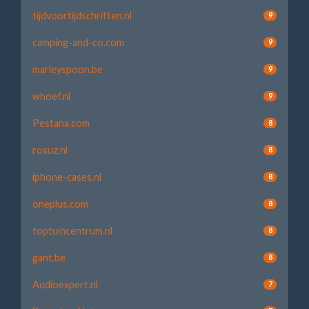
tijdvoortijdschriften.nl
9
camping-and-co.com
9
marleyspoon.be
9
whoef.nl
9
Pestana.com
8
rosuz.nl
8
iphone-cases.nl
8
oneplus.com
8
toptuincentrum.nl
8
gant.be
8
Audioexpert.nl
7