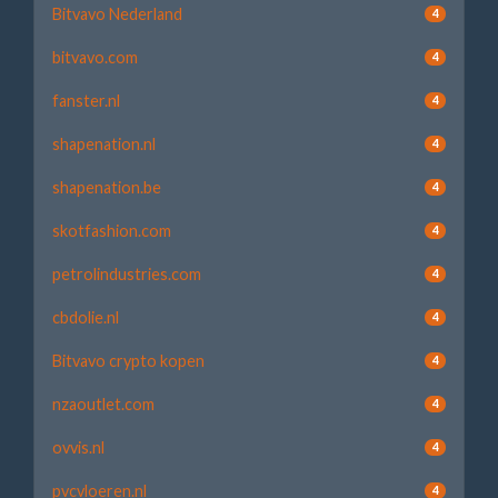
Bitvavo Nederland
4
bitvavo.com
4
fanster.nl
4
shapenation.nl
4
shapenation.be
4
skotfashion.com
4
petrolindustries.com
4
cbdolie.nl
4
Bitvavo crypto kopen
4
nzaoutlet.com
4
ovvis.nl
4
pvcvloeren.nl
4