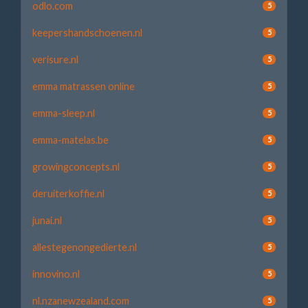
odlo.com
5
keepershandschoenen.nl
5
verisure.nl
5
emma matrassen online
5
emma-sleep.nl
5
emma-matelas.be
5
growingconcepts.nl
5
deruiterkoffie.nl
5
junai.nl
5
allestegenongedierte.nl
5
innovino.nl
5
nl.nzanewzealand.com
5