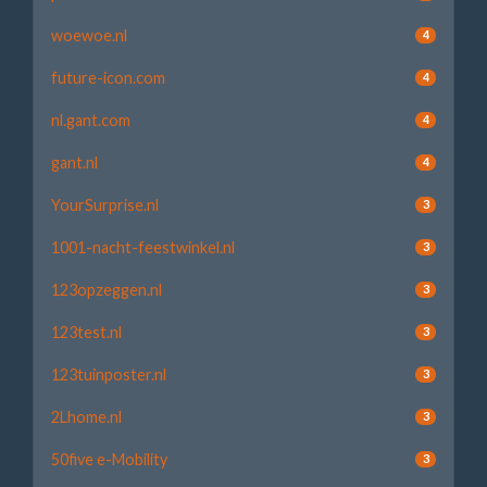
woewoe.nl
4
future-icon.com
4
nl.gant.com
4
gant.nl
4
YourSurprise.nl
3
1001-nacht-feestwinkel.nl
3
123opzeggen.nl
3
123test.nl
3
123tuinposter.nl
3
2Lhome.nl
3
50five e-Mobility
3