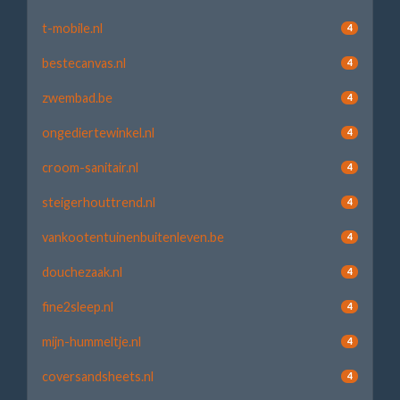
t-mobile.nl
4
bestecanvas.nl
4
zwembad.be
4
ongediertewinkel.nl
4
croom-sanitair.nl
4
steigerhouttrend.nl
4
vankootentuinenbuitenleven.be
4
douchezaak.nl
4
fine2sleep.nl
4
mijn-hummeltje.nl
4
coversandsheets.nl
4