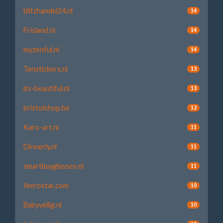
blitzhandel24.nl
14
Frisland.nl
14
myzenful.nl
14
Tenstickers.nl
13
its-beautiful.nl
13
bristolshop.be
12
Karo-art.nl
11
Dinnerly.nl
11
smartbuyglasses.nl
11
Iberostar.com
10
Babyveilig.nl
10