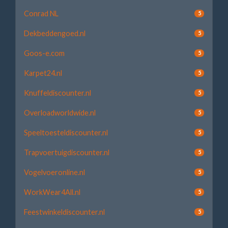
Conrad NL
5
Dekbeddengoed.nl
5
Goos-e.com
5
Karpet24.nl
5
Knuffeldiscounter.nl
5
Overloadworldwide.nl
5
Speeltoesteldiscounter.nl
5
Trapvoertuigdiscounter.nl
5
Vogelvoeronline.nl
5
WorkWear4All.nl
5
Feestwinkeldiscounter.nl
5