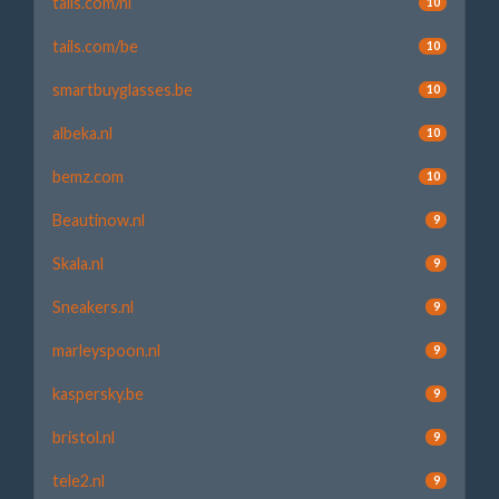
tails.com/nl
10
tails.com/be
10
smartbuyglasses.be
10
albeka.nl
10
bemz.com
10
Beautinow.nl
9
Skala.nl
9
Sneakers.nl
9
marleyspoon.nl
9
kaspersky.be
9
bristol.nl
9
tele2.nl
9