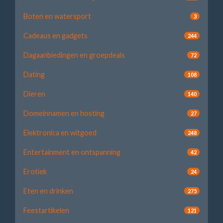
Boten en watersport
3
Cadeaus en gadgets
244
Dagaanbiedingen en groepdeals
72
Dating
108
Dieren
140
Domeinnamen en hosting
27
Elektronica en witgoed
248
Entertainment en ontspanning
42
Erotiek
24
Eten en drinken
275
Feestartikelen
121