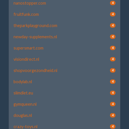
nanostopper.com
4
fruitfunk.com
4
theparkplayground.com
4
newday-supplements.nl
4
supersmart.com
4
visiondirect.nl
4
shopvoorgezondheid.nl
4
bodylab.nl
4
slimdiet.eu
4
gymqueen.nl
4
douglas.nl
4
crazy-toys.nl
4