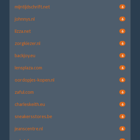
mijntijdschrift.net
6
johnnys.nl
6
lizza.net
6
zorgkiezer.nl
6
backjoy.eu
6
lensplaza.com
6
oordopjes-kopen.nl
6
zaful.com
6
charleskeith.eu
6
sneakersstores.be
6
jeanscentre.nl
6