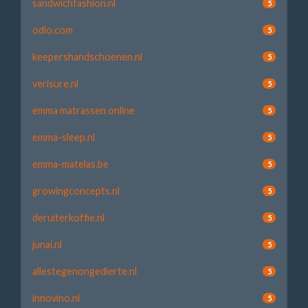
sandwichfashion.nl
5
odlo.com
5
keepershandschoenen.nl
5
verisure.nl
5
emma matrassen online
5
emma-sleep.nl
5
emma-matelas.be
5
growingconcepts.nl
5
deruiterkoffie.nl
5
junai.nl
5
allestegenongedierte.nl
5
innovino.nl
5