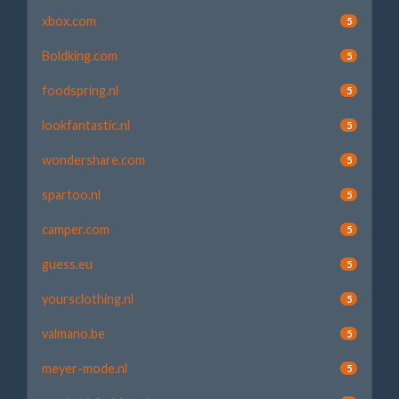
xbox.com
5
Boldking.com
5
foodspring.nl
5
lookfantastic.nl
5
wondershare.com
5
spartoo.nl
5
camper.com
5
guess.eu
5
yoursclothing.nl
5
valmano.be
5
meyer-mode.nl
5