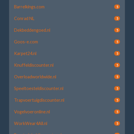
Barrelkings.com
5
Conrad NL
5
Dekbeddengoed.nl
5
Goos-e.com
5
Karpet24.nl
5
Knuffeldiscounter.nl
5
Overloadworldwide.nl
5
Speeltoesteldiscounter.nl
5
Trapvoertuigdiscounter.nl
5
Vogelvoeronline.nl
5
WorkWear4All.nl
5