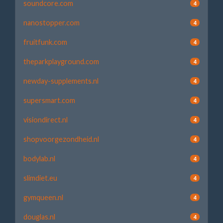
soundcore.com
4
nanostopper.com
4
fruitfunk.com
4
theparkplayground.com
4
newday-supplements.nl
4
supersmart.com
4
visiondirect.nl
4
shopvoorgezondheid.nl
4
bodylab.nl
4
slimdiet.eu
4
gymqueen.nl
4
douglas.nl
4