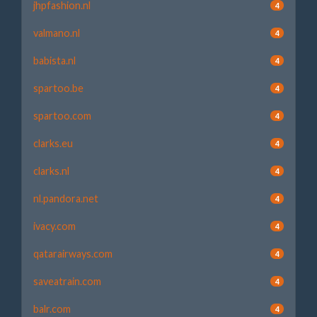
jhpfashion.nl
4
valmano.nl
4
babista.nl
4
spartoo.be
4
spartoo.com
4
clarks.eu
4
clarks.nl
4
nl.pandora.net
4
ivacy.com
4
qatarairways.com
4
saveatrain.com
4
balr.com
4