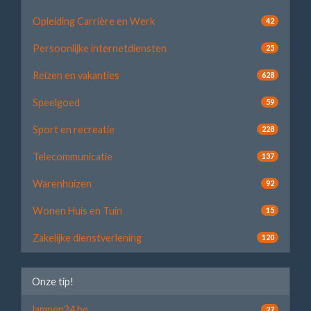
Opleiding Carrière en Werk
42
Persoonlijke internetdiensten
25
Reizen en vakanties
628
Speelgoed
59
Sport en recreatie
228
Telecommunicatie
137
Warenhuizen
92
Wonen Huis en Tuin
15
Zakelijke dienstverlening
120
Onze tip!
lampen24.be
27