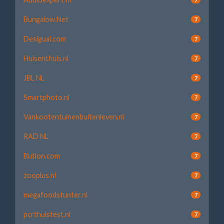
Bungalow.Net
7
Desigual.com
7
Huisenthuis.nl
7
JBL NL
7
Smartphoto.nl
7
Vankootentuinenbuitenleven.nl
7
RAD NL
7
Butlon.com
7
zooplus.nl
7
megafoodstunter.nl
7
pcrthuistest.nl
7