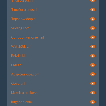
Thuiscursus.nl
6
Timefortrends.nl
6
Topsnowshop.nl
6
Vueling.com
6
Condoom-anoniem.nl
6
Watch2day.nl
6
Belvilla NL
6
OAD.nl
6
Auspiteurope.com
6
Govolt.nl
6
Makelaarzoeker.nl
6
bugaboo.com
6