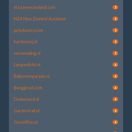
nl.nzanewzealand.com
5
NZA New Zealand Auckland
5
jackyluxury.com
5
hartloterij.nl
5
versemaling.nl
5
Lampenlicht.nl
4
Ballonnenparade.nl
4
Banggood.com
4
Dealwizard.nl
4
Gardentrail.nl
4
Good4fun.nl
4