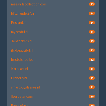
maeshillscollection.com
15
blitzhandel24.nl
14
Frisland.nl
14
myzenful.nl
14
Tenstickers.nl
13
its-beautiful.nl
13
bristolshop.be
12
Karo-art.nl
11
Dinnerly.nl
11
smartbuyglasses.nl
11
Iberostar.com
10
Babyveilig.nl
10