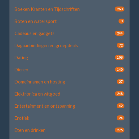
Boeken Kranten en Tijdschriften
263
Boten en watersport
3
Cadeaus en gadgets
244
Dagaanbiedingen en groepdeals
72
Dating
108
Dieren
140
Domeinnamen en hosting
27
Elektronica en witgoed
248
Entertainment en ontspanning
42
Erotiek
24
Eten en drinken
275