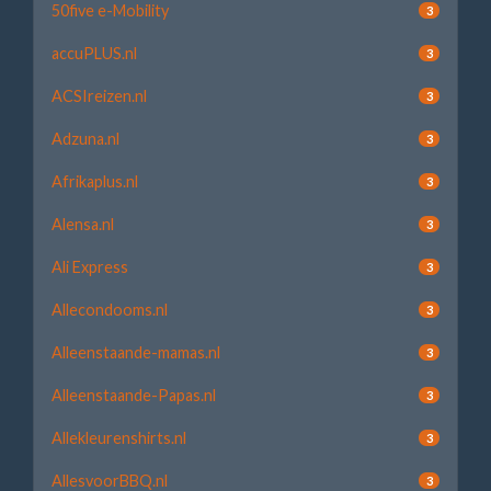
50five e-Mobility
3
accuPLUS.nl
3
ACSIreizen.nl
3
Adzuna.nl
3
Afrikaplus.nl
3
Alensa.nl
3
Ali Express
3
Allecondooms.nl
3
Alleenstaande-mamas.nl
3
Alleenstaande-Papas.nl
3
Allekleurenshirts.nl
3
AllesvoorBBQ.nl
3