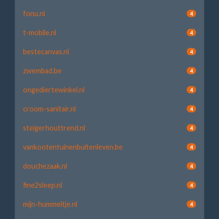
fonu.nl
4
t-mobile.nl
4
bestecanvas.nl
4
zwembad.be
4
ongediertewinkel.nl
4
croom-sanitair.nl
4
steigerhouttrend.nl
4
vankootentuinenbuitenleven.be
4
douchezaak.nl
4
fine2sleep.nl
4
mijn-hummeltje.nl
4