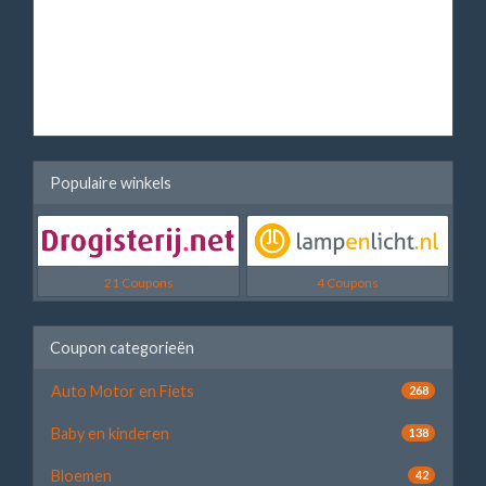
Populaire winkels
21 Coupons
4 Coupons
Coupon categorieën
Auto Motor en Fiets
268
Baby en kinderen
138
Bloemen
42