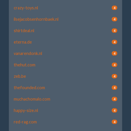
crazy-toys.nl
4
ilsejacobsenhornbaek.nl
4
shirtdeal.nl
4
eterna.de
4
vanarendonk.nl
4
thehut.com
4
zeb.be
4
thefounded.com
4
muchachomalo.com
4
happy-size.nl
4
red-rag.com
4