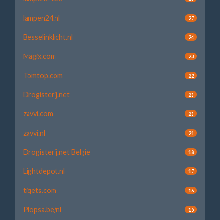
lampen24.nl
27
Besselinklicht.nl
24
Magix.com
23
Tomtop.com
22
Drogisterij.net
21
zavvi.com
21
zavvi.nl
21
Drogisterij.net Belgie
18
Lightdepot.nl
17
tiqets.com
16
Plopsa.be/nl
15