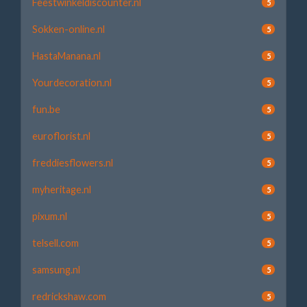
Feestwinkeldiscounter.nl
5
Sokken-online.nl
5
HastaManana.nl
5
Yourdecoration.nl
5
fun.be
5
euroflorist.nl
5
freddiesflowers.nl
5
myheritage.nl
5
pixum.nl
5
telsell.com
5
samsung.nl
5
redrickshaw.com
5