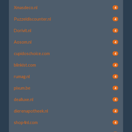
Xmasdeco.nl
4
Puzzeldiscounter.nl
4
Dorivit.nl
4
Aosom.nl
4
cupidoschoice.com
4
blinkist.com
4
rumag.nl
4
pixum.be
4
dealluxe.nl
4
dierenapotheek.nl
4
shop4nl.com
4