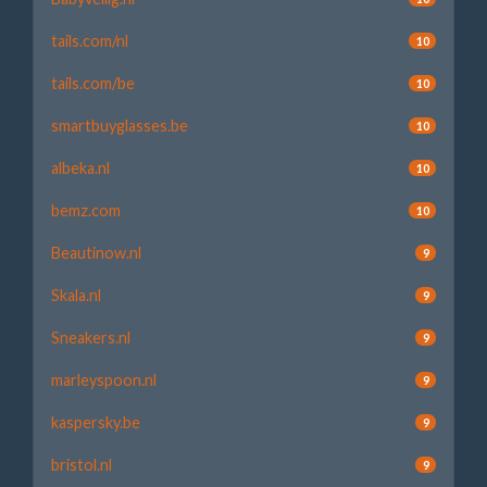
tails.com/nl
10
tails.com/be
10
smartbuyglasses.be
10
albeka.nl
10
bemz.com
10
Beautinow.nl
9
Skala.nl
9
Sneakers.nl
9
marleyspoon.nl
9
kaspersky.be
9
bristol.nl
9