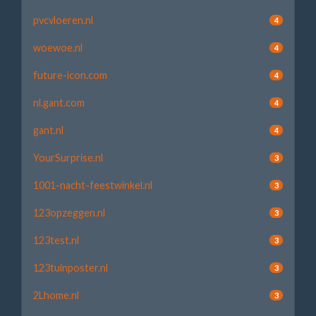
pvcvloeren.nl
4
woewoe.nl
4
future-icon.com
4
nl.gant.com
4
gant.nl
4
YourSurprise.nl
3
1001-nacht-feestwinkel.nl
3
123opzeggen.nl
3
123test.nl
3
123tuinposter.nl
3
2Lhome.nl
3