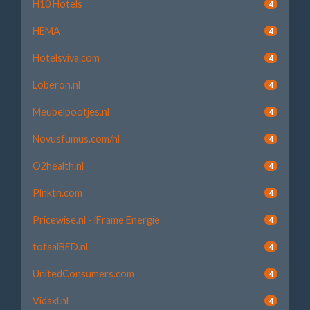
H10 Hotels
4
HEMA
4
Hotelsviva.com
4
Loberon.nl
4
Meubelpootjes.nl
4
Novusfumus.com/nl
4
O2health.nl
4
Plnktn.com
4
Pricewise.nl - iFrame Energie
4
totaalBED.nl
4
UnitedConsumers.com
4
Vidaxl.nl
4