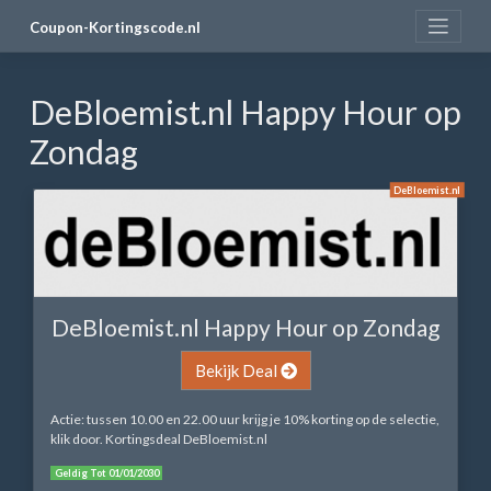
Skip
Coupon-Kortingscode.nl
to
content
DeBloemist.nl Happy Hour op
Zondag
DeBloemist.nl
DeBloemist.nl Happy Hour op Zondag
Bekijk Deal
Actie: tussen 10.00 en 22.00 uur krijg je 10% korting op de selectie,
klik door. Kortingsdeal DeBloemist.nl
Geldig Tot 01/01/2030