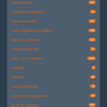
Feestartikelen
121
Financiële producten
95
Games en spellen
114
Gezondheid en verzorging
588
Hard- en software
121
Hobby en vrije tijd
31
Huis Tuin en Wonen
1044
Juridisch
9
Kantoor
69
Kunst en lifestyle
73
Loterijen en kansspelen
26
Mode en sieraden
905