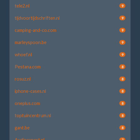
tele2.nl
9
tijdvoortijdschriften.nl
9
camping-and-co.com
9
marleyspoon.be
9
whoef.nl
9
Pestana.com
8
rosuz.nl
8
iphone-cases.nl
8
oneplus.com
8
toptuincentrum.nl
8
gant.be
8
Audioexpert.nl
7