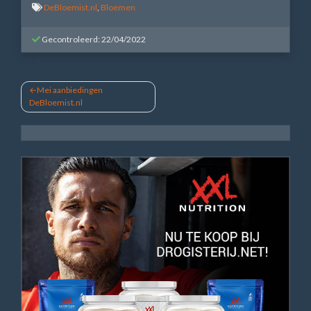
DeBloemist.nl
,
Bloemen
Gecontroleerd: 22/04/2022
Bericht
Mei aanbiedingen
DeBloemist.nl
navigatie