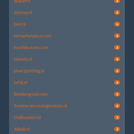
qula.info
6
donnay.nl
6
ben.nl
6
mrmarketplace.com
6
hoofdkussen.com
6
nisbets.nl
6
pixartprinting.nl
6
tefal.nl
6
Beddengoed.com
6
fivestarverrassingsreizen.nl
6
DeBloemist.nl
5
Albelli.nl
5