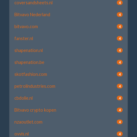
coversandsheets.nl
4
Bitvavo Nederland
4
bitvavo.com
4
fanster.nl
4
shapenation.nl
4
shapenation.be
4
skotfashion.com
4
petrolindustries.com
4
cbdolie.nl
4
Bitvavo crypto kopen
4
nzaoutlet.com
4
ovvis.nl
4