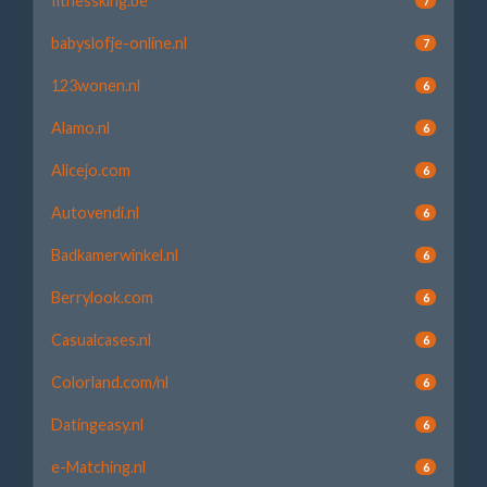
fitnessking.be
7
babyslofje-online.nl
7
123wonen.nl
6
Alamo.nl
6
Alicejo.com
6
Autovendi.nl
6
Badkamerwinkel.nl
6
Berrylook.com
6
Casualcases.nl
6
Colorland.com/nl
6
Datingeasy.nl
6
e-Matching.nl
6