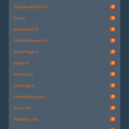
Yourdecoration.nl
5
fun.be
5
euroflorist.nl
5
freddiesflowers.nl
5
myheritage.nl
5
pixum.nl
5
telsell.com
5
samsung.nl
5
redrickshaw.com
5
xbox.com
5
Boldking.com
5