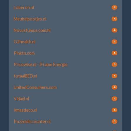
Loberon.nl
4
Meubelpootjes.nl
4
Novusfumus.com/nl
4
O2health.nl
4
Plnktn.com
4
Pricewise.nl - iFrame Energie
4
totaalBED.nl
4
UnitedConsumers.com
4
Vidaxl.nl
4
Xmasdeco.nl
4
Puzzeldiscounter.nl
4