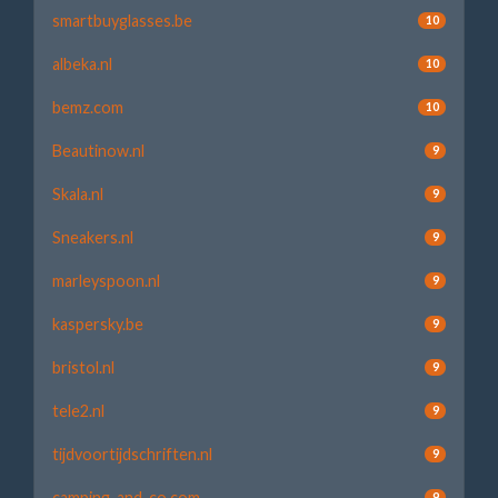
smartbuyglasses.be
10
albeka.nl
10
bemz.com
10
Beautinow.nl
9
Skala.nl
9
Sneakers.nl
9
marleyspoon.nl
9
kaspersky.be
9
bristol.nl
9
tele2.nl
9
tijdvoortijdschriften.nl
9
camping-and-co.com
9