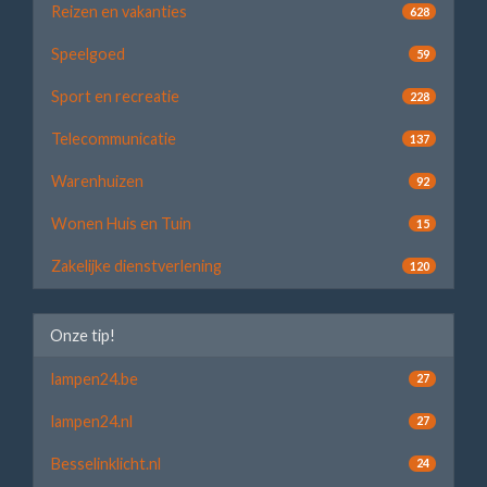
Reizen en vakanties
628
Speelgoed
59
Sport en recreatie
228
Telecommunicatie
137
Warenhuizen
92
Wonen Huis en Tuin
15
Zakelijke dienstverlening
120
Onze tip!
lampen24.be
27
lampen24.nl
27
Besselinklicht.nl
24