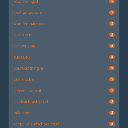
foodspring.nl
5
lookfantastic.nl
5
wondershare.com
5
spartoo.nl
5
camper.com
5
guess.eu
5
yoursclothing.nl
5
valmano.be
5
meyer-mode.nl
5
sandwichfashion.nl
5
odlo.com
5
keepershandschoenen.nl
5