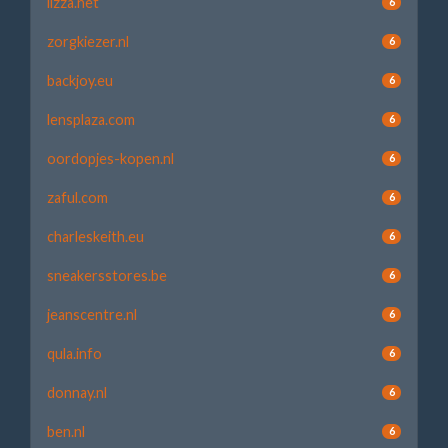
lizza.net
6
zorgkiezer.nl
6
backjoy.eu
6
lensplaza.com
6
oordopjes-kopen.nl
6
zaful.com
6
charleskeith.eu
6
sneakersstores.be
6
jeanscentre.nl
6
qula.info
6
donnay.nl
6
ben.nl
6