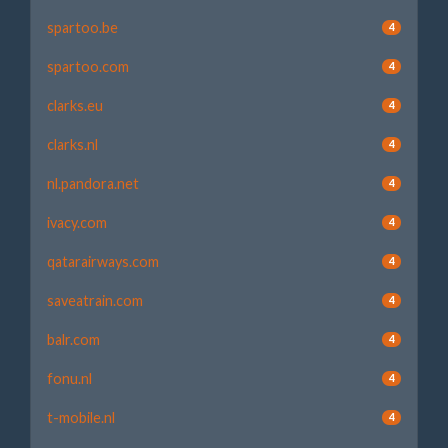
spartoo.be
4
spartoo.com
4
clarks.eu
4
clarks.nl
4
nl.pandora.net
4
ivacy.com
4
qatarairways.com
4
saveatrain.com
4
balr.com
4
fonu.nl
4
t-mobile.nl
4