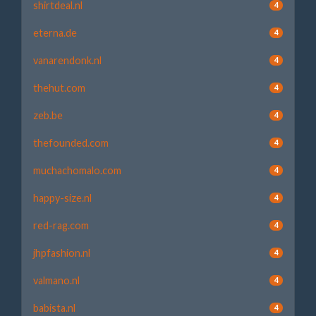
shirtdeal.nl
4
eterna.de
4
vanarendonk.nl
4
thehut.com
4
zeb.be
4
thefounded.com
4
muchachomalo.com
4
happy-size.nl
4
red-rag.com
4
jhpfashion.nl
4
valmano.nl
4
babista.nl
4