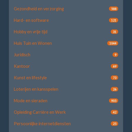
Gezondheid en verzorging
588
Hard- en software
121
Hobby en vrije tijd
31
Huis Tuin en Wonen
1044
Juridisch
9
Kantoor
69
Kunst en lifestyle
73
Loterijen en kansspelen
26
Mode en sieraden
905
Opleiding Carrière en Werk
42
Persoonlijke internetdiensten
25