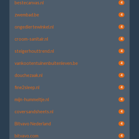
bestecanvas.nl
4
zwembad.be
4
ongediertewinkel.nl
4
croom-sanitair.nl
4
steigerhouttrend.nl
4
vankootentuinenbuitenleven.be
4
douchezaak.nl
4
fine2sleep.nl
4
mijn-hummeltje.nl
4
coversandsheets.nl
4
Bitvavo Nederland
4
bitvavo.com
4