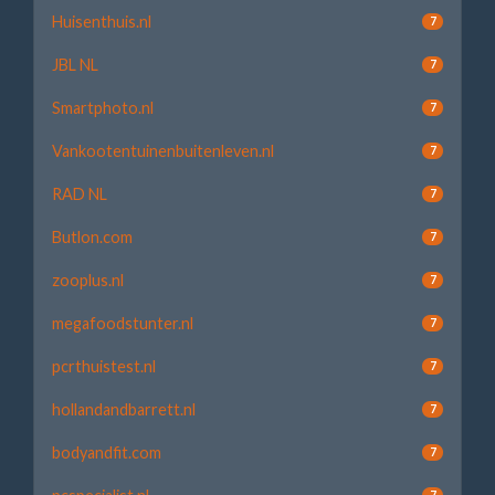
Huisenthuis.nl
7
JBL NL
7
Smartphoto.nl
7
Vankootentuinenbuitenleven.nl
7
RAD NL
7
Butlon.com
7
zooplus.nl
7
megafoodstunter.nl
7
pcrthuistest.nl
7
hollandandbarrett.nl
7
bodyandfit.com
7
7