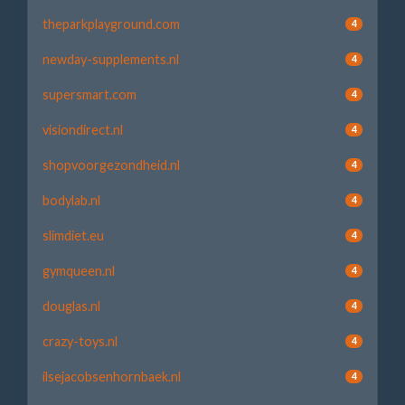
theparkplayground.com
4
newday-supplements.nl
4
supersmart.com
4
visiondirect.nl
4
shopvoorgezondheid.nl
4
bodylab.nl
4
slimdiet.eu
4
gymqueen.nl
4
douglas.nl
4
crazy-toys.nl
4
ilsejacobsenhornbaek.nl
4