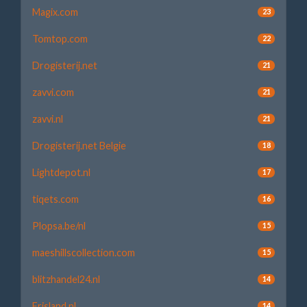
Magix.com
23
Tomtop.com
22
Drogisterij.net
21
zavvi.com
21
zavvi.nl
21
Drogisterij.net Belgie
18
Lightdepot.nl
17
tiqets.com
16
Plopsa.be/nl
15
maeshillscollection.com
15
blitzhandel24.nl
14
Frisland.nl
14