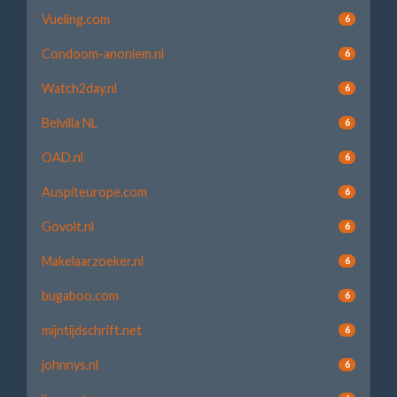
Vueling.com
6
Condoom-anoniem.nl
6
Watch2day.nl
6
Belvilla NL
6
OAD.nl
6
Auspiteurope.com
6
Govolt.nl
6
Makelaarzoeker.nl
6
bugaboo.com
6
mijntijdschrift.net
6
johnnys.nl
6