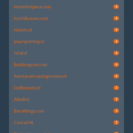
mrmarketplace.com
6
hoofdkussen.com
6
nisbets.nl
6
pixartprinting.nl
6
tefal.nl
6
Beddengoed.com
6
fivestarverrassingsreizen.nl
6
DeBloemist.nl
5
Albelli.nl
5
Barrelkings.com
5
Conrad NL
5