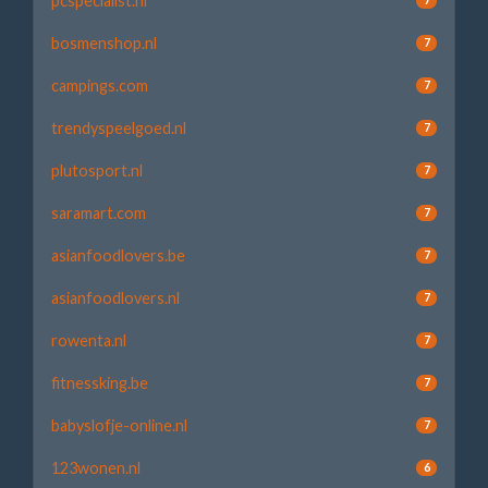
pcspecialist.nl
bosmenshop.nl
7
campings.com
7
trendyspeelgoed.nl
7
plutosport.nl
7
saramart.com
7
asianfoodlovers.be
7
asianfoodlovers.nl
7
rowenta.nl
7
fitnessking.be
7
babyslofje-online.nl
7
123wonen.nl
6