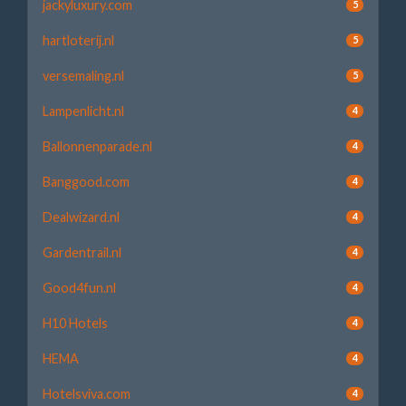
jackyluxury.com
5
hartloterij.nl
5
versemaling.nl
5
Lampenlicht.nl
4
Ballonnenparade.nl
4
Banggood.com
4
Dealwizard.nl
4
Gardentrail.nl
4
Good4fun.nl
4
H10 Hotels
4
HEMA
4
Hotelsviva.com
4