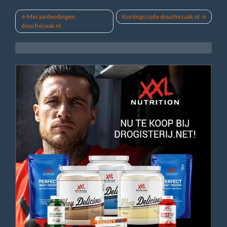
Bericht
Mei aanbiedingen
Kortingscode douchezaak.nl
douchezaak.nl
navigatie