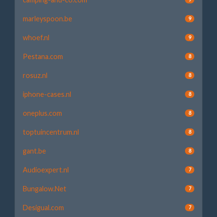
marleyspoon.be
9
whoef.nl
9
Pestana.com
8
rosuz.nl
8
iphone-cases.nl
8
oneplus.com
8
toptuincentrum.nl
8
gant.be
8
Audioexpert.nl
7
Bungalow.Net
7
Desigual.com
7