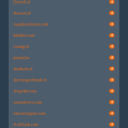
Dorivit.nl
4
Aosom.nl
4
cupidoschoice.com
4
blinkist.com
4
rumag.nl
4
pixum.be
4
dealluxe.nl
4
dierenapotheek.nl
4
shop4nl.com
4
soundcore.com
4
nanostopper.com
4
fruitfunk.com
4