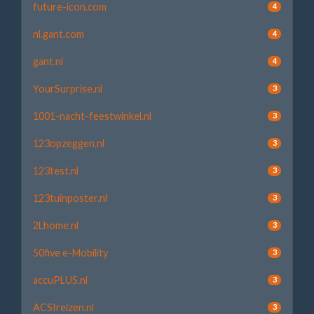
future-icon.com
4
nl.gant.com
4
gant.nl
4
YourSurprise.nl
3
1001-nacht-feestwinkel.nl
3
123opzeggen.nl
3
123test.nl
3
123tuinposter.nl
3
2Lhome.nl
3
50five e-Mobility
3
accuPLUS.nl
3
ACSIreizen.nl
3