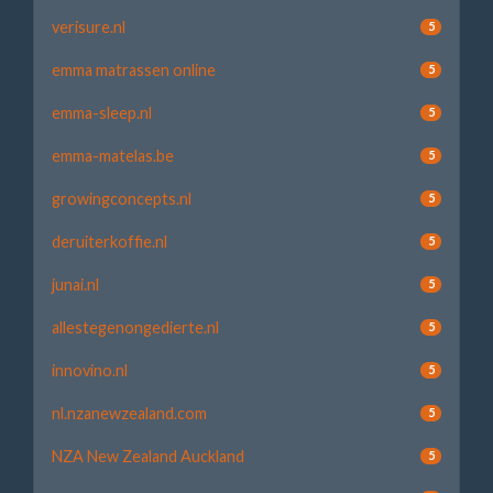
verisure.nl
5
emma matrassen online
5
emma-sleep.nl
5
emma-matelas.be
5
growingconcepts.nl
5
deruiterkoffie.nl
5
junai.nl
5
allestegenongedierte.nl
5
innovino.nl
5
nl.nzanewzealand.com
5
NZA New Zealand Auckland
5