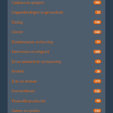
Cadeaus en gadgets
244
Dagaanbiedingen en groepdeals
72
Dating
108
Dieren
140
Domeinnamen en hosting
27
Elektronica en witgoed
248
Entertainment en ontspanning
42
Erotiek
24
Eten en drinken
275
Feestartikelen
121
Financiële producten
95
Games en spellen
114