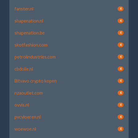
fanster.nl
4
shapenation.nl
4
shapenation.be
4
skotfashion.com
4
petrolindustries.com
4
cbdolie.nl
4
Bitvavo crypto kopen
4
nzaoutlet.com
4
ovvis.nl
4
pvcvloeren.nl
4
woewoe.nl
4