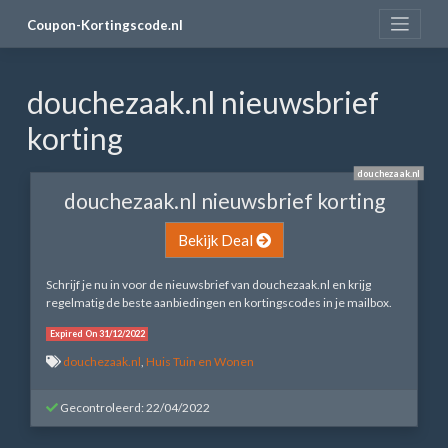
Skip
Coupon-Kortingscode.nl
to
content
douchezaak.nl nieuwsbrief
korting
douchezaak.nl
douchezaak.nl nieuwsbrief korting
Bekijk Deal
Schrijf je nu in voor de nieuwsbrief van douchezaak.nl en krijg
regelmatig de beste aanbiedingen en kortingscodes in je mailbox.
Expired On 31/12/2022
douchezaak.nl
,
Huis Tuin en Wonen
Gecontroleerd: 22/04/2022