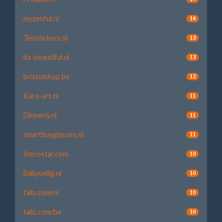
myzenful.nl
14
Tenstickers.nl
13
its-beautiful.nl
13
bristolshop.be
12
Karo-art.nl
11
Dinnerly.nl
11
smartbuyglasses.nl
11
Iberostar.com
10
Babyveilig.nl
10
tails.com/nl
10
tails.com/be
10