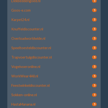
Dekbeddengoed.nl
5
Goos-e.com
5
Karpet24.nl
5
Knuffeldiscounter.nl
5
Overloadworldwide.nl
5
Speeltoesteldiscounter.nl
5
Trapvoertuigdiscounter.nl
5
Vogelvoeronline.nl
5
WorkWear4All.nl
5
Feestwinkeldiscounter.nl
5
Sokken-online.nl
5
HastaManana.nl
5