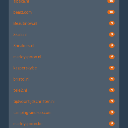
albeka.nl
10
bemz.com
10
Beautinow.nl
9
Skala.nl
9
Sneakers.nl
9
marleyspoon.nl
9
kaspersky.be
9
bristol.nl
9
tele2.nl
9
tijdvoortijdschriften.nl
9
camping-and-co.com
9
marleyspoon.be
9