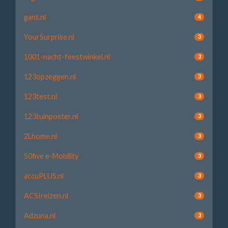
gant.nl
4
YourSurprise.nl
3
1001-nacht-feestwinkel.nl
3
123opzeggen.nl
3
123test.nl
3
123tuinposter.nl
3
2Lhome.nl
3
50five e-Mobility
3
accuPLUS.nl
3
ACSIreizen.nl
3
Adzuna.nl
3