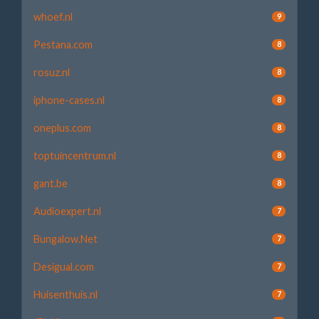
whoef.nl
9
Pestana.com
8
rosuz.nl
8
iphone-cases.nl
8
oneplus.com
8
toptuincentrum.nl
8
gant.be
8
Audioexpert.nl
7
Bungalow.Net
7
Desigual.com
7
Huisenthuis.nl
7