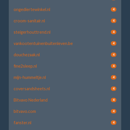
ongediertewinkel.nl
4
croom-sanitair.nl
4
steigerhouttrend.nl
4
vankootentuinenbuitenleven.be
4
douchezaak.nl
4
fine2sleep.nl
4
mijn-hummeltje.nl
4
coversandsheets.nl
4
Bitvavo Nederland
4
bitvavo.com
4
fanster.nl
4