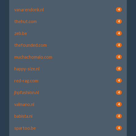
vanarendonk.nl
4
thehut.com
4
zeb.be
4
thefounded.com
4
muchachomalo.com
4
happy-size.nl
4
red-rag.com
4
jhpfashion.nl
4
valmano.nl
4
babista.nl
4
spartoo.be
4