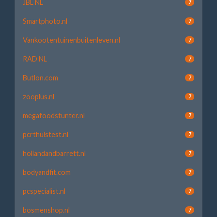
JBL NL
7
Smartphoto.nl
7
Vankootentuinenbuitenleven.nl
7
RAD NL
7
Butlon.com
7
zooplus.nl
7
megafoodstunter.nl
7
pcrthuistest.nl
7
hollandandbarrett.nl
7
bodyandfit.com
7
pcspecialist.nl
7
bosmenshop.nl
7