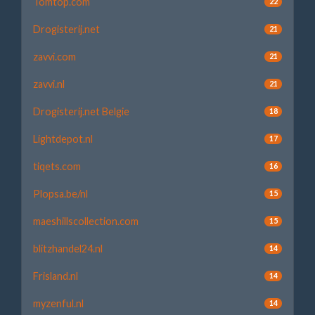
Tomtop.com
22
Drogisterij.net
21
zavvi.com
21
zavvi.nl
21
Drogisterij.net Belgie
18
Lightdepot.nl
17
tiqets.com
16
Plopsa.be/nl
15
maeshillscollection.com
15
blitzhandel24.nl
14
Frisland.nl
14
myzenful.nl
14