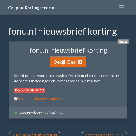
Skip
Coupon-Kortingscode.nl
to
content
fonu.nl nieuwsbrief korting
fonu.nl
fonu.nl nieuwsbrief korting
Bekijk Deal
Schrijf je nu in voor de nieuwsbrief van fonu.nl en krijg regelmatig
de beste aanbiedingen en kortingscodes in je mailbox.
Expired On 31/12/2022
fonu.nl
,
Telecommunicatie
Gecontroleerd: 22/04/2022
Bericht
Mei aanbiedingen fonu.nl
Kortingscode fonu.nl