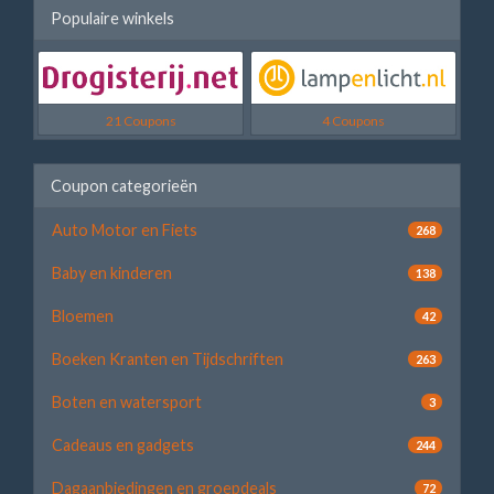
Populaire winkels
21 Coupons
4 Coupons
Coupon categorieën
Auto Motor en Fiets
268
Baby en kinderen
138
Bloemen
42
Boeken Kranten en Tijdschriften
263
Boten en watersport
3
Cadeaus en gadgets
244
Dagaanbiedingen en groepdeals
72