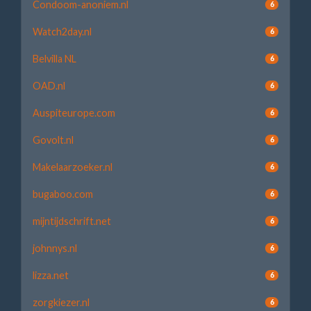
Condoom-anoniem.nl
6
Watch2day.nl
6
Belvilla NL
6
OAD.nl
6
Auspiteurope.com
6
Govolt.nl
6
Makelaarzoeker.nl
6
bugaboo.com
6
mijntijdschrift.net
6
johnnys.nl
6
lizza.net
6
zorgkiezer.nl
6