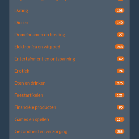
Dating
108
Dieren
140
Domeinnamen en hosting
27
Elektronica en witgoed
248
Entertainment en ontspanning
42
Erotiek
24
Eten en drinken
275
Feestartikelen
121
Financiële producten
95
Games en spellen
114
Gezondheid en verzorging
588