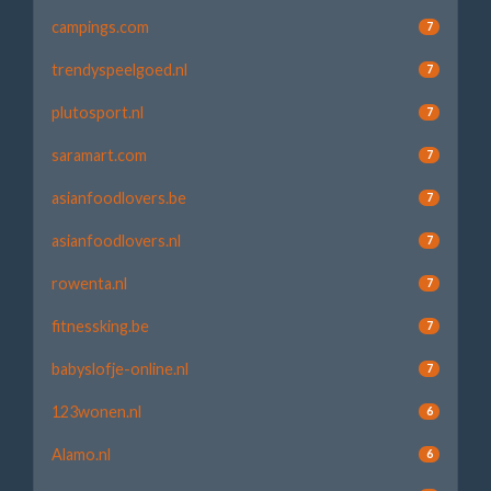
campings.com
7
trendyspeelgoed.nl
7
plutosport.nl
7
saramart.com
7
asianfoodlovers.be
7
asianfoodlovers.nl
7
rowenta.nl
7
fitnessking.be
7
babyslofje-online.nl
7
123wonen.nl
6
Alamo.nl
6