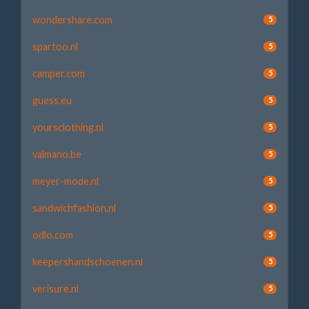
wondershare.com
5
spartoo.nl
5
camper.com
5
guess.eu
5
yoursclothing.nl
5
valmano.be
5
meyer-mode.nl
5
sandwichfashion.nl
5
odlo.com
5
keepershandschoenen.nl
5
verisure.nl
5