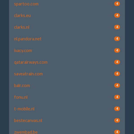
spartoo.com
4
clarks.eu
4
clarks.nl
4
nl.pandora.net
4
ivacy.com
4
qatarairways.com
4
saveatrain.com
4
balr.com
4
fonu.nl
4
t-mobile.nl
4
bestecanvas.nl
4
zwembad.be
4