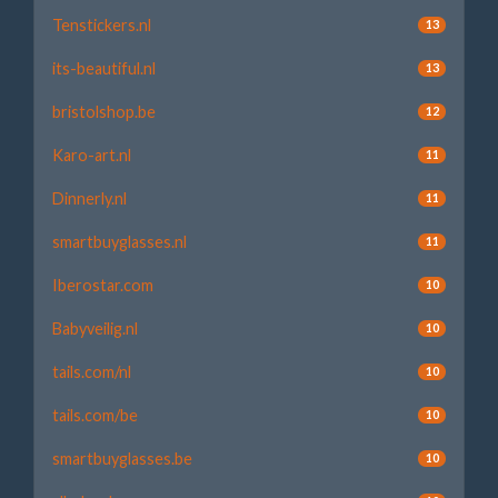
Tenstickers.nl
13
its-beautiful.nl
13
bristolshop.be
12
Karo-art.nl
11
Dinnerly.nl
11
smartbuyglasses.nl
11
Iberostar.com
10
Babyveilig.nl
10
tails.com/nl
10
tails.com/be
10
smartbuyglasses.be
10