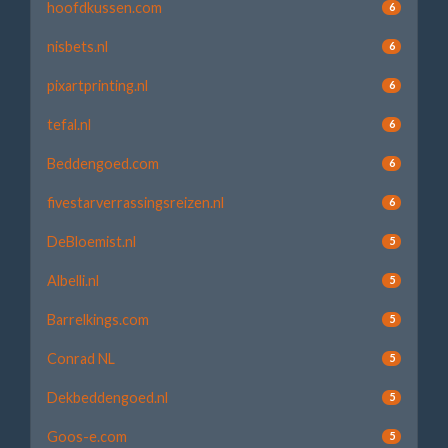
hoofdkussen.com
6
nisbets.nl
6
pixartprinting.nl
6
tefal.nl
6
Beddengoed.com
6
fivestarverrassingsreizen.nl
6
DeBloemist.nl
5
Albelli.nl
5
Barrelkings.com
5
Conrad NL
5
Dekbeddengoed.nl
5
Goos-e.com
5