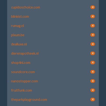
cupidoschoice.com
4
blinkist.com
4
rumag.nl
4
pixum.be
4
dealluxe.nl
4
dierenapotheek.nl
4
shop4nl.com
4
soundcore.com
4
nanostopper.com
4
fruitfunk.com
4
theparkplayground.com
4