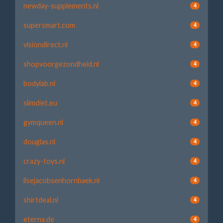
newday-supplements.nl
4
supersmart.com
4
visiondirect.nl
4
shopvoorgezondheid.nl
4
bodylab.nl
4
slimdiet.eu
4
gymqueen.nl
4
douglas.nl
4
crazy-toys.nl
4
ilsejacobsenhornbaek.nl
4
shirtdeal.nl
4
eterna.de
4