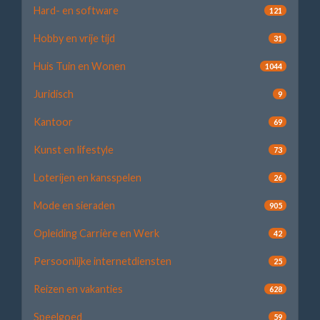
Hard- en software
121
Hobby en vrije tijd
31
Huis Tuin en Wonen
1044
Juridisch
9
Kantoor
69
Kunst en lifestyle
73
Loterijen en kansspelen
26
Mode en sieraden
905
Opleiding Carrière en Werk
42
Persoonlijke internetdiensten
25
Reizen en vakanties
628
Speelgoed
59