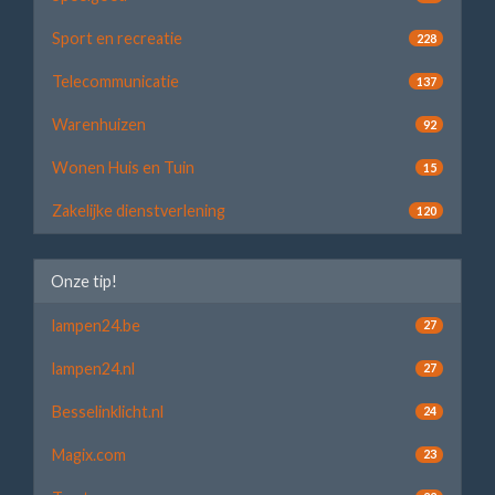
Sport en recreatie
228
Telecommunicatie
137
Warenhuizen
92
Wonen Huis en Tuin
15
Zakelijke dienstverlening
120
Onze tip!
lampen24.be
27
lampen24.nl
27
Besselinklicht.nl
24
Magix.com
23