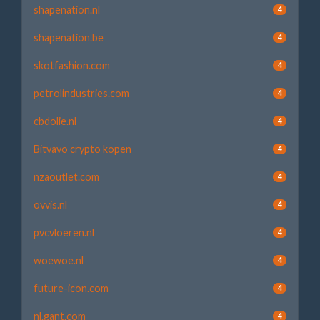
shapenation.nl
4
shapenation.be
4
skotfashion.com
4
petrolindustries.com
4
cbdolie.nl
4
Bitvavo crypto kopen
4
nzaoutlet.com
4
ovvis.nl
4
pvcvloeren.nl
4
woewoe.nl
4
future-icon.com
4
nl.gant.com
4