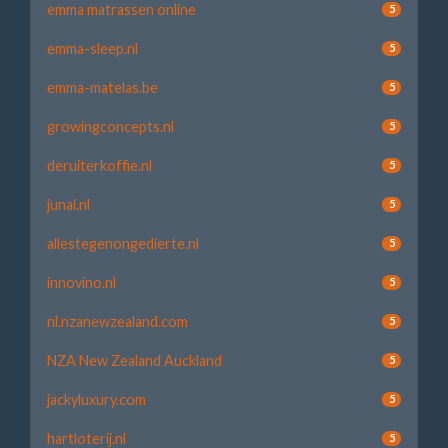
emma matrassen online
5
emma-sleep.nl
5
emma-matelas.be
5
growingconcepts.nl
5
deruiterkoffie.nl
5
junai.nl
5
allestegenongedierte.nl
5
innovino.nl
5
nl.nzanewzealand.com
5
NZA New Zealand Auckland
5
jackyluxury.com
5
hartloterij.nl
5