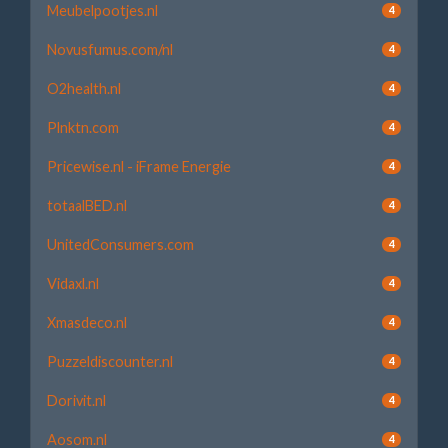
Meubelpootjes.nl
4
Novusfumus.com/nl
4
O2health.nl
4
Plnktn.com
4
Pricewise.nl - iFrame Energie
4
totaalBED.nl
4
UnitedConsumers.com
4
Vidaxl.nl
4
Xmasdeco.nl
4
Puzzeldiscounter.nl
4
Dorivit.nl
4
Aosom.nl
4