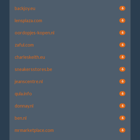
backjoy.eu
6
lensplaza.com
6
oordopjes-kopen.nl
6
zaful.com
6
charleskeith.eu
6
sneakersstores.be
6
jeanscentre.nl
6
qula.info
6
donnay.nl
6
ben.nl
6
mrmarketplace.com
6