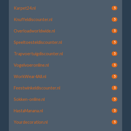
Karpet24.nl
5
Knuffeldiscounter.nl
5
Overloadworldwide.nl
5
Speeltoesteldiscounter.nl
5
Trapvoertuigdiscounter.nl
5
Vogelvoeronline.nl
5
WorkWear4All.nl
5
Feestwinkeldiscounter.nl
5
Sokken-online.nl
5
HastaManana.nl
5
Yourdecoration.nl
5