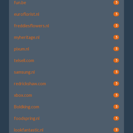
fun.be
5
euroflorist.nl
5
freddiesflowers.nl
5
myheritage.nl
5
pixum.nl
5
telsell.com
5
samsung.nl
5
redrickshaw.com
5
xbox.com
5
Boldking.com
5
foodspring.nl
5
lookfantastic.nl
5