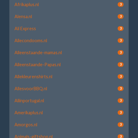
Afrikaplus.nl
3
Alensa.nl
3
Ali Express
3
Allecondooms.nl
3
Alleenstaande-mamas.nl
3
Alleenstaande-Papas.nl
3
Allekleurenshirts.nl
3
AllesvoorBBQ.nl
3
Allinportugal.nl
3
Amerikaplus.nl
3
Amorgos.nl
3
Animals-giftshop.nl
3