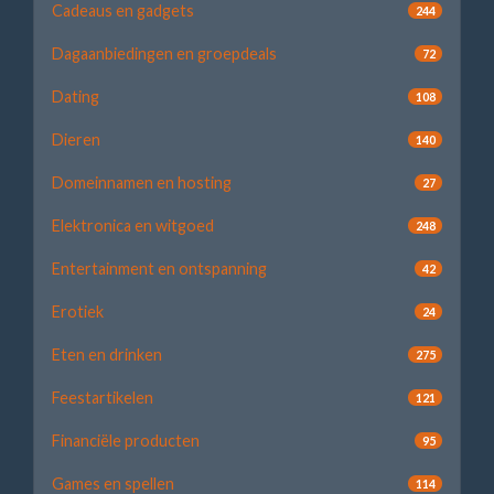
Cadeaus en gadgets
244
Dagaanbiedingen en groepdeals
72
Dating
108
Dieren
140
Domeinnamen en hosting
27
Elektronica en witgoed
248
Entertainment en ontspanning
42
Erotiek
24
Eten en drinken
275
Feestartikelen
121
Financiële producten
95
Games en spellen
114