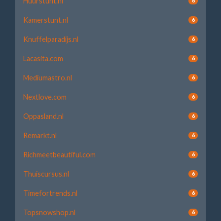
Huurstunt.nl
6
Kamerstunt.nl
6
Knuffelparadijs.nl
6
Lacasita.com
6
Mediumastro.nl
6
Nextlove.com
6
Oppasland.nl
6
Remarkt.nl
6
Richmeetbeautiful.com
6
Thuiscursus.nl
6
Timefortrends.nl
6
Topsnowshop.nl
6