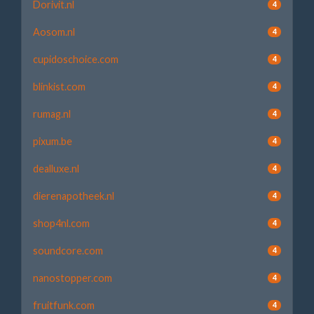
Dorivit.nl
4
Aosom.nl
4
cupidoschoice.com
4
blinkist.com
4
rumag.nl
4
pixum.be
4
dealluxe.nl
4
dierenapotheek.nl
4
shop4nl.com
4
soundcore.com
4
nanostopper.com
4
fruitfunk.com
4