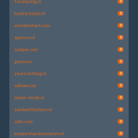
foodspring.nl
5
lookfantastic.nl
5
wondershare.com
5
spartoo.nl
5
camper.com
5
guess.eu
5
yoursclothing.nl
5
valmano.be
5
meyer-mode.nl
5
sandwichfashion.nl
5
odlo.com
5
keepershandschoenen.nl
5