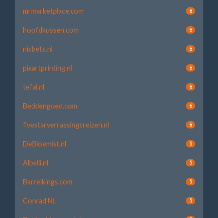
mrmarketplace.com
6
hoofdkussen.com
6
nisbets.nl
6
pixartprinting.nl
6
tefal.nl
6
Beddengoed.com
6
fivestarverrassingsreizen.nl
6
DeBloemist.nl
5
Albelli.nl
5
Barrelkings.com
5
Conrad NL
5