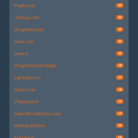
Magix.com
23
Tomtop.com
22
Drogisterij.net
21
zavvi.com
21
zavvi.nl
21
Drogisterij.net Belgie
18
Lightdepot.nl
17
tiqets.com
16
Plopsa.be/nl
15
maeshillscollection.com
15
blitzhandel24.nl
14
Frisland.nl
14