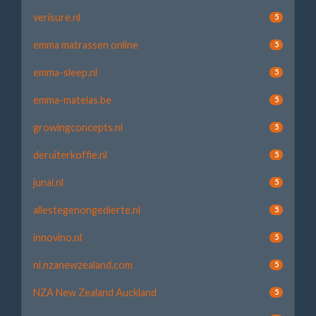
verisure.nl
5
emma matrassen online
5
emma-sleep.nl
5
emma-matelas.be
5
growingconcepts.nl
5
deruiterkoffie.nl
5
junai.nl
5
allestegenongedierte.nl
5
innovino.nl
5
nl.nzanewzealand.com
5
NZA New Zealand Auckland
5