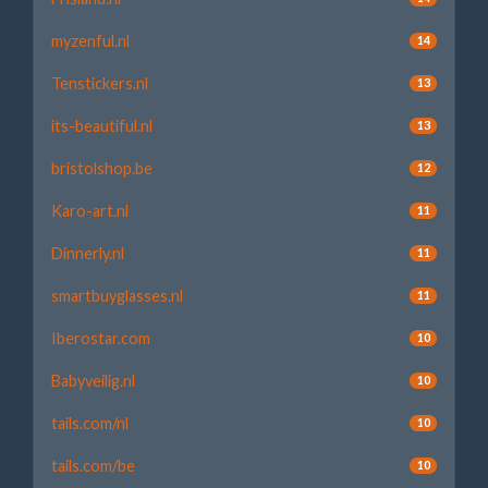
myzenful.nl
14
Tenstickers.nl
13
its-beautiful.nl
13
bristolshop.be
12
Karo-art.nl
11
Dinnerly.nl
11
smartbuyglasses.nl
11
Iberostar.com
10
Babyveilig.nl
10
tails.com/nl
10
tails.com/be
10