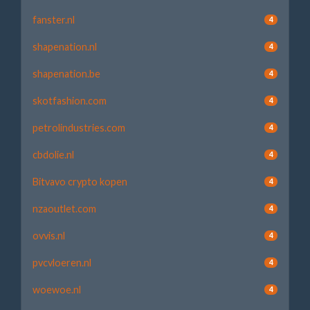
fanster.nl
4
shapenation.nl
4
shapenation.be
4
skotfashion.com
4
petrolindustries.com
4
cbdolie.nl
4
Bitvavo crypto kopen
4
nzaoutlet.com
4
ovvis.nl
4
pvcvloeren.nl
4
woewoe.nl
4