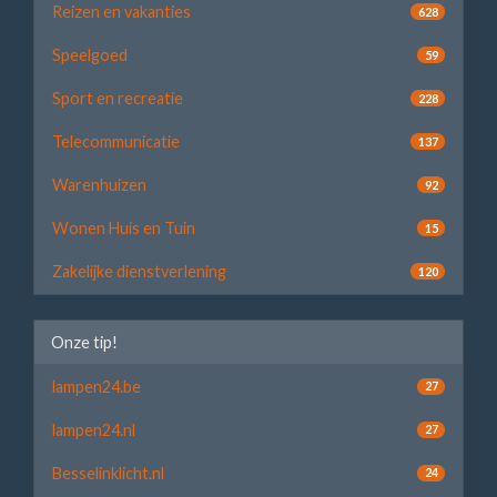
Reizen en vakanties
628
Speelgoed
59
Sport en recreatie
228
Telecommunicatie
137
Warenhuizen
92
Wonen Huis en Tuin
15
Zakelijke dienstverlening
120
Onze tip!
lampen24.be
27
lampen24.nl
27
Besselinklicht.nl
24