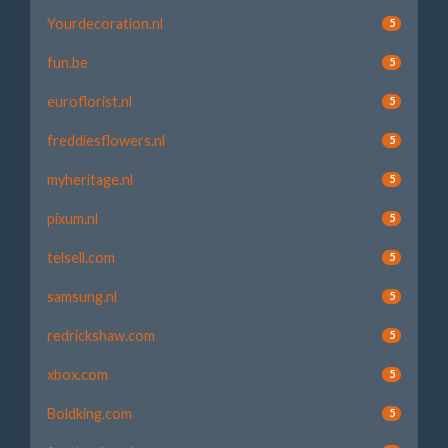
Yourdecoration.nl
5
fun.be
5
euroflorist.nl
5
freddiesflowers.nl
5
myheritage.nl
5
pixum.nl
5
telsell.com
5
samsung.nl
5
redrickshaw.com
5
xbox.com
5
Boldking.com
5