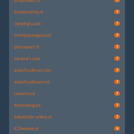
pcspecialist.nl
bosmenshop.nl
7
campings.com
7
trendyspeelgoed.nl
7
plutosport.nl
7
saramart.com
7
asianfoodlovers.be
7
asianfoodlovers.nl
7
rowenta.nl
7
fitnessking.be
7
babyslofje-online.nl
7
123wonen.nl
6