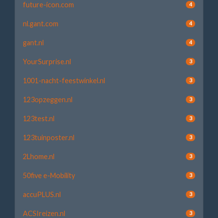
future-icon.com
4
nl.gant.com
4
gant.nl
4
YourSurprise.nl
3
1001-nacht-feestwinkel.nl
3
123opzeggen.nl
3
123test.nl
3
123tuinposter.nl
3
2Lhome.nl
3
50five e-Mobility
3
accuPLUS.nl
3
ACSIreizen.nl
3