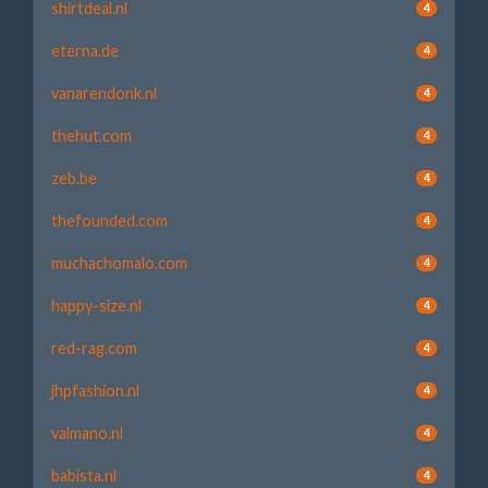
shirtdeal.nl
4
eterna.de
4
vanarendonk.nl
4
thehut.com
4
zeb.be
4
thefounded.com
4
muchachomalo.com
4
happy-size.nl
4
red-rag.com
4
jhpfashion.nl
4
valmano.nl
4
babista.nl
4