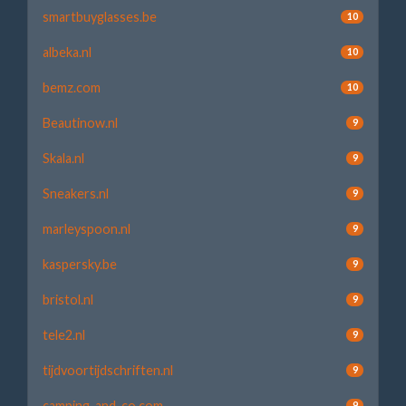
smartbuyglasses.be
10
albeka.nl
10
bemz.com
10
Beautinow.nl
9
Skala.nl
9
Sneakers.nl
9
marleyspoon.nl
9
kaspersky.be
9
bristol.nl
9
tele2.nl
9
tijdvoortijdschriften.nl
9
camping-and-co.com
9