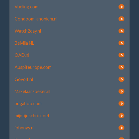
Vueling.com
6
Condoom-anoniem.nl
6
Watch2day.nl
6
Belvilla NL
6
OAD.nl
6
Auspiteurope.com
6
Govolt.nl
6
Makelaarzoeker.nl
6
bugaboo.com
6
mijntijdschrift.net
6
johnnys.nl
6