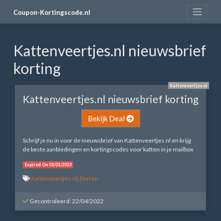
Skip
Coupon-Kortingscode.nl
to
content
Kattenveertjes.nl nieuwsbrief
korting
Kattenveertjes.nl
Kattenveertjes.nl nieuwsbrief korting
Bekijk Deal
Schrijf je nu in voor de nieuwsbrief van Kattenveertjes.nl en krijg
de beste aanbiedingen en kortingscodes voor katten in je mailbox
Expired On 01/01/2023
Kattenveertjes.nl
,
Dieren
Gecontroleerd: 22/04/2022