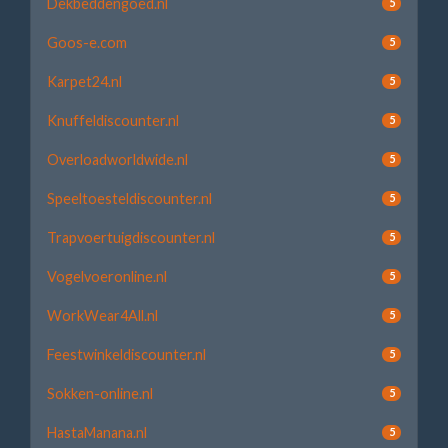
Dekbeddengoed.nl
5
Goos-e.com
5
Karpet24.nl
5
Knuffeldiscounter.nl
5
Overloadworldwide.nl
5
Speeltoesteldiscounter.nl
5
Trapvoertuigdiscounter.nl
5
Vogelvoeronline.nl
5
WorkWear4All.nl
5
Feestwinkeldiscounter.nl
5
Sokken-online.nl
5
HastaManana.nl
5