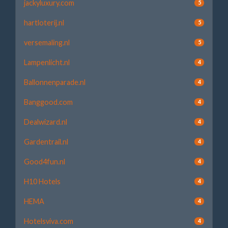
jackyluxury.com
5
hartloterij.nl
5
versemaling.nl
5
Lampenlicht.nl
4
Ballonnenparade.nl
4
Banggood.com
4
Dealwizard.nl
4
Gardentrail.nl
4
Good4fun.nl
4
H10 Hotels
4
HEMA
4
Hotelsviva.com
4