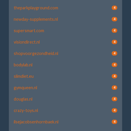
theparkplayground.com
4
newday-supplements.nl
4
supersmart.com
4
visiondirect.nl
4
shopvoorgezondheid.nl
4
bodylab.nl
4
slimdiet.eu
4
gymqueen.nl
4
douglas.nl
4
crazy-toys.nl
4
ilsejacobsenhornbaek.nl
4