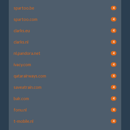
spartoo.be
4
spartoo.com
4
clarks.eu
4
clarks.nl
4
nl.pandora.net
4
ivacy.com
4
qatarairways.com
4
saveatrain.com
4
balr.com
4
fonu.nl
4
t-mobile.nl
4