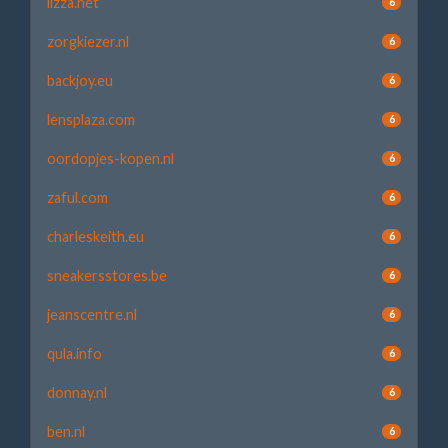
lizza.net
6
zorgkiezer.nl
6
backjoy.eu
6
lensplaza.com
6
oordopjes-kopen.nl
6
zaful.com
6
charleskeith.eu
6
sneakersstores.be
6
jeanscentre.nl
6
qula.info
6
donnay.nl
6
ben.nl
6