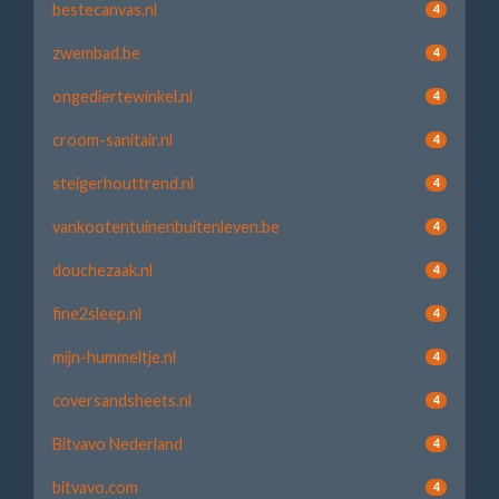
bestecanvas.nl
4
zwembad.be
4
ongediertewinkel.nl
4
croom-sanitair.nl
4
steigerhouttrend.nl
4
vankootentuinenbuitenleven.be
4
douchezaak.nl
4
fine2sleep.nl
4
mijn-hummeltje.nl
4
coversandsheets.nl
4
Bitvavo Nederland
4
bitvavo.com
4