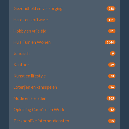
Gezondheid en verzorging
588
Hard- en software
121
Hobby en vrije tijd
31
Huis Tuin en Wonen
1044
Juridisch
9
Kantoor
69
Kunst en lifestyle
73
Loterijen en kansspelen
26
Mode en sieraden
905
Opleiding Carrière en Werk
42
Persoonlijke internetdiensten
25