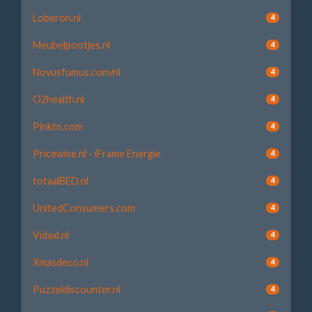
Loberon.nl
4
Meubelpootjes.nl
4
Novusfumus.com/nl
4
O2health.nl
4
Plnktn.com
4
Pricewise.nl - iFrame Energie
4
totaalBED.nl
4
UnitedConsumers.com
4
Vidaxl.nl
4
Xmasdeco.nl
4
Puzzeldiscounter.nl
4