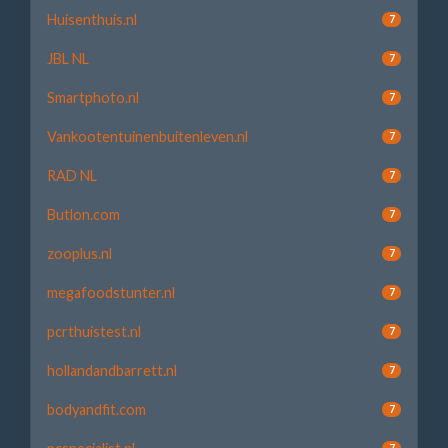
Huisenthuis.nl
7
JBL NL
7
Smartphoto.nl
7
Vankootentuinenbuitenleven.nl
7
RAD NL
7
Butlon.com
7
zooplus.nl
7
megafoodstunter.nl
7
pcrthuistest.nl
7
hollandandbarrett.nl
7
bodyandfit.com
7
7