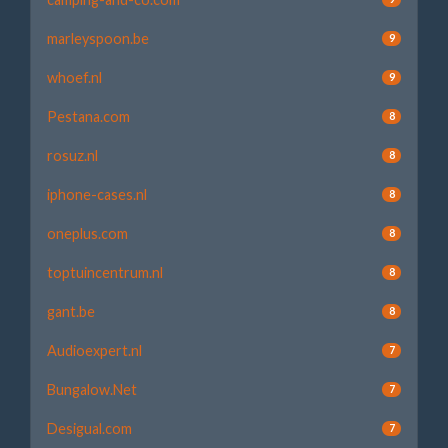
marleyspoon.be
9
whoef.nl
9
Pestana.com
8
rosuz.nl
8
iphone-cases.nl
8
oneplus.com
8
toptuincentrum.nl
8
gant.be
8
Audioexpert.nl
7
Bungalow.Net
7
Desigual.com
7